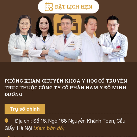
ĐẶT LỊCH HẸN
PHÒNG KHÁM CHUYÊN KHOA Y HỌC CỔ TRUYỀN
TRỰC THUỘC CÔNG TY CỔ PHẦN NAM Y ĐỖ MINH
ĐƯỜNG
Trụ sở chính
Địa chỉ: Số 16, Ngõ 168 Nguyễn Khánh Toàn, Cầu
Giấy, Hà Nội
(Xem bản đồ)