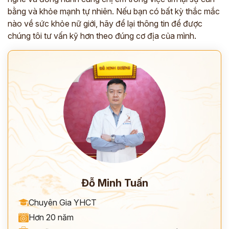
*
bằng và khỏe mạnh tự nhiên. Nếu bạn có bất kỳ thắc mắc
nào về sức khỏe nữ giới, hãy để lại thông tin để được
*
chúng tôi tư vấn kỹ hơn theo đúng cơ địa của mình.
*
ĐĂNG KÝ TƯ VẤN »
ĐĂNG KÝ ĐẾN KHÁM TRỰC TIẾP
Thông tin của bạn được bảo mật và chỉ sử dụng cho mục đích tư vấn.
Đỗ Minh Tuấn
Chuyên Gia YHCT
Hơn 20 năm