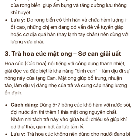
của rong biển, giúp ấm bụng và tăng cường lưu thông
khí huyết.
Lưu ý:
Do rong biển có tính hàn và chứa hàm lượng i-
ốt cao, những chị em đang có vấn đề về tuyến giáp
hoặc cơ địa quá hàn (hay lạnh tay chân) nên dùng với
lượng vừa phải.
3. Trà hoa cúc mật ong – Sơ can giải uất
Hoa cúc (Cúc hoa) nổi tiếng với công dụng thanh nhiệt,
giải độc và đặc biệt là khả năng “bình can” – làm dịu đi sự
nóng nảy của tạng Can. Mật ong giúp bổ trung, nhuận
táo, làm dịu vị đắng nhẹ của trà và cung cấp năng lượng
ổn định.
Cách dùng:
Dùng 5-7 bông cúc khô hãm với nước sôi,
đợi nước ấm thì thêm 1 thìa mật ong nguyên chất.
Nhâm nhi tách trà này vào giữa buổi chiều sẽ giúp khí
cơ thư thái, giảm bớt áp lực tâm lý.
Lưu ý:
Trà hoa cúc không nên dùng cho người đang bị