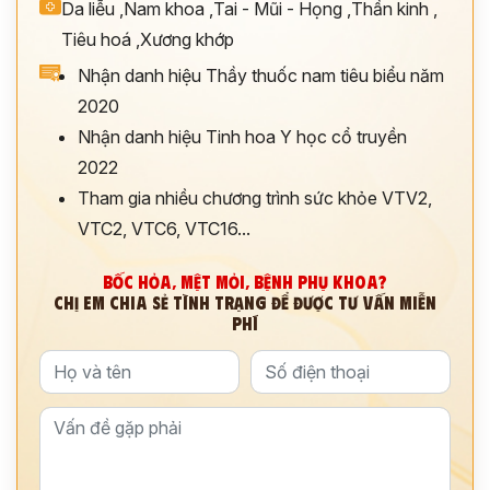
Da liễu
,
Nam khoa
,
Tai - Mũi - Họng
,
Thần kinh
,
Tiêu hoá
,
Xương khớp
Nhận danh hiệu Thầy thuốc nam tiêu biểu năm
2020
Nhận danh hiệu Tinh hoa Y học cổ truyền
2022
Tham gia nhiều chương trình sức khỏe VTV2,
VTC2, VTC6, VTC16...
BỐC HỎA, MỆT MỎI, BỆNH PHỤ KHOA?
CHỊ EM CHIA SẺ TÌNH TRẠNG ĐỂ ĐƯỢC TƯ VẤN MIỄN
PHÍ