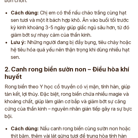
bồn chồn.
Cách dùng:
Chị em có thể nấu cháo trắng cùng hạt
sen tươi và một ít bách hợp khô. Ăn vào buổi tối trước
kỳ kinh khoảng 3-5 ngày giúp giấc ngủ sâu hơn, từ đó
giảm bớt sự nhạy cảm của thần kinh.
Lưu ý:
Những người đang bị đầy bụng, tiêu chảy hoặc
hệ tiêu hóa quá yếu nên thận trọng khi dùng nhiều hạt
sen.
2. Canh rong biển sườn non – Điều hòa khí
huyết
Rong biển theo Y học cổ truyền có vị mặn, tính hàn, giúp
tản kết, lợi thủy. Đặc biệt, rong biển chứa nhiều magie và
khoáng chất, giúp làm giãn cơ bắp và giảm bớt sự căng
cứng của thần kinh – nguyên nhân gián tiếp gây ra sự bực
bội.
Cách dùng:
Nấu canh rong biển cùng sườn non hoặc
thịt băm, thêm vài lát gừng tươi để trung hòa tính hàn