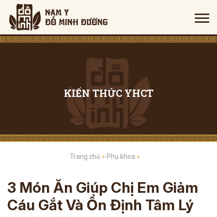
KIẾN THỨC YHCT
Trang chủ
»
Phụ khoa
»
3 Món Ăn Giúp Chị Em Giảm
Cáu Gắt Và Ổn Định Tâm Lý