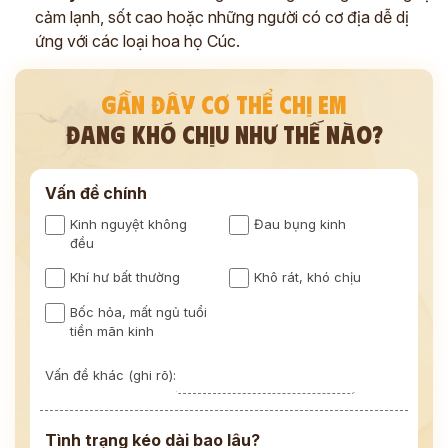
cảm lạnh, sốt cao hoặc những người có cơ địa dễ dị
ứng với các loại hoa họ Cúc.
GẦN ĐÂY CƠ THỂ CHỊ EM
ĐANG KHÓ CHỊU NHƯ THẾ NÀO?
Vấn đề chính
Kinh nguyệt không
Đau bụng kinh
đều
Khí hư bất thường
Khô rát, khó chịu
Bốc hỏa, mất ngủ tuổi
tiền mãn kinh
Vấn đề khác (ghi rõ):
Tình trạng kéo dài bao lâu?