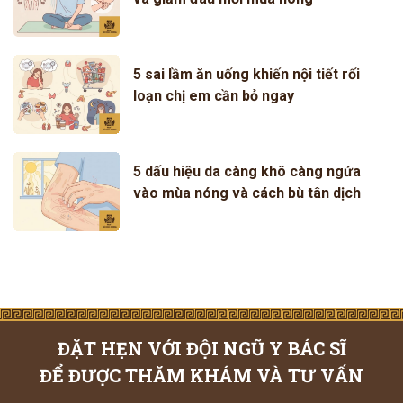
5 sai lầm ăn uống khiến nội tiết rối
loạn chị em cần bỏ ngay
5 dấu hiệu da càng khô càng ngứa
vào mùa nóng và cách bù tân dịch
ĐẶT HẸN VỚI ĐỘI NGŨ Y BÁC SĨ
ĐỂ ĐƯỢC THĂM KHÁM VÀ TƯ VẤN