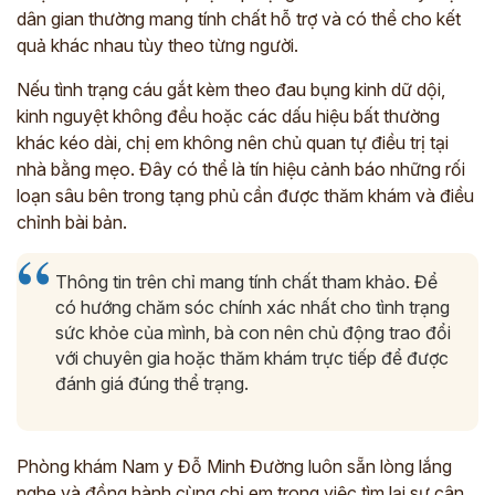
dân gian thường mang tính chất hỗ trợ và có thể cho kết
quả khác nhau tùy theo từng người.
Nếu tình trạng cáu gắt kèm theo đau bụng kinh dữ dội,
kinh nguyệt không đều hoặc các dấu hiệu bất thường
khác kéo dài, chị em không nên chủ quan tự điều trị tại
nhà bằng mẹo. Đây có thể là tín hiệu cảnh báo những rối
loạn sâu bên trong tạng phủ cần được thăm khám và điều
chỉnh bài bản.
Thông tin trên chỉ mang tính chất tham khảo. Để
có hướng chăm sóc chính xác nhất cho tình trạng
sức khỏe của mình, bà con nên chủ động trao đổi
với chuyên gia hoặc thăm khám trực tiếp để được
đánh giá đúng thể trạng.
ĐĂNG KÝ TƯ VẤN
THĂM KHÁM
CÙNG CHUYÊN GIA Y HỌC CỔ TRUYỀN
Phòng khám Nam y Đỗ Minh Đường luôn sẵn lòng lắng
nghe và đồng hành cùng chị em trong việc tìm lại sự cân