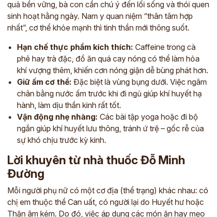
quả bền vững, bà con cần chú ý đến lối sống và thói quen
sinh hoạt hằng ngày. Nam y quan niệm “thân tâm hợp
nhất”, cơ thể khỏe mạnh thì tinh thần mới thông suốt.
Hạn chế thực phẩm kích thích:
Caffeine trong cà
phê hay trà đặc, đồ ăn quá cay nóng có thể làm hỏa
khí vượng thêm, khiến cơn nóng giận dễ bùng phát hơn.
Giữ ấm cơ thể:
Đặc biệt là vùng bụng dưới. Việc ngâm
chân bằng nước ấm trước khi đi ngủ giúp khí huyết hạ
hành, làm dịu thần kinh rất tốt.
Vận động nhẹ nhàng:
Các bài tập yoga hoặc đi bộ
ngắn giúp khí huyết lưu thông, tránh ứ trệ – gốc rễ của
sự khó chịu trước kỳ kinh.
Lời khuyên từ nhà thuốc Đỗ Minh
Đường
Mỗi người phụ nữ có một cơ địa (thể trạng) khác nhau: có
chị em thuộc thể Can uất, có người lại do Huyết hư hoặc
Thận âm kém. Do đó, việc áp dụng các món ăn hay mẹo