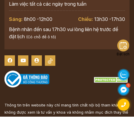
Làm việc tất cả các ngày trong tuần
Sáng:
8h00 -12h00
Chiều:
13h30 -17h30
Bệnh nhân đến sau 17h30 vui lòng liên hệ trước để
đặt lịch
(Có chỗ để ô tô)
Đặt lịch
Thông tin trên website này chỉ mang tính chất nội bộ tham khảo;
không được xem là tư vấn y khoa và không nhằm mục đích thay thế
cho tư vấn, chẩn đoán hoặc điều trị từ nhân viên y tế. Khi có vấn đề
về sức khỏe hoặc cần hỗ trợ cấp cứu người đọc cần liên hệ bác sĩ
và cơ sở y tế gần nhất