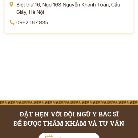
*
Biệt thự 16, Ngõ 168 Nguyễn Khánh Toàn, Cầu
Giấy, Hà Nội
0962 167 835
ĐĂNG KÝ TƯ VẤN »
ĐĂNG KÝ ĐẾN KHÁM TRỰC TIẾP
Thông tin của bạn được bảo mật và chỉ sử dụng cho mục đích tư vấn.
ĐẶT HẸN VỚI ĐỘI NGŨ Y BÁC SĨ
ĐỂ ĐƯỢC THĂM KHÁM VÀ TƯ VẤN