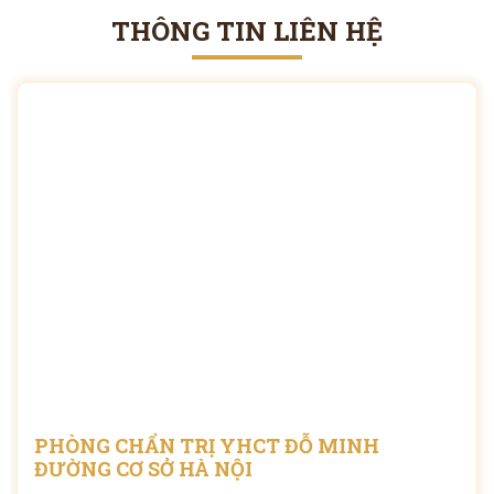
THÔNG TIN LIÊN HỆ
ĐĂNG KÝ TƯ VẤN
THĂM KHÁM
CÙNG CHUYÊN GIA Y HỌC CỔ TRUYỀN
*
PHÒNG CHẨN TRỊ YHCT ĐỖ MINH
*
ĐƯỜNG CƠ SỞ HÀ NỘI