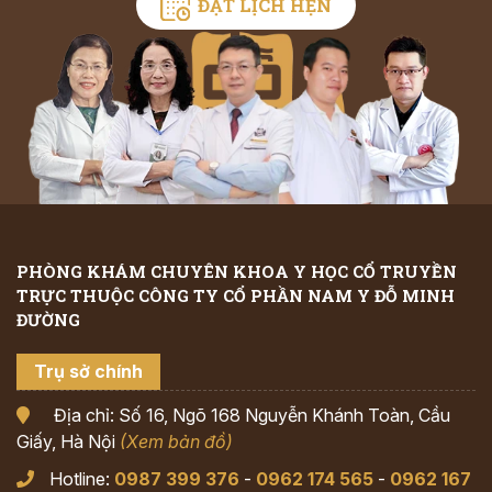
ĐẶT LỊCH HẸN
PHÒNG KHÁM CHUYÊN KHOA Y HỌC CỔ TRUYỀN
TRỰC THUỘC CÔNG TY CỔ PHẦN NAM Y ĐỖ MINH
ĐƯỜNG
Trụ sở chính
Địa chỉ: Số 16, Ngõ 168 Nguyễn Khánh Toàn, Cầu
Giấy, Hà Nội
(Xem bản đồ)
Hotline:
0987 399 376
-
0962 174 565
-
0962 167