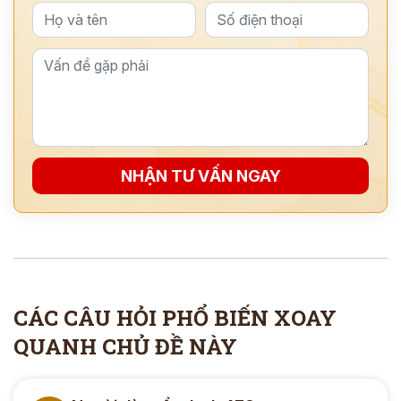
NHẬN TƯ VẤN NGAY
ĐĂNG KÝ TƯ VẤN
THĂM KHÁM
CÁC CÂU HỎI PHỔ BIẾN XOAY
CÙNG CHUYÊN GIA Y HỌC CỔ TRUYỀN
QUANH CHỦ ĐỀ NÀY
*
*