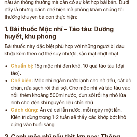
nấu ăn thông thường mà cần có sự kết hợp bài bản. Dưới
đây là những cách chế biến mà phòng khám chúng tôi
thường khuyên bà con thực hiện:
1. Bài thuốc Mộc nhĩ – Táo tàu: Dưỡng
huyết, khu phong
Bài thuốc này đặc biệt phù hợp với những người bị đau
khớp kèm theo cơ thể suy nhược, sắc mặt nhợt nhạt.
Chuẩn bị:
15g mộc nhĩ đen khô, 10 quả táo tàu (đại
táo).
Chế biến:
Mộc nhĩ ngâm nước lạnh cho nở đều, cắt bỏ
chân, rửa sạch rồi thái sợi. Cho mộc nhĩ và táo tàu vào
nồi, thêm khoảng 500ml nước, đun sôi rồi hạ nhỏ lửa
ninh cho đến khi nguyên liệu chín nhừ.
Cách dùng:
Ăn cả cái lẫn nước, mỗi ngày một lần.
Kiên trì dùng trong 1-2 tuần sẽ thấy các khớp bớt khô
cứng vào buổi sáng.
2. Canh mộc nhĩ nấu thịt lợn nạc: Thông