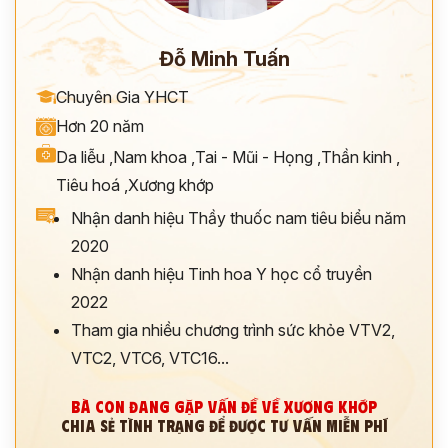
Đỗ Minh Tuấn
Chuyên Gia YHCT
Hơn 20 năm
Da liễu
,
Nam khoa
,
Tai - Mũi - Họng
,
Thần kinh
,
Tiêu hoá
,
Xương khớp
Nhận danh hiệu Thầy thuốc nam tiêu biểu năm
2020
Nhận danh hiệu Tinh hoa Y học cổ truyền
2022
Tham gia nhiều chương trình sức khỏe VTV2,
VTC2, VTC6, VTC16...
BÀ CON ĐANG GẶP VẤN ĐỀ VỀ XƯƠNG KHỚP
CHIA SẺ TÌNH TRẠNG ĐỂ ĐƯỢC TƯ VẤN MIỄN PHÍ