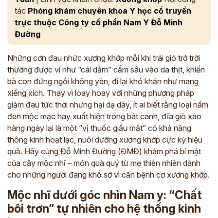
tác
Phòng khám chuyên khoa Y học cổ truyền
trực thuộc Công ty cổ phần Nam Y Đỗ Minh
Đường
Những cơn đau nhức xương khớp mỗi khi trái gió trở trời
thường được ví như “cái dằm” cắm sâu vào da thịt, khiến
bà con đứng ngồi không yên, đi lại khó khăn như mang
xiềng xích. Thay vì loay hoay với những phương pháp
giảm đau tức thời nhưng hại dạ dày, ít ai biết rằng loại nấm
đen mộc mạc hay xuất hiện trong bát canh, đĩa giò xào
hàng ngày lại là một “vị thuốc giấu mặt” có khả năng
thông kinh hoạt lạc, nuôi dưỡng xương khớp cực kỳ hiệu
quả. Hãy cùng Đỗ Minh Đường (ĐMĐ) khám phá bí mật
của cây mộc nhĩ – món quà quý từ mẹ thiên nhiên dành
cho những người đang khổ sở vì căn bệnh cơ xương khớp.
Mộc nhĩ dưới góc nhìn Nam y: “Chất
bôi trơn” tự nhiên cho hệ thống kinh