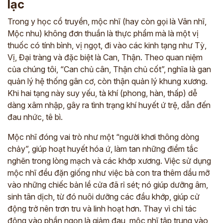
lạc
Trong y học cổ truyền, mộc nhĩ (hay còn gọi là Vân nhĩ,
Mộc nhu) không đơn thuần là thực phẩm mà là một vị
thuốc có tính bình, vị ngọt, đi vào các kinh tạng như Tỳ,
Vị, Đại tràng và đặc biệt là Can, Thận. Theo quan niệm
của chúng tôi, “Can chủ cân, Thận chủ cốt”, nghĩa là gan
quản lý hệ thống gân cơ, còn thận quản lý khung xương.
Khi hai tạng này suy yếu, tà khí (phong, hàn, thấp) dễ
dàng xâm nhập, gây ra tình trạng khí huyết ứ trệ, dẫn đến
đau nhức, tê bì.
Mộc nhĩ đóng vai trò như một “người khơi thông dòng
chảy”, giúp hoạt huyết hóa ứ, làm tan những điểm tắc
nghẽn trong lòng mạch và các khớp xương. Việc sử dụng
mộc nhĩ đều đặn giống như việc bà con tra thêm dầu mỡ
vào những chiếc bản lề cửa đã rỉ sét; nó giúp dưỡng âm,
sinh tân dịch, từ đó nuôi dưỡng các đầu khớp, giúp cử
động trở nên trơn tru và linh hoạt hơn. Thay vì chỉ tác
động vào phần ngọn là giảm đau, mộc nhĩ tập trung vào