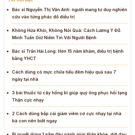
Bác sĩ Nguyễn Thị Vân Anh: người mang tư duy nghiên
cứu vào từng phác đồ điều trị
Không Hứa Khỏi, Không Nói Quá: Cách Lương Y Đỗ
Minh Tuấn Giữ Niềm Tin Với Người Bệnh
Bác sĩ Trần Hải Long: Hơn 15 năm khám, điều trị bệnh
bằng YHCT
Cách dùng cỏ mực chữa tiểu đêm hiệu quả sau 7
ngày tại nhà
3 bài thuốc từ cây hồng bì giúp quý ông phục hồi tạng
Thận cực nhạy
2 Cách dùng bắp cải giảm viêm cơ cực nhạy tại nhà
bà con nên biết ngay
Bí quyết dùng 1 nắm đậu nành giúp thận khỏe, dứt đau