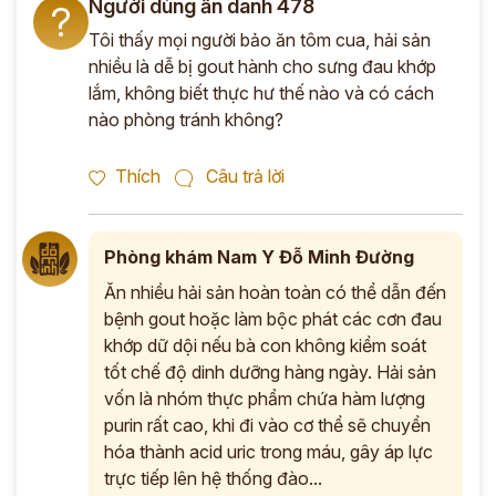
Người dùng ẩn danh 478
?
Tôi thấy mọi người bảo ăn tôm cua, hải sản
*
nhiều là dễ bị gout hành cho sưng đau khớp
lắm, không biết thực hư thế nào và có cách
ĐĂNG KÝ TƯ VẤN »
nào phòng tránh không?
ĐĂNG KÝ ĐẾN KHÁM TRỰC TIẾP
Thích
Câu trả lời
Thông tin của bạn được bảo mật và chỉ sử dụng cho mục đích tư vấn.
Phòng khám Nam Y Đỗ Minh Đường
Ăn nhiều hải sản hoàn toàn có thể dẫn đến
bệnh gout hoặc làm bộc phát các cơn đau
khớp dữ dội nếu bà con không kiểm soát
tốt chế độ dinh dưỡng hàng ngày. Hải sản
vốn là nhóm thực phẩm chứa hàm lượng
purin rất cao, khi đi vào cơ thể sẽ chuyển
hóa thành acid uric trong máu, gây áp lực
trực tiếp lên hệ thống đào...