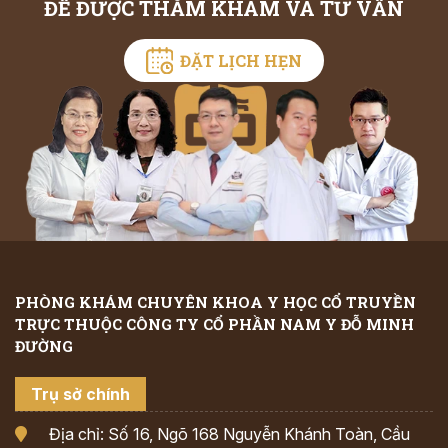
ĐỂ ĐƯỢC THĂM KHÁM VÀ TƯ VẤN
ĐẶT LỊCH HẸN
PHÒNG KHÁM CHUYÊN KHOA Y HỌC CỔ TRUYỀN
TRỰC THUỘC CÔNG TY CỔ PHẦN NAM Y ĐỖ MINH
ĐƯỜNG
Trụ sở chính
Địa chỉ: Số 16, Ngõ 168 Nguyễn Khánh Toàn, Cầu