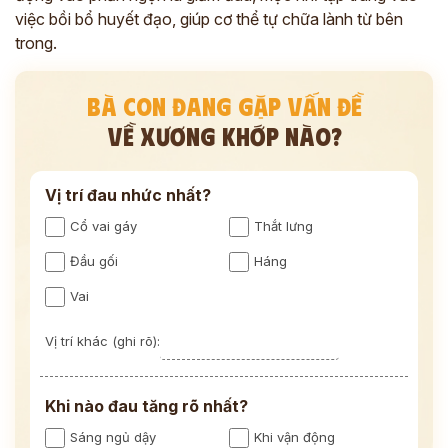
việc bồi bổ huyết đạo, giúp cơ thể tự chữa lành từ bên
trong.
BÀ CON ĐANG GẶP VẤN ĐỀ
VỀ XƯƠNG KHỚP NÀO?
Vị trí đau nhức nhất?
Cổ vai gáy
Thắt lưng
Đầu gối
Háng
Vai
Vị trí khác (ghi rõ):
Khi nào đau tăng rõ nhất?
Sáng ngủ dậy
Khi vận động