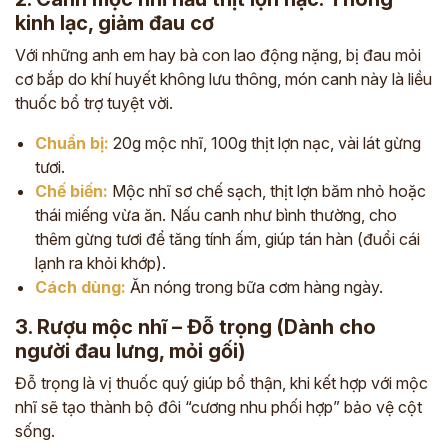
kinh lạc, giảm đau cơ
Với những anh em hay bà con lao động nặng, bị đau mỏi
cơ bắp do khí huyết không lưu thông, món canh này là liều
thuốc bổ trợ tuyệt vời.
Chuẩn bị:
20g mộc nhĩ, 100g thịt lợn nạc, vài lát gừng
tươi.
Chế biến:
Mộc nhĩ sơ chế sạch, thịt lợn băm nhỏ hoặc
thái miếng vừa ăn. Nấu canh như bình thường, cho
thêm gừng tươi để tăng tính ấm, giúp tán hàn (đuổi cái
lạnh ra khỏi khớp).
Cách dùng:
Ăn nóng trong bữa cơm hàng ngày.
3. Rượu mộc nhĩ – Đỗ trọng (Dành cho
người đau lưng, mỏi gối)
Đỗ trọng là vị thuốc quý giúp bổ thận, khi kết hợp với mộc
nhĩ sẽ tạo thành bộ đôi “cương nhu phối hợp” bảo vệ cột
sống.