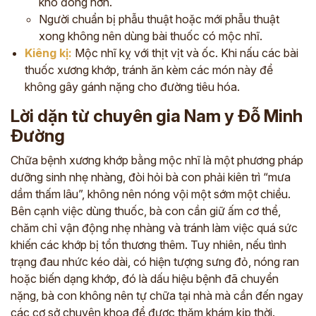
khó đông hơn.
Người chuẩn bị phẫu thuật hoặc mới phẫu thuật
xong không nên dùng bài thuốc có mộc nhĩ.
Kiêng kị:
Mộc nhĩ kỵ với thịt vịt và ốc. Khi nấu các bài
thuốc xương khớp, tránh ăn kèm các món này để
không gây gánh nặng cho đường tiêu hóa.
Lời dặn từ chuyên gia Nam y Đỗ Minh
Đường
Chữa bệnh xương khớp bằng mộc nhĩ là một phương pháp
dưỡng sinh nhẹ nhàng, đòi hỏi bà con phải kiên trì “mưa
dầm thấm lâu”, không nên nóng vội một sớm một chiều.
Bên cạnh việc dùng thuốc, bà con cần giữ ấm cơ thể,
chăm chỉ vận động nhẹ nhàng và tránh làm việc quá sức
khiến các khớp bị tổn thương thêm. Tuy nhiên, nếu tình
trạng đau nhức kéo dài, có hiện tượng sưng đỏ, nóng ran
hoặc biến dạng khớp, đó là dấu hiệu bệnh đã chuyển
nặng, bà con không nên tự chữa tại nhà mà cần đến ngay
các cơ sở chuyên khoa để được thăm khám kịp thời.