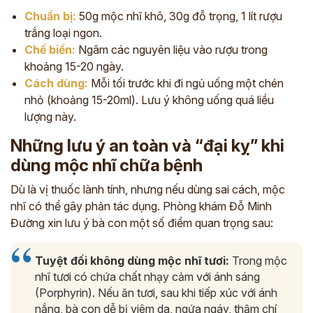
Chuẩn bị:
50g mộc nhĩ khô, 30g đỗ trọng, 1 lít rượu
trắng loại ngon.
Chế biến:
Ngâm các nguyên liệu vào rượu trong
khoảng 15-20 ngày.
Cách dùng:
Mỗi tối trước khi đi ngủ uống một chén
nhỏ (khoảng 15-20ml). Lưu ý không uống quá liều
lượng này.
Những lưu ý an toàn và “đại kỵ” khi
dùng mộc nhĩ chữa bệnh
Dù là vị thuốc lành tính, nhưng nếu dùng sai cách, mộc
nhĩ có thể gây phản tác dụng. Phòng khám Đỗ Minh
Đường xin lưu ý bà con một số điểm quan trọng sau:
Tuyệt đối không dùng mộc nhĩ tươi:
Trong mộc
nhĩ tươi có chứa chất nhạy cảm với ánh sáng
(Porphyrin). Nếu ăn tươi, sau khi tiếp xúc với ánh
nắng, bà con dễ bị viêm da, ngứa ngáy, thậm chí