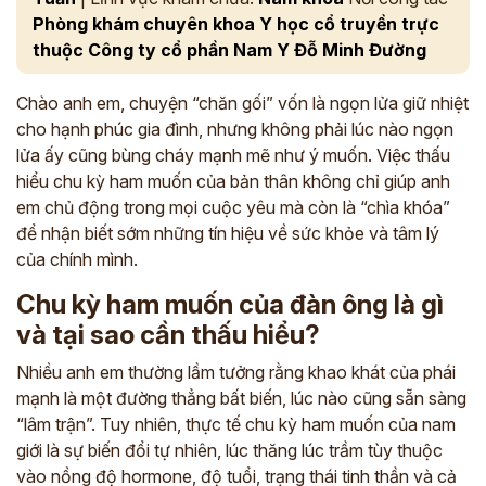
Phòng khám chuyên khoa Y học cổ truyền trực
thuộc Công ty cổ phần Nam Y Đỗ Minh Đường
Chào anh em, chuyện “chăn gối” vốn là ngọn lửa giữ nhiệt
cho hạnh phúc gia đình, nhưng không phải lúc nào ngọn
lửa ấy cũng bùng cháy mạnh mẽ như ý muốn. Việc thấu
hiểu chu kỳ ham muốn của bản thân không chỉ giúp anh
em chủ động trong mọi cuộc yêu mà còn là “chìa khóa”
để nhận biết sớm những tín hiệu về sức khỏe và tâm lý
của chính mình.
Chu kỳ ham muốn của đàn ông là gì
và tại sao cần thấu hiểu?
Nhiều anh em thường lầm tưởng rằng khao khát của phái
mạnh là một đường thẳng bất biến, lúc nào cũng sẵn sàng
“lâm trận”. Tuy nhiên, thực tế chu kỳ ham muốn của nam
giới là sự biến đổi tự nhiên, lúc thăng lúc trầm tùy thuộc
vào nồng độ hormone, độ tuổi, trạng thái tinh thần và cả