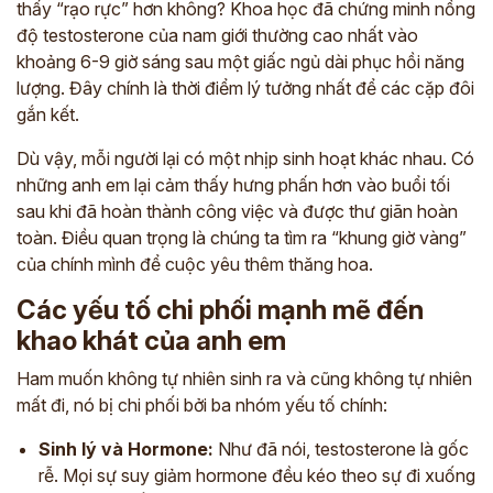
thấy “rạo rực” hơn không? Khoa học đã chứng minh nồng
độ testosterone của nam giới thường cao nhất vào
khoảng 6-9 giờ sáng sau một giấc ngủ dài phục hồi năng
lượng. Đây chính là thời điểm lý tưởng nhất để các cặp đôi
gắn kết.
Dù vậy, mỗi người lại có một nhịp sinh hoạt khác nhau. Có
những anh em lại cảm thấy hưng phấn hơn vào buổi tối
sau khi đã hoàn thành công việc và được thư giãn hoàn
toàn. Điều quan trọng là chúng ta tìm ra “khung giờ vàng”
của chính mình để cuộc yêu thêm thăng hoa.
Các yếu tố chi phối mạnh mẽ đến
khao khát của anh em
Ham muốn không tự nhiên sinh ra và cũng không tự nhiên
mất đi, nó bị chi phối bởi ba nhóm yếu tố chính:
Sinh lý và Hormone:
Như đã nói, testosterone là gốc
rễ. Mọi sự suy giảm hormone đều kéo theo sự đi xuống