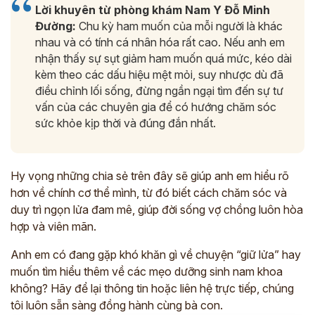
Lời khuyên từ phòng khám Nam Y Đỗ Minh
Đường:
Chu kỳ ham muốn của mỗi người là khác
nhau và có tính cá nhân hóa rất cao. Nếu anh em
nhận thấy sự sụt giảm ham muốn quá mức, kéo dài
kèm theo các dấu hiệu mệt mỏi, suy nhược dù đã
điều chỉnh lối sống, đừng ngần ngại tìm đến sự tư
vấn của các chuyên gia để có hướng chăm sóc
sức khỏe kịp thời và đúng đắn nhất.
Hy vọng những chia sẻ trên đây sẽ giúp anh em hiểu rõ
hơn về chính cơ thể mình, từ đó biết cách chăm sóc và
duy trì ngọn lửa đam mê, giúp đời sống vợ chồng luôn hòa
hợp và viên mãn.
Anh em có đang gặp khó khăn gì về chuyện “giữ lửa” hay
muốn tìm hiểu thêm về các mẹo dưỡng sinh nam khoa
không? Hãy để lại thông tin hoặc liên hệ trực tiếp, chúng
tôi luôn sẵn sàng đồng hành cùng bà con.