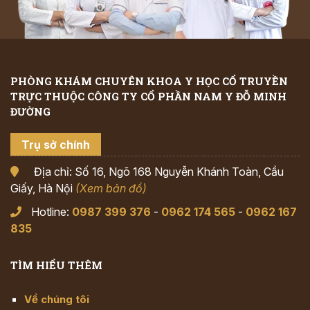
PHÒNG KHÁM CHUYÊN KHOA Y HỌC CỔ TRUYỀN
TRỰC THUỘC CÔNG TY CỔ PHẦN NAM Y ĐỖ MINH
ĐƯỜNG
Trụ sở chính
Địa chỉ: Số 16, Ngõ 168 Nguyễn Khánh Toàn, Cầu
Giấy, Hà Nội
(Xem bản đồ)
Hotline:
0987 399 376
-
0962 174 565
-
0962 167
835
TÌM HIỂU THÊM
Về chúng tôi