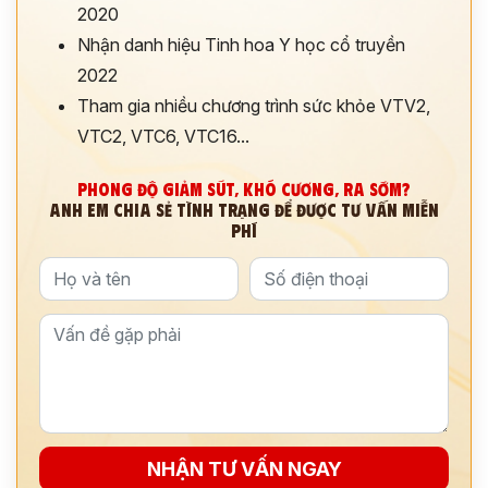
2020
Nhận danh hiệu Tinh hoa Y học cổ truyền
2022
Tham gia nhiều chương trình sức khỏe VTV2,
VTC2, VTC6, VTC16...
PHONG ĐỘ GIẢM SÚT, KHÓ CƯƠNG, RA SỚM?
ANH EM CHIA SẺ TÌNH TRẠNG ĐỂ ĐƯỢC TƯ VẤN MIỄN
PHÍ
ĐĂNG KÝ TƯ VẤN
THĂM KHÁM
CÙNG CHUYÊN GIA Y HỌC CỔ TRUYỀN
*
NHẬN TƯ VẤN NGAY
*