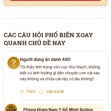
*
ĐĂNG KÝ TƯ VẤN »
CÁC CÂU HỎI PHỔ BIẾN XOAY
ĐĂNG KÝ ĐẾN KHÁM TRỰC TIẾP
QUANH CHỦ ĐỀ NÀY
Thông tin của bạn được bảo mật và chỉ sử dụng cho mục đích tư vấn.
Người dùng ẩn danh 480
?
Tôi thấy tinh trùng vón cục như thạch, không
biết có ảnh hưởng gì đến chuyện con cái sau
này không và chữa cái này có lâu không?
Thích
Câu trả lời
Phòng khám Nam Y Đỗ Minh Đường