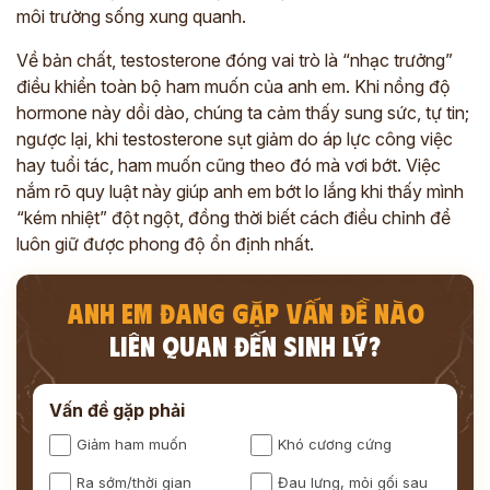
môi trường sống xung quanh.
Về bản chất, testosterone đóng vai trò là “nhạc trưởng”
điều khiển toàn bộ ham muốn của anh em. Khi nồng độ
hormone này dồi dào, chúng ta cảm thấy sung sức, tự tin;
ngược lại, khi testosterone sụt giảm do áp lực công việc
hay tuổi tác, ham muốn cũng theo đó mà vơi bớt. Việc
nắm rõ quy luật này giúp anh em bớt lo lắng khi thấy mình
“kém nhiệt” đột ngột, đồng thời biết cách điều chỉnh để
luôn giữ được phong độ ổn định nhất.
ANH EM ĐANG GẶP VẤN ĐỀ NÀO
LIÊN QUAN ĐẾN SINH LÝ?
Vấn đề gặp phải
Giảm ham muốn
Khó cương cứng
Ra sớm/thời gian
Đau lưng, mỏi gối sau