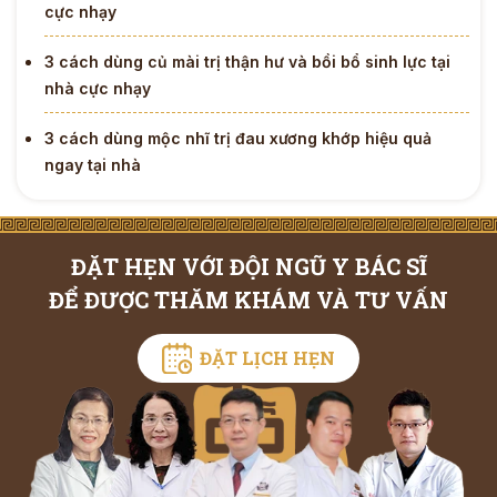
cực nhạy
3 cách dùng củ mài trị thận hư và bồi bổ sinh lực tại
nhà cực nhạy
3 cách dùng mộc nhĩ trị đau xương khớp hiệu quả
ngay tại nhà
ĐẶT HẸN VỚI ĐỘI NGŨ Y BÁC SĨ
ĐỂ ĐƯỢC THĂM KHÁM VÀ TƯ VẤN
ĐẶT LỊCH HẸN