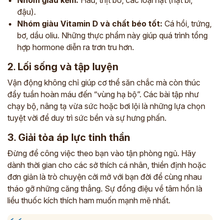
Nhóm giàu kẽm:
Hàu, thịt bò, các loại hạt (hạt bí,
đậu).
Nhóm giàu Vitamin D và chất béo tốt:
Cá hồi, trứng,
bơ, dầu oliu. Những thực phẩm này giúp quá trình tổng
hợp hormone diễn ra trơn tru hơn.
2. Lối sống và tập luyện
Vận động không chỉ giúp cơ thể săn chắc mà còn thúc
đẩy tuần hoàn máu đến “vùng hạ bộ”. Các bài tập như
chạy bộ, nâng tạ vừa sức hoặc bơi lội là những lựa chọn
tuyệt vời để duy trì sức bền và sự hưng phấn.
3. Giải tỏa áp lực tinh thần
Đừng để công việc theo bạn vào tận phòng ngủ. Hãy
dành thời gian cho các sở thích cá nhân, thiền định hoặc
đơn giản là trò chuyện cởi mở với bạn đời để cùng nhau
tháo gỡ những căng thẳng. Sự đồng điệu về tâm hồn là
liều thuốc kích thích ham muốn mạnh mẽ nhất.