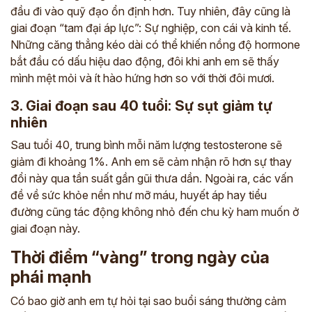
đầu đi vào quỹ đạo ổn định hơn. Tuy nhiên, đây cũng là
giai đoạn “tam đại áp lực”: Sự nghiệp, con cái và kinh tế.
Những căng thẳng kéo dài có thể khiến nồng độ hormone
bắt đầu có dấu hiệu dao động, đôi khi anh em sẽ thấy
mình mệt mỏi và ít hào hứng hơn so với thời đôi mươi.
3. Giai đoạn sau 40 tuổi: Sự sụt giảm tự
nhiên
Sau tuổi 40, trung bình mỗi năm lượng testosterone sẽ
giảm đi khoảng 1%. Anh em sẽ cảm nhận rõ hơn sự thay
đổi này qua tần suất gần gũi thưa dần. Ngoài ra, các vấn
đề về sức khỏe nền như mỡ máu, huyết áp hay tiểu
đường cũng tác động không nhỏ đến chu kỳ ham muốn ở
giai đoạn này.
Thời điểm “vàng” trong ngày của
phái mạnh
Có bao giờ anh em tự hỏi tại sao buổi sáng thường cảm