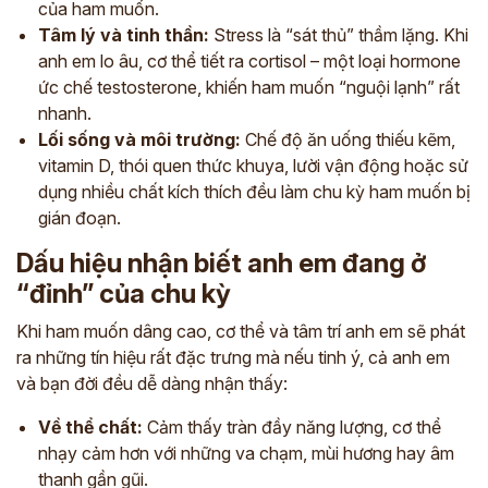
của ham muốn.
Tâm lý và tinh thần:
Stress là “sát thủ” thầm lặng. Khi
anh em lo âu, cơ thể tiết ra cortisol – một loại hormone
ức chế testosterone, khiến ham muốn “nguội lạnh” rất
nhanh.
Lối sống và môi trường:
Chế độ ăn uống thiếu kẽm,
vitamin D, thói quen thức khuya, lười vận động hoặc sử
dụng nhiều chất kích thích đều làm chu kỳ ham muốn bị
gián đoạn.
Dấu hiệu nhận biết anh em đang ở
“đỉnh” của chu kỳ
Khi ham muốn dâng cao, cơ thể và tâm trí anh em sẽ phát
ra những tín hiệu rất đặc trưng mà nếu tinh ý, cả anh em
và bạn đời đều dễ dàng nhận thấy:
Về thể chất:
Cảm thấy tràn đầy năng lượng, cơ thể
nhạy cảm hơn với những va chạm, mùi hương hay âm
thanh gần gũi.