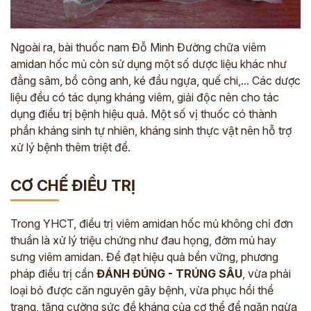
Ngoài ra, bài thuốc nam Đỗ Minh Đường chữa viêm
amidan hốc mủ còn sử dụng một số dược liệu khác như
đẳng sâm, bồ công anh, ké đầu ngựa, quế chi,... Các dược
liệu đều có tác dụng kháng viêm, giải độc nên cho tác
dụng điều trị bệnh hiệu quả. Một số vị thuốc có thành
phần kháng sinh tự nhiên, kháng sinh thực vật nên hỗ trợ
xử lý bệnh thêm triệt để.
CƠ CHẾ ĐIỀU TRỊ
Trong YHCT, điều trị viêm amidan hốc mủ không chỉ đơn
thuần là xử lý triệu chứng như đau họng, đờm mủ hay
sưng viêm amidan. Để đạt hiệu quả bền vững, phương
pháp điều trị cần
ĐÁNH ĐÚNG - TRÚNG SÂU
, vừa phải
loại bỏ được căn nguyên gây bệnh, vừa phục hồi thể
trạng, tăng cường sức đề kháng của cơ thể để ngăn ngừa