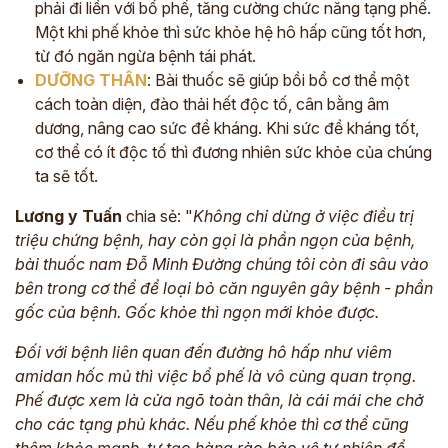
phải đi liền với bổ phế, tăng cường chức năng tạng phế.
Một khi phế khỏe thì sức khỏe hệ hô hấp cũng tốt hơn,
từ đó ngăn ngừa bệnh tái phát.
DƯỠNG THÂN
: Bài thuốc sẽ giúp bồi bổ cơ thể một
cách toàn diện, đào thải hết độc tố, cân bằng âm
dương, nâng cao sức đề kháng. Khi sức đề kháng tốt,
cơ thể có ít độc tố thì đương nhiên sức khỏe của chúng
ta sẽ tốt.
Lương y Tuấn
chia sẻ: "
Không chỉ dừng ở việc điều trị
triệu chứng bệnh, hay còn gọi là phần ngọn của bệnh,
bài thuốc nam Đỗ Minh Đường chúng tôi còn đi sâu vào
bên trong cơ thể để loại bỏ căn nguyên gây bệnh - phần
gốc của bệnh. Gốc khỏe thì ngọn mới khỏe được.
Đối với bệnh liên quan đến đường hô hấp như viêm
amidan hốc mủ thì việc bổ phế là vô cùng quan trọng.
Phế được xem là cửa ngõ toàn thân, là cái mái che chở
cho các tạng phủ khác. Nếu phế khỏe thì cơ thể cũng
thêm khỏe mạnh, tự tạo hàng rào bảo vệ tự nhiên để