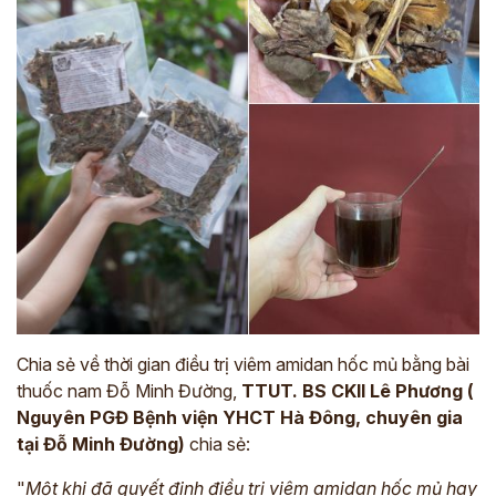
*
ĐĂNG KÝ TƯ VẤN »
ĐĂNG KÝ ĐẾN KHÁM TRỰC TIẾP
Thông tin của bạn được bảo mật và chỉ sử dụng cho mục đích tư vấn.
Chia sẻ về thời gian điều trị viêm amidan hốc mủ bằng bài
thuốc nam Đỗ Minh Đường,
TTUT. BS CKII Lê Phương (
Nguyên PGĐ Bệnh viện YHCT Hà Đông, chuyên gia
tại Đỗ Minh Đường)
chia sẻ:
"
Một khi đã quyết định điều trị viêm amidan hốc mủ hay