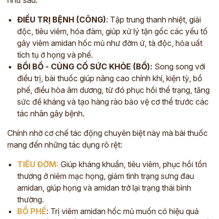
ĐIỀU TRỊ BỆNH (CÔNG)
: Tập trung thanh nhiệt, giải
độc, tiêu viêm, hóa đàm, giúp xử lý tận gốc các yếu tố
gây viêm amidan hốc mủ như đờm ứ, tà độc, hỏa uất
tích tụ ở họng và phế.
BỒI BỔ - CỦNG CỐ SỨC KHỎE (BỔ):
Song song với
điều trị, bài thuốc giúp nâng cao chính khí, kiện tỳ, bổ
phế, điều hòa âm dương, từ đó phục hồi thể trạng, tăng
sức đề kháng và tạo hàng rào bảo vệ cơ thể trước các
tác nhân gây bệnh.
Chính nhờ cơ chế tác động chuyên biệt này mà bài thuốc
mang đến những tác dụng rõ rệt:
TIÊU ĐỜM:
Giúp kháng khuẩn, tiêu viêm, phục hồi tổn
thương ở niêm mạc họng,
giảm
tình trạng sưng đau
amidan, giúp họng và amidan trở lại trạng thái bình
thường.
BỔ PHẾ
: Trị viêm amidan hốc mủ muốn có hiệu quả