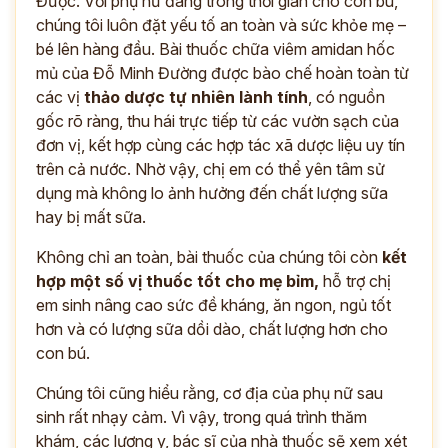
Được. Với phụ nữ đang trong thời gian cho con bú,
chúng tôi luôn đặt yếu tố an toàn và sức khỏe mẹ –
bé lên hàng đầu. Bài thuốc chữa viêm amidan hốc
mủ của Đỗ Minh Đường được bào chế hoàn toàn từ
các vị
thảo dược tự nhiên lành tính
, có nguồn
gốc rõ ràng, thu hái trực tiếp từ các vườn sạch của
đơn vị, kết hợp cùng các hợp tác xã dược liệu uy tín
trên cả nước. Nhờ vậy, chị em có thể yên tâm sử
dụng mà không lo ảnh hưởng đến chất lượng sữa
hay bị mất sữa.
Không chỉ an toàn, bài thuốc của chúng tôi còn
kết
hợp một số vị thuốc tốt cho mẹ bỉm,
hỗ trợ chị
em sinh nâng cao sức đề kháng, ăn ngon, ngủ tốt
hơn và có lượng sữa dồi dào, chất lượng hơn cho
con bú.
Chúng tôi cũng hiểu rằng, cơ địa của phụ nữ sau
sinh rất nhạy cảm. Vì vậy, trong quá trình thăm
khám, các lương y, bác sĩ của nhà thuốc sẽ xem xét