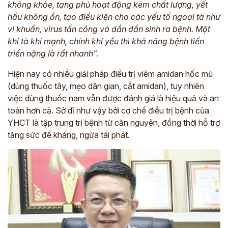
không khỏe, tạng phủ hoạt động kém chất lượng, yết
hầu không ổn, tạo điều kiện cho các yếu tố ngoại tà như
vi khuẩn, virus tấn công và dần dần sinh ra bệnh. Một
khi tà khí mạnh, chính khí yếu thì khả năng bệnh tiến
triển nặng là rất nhanh".
Hiện nay có nhiều giải pháp điều trị viêm amidan hốc mủ
(dùng thuốc tây, mẹo dân gian, cắt amidan), tuy nhiên
việc dùng thuốc nam vẫn được đánh giá là hiệu quả và an
toàn hơn cả. Sở dĩ như vậy bởi cơ chế điều trị bệnh của
YHCT là tập trung trị bệnh từ
căn nguyên,
đồng thời hỗ trợ
tăng sức đề kháng, ngừa tái phát.