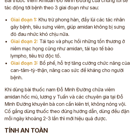
Bài thuốc Viêm Amidan Đỗ Minh Đường của chúng tôi sẽ
tác động tới bệnh theo 3 giai đoạn như sau:
Giai đoạn 1:
Khu trừ phong hàn, đẩy lùi các tác nhân
gây bệnh, tiêu sưng viêm, giúp amidan không bị sưng
đỏ đau nhức khó chịu nữa.
Giai đoạn 2:
Tái tạo và phục hồi những tổn thương ở
niêm mạc họng cũng như amidan, tái tạo tế bào
lympho, tiêu trừ độc tố.
Giai đoạn 3:
Bổ phế, hỗ trợ tăng cường chức năng của
can-tâm-tỳ-thận, nâng cao sức đề kháng cho người
bệnh.
Khi dùng bài thuốc nam Đỗ Minh Đường chữa viêm
amidan hốc mủ,
lương y Tuấn và các chuyên gia tại Đỗ
Minh Đường khuyên bà con
cần kiên trì, không nóng vội.
Cố gắng dùng thuốc theo đúng hướng dẫn, dùng đều đặn
mỗi ngày khoảng 2-3 lần thì mới hiệu quả được.
TÍNH AN TOÀN