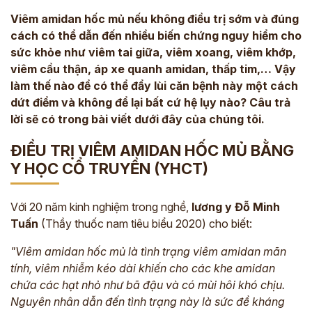
Viêm amidan hốc mủ nếu không điều trị sớm và đúng
cách có thể dẫn đến nhiều biến chứng nguy hiểm cho
sức khỏe như viêm tai giữa, viêm xoang, viêm khớp,
viêm cầu thận, áp xe quanh amidan, thấp tim,… Vậy
làm thế nào để có thể đẩy lùi căn bệnh này một cách
dứt điểm và không để lại bất cứ hệ lụy nào? Câu trả
lời sẽ có trong bài viết dưới đây của chúng tôi.
ĐIỀU TRỊ VIÊM AMIDAN HỐC MỦ BẰNG
Y HỌC CỔ TRUYỀN (YHCT)
Với
20
năm kinh nghiệm trong nghề,
lương y Đỗ Minh
Tuấn
(
Thầy thuốc nam tiêu biểu 2020
) cho biết:
"Viêm amidan hốc mủ là tình trạng viêm amidan mãn
tính, viêm nhiễm kéo dài khiến cho các khe amidan
chứa các hạt nhỏ như bã đậu và có mùi hôi khó chịu.
Nguyên nhân dẫn đến tình trạng này là sức đề kháng