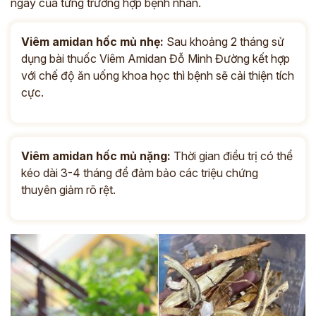
ngày của từng trường hợp bệnh nhân.
Viêm amidan hốc mủ nhẹ:
Sau khoảng 2 tháng sử
dụng bài thuốc Viêm Amidan Đỗ Minh Đường kết hợp
với chế độ ăn uống khoa học thì bệnh sẽ cải thiện tích
cực.
Viêm amidan hốc mủ nặng:
Thời gian điều trị có thể
kéo dài 3-4 tháng để đảm bảo các triệu chứng
×
thuyên giảm rõ rệt.
ĐĂNG KÝ TƯ VẤN
THĂM KHÁM
CÙNG CHUYÊN GIA Y HỌC CỔ TRUYỀN
*
*