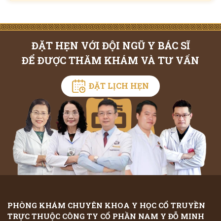
ĐẶT HẸN VỚI ĐỘI NGŨ Y BÁC SĨ
ĐỂ ĐƯỢC THĂM KHÁM VÀ TƯ VẤN
ĐẶT LỊCH HẸN
PHÒNG KHÁM CHUYÊN KHOA Y HỌC CỔ TRUYỀN
TRỰC THUỘC CÔNG TY CỔ PHẦN NAM Y ĐỖ MINH