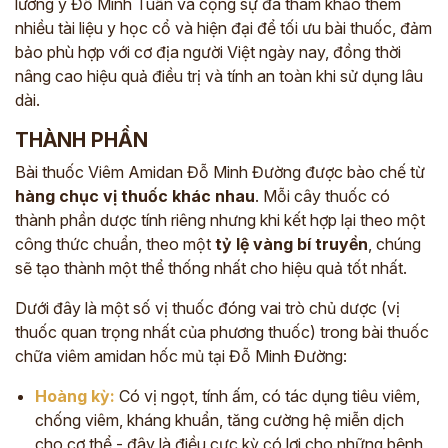
lương y Đỗ Minh Tuấn và cộng sự đã tham khảo thêm
nhiều tài liệu y học cổ và hiện đại để tối ưu bài thuốc, đảm
bảo phù hợp với cơ địa người Việt ngày nay, đồng thời
nâng cao hiệu quả điều trị và tính an toàn khi sử dụng lâu
dài.
THÀNH PHẦN
Bài thuốc Viêm Amidan Đỗ Minh Đường được bào chế từ
hàng chục
vị thuốc khác nhau
. Mỗi cây thuốc có
thành phần dược tính riêng nhưng khi kết hợp lại theo một
công thức chuẩn, theo một
tỷ lệ vàng bí truyền
, chúng
sẽ tạo thành một thể thống nhất cho hiệu quả tốt nhất.
Dưới đây là một số vị thuốc đóng vai trò chủ dược (vị
thuốc quan trọng nhất của phương thuốc) trong bài thuốc
chữa viêm amidan hốc mủ tại Đỗ Minh Đường:
Hoàng kỳ:
Có vị ngọt, tính ấm, có tác dụng tiêu viêm,
chống viêm, kháng khuẩn, tăng cường hệ miễn dịch
cho cơ thể - đây là điều cực kỳ có lợi cho những bệnh