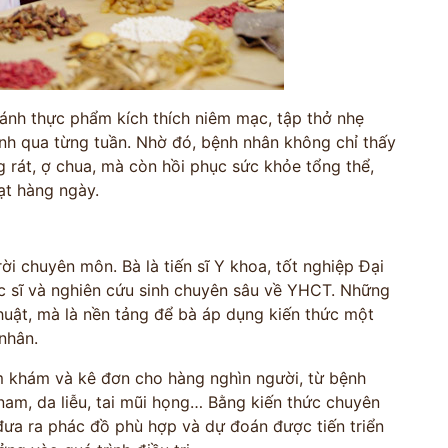
ránh thực phẩm kích thích niêm mạc, tập thở nhẹ
bệnh qua từng tuần. Nhờ đó, bệnh nhân không chỉ thấy
g rát, ợ chua, mà còn hồi phục sức khỏe tổng thể,
oạt hàng ngày.
i chuyên môn. Bà là tiến sĩ Y khoa, tốt nghiệp Đại
c sĩ và nghiên cứu sinh chuyên sâu về YHCT. Những
thuật, mà là nền tảng để bà áp dụng kiến thức một
nhân.
ăm khám và kê đơn cho hàng nghìn người, từ bệnh
 nam, da liễu, tai mũi họng… Bằng kiến thức chuyên
đưa ra phác đồ phù hợp và dự đoán được tiến triển