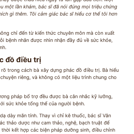
au một lần khám, bác sĩ đã nói đúng mọi triệu chứng
*
hích gì thêm. Tôi cảm giác bác sĩ hiểu cơ thể tôi hơn
*
hông chỉ đến từ kiến thức chuyên môn mà còn xuất
*
ỗi bệnh nhân được nhìn nhận đầy đủ về sức khỏe,
nh.
 đồ điều trị
VẤN »
 rõ trong cách bà xây dựng phác đồ điều trị. Bà hiểu
HOTLINE TƯ VẤN
 TRỰC TIẾP
0962 167 835
chuyện riêng, và không có một liệu trình chung cho
 sử dụng cho mục đích tư vấn.
hương pháp bổ trợ đều được bà cân nhắc kỹ lưỡng,
với sức khỏe tổng thể của người bệnh.
dạ dày mãn tính. Thay vì chỉ kê thuốc, bác sĩ Vân
các thảo dược như cam thảo, nghệ, bạch truật để
thời kết hợp các biện pháp dưỡng sinh, điều chỉnh