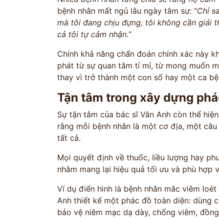
bệnh nhân mất ngủ lâu ngày tâm sự: “
Chỉ s
mà tôi đang chịu đựng, tôi không cần giải t
cả tôi tự cảm nhận.
”
Chính khả năng chẩn đoán chính xác này k
phát từ sự quan tâm tỉ mỉ, từ mong muốn m
thay vì trở thành một con số hay một ca bệ
Tận tâm trong xây dựng phác
ĐĂNG KÝ TƯ 
Sự tận tâm của bác sĩ Vân Anh còn thể hiện
ĐĂNG KÝ ĐẾN KHÁM
rằng mỗi bệnh nhân là một cơ địa, một câu 
tất cả.
Thông tin của bạn được bảo mật và chỉ
Mọi quyết định về thuốc, liều lượng hay p
nhằm mang lại hiệu quả tối ưu và phù hợp 
Ví dụ điển hình là bệnh nhân mắc viêm loét 
Anh thiết kế một phác đồ toàn diện: dùng 
bảo vệ niêm mạc dạ dày, chống viêm, đồng 