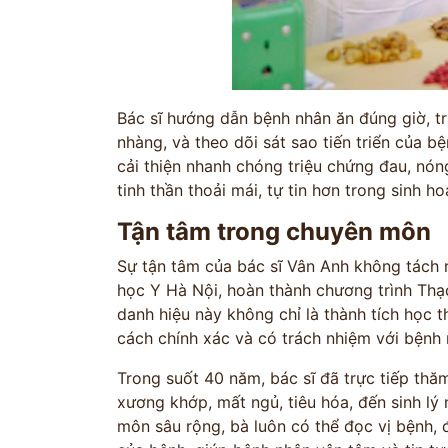
Bác sĩ hướng dẫn bệnh nhân ăn đúng giờ, t
nhàng, và theo dõi sát sao tiến triển của 
cải thiện nhanh chóng triệu chứng đau, nón
tinh thần thoải mái, tự tin hơn trong sinh h
Tận tâm trong chuyên môn
Sự tận tâm của bác sĩ Vân Anh không tách rờ
học Y Hà Nội, hoàn thành chương trình Thạ
danh hiệu này không chỉ là thành tích học 
cách chính xác và có trách nhiệm với bệnh 
Trong suốt 40 năm, bác sĩ đã trực tiếp th
xương khớp, mất ngủ, tiêu hóa, đến sinh lý
môn sâu rộng, bà luôn có thể đọc vị bệnh, 