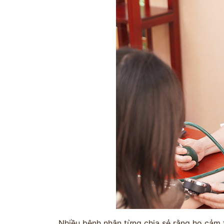
ĐĂNG KÝ TƯ
THĂM KHÁ
CÙNG CHUYÊN GIA Y HỌC 
Bác sĩ >20 năm kinh
Phác đồ cá nhâ
nghiệm
theo thể trạ
Nhiều bệnh nhân từng chia sẻ rằng họ cảm t