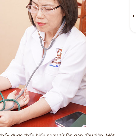
ĐỘI NGŨ
 VẤN
ĐỖ MIN
M
Kinh Nghiệm - 
CỔ TRUYỀN
n hóa
Bảo mật thông tin tuyệt
ng
đối
hấy được thấu hiểu ngay từ lần gặp đầu tiên. Một