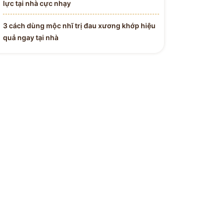
lực tại nhà cực nhạy
3 cách dùng mộc nhĩ trị đau xương khớp hiệu
quả ngay tại nhà
 Y BÁC SĨ
H ĐƯỜNG
Tận Tâm - Y Đức