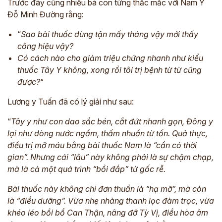
Trước đây cũng nhiều bà con từng thắc mắc với Nam Y
Đỗ Minh Đường rằng:
“
Sao bài thuốc dùng tận mấy tháng vậy mới thấy
công hiệu vậy?
Có cách nào cho giảm triệu chứng nhanh như kiểu
thuốc Tây Y không, xong rồi tôi trị bệnh từ từ cũng
được?
“
Lương y Tuấn đã có lý giải như sau:
“
Tây y như con dao sắc bén, cắt đứt nhanh gọn, Đông y
lại như dòng nước ngầm, thấm nhuần từ tốn. Quả thực,
điều trị mỡ máu bằng bài thuốc Nam là “cần có thời
gian”. Nhưng cái “lâu” này không phải là sự chậm chạp,
mà là cả một quá trình “bồi đắp” từ gốc rễ.
Bài thuốc này không chỉ đơn thuần là “hạ mỡ”, mà còn
là “điều dưỡng”. Vừa nhẹ nhàng thanh lọc đàm trọc, vừa
khéo léo bồi bổ Can Thận, nâng đỡ Tỳ Vị, điều hòa âm