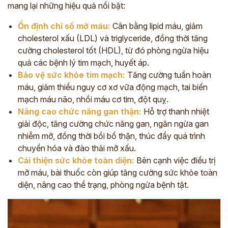
mang lại những hiệu quả nổi bật:
Ổn định chỉ số mỡ máu:
Cân bằng lipid máu, giảm
cholesterol xấu (LDL) và triglyceride, đồng thời tăng
cường cholesterol tốt (HDL), từ đó phòng ngừa hiệu
quả các bệnh lý tim mạch, huyết áp.
Bảo vệ sức khỏe tim mạch:
Tăng cường tuần hoàn
máu, giảm thiểu nguy cơ xơ vữa động mạch, tai biến
mạch máu não, nhồi máu cơ tim, đột quỵ.
Nâng cao chức năng gan thận:
Hỗ trợ thanh nhiệt
giải độc, tăng cường chức năng gan, ngăn ngừa gan
nhiễm mỡ, đồng thời bồi bổ thận, thúc đẩy quá trình
chuyển hóa và đào thải mỡ
xấu
.
Cải thiện sức khỏe toàn diện:
Bên cạnh việc điều trị
mỡ máu, bài thuốc còn giúp tăng cường sức khỏe toàn
diện, nâng cao thể trạng, phòng ngừa bệnh tật.