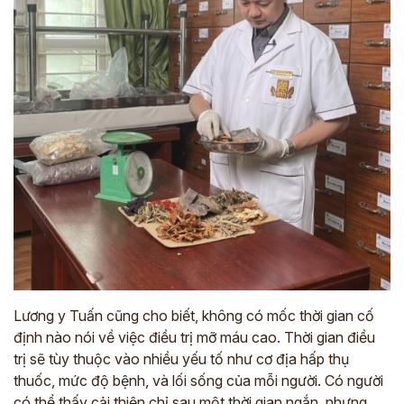
*
ĐĂNG KÝ TƯ VẤN »
ĐĂNG KÝ ĐẾN KHÁM TRỰC TIẾP
Thông tin của bạn được bảo mật và chỉ sử dụng cho mục đích tư vấn.
Lương y Tuấn cũng cho biết, không có mốc thời gian cố
định nào nói về việc điều trị mỡ máu cao.
Thời gian điều
trị sẽ tùy thuộc vào nhiều yếu tố như cơ địa hấp thụ
thuốc, mức độ bệnh, và lối sống của mỗi người. Có người
có thể thấy cải thiện chỉ sau một thời gian ngắn, nhưng