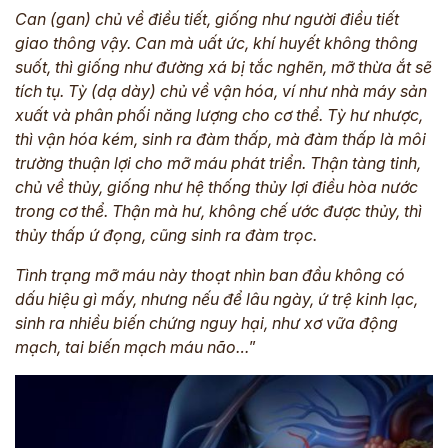
Can (gan) chủ về điều tiết, giống như người điều tiết
giao thông vậy. Can mà uất ức, khí huyết không thông
suốt, thì giống như đường xá bị tắc nghẽn, mỡ thừa ắt sẽ
tích tụ. Tỳ (dạ dày) chủ về vận hóa, ví như nhà máy sản
xuất và phân phối năng lượng cho cơ thể. Tỳ hư nhược,
thì vận hóa kém, sinh ra đàm thấp, mà đàm thấp là môi
trường thuận lợi cho mỡ máu phát triển. Thận tàng tinh,
chủ về thủy, giống như hệ thống thủy lợi điều hòa nước
trong cơ thể. Thận mà hư, không chế ước được thủy, thì
thủy thấp ứ đọng, cũng sinh ra đàm trọc.
Tình trạng mỡ máu này thoạt nhìn ban đầu không có
dấu hiệu gì mấy, nhưng nếu để lâu ngày, ứ trệ kinh lạc,
sinh ra nhiều biến chứng nguy hại, như xơ vữa động
mạch, tai biến mạch máu não…
”