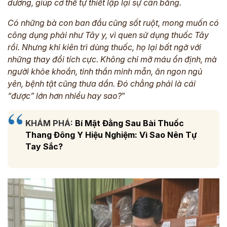
dương, giúp cơ thể tự thiết lập lại sự cân bằng.
Có những
bà con
ban đầu cũng sốt ruột, mong muốn có
công dụng phải như Tây y, vì quen sử dụng thuốc Tây
rồi. Nhưng khi kiên trì dùng thuốc, họ lại bất ngờ với
những thay đổi tích cực. Không chỉ mỡ máu ổn định, mà
người khỏe khoắn, tinh thần minh mẫn, ăn ngon ngủ
yên, bệnh tật cũng thưa dần. Đó chẳng phải là cái
“được” lớn hơn nhiều hay sao?
”
KHÁM PHÁ:
Bí Mật Đằng Sau Bài Thuốc
Thang Đông Y Hiệu Nghiệm: Vì Sao Nên Tự
Tay Sắc?
ĐĂNG KÝ TƯ VẤN
THĂM KHÁM
CÙNG CHUYÊN GIA Y HỌC CỔ TRUYỀN
*
*