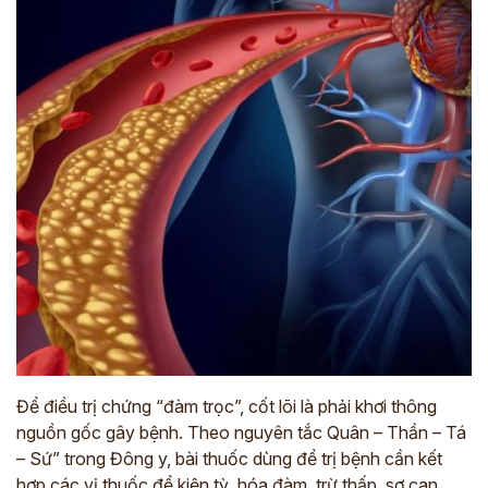
Để điều trị chứng “đàm trọc”, cốt lõi là phải khơi thông
nguồn gốc gây bệnh. Theo nguyên tắc Quân – Thần – Tá
– Sứ” trong Đông y, bài thuốc dùng để trị bệnh cần kết
hợp các vị thuốc để kiện tỳ, hóa đàm, trừ thấp, sơ can,