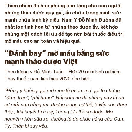
Thiên nhiên đã hào phóng ban tặng cho con người
những thảo dược quý giá, ẩn chứa trong mình sức
mạnh chữa lành kỳ diệu. Nam Y Đỗ Minh Đường đã
chắt lọc tinh hoa từ những thảo dược ấy, kết hợp
chúng một cách tối ưu để tạo nên bài thuốc
điều trị
mỡ máu cao
an toàn và hiệu quả.
“Đánh bay” mỡ máu bằng sức
mạnh thảo dược Việt
Theo lương y Đỗ Minh Tuấn – Hơn 20 năm kinh nghiệm,
Thầy thuốc nam tiêu biểu 2020 cho biết:
“
Đông y không gọi mỡ máu là bệnh, mà gọi là chứng
“đàm trọc”, “phì bạng”. Nói nôm na thì chứng này là do
sự mất cân bằng âm dương trong cơ thể, khiến cho đàm
thấp, khí huyết bị ứ trệ, không lưu thông được. Mà
nguyên nhân sâu xa, thường là do chức năng của Can,
Tỳ, Thận bị suy yếu.