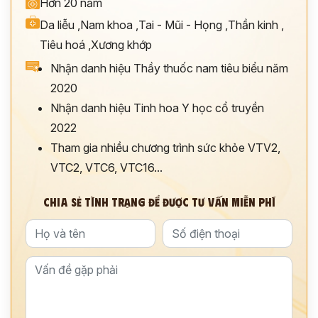
Hơn 20 năm
Da liễu
,
Nam khoa
,
Tai - Mũi - Họng
,
Thần kinh
,
Tiêu hoá
,
Xương khớp
Nhận danh hiệu Thầy thuốc nam tiêu biểu năm
2020
Nhận danh hiệu Tinh hoa Y học cổ truyền
2022
Tham gia nhiều chương trình sức khỏe VTV2,
VTC2, VTC6, VTC16...
CHIA SẺ TÌNH TRẠNG ĐỂ ĐƯỢC TƯ VẤN MIỄN PHÍ