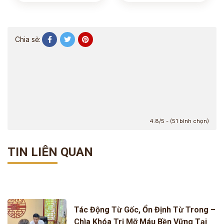
Chia sẻ:
4.8/5 - (51 bình chọn)
TIN LIÊN QUAN
Tác Động Từ Gốc, Ổn Định Từ Trong –
Chìa Khóa Trị Mỡ Máu Bền Vững Tại