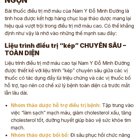
NGỌN
Bài thuốc điều trị mỡ máu của Nam Y Đỗ Minh Đường là
tinh hoa được kết hợp hàng chục loại thảo dược mang lại
hiệu quả vượt trội trong điều trị mỡ máu cao. Có thể khẳng
định như vậy là nhờ vào những thế mạnh sau đây:
Liệu trình điều trị “kép” CHUYÊN SÂU –
TOÀN DIỆN
Liệu trình điều trị mỡ máu cao tại Nam Y Đỗ Minh Đường
được thiết kế với liệu trình “kép” chuyên sâu giữa
các vị
thuốc có tác dụng đẩy lùi triệu chứng và các vị thuốc bổ
hỗ trợ
, tạo nên cơ chế xử lý bệnh toàn diện cả trước mắt
lẫn lâu dài.
Nhóm thảo dược hỗ trợ điều trị bệnh
:
Tập trung vào
việc “làm sạch” mạch máu, giảm cholesterol xấu, tăng
cholesterol tốt, dưỡng huyết giúp bảo vệ sức khỏe tim
mạch.
Nhóm thảo dược bồi bổ
:
Đi sâu phục hồi chức năng