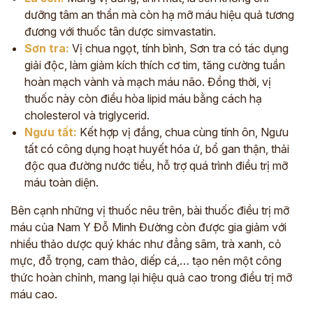
dưỡng tâm an thần mà còn hạ mỡ máu hiệu quả tương
đương với thuốc tân dược simvastatin.
Sơn tra:
Vị chua ngọt, tính bình, Sơn tra có tác dụng
giải độc, làm giảm kích thích cơ tim, tăng cường tuần
hoàn mạch vành và mạch máu não. Đồng thời, vị
thuốc này còn điều hòa lipid máu bằng cách hạ
cholesterol và triglycerid.
Ngưu tất:
Kết hợp vị đắng, chua cùng tính ôn, Ngưu
tất có công dụng hoạt huyết hóa ứ, bổ gan thận, thải
độc qua đường nước tiểu, hỗ trợ quá trình điều trị mỡ
máu toàn diện.
Bên cạnh những vị thuốc nêu trên,
bài thuốc điều trị mỡ
máu của Nam Y Đỗ Minh Đường
còn được gia giảm với
nhiều thảo dược quý khác như đẳng sâm, trà xanh, cỏ
mực, đỗ trọng, cam thảo, diếp cá,…
tạo nên một công
thức hoàn chỉnh, mang lại hiệu quả cao trong điều trị mỡ
máu cao.