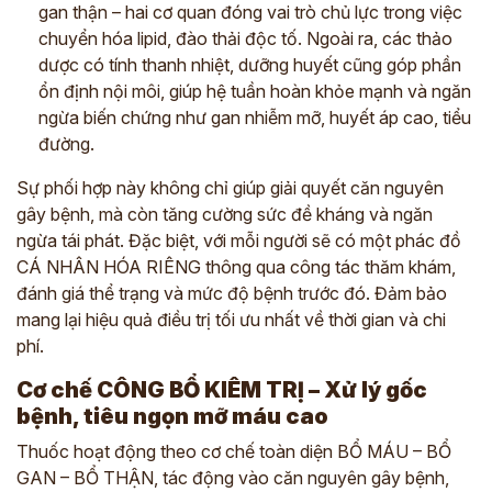
gan thận – hai cơ quan đóng vai trò chủ lực trong việc
chuyển hóa lipid, đào thải độc tố. Ngoài ra, các thảo
dược có tính thanh nhiệt, dưỡng huyết cũng góp phần
ổn định nội môi, giúp hệ tuần hoàn khỏe mạnh và ngăn
ngừa biến chứng như gan nhiễm mỡ, huyết áp cao, tiểu
đường.
Sự phối hợp này không chỉ giúp giải quyết căn nguyên
gây bệnh, mà còn tăng cường sức đề kháng và ngăn
ngừa tái phát. Đặc biệt, với mỗi người sẽ có một phác đồ
CÁ NHÂN HÓA RIÊNG thông qua công tác thăm khám,
đánh giá thể trạng và mức độ bệnh trước đó. Đảm bảo
mang lại hiệu quả điều trị tối ưu nhất về thời gian và chi
phí.
Cơ chế CÔNG BỔ KIÊM TRỊ – Xử lý gốc
bệnh,
tiêu ngọn mỡ máu cao
Thuốc hoạt động theo cơ chế toàn diện BỔ MÁU – BỔ
GAN – BỔ THẬN, tác động vào căn nguyên gây bệnh,