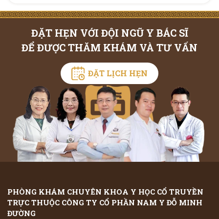
ĐẶT HẸN VỚI ĐỘI NGŨ Y BÁC SĨ
ĐỂ ĐƯỢC THĂM KHÁM VÀ TƯ VẤN
ĐẶT LỊCH HẸN
PHÒNG KHÁM CHUYÊN KHOA Y HỌC CỔ TRUYỀN
TRỰC THUỘC CÔNG TY CỔ PHẦN NAM Y ĐỖ MINH
ĐƯỜNG