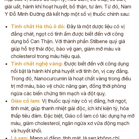
giải uất, hành khí hoạt huyết, bổ thận, tư âm. Từ đó, Nam
Y Đỗ Minh Đường đã kết hợp một số vị thuốc chính sau:
Tinh chất Hà thủ ô đỏ:
Đây là một dược liệu có vị
đắng chát, ngọt có tính ấm được biết đến với công
dụng bổ Can Thận. Với thành phần Stilbene quý giá
giúp hỗ trợ thải độc, bảo vệ gan, giảm mỡ máu và
cholesterol trong máu hiệu quả.
Tinh chất nghệ vàng:
Được biết đến với công dụng
nổi bật là hành khí phá huyết với tính ôn, vị cay đắng.
Trong đó, Nanocurcumin là hoạt chất vàng trong điều
trị mỡ máu, bảo vệ chức năng gan, đồng thời phòng
ngừa các biến chứng tim mạch và đột quỵ.
Giảo cổ lam:
Vị thuốc quý này có vị đắng, hơi ngọt,
tính mát, giúp thanh nhiệt giải độc, ích khí kiện tỳ, hóa
thấp tiêu đàm. Đặc biệt, Giảo cổ lam có tác dụng hạ mỡ
máu, giảm cholesterol, ngăn ngừa xơ vữa động mạch
và huyết khối.
Lá sen:
Mang vị đắng, tính mát, lá sen không chỉ