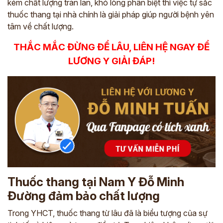
kém chất lượng tràn lan, khó lòng phân biệt thì việc tự sắc
thuốc thang tại nhà chính là giải pháp giúp người bệnh yên
*
tâm về chất lượng.
THẮC MẮC ĐỪNG ĐỂ LÂU, LIÊN HỆ NGAY ĐỂ
ĐĂNG KÝ TƯ VẤN »
LƯƠNG Y GIẢI ĐÁP!
ĐĂNG KÝ ĐẾN KHÁM TRỰC TIẾP
Thông tin của bạn được bảo mật và chỉ sử dụng cho mục đích tư vấn.
Thuốc thang tại Nam Y Đỗ Minh
Đường đảm bảo chất lượng
Trong YHCT, thuốc thang từ lâu đã là biểu tượng của sự