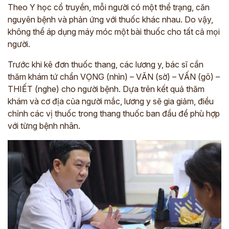
Theo Y học cổ truyền, mỗi người có một thể trạng, căn
nguyên bệnh và phản ứng với thuốc khác nhau. Do vậy,
không thể áp dụng máy móc một bài thuốc cho tất cả mọi
người.
Trước khi kê đơn thuốc thang, các lương y, bác sĩ cần
thăm khám tứ chẩn VỌNG (nhìn) – VĂN (sờ) – VẤN (gõ) –
THIẾT (nghe) cho người bệnh. Dựa trên kết quả thăm
khám và cơ địa của người mắc, lương y sẽ gia giảm, điều
chỉnh các vị thuốc trong thang thuốc ban đầu để phù hợp
với từng bệnh nhân.