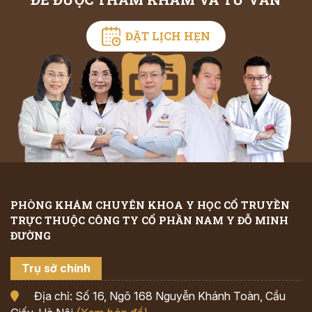
ĐẶT LỊCH HẸN
PHÒNG KHÁM CHUYÊN KHOA Y HỌC CỔ TRUYỀN
TRỰC THUỘC CÔNG TY CỔ PHẦN NAM Y ĐỖ MINH
ĐƯỜNG
Trụ sở chính
Địa chỉ: Số 16, Ngõ 168 Nguyễn Khánh Toàn, Cầu