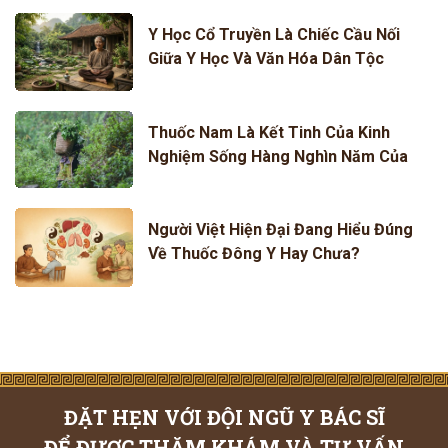
Y Học Cổ Truyền Là Chiếc Cầu Nối
Giữa Y Học Và Văn Hóa Dân Tộc
Thuốc Nam Là Kết Tinh Của Kinh
Nghiệm Sống Hàng Nghìn Năm Của
Người Việt
Người Việt Hiện Đại Đang Hiểu Đúng
Về Thuốc Đông Y Hay Chưa?
ĐẶT HẸN VỚI ĐỘI NGŨ Y BÁC SĨ
ĐỂ ĐƯỢC THĂM KHÁM VÀ TƯ VẤN