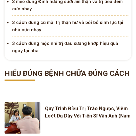
3 mẹo dùng Đinh hương sưởi ấm thận và trị tiểu đêm
cực nhạy
3 cách dùng củ mài trị thận hư và bồi bổ sinh lực tại
nhà cực nhạy
3 cách dùng mộc nhĩ trị đau xương khớp hiệu quả
ngay tại nhà
HIỂU ĐÚNG BỆNH CHỮA ĐÚNG CÁCH
Quy Trình Điều Trị Trào Ngược, Viêm
Loét Dạ Dày Với Tiến Sĩ Vân Anh (Nam
Y Đỗ Minh Đường)