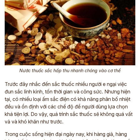
Nước thuốc sắc hấp thu nhanh chóng vào cơ thể
Trước đây nhắc đến sắc thuốc nhiều người e ngại việc
đun sắc lỉnh kỉnh, tốn thời gian và công sức. Nhưng hiện
ĐĂNG KÝ TƯ VẤN
tại, có nhiều loại ấm sắc điện có khả năng phân bố nhiệt
THĂM KHÁM
đều và ổn định với các chế độ để người dùng lựa chọn
CÙNG CHUYÊN GIA Y HỌC CỔ TRUYỀN
khá tiện lợi. Do vậy, quá trình sắc thuốc sẽ không quá vất
vả và khó khăn như trước.
*
Trong cuộc sống hiện đại ngày nay, khi hàng giả, hàng
*