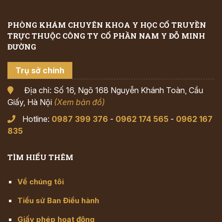
PHÒNG KHÁM CHUYÊN KHOA Y HỌC CỔ TRUYỀN
TRỰC THUỘC CÔNG TY CỔ PHẦN NAM Y ĐỖ MINH
ĐƯỜNG
Trụ sở chính
Địa chỉ: Số 16, Ngõ 168 Nguyễn Khánh Toàn, Cầu
Giấy, Hà Nội
(Xem bản đồ)
Hotline:
0987 399 376
-
0962 174 565
-
0962 167
835
TÌM HIỂU THÊM
Về chúng tôi
Tiểu sử Ban Điều hành
Giấy phép hoạt động