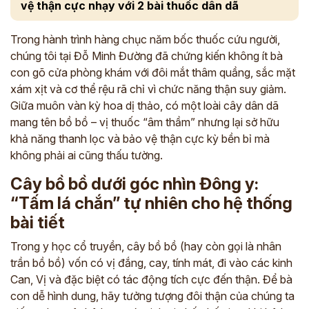
vệ thận cực nhạy với 2 bài thuốc dân dã
Trong hành trình hàng chục năm bốc thuốc cứu người,
chúng tôi tại Đỗ Minh Đường đã chứng kiến không ít bà
con gõ cửa phòng khám với đôi mắt thâm quầng, sắc mặt
xám xịt và cơ thể rệu rã chỉ vì chức năng thận suy giảm.
Giữa muôn vàn kỳ hoa dị thảo, có một loài cây dân dã
mang tên bồ bồ – vị thuốc “âm thầm” nhưng lại sở hữu
khả năng thanh lọc và bảo vệ thận cực kỳ bền bỉ mà
không phải ai cũng thấu tường.
Cây bồ bồ dưới góc nhìn Đông y:
“Tấm lá chắn” tự nhiên cho hệ thống
bài tiết
Trong y học cổ truyền, cây bồ bồ (hay còn gọi là nhân
trần bồ bồ) vốn có vị đắng, cay, tính mát, đi vào các kinh
Can, Vị và đặc biệt có tác động tích cực đến thận. Để bà
con dễ hình dung, hãy tưởng tượng đôi thận của chúng ta