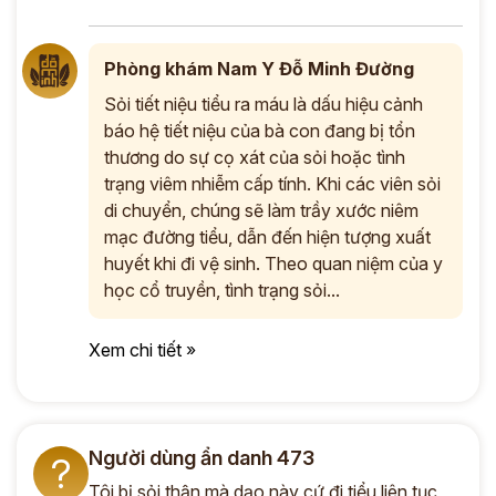
Phòng khám Nam Y Đỗ Minh Đường
Sỏi tiết niệu tiểu ra máu là dấu hiệu cảnh
báo hệ tiết niệu của bà con đang bị tổn
thương do sự cọ xát của sỏi hoặc tình
trạng viêm nhiễm cấp tính. Khi các viên sỏi
di chuyển, chúng sẽ làm trầy xước niêm
mạc đường tiểu, dẫn đến hiện tượng xuất
huyết khi đi vệ sinh. Theo quan niệm của y
học cổ truyền, tình trạng sỏi...
Xem chi tiết »
Người dùng ẩn danh 473
?
Tôi bị sỏi thận mà dạo này cứ đi tiểu liên tục,