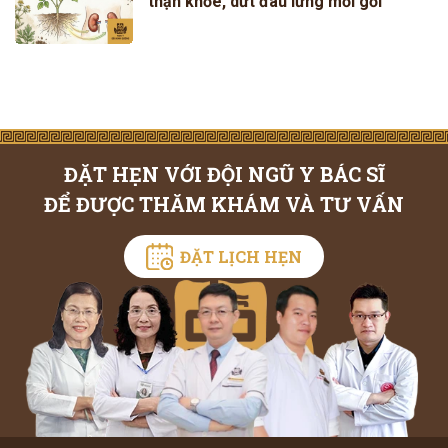
thận khỏe, dứt đau lưng mỏi gối
ĐẶT HẸN VỚI ĐỘI NGŨ Y BÁC SĨ
ĐỂ ĐƯỢC THĂM KHÁM VÀ TƯ VẤN
ĐẶT LỊCH HẸN