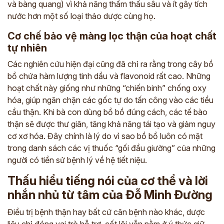
và bàng quang) vì khả năng thẩm thấu sâu và ít gây tích
nước hơn một số loại thảo dược cùng họ.
Cơ chế bảo vệ màng lọc thận của hoạt chất
tự nhiên
Các nghiên cứu hiện đại cũng đã chỉ ra rằng trong cây bồ
bồ chứa hàm lượng tinh dầu và flavonoid rất cao. Những
hoạt chất này giống như những “chiến binh” chống oxy
hóa, giúp ngăn chặn các gốc tự do tấn công vào các tiểu
cầu thận. Khi bà con dùng bồ bồ đúng cách, các tế bào
thận sẽ được thư giãn, tăng khả năng tái tạo và giảm nguy
cơ xơ hóa. Đây chính là lý do vì sao bồ bồ luôn có mặt
trong danh sách các vị thuốc “gối đầu giường” của những
người có tiền sử bệnh lý về hệ tiết niệu.
Thấu hiểu tiếng nói của cơ thể và lời
nhắn nhủ từ tâm của Đỗ Minh Đường
Điều trị bệnh thận hay bất cứ căn bệnh nào khác, dược