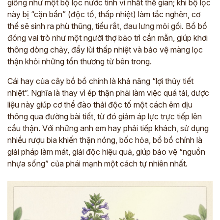
giống như một bộ lọc nước tinh vi nhất thế gian; khi bộ lọc
này bị “cặn bẩn” (độc tố, thấp nhiệt) làm tắc nghẽn, cơ
thể sẽ sinh ra phù thũng, tiểu rắt, đau lưng mỏi gối. Bồ bồ
đóng vai trò như một người thợ bảo trì cần mẫn, giúp khơi
thông dòng chảy, đẩy lùi thấp nhiệt và bảo vệ màng lọc
thận khỏi những tổn thương từ bên trong.
Cái hay của cây bồ bồ chính là khả năng “lợi thủy tiết
nhiệt”. Nghĩa là thay vì ép thận phải làm việc quá tải, dược
liệu này giúp cơ thể đào thải độc tố một cách êm dịu
thông qua đường bài tiết, từ đó giảm áp lực trực tiếp lên
cầu thận. Với những anh em hay phải tiếp khách, sử dụng
nhiều rượu bia khiến thận nóng, bốc hỏa, bồ bồ chính là
giải pháp làm mát, giải độc hiệu quả, giúp bảo vệ “nguồn
nhựa sống” của phái mạnh một cách tự nhiên nhất.