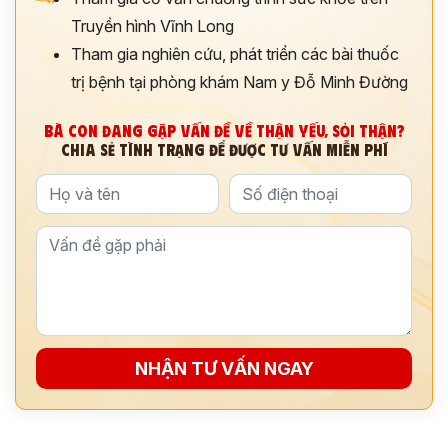
Truyền hình Vĩnh Long
Tham gia nghiên cứu, phát triển các bài thuốc
trị bệnh tại phòng khám Nam y Đỗ Minh Đường
BÀ CON ĐANG GẶP VẤN ĐỀ VỀ THẬN YẾU, SỎI THẬN?
CHIA SẺ TÌNH TRẠNG ĐỂ ĐƯỢC TƯ VẤN MIỄN PHÍ
ĐĂNG KÝ TƯ VẤN
THĂM KHÁM
CÙNG CHUYÊN GIA Y HỌC CỔ TRUYỀN
NHẬN TƯ VẤN NGAY
*
*