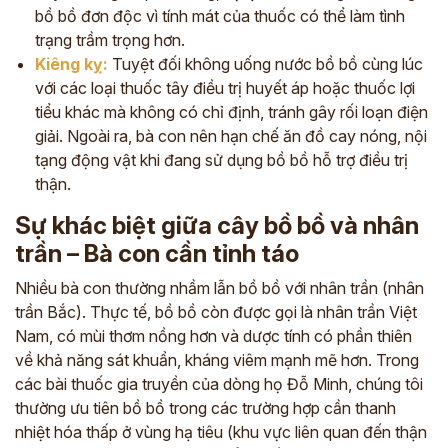
bồ bồ đơn độc vì tính mát của thuốc có thể làm tình
trạng trầm trọng hơn.
Kiêng kỵ:
Tuyệt đối không uống nước bồ bồ cùng lúc
với các loại thuốc tây điều trị huyết áp hoặc thuốc lợi
tiểu khác mà không có chỉ định, tránh gây rối loạn điện
giải. Ngoài ra, bà con nên hạn chế ăn đồ cay nóng, nội
tạng động vật khi đang sử dụng bồ bồ hỗ trợ điều trị
thận.
Sự khác biệt giữa cây bồ bồ và nhân
trần – Bà con cần tỉnh táo
Nhiều bà con thường nhầm lẫn bồ bồ với nhân trần (nhân
trần Bắc). Thực tế, bồ bồ còn được gọi là nhân trần Việt
Nam, có mùi thơm nồng hơn và dược tính có phần thiên
về khả năng sát khuẩn, kháng viêm mạnh mẽ hơn. Trong
các bài thuốc gia truyền của dòng họ Đỗ Minh, chúng tôi
thường ưu tiên bồ bồ trong các trường hợp cần thanh
nhiệt hóa thấp ở vùng hạ tiêu (khu vực liên quan đến thận