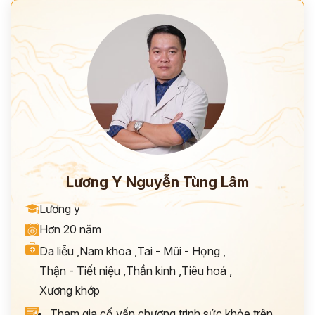
Lương Y Nguyễn Tùng Lâm
Lương y
Hơn 20 năm
Da liễu
,
Nam khoa
,
Tai - Mũi - Họng
,
Thận - Tiết niệu
,
Thần kinh
,
Tiêu hoá
,
Xương khớp
Tham gia cố vấn chương trình sức khỏe trên