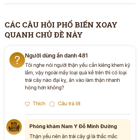
*
CÁC CÂU HỎI PHỔ BIẾN XOAY
ĐĂNG KÝ TƯ VẤN »
QUANH CHỦ ĐỀ NÀY
ĐĂNG KÝ ĐẾN KHÁM TRỰC TIẾP
Người dùng ẩn danh 481
?
Thông tin của bạn được bảo mật và chỉ sử dụng cho mục đích tư vấn.
Tôi nghe nói người thận yếu cần kiêng khem kỹ
lắm, vậy ngoài mấy loại quả kể trên thì có loại
trái cây nào đại kỵ, ăn vào làm thận nhanh
hỏng hơn không?
Thích
Câu trả lời
Phòng khám Nam Y Đỗ Minh Đường
Thận yếu nên ăn trái cây gì là thắc mắc