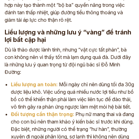
hợp này tạo thành một “bộ ba” quyền năng trong việc
đánh tan thấp nhiệt, giúp đường tiểu thông thoáng và
giảm tải áp lực cho thận rõ rệt.
Liều lượng và những lưu ý “vàng” để tránh
lợi bất cập hại
Dù là thảo dược lành tính, nhưng “vật cực tất phản”, bà
con không nên vì thấy tốt mà lạm dụng quá đà. Dưới đây
là những lưu ý quan trọng từ đội ngũ bác sĩ Đỗ Minh
Đường:
Liều lượng an toàn:
Mỗi ngày chỉ nên dùng tối đa 30g
dược liệu khô. Việc uống quá nhiều nước lợi tiểu như bồ
bồ có thể khiến thận phải làm việc liên tục để đào thải,
vô tình gây ra phản ứng ngược làm mệt mỏi hệ bài tiết.
Đối tượng cần thận trọng:
Phụ nữ mang thai và đang
cho con bú nên tham khảo ý kiến bác sĩ trước khi dùng.
Đặc biệt, những người có thể trạng “hư hàn”, thường
xuyên đi ngoài phân lỏng, sợ lạnh thì không nên dùng