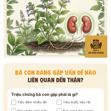
BÀ CON ĐANG GẶP VẤN ĐỀ NÀO
LIÊN QUAN ĐẾN THẬN?
Triệu chứng bà con gặp phải là gì?
Tiểu đêm nhiều lần
Tiểu buốt, tiểu rắt
Phù chân, phù mặt
Đau lưng âm ỉ vùng