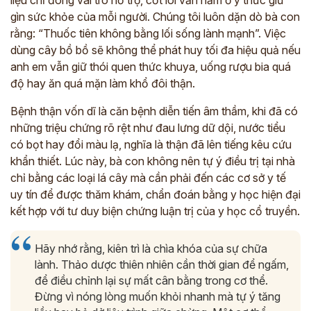
liệu chỉ đóng vai trò hỗ trợ, cốt lõi vẫn nằm ở ý thức giữ
gìn sức khỏe của mỗi người. Chúng tôi luôn dặn dò bà con
rằng: “Thuốc tiên không bằng lối sống lành mạnh”. Việc
dùng cây bồ bồ sẽ không thể phát huy tối đa hiệu quả nếu
anh em vẫn giữ thói quen thức khuya, uống rượu bia quá
độ hay ăn quá mặn làm khổ đôi thận.
Bệnh thận vốn dĩ là căn bệnh diễn tiến âm thầm, khi đã có
những triệu chứng rõ rệt như đau lưng dữ dội, nước tiểu
có bọt hay đổi màu lạ, nghĩa là thận đã lên tiếng kêu cứu
khẩn thiết. Lúc này, bà con không nên tự ý điều trị tại nhà
chỉ bằng các loại lá cây mà cần phải đến các cơ sở y tế
uy tín để được thăm khám, chẩn đoán bằng y học hiện đại
kết hợp với tư duy biện chứng luận trị của y học cổ truyền.
Hãy nhớ rằng, kiên trì là chìa khóa của sự chữa
lành. Thảo dược thiên nhiên cần thời gian để ngấm,
để điều chỉnh lại sự mất cân bằng trong cơ thể.
Đừng vì nóng lòng muốn khỏi nhanh mà tự ý tăng