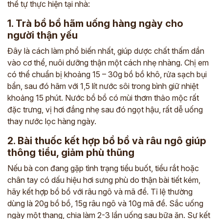
thể tự thực hiện tại nhà:
1. Trà bồ bồ hãm uống hàng ngày cho
người thận yếu
Đây là cách làm phổ biến nhất, giúp dược chất thấm dần
vào cơ thể, nuôi dưỡng thận một cách nhẹ nhàng. Chị em
có thể chuẩn bị khoảng 15 – 30g bồ bồ khô, rửa sạch bụi
bẩn, sau đó hãm với 1,5 lít nước sôi trong bình giữ nhiệt
khoảng 15 phút. Nước bồ bồ có mùi thơm thảo mộc rất
đặc trưng, vị hơi đắng nhẹ sau đó ngọt hậu, rất dễ uống
thay nước lọc hàng ngày.
2. Bài thuốc kết hợp bồ bồ và râu ngô giúp
thông tiểu, giảm phù thũng
Nếu bà con đang gặp tình trạng tiểu buốt, tiểu rắt hoặc
chân tay có dấu hiệu hơi sưng phù do thận bài tiết kém,
hãy kết hợp bồ bồ với râu ngô và mã đề. Tỉ lệ thường
dùng là 20g bồ bồ, 15g râu ngô và 10g mã đề. Sắc uống
ngày một thang, chia làm 2-3 lần uống sau bữa ăn. Sự kết