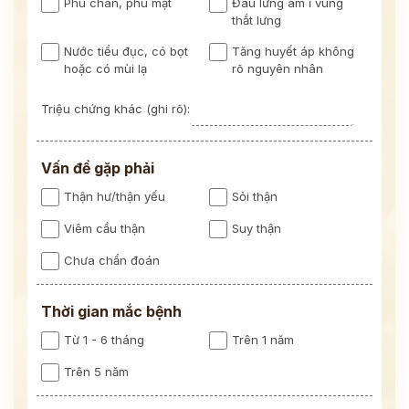
Phù chân, phù mặt
Đau lưng âm ỉ vùng
thắt lưng
Nước tiểu đục, có bọt
Tăng huyết áp không
hoặc có mùi lạ
rõ nguyên nhân
Triệu chứng khác (ghi rõ):
Vấn đề gặp phải
Thận hư/thận yếu
Sỏi thận
Viêm cầu thận
Suy thận
Chưa chẩn đoán
Thời gian mắc bệnh
Từ 1 - 6 tháng
Trên 1 năm
Trên 5 năm