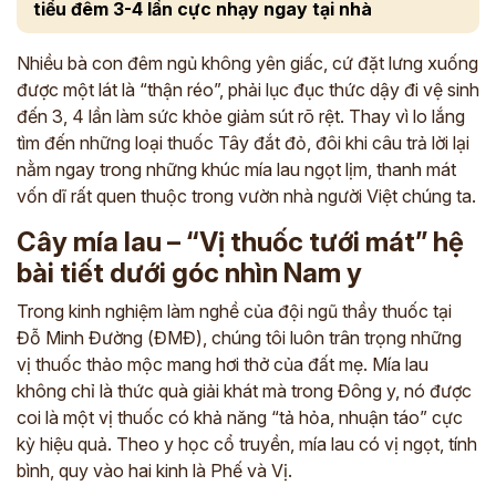
tiểu đêm 3-4 lần cực nhạy ngay tại nhà
Nhiều bà con đêm ngủ không yên giấc, cứ đặt lưng xuống
được một lát là “thận réo”, phải lục đục thức dậy đi vệ sinh
đến 3, 4 lần làm sức khỏe giảm sút rõ rệt. Thay vì lo lắng
tìm đến những loại thuốc Tây đắt đỏ, đôi khi câu trả lời lại
nằm ngay trong những khúc mía lau ngọt lịm, thanh mát
vốn dĩ rất quen thuộc trong vườn nhà người Việt chúng ta.
Cây mía lau – “Vị thuốc tưới mát” hệ
bài tiết dưới góc nhìn Nam y
Trong kinh nghiệm làm nghề của đội ngũ thầy thuốc tại
Đỗ Minh Đường (ĐMĐ), chúng tôi luôn trân trọng những
vị thuốc thảo mộc mang hơi thở của đất mẹ. Mía lau
không chỉ là thức quà giải khát mà trong Đông y, nó được
coi là một vị thuốc có khả năng “tả hỏa, nhuận táo” cực
kỳ hiệu quả. Theo y học cổ truyền, mía lau có vị ngọt, tính
bình, quy vào hai kinh là Phế và Vị.