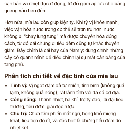
cặn bẩn và nhiệt độc ứ đọng, từ đó giảm áp lực cho bàng
quang vào ban đêm.
Hơn nữa, mía lau còn giúp kiện tỳ. Khi tỳ vị khỏe mạnh,
việc vận hóa nước trong cơ thể sẽ trơn tru hơn, nước
không bị “chạy lung tung” mà được chuyển hóa đúng
cách, từ đó cái chứng đi tiểu đêm cũng tự khắc thuyên
giảm. Đây chính là cái hay của Nam y: dùng chính những
cây cỏ quanh mình để điều chỉnh lại sự mất cân bằng của
tạng phủ.
Phân tích chi tiết về đặc tính của mía lau
Tính vị:
Vị ngọt đậm đà tự nhiên, tính bình (không quá
lạnh, không quá nóng), rất lành tính với đa số cơ địa.
Công năng:
Thanh nhiệt, hạ khí, trợ tỳ đạo, lợi đại tiểu
trường, tiêu đờm, giải độc rượu.
Chủ trị:
Chữa tâm phiền mất ngủ, họng khô miệng
khát, tiểu tiện đỏ rít, và đặc biệt là chứng tiểu đêm do
nhiệt kết.