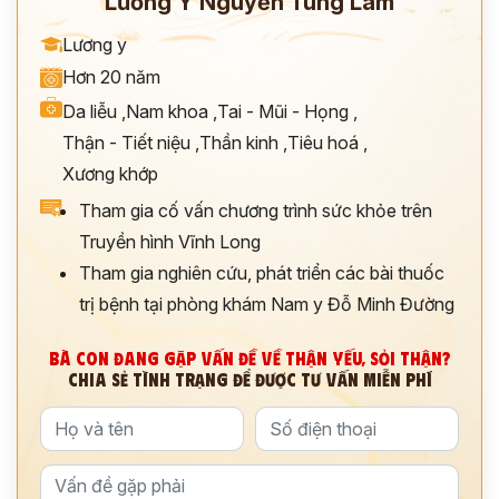
Lương Y Nguyễn Tùng Lâm
Lương y
Hơn 20 năm
Da liễu
,
Nam khoa
,
Tai - Mũi - Họng
,
Thận - Tiết niệu
,
Thần kinh
,
Tiêu hoá
,
Xương khớp
Tham gia cố vấn chương trình sức khỏe trên
Truyền hình Vĩnh Long
Tham gia nghiên cứu, phát triển các bài thuốc
trị bệnh tại phòng khám Nam y Đỗ Minh Đường
BÀ CON ĐANG GẶP VẤN ĐỀ VỀ THẬN YẾU, SỎI THẬN?
CHIA SẺ TÌNH TRẠNG ĐỂ ĐƯỢC TƯ VẤN MIỄN PHÍ