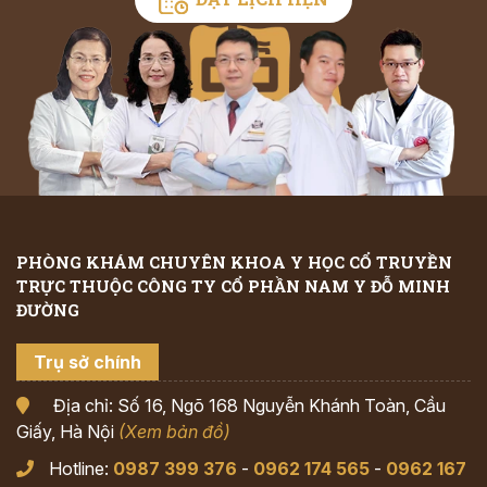
PHÒNG KHÁM CHUYÊN KHOA Y HỌC CỔ TRUYỀN
TRỰC THUỘC CÔNG TY CỔ PHẦN NAM Y ĐỖ MINH
ĐƯỜNG
Trụ sở chính
Địa chỉ: Số 16, Ngõ 168 Nguyễn Khánh Toàn, Cầu
Giấy, Hà Nội
(Xem bản đồ)
Hotline:
0987 399 376
-
0962 174 565
-
0962 167