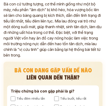
Bà con cứ tưởng tượng, cơ thể mình giống như một bộ
máy, nếu phần “âm dịch” bị khô héo, hỏa vượng bốc lên
sẽ làm cho bàng quang bị kích thích, dẫn đến tình trạng đi
tiểu lắt nhắt, tiểu đêm liên tục. Mía lau đóng vai trò như
một dòng suối mát, giúp thanh nhiệt, sinh tân dịch, làm dịu
đi những uất hỏa trong cơ thể. Đặc biệt, với thể trạng
người Việt vốn hay ăn đồ cay nóng hoặc làm việc trong
môi trường nóng nực dẫn đến hao tổn tân dịch, mía lau
chính là “vị cứu tinh” giúp cân bằng lại hệ thống bài tiết từ
bên trong.
BÀ CON ĐANG GẶP VẤN ĐỀ NÀO
LIÊN QUAN ĐẾN THẬN?
Triệu chứng bà con gặp phải là gì?
Tiểu đêm nhiều lần
Tiểu buốt, tiểu rắt