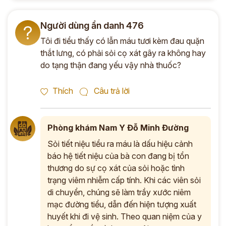
Người dùng ẩn danh 476
?
Tôi đi tiểu thấy có lẫn máu tươi kèm đau quặn
thắt lưng, có phải sỏi cọ xát gây ra không hay
do tạng thận đang yếu vậy nhà thuốc?
Thích
Câu trả lời
Phòng khám Nam Y Đỗ Minh Đường
Sỏi tiết niệu tiểu ra máu là dấu hiệu cảnh
báo hệ tiết niệu của bà con đang bị tổn
thương do sự cọ xát của sỏi hoặc tình
trạng viêm nhiễm cấp tính. Khi các viên sỏi
di chuyển, chúng sẽ làm trầy xước niêm
mạc đường tiểu, dẫn đến hiện tượng xuất
huyết khi đi vệ sinh. Theo quan niệm của y