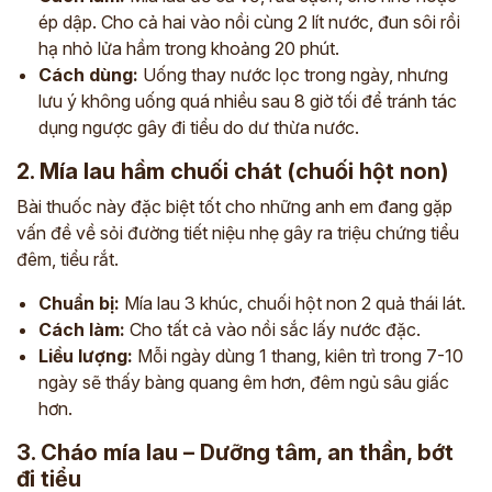
ép dập. Cho cả hai vào nồi cùng 2 lít nước, đun sôi rồi
hạ nhỏ lửa hầm trong khoảng 20 phút.
Cách dùng:
Uống thay nước lọc trong ngày, nhưng
lưu ý không uống quá nhiều sau 8 giờ tối để tránh tác
dụng ngược gây đi tiểu do dư thừa nước.
2. Mía lau hầm chuối chát (chuối hột non)
Bài thuốc này đặc biệt tốt cho những anh em đang gặp
vấn đề về sỏi đường tiết niệu nhẹ gây ra triệu chứng tiểu
đêm, tiểu rắt.
Chuẩn bị:
Mía lau 3 khúc, chuối hột non 2 quả thái lát.
Cách làm:
Cho tất cả vào nồi sắc lấy nước đặc.
Liều lượng:
Mỗi ngày dùng 1 thang, kiên trì trong 7-10
ngày sẽ thấy bàng quang êm hơn, đêm ngủ sâu giấc
hơn.
3. Cháo mía lau – Dưỡng tâm, an thần, bớt
đi tiểu