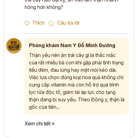
hỏng hơn không?
*
Thích
Câu trả lời
ĐĂNG KÝ TƯ VẤN »
ĐĂNG KÝ ĐẾN KHÁM TRỰC TIẾP
Phòng khám Nam Y Đỗ Minh Đường
Thận yếu nên ăn trái cây gì là thắc mắc
Thông tin của bạn được bảo mật và chỉ sử dụng cho mục đích tư vấn.
của rất nhiều bà con khi gặp phải tình trạng
tiểu đêm, đau lưng hay mệt mỏi kéo dài.
Việc lựa chọn đúng loại hoa quả không chỉ
cung cấp vitamin mà còn hỗ trợ quá trình
lọc rửa độc tố, giảm tải áp lực cho tạng
thận đang bị suy yếu. Theo Đông y, thận là
gốc của tiên...
Xem chi tiết »