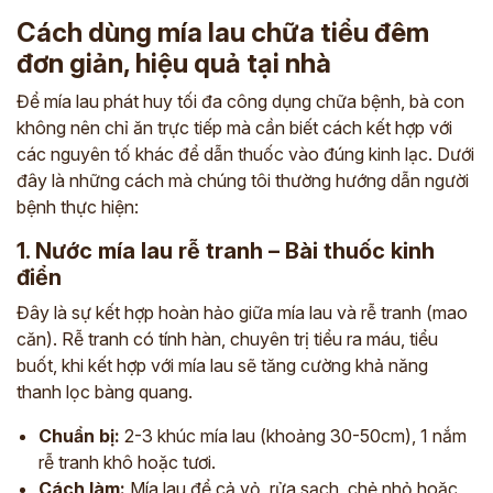
Cách dùng mía lau chữa tiểu đêm
đơn giản, hiệu quả tại nhà
Để mía lau phát huy tối đa công dụng chữa bệnh, bà con
không nên chỉ ăn trực tiếp mà cần biết cách kết hợp với
các nguyên tố khác để dẫn thuốc vào đúng kinh lạc. Dưới
đây là những cách mà chúng tôi thường hướng dẫn người
bệnh thực hiện:
1. Nước mía lau rễ tranh – Bài thuốc kinh
điển
Đây là sự kết hợp hoàn hảo giữa mía lau và rễ tranh (mao
căn). Rễ tranh có tính hàn, chuyên trị tiểu ra máu, tiểu
buốt, khi kết hợp với mía lau sẽ tăng cường khả năng
thanh lọc bàng quang.
Chuẩn bị:
2-3 khúc mía lau (khoảng 30-50cm), 1 nắm
rễ tranh khô hoặc tươi.
Cách làm:
Mía lau để cả vỏ, rửa sạch, chẻ nhỏ hoặc