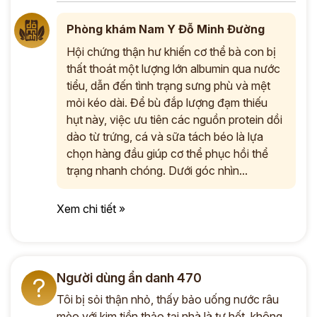
Phòng khám Nam Y Đỗ Minh Đường
Hội chứng thận hư khiến cơ thể bà con bị
thất thoát một lượng lớn albumin qua nước
tiểu, dẫn đến tình trạng sưng phù và mệt
mỏi kéo dài. Để bù đắp lượng đạm thiếu
hụt này, việc ưu tiên các nguồn protein dồi
dào từ trứng, cá và sữa tách béo là lựa
chọn hàng đầu giúp cơ thể phục hồi thể
trạng nhanh chóng. Dưới góc nhìn...
Xem chi tiết »
Người dùng ẩn danh 470
?
Tôi bị sỏi thận nhỏ, thấy bảo uống nước râu
mèo với kim tiền thảo tại nhà là tự hết, không