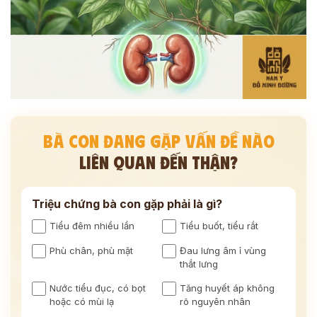
BÀ CON ĐANG GẶP VẤN ĐỀ NÀO
LIÊN QUAN ĐẾN THẬN?
Triệu chứng bà con gặp phải là gì?
Tiểu đêm nhiều lần
Tiểu buốt, tiểu rắt
Phù chân, phù mặt
Đau lưng âm ỉ vùng
thắt lưng
Nước tiểu đục, có bọt
Tăng huyết áp không
hoặc có mùi lạ
rõ nguyên nhân