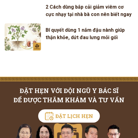
2 Cách dùng bắp cải giảm viêm cơ
cực nhạy tại nhà bà con nên biết ngay
Bí quyết dùng 1 nắm đậu nành giúp
thận khỏe, dứt đau lưng mỏi gối
ĐẶT HẸN VỚI ĐỘI NGŨ Y BÁC SĨ
ĐỂ ĐƯỢC THĂM KHÁM VÀ TƯ VẤN
ĐẶT LỊCH HẸN