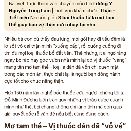
Bài viết được tham vấn chuyên môn bởi
Lương Y
Nguyễn Tùng Lâm
| Lĩnh vực khám chữa:
Thận –
Tiết niệu
Nơi công tác
3 bài thuốc từ lá mơ tam
thể giúp bảo vệ thận cực nhạy tại nhà
Nhiều bà con cứ thấy đau lưng, mỏi gối hay đi tiểu đêm là
lo sốt vó cái thận mình “xuống cấp”, rồi cuống cuồng đi
tìm đủ mọi loại thuốc bổ đắt tiền. Thế nhưng, ít ai ngờ rằng
ngay bờ rào hay góc vườn nhà mình lại có vị thuốc “vàng”
mang tên mơ tam thể – loại lá dân dã vốn chỉ quen mặt
trong các món ăn, thực chất lại là người bạn đồng hành
cực tốt cho chức năng thận.
Hơn 150 năm làm nghề bốc thuốc cứu người, chúng tôi tại
Đỗ Minh Đường luôn trân quý những vị thảo dược quanh
mình như thế, bởi chúng không chỉ lành tính mà còn giúp
giải quyết gốc rễ vấn đề nếu biết dùng đúng cách.
Mơ tam thể – Vị thuốc dân dã “vỗ về”