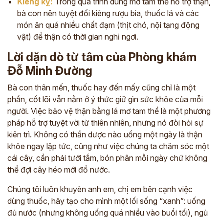
Kiêng kỵ:
Trong quá trình dùng mơ tam thể hỗ trợ thận,
bà con nên tuyệt đối kiêng rượu bia, thuốc lá và các
món ăn quá nhiều chất đạm (thịt chó, nội tạng động
vật) để thận có thời gian nghỉ ngơi.
Lời dặn dò từ tâm của Phòng khám
Đỗ Minh Đường
Bà con thân mến, thuốc hay đến mấy cũng chỉ là một
phần, cốt lõi vẫn nằm ở ý thức giữ gìn sức khỏe của mỗi
người. Việc bảo vệ thận bằng lá mơ tam thể là một phương
pháp hỗ trợ tuyệt vời từ thiên nhiên, nhưng nó đòi hỏi sự
kiên trì. Không có thần dược nào uống một ngày là thận
khỏe ngay lập tức, cũng như việc chúng ta chăm sóc một
cái cây, cần phải tưới tắm, bón phân mỗi ngày chứ không
thể đợi cây héo mới đổ nước.
Chúng tôi luôn khuyên anh em, chị em bên cạnh việc
dùng thuốc, hãy tạo cho mình một lối sống “xanh”: uống
đủ nước (nhưng không uống quá nhiều vào buổi tối), ngủ