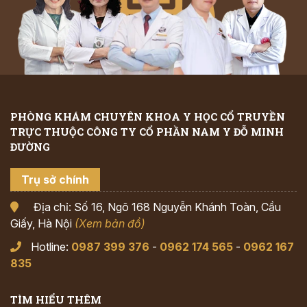
PHÒNG KHÁM CHUYÊN KHOA Y HỌC CỔ TRUYỀN
TRỰC THUỘC CÔNG TY CỔ PHẦN NAM Y ĐỖ MINH
ĐƯỜNG
Trụ sở chính
Địa chỉ: Số 16, Ngõ 168 Nguyễn Khánh Toàn, Cầu
Giấy, Hà Nội
(Xem bản đồ)
Hotline:
0987 399 376
-
0962 174 565
-
0962 167
835
TÌM HIỂU THÊM