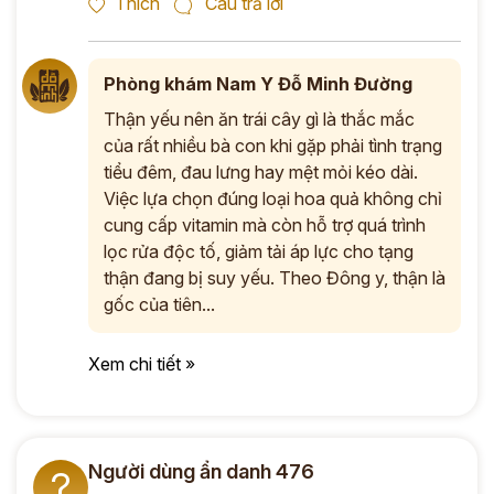
Thích
Câu trả lời
*
Phòng khám Nam Y Đỗ Minh Đường
ĐĂNG KÝ TƯ VẤN »
Thận yếu nên ăn trái cây gì là thắc mắc
của rất nhiều bà con khi gặp phải tình trạng
ĐĂNG KÝ ĐẾN KHÁM TRỰC TIẾP
tiểu đêm, đau lưng hay mệt mỏi kéo dài.
Việc lựa chọn đúng loại hoa quả không chỉ
Thông tin của bạn được bảo mật và chỉ sử dụng cho mục đích tư vấn.
cung cấp vitamin mà còn hỗ trợ quá trình
lọc rửa độc tố, giảm tải áp lực cho tạng
thận đang bị suy yếu. Theo Đông y, thận là
gốc của tiên...
Xem chi tiết »
Người dùng ẩn danh 476
?