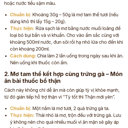
hoặc nước tiểu sậm màu.
Chuẩn bị:
Khoảng 30g – 50g lá mơ tam thể tươi (nếu
dùng khô thì lấy 15g – 20g).
Thực hiện:
Rửa sạch lá mơ bằng nước muối loãng để
loại bỏ bụi bẩn và vi khuẩn. Cho vào ấm sắc cùng với
khoảng 500ml nước, đun sôi rồi hạ nhỏ lửa cho đến khi
còn khoảng 200ml.
Cách dùng:
Chia làm 2 lần uống trong ngày sau khi ăn.
Nên uống khi thuốc còn ấm.
2. Mơ tam thể kết hợp cùng trứng gà – Món
ăn bài thuốc bổ thận
Cách này không chỉ dễ ăn mà còn giúp tỳ vị khỏe mạnh,
từ đó gián tiếp hỗ trợ thận vì “Tỳ tốt thì Thận mới yên”.
Chuẩn bị:
Một nắm lá mơ tươi, 2 quả trứng gà ta.
Thực hiện:
Thái nhỏ lá mơ, trộn đều với trứng gà. Lưu
ý không nên cho quá nhiều muối vì ăn mặn sẽ gây áp