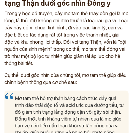
tạng Thận dưới góc nhìn Đông y
Trong y học cổ truyền, cây mơ tam thể (hay còn gọi là mơ
lông, lá thúi địt) không chỉ đơn thuần là loại rau gia vị. Loại
cây này có vị chua, tính bình, đi vào các kinh tỳ, can và
đặc biệt có tác dụng rất tốt trong việc thanh nhiệt, giải
độc và khu phong, lợi thấp. Đối với tạng Thận, vốn là “cội
nguồn của sinh mệnh” trong cơ thể, mơ tam thể đóng vai
trò như một bộ lọc tự nhiên giúp giảm tải áp lực cho hệ
thống bài tiết.
Cụ thể, dưới góc nhìn của chúng tôi, mơ tam thể giúp điều
chỉnh bệnh thông qua cơ chế sau:
Mơ tam thể hỗ trợ thận bằng cách thúc đẩy quá
trình đào thải độc tố và acid uric qua đường tiểu, từ
đó giảm tình trạng lắng đọng cặn vôi gây sỏi thận.
Đồng thời, tính kháng viêm tự nhiên của lá mơ giúp
bảo vệ các tiểu cầu thận khỏi sự tấn công của vi
khuẩn, giúp nuôi dưỡng và phục hồi chức năng