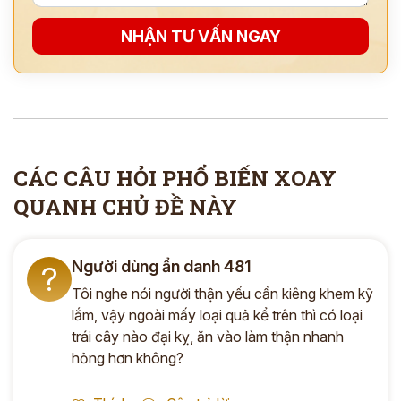
NHẬN TƯ VẤN NGAY
CÁC CÂU HỎI PHỔ BIẾN XOAY
QUANH CHỦ ĐỀ NÀY
Người dùng ẩn danh 481
?
ĐĂNG KÝ TƯ VẤN
THĂM KHÁM
Tôi nghe nói người thận yếu cần kiêng khem kỹ
lắm, vậy ngoài mấy loại quả kể trên thì có loại
CÙNG CHUYÊN GIA Y HỌC CỔ TRUYỀN
trái cây nào đại kỵ, ăn vào làm thận nhanh
*
hỏng hơn không?
*