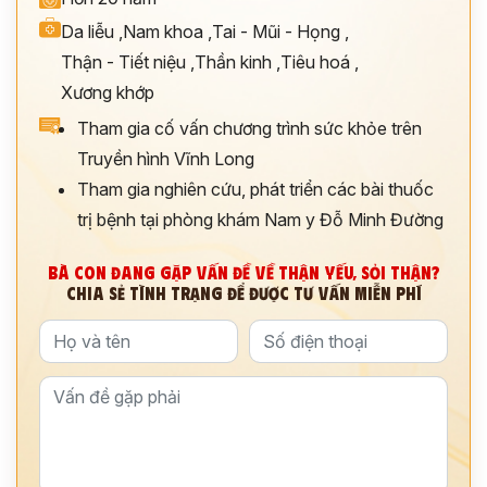
Da liễu
,
Nam khoa
,
Tai - Mũi - Họng
,
Thận - Tiết niệu
,
Thần kinh
,
Tiêu hoá
,
Xương khớp
Tham gia cố vấn chương trình sức khỏe trên
Truyền hình Vĩnh Long
Tham gia nghiên cứu, phát triển các bài thuốc
trị bệnh tại phòng khám Nam y Đỗ Minh Đường
BÀ CON ĐANG GẶP VẤN ĐỀ VỀ THẬN YẾU, SỎI THẬN?
CHIA SẺ TÌNH TRẠNG ĐỂ ĐƯỢC TƯ VẤN MIỄN PHÍ