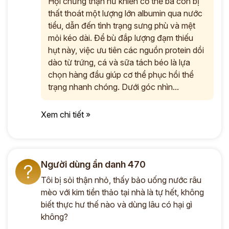
Hội chứng thận hư khiến cơ thể bà con bị
thất thoát một lượng lớn albumin qua nước
tiểu, dẫn đến tình trạng sưng phù và mệt
mỏi kéo dài. Để bù đắp lượng đạm thiếu
hụt này, việc ưu tiên các nguồn protein dồi
dào từ trứng, cá và sữa tách béo là lựa
chọn hàng đầu giúp cơ thể phục hồi thể
trạng nhanh chóng. Dưới góc nhìn...
Xem chi tiết »
Người dùng ẩn danh 470
?
Tôi bị sỏi thận nhỏ, thấy bảo uống nước râu
mèo với kim tiền thảo tại nhà là tự hết, không
biết thực hư thế nào và dùng lâu có hại gì
không?