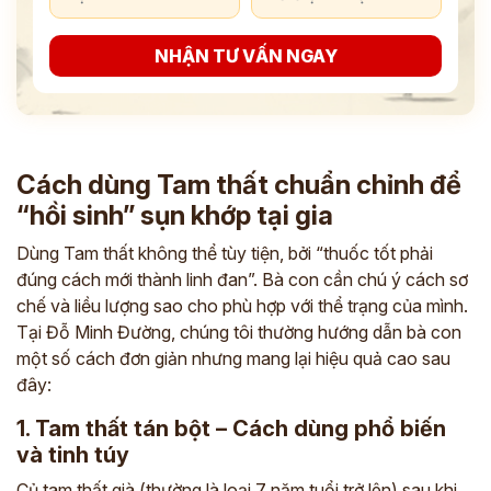
NHẬN TƯ VẤN NGAY
Cách dùng Tam thất chuẩn chỉnh để
“hồi sinh” sụn khớp tại gia
Dùng Tam thất không thể tùy tiện, bởi “thuốc tốt phải
đúng cách mới thành linh đan”. Bà con cần chú ý cách sơ
chế và liều lượng sao cho phù hợp với thể trạng của mình.
Tại Đỗ Minh Đường, chúng tôi thường hướng dẫn bà con
một số cách đơn giản nhưng mang lại hiệu quả cao sau
đây:
1. Tam thất tán bột – Cách dùng phổ biến
và tinh túy
Củ tam thất già (thường là loại 7 năm tuổi trở lên) sau khi