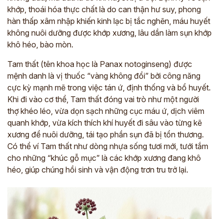
khớp, thoái hóa thực chất là do can thận hư suy, phong
hàn thấp xâm nhập khiến kinh lạc bị tắc nghẽn, máu huyết
không nuôi dưỡng được khớp xương, lâu dần làm sụn khớp
khô héo, bào mòn.
Tam thất (tên khoa học là Panax notoginseng) được
mệnh danh là vị thuốc “vàng không đổi” bởi công năng
cực kỳ mạnh mẽ trong việc tán ứ, định thống và bổ huyết.
Khi đi vào cơ thể, Tam thất đóng vai trò như một người
thợ khéo léo, vừa dọn sạch những cục máu ứ, dịch viêm
quanh khớp, vừa kích thích khí huyết đi sâu vào từng kẽ
xương để nuôi dưỡng, tái tạo phần sụn đã bị tổn thương.
Có thể ví Tam thất như dòng nhựa sống tươi mới, tưới tắm
cho những “khúc gỗ mục” là các khớp xương đang khô
héo, giúp chúng hồi sinh và vận động trơn tru trở lại.