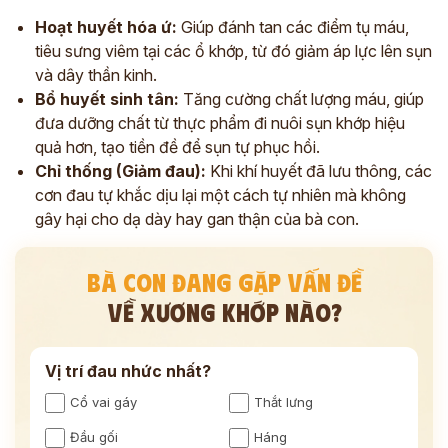
Hoạt huyết hóa ứ:
Giúp đánh tan các điểm tụ máu,
tiêu sưng viêm tại các ổ khớp, từ đó giảm áp lực lên sụn
và dây thần kinh.
Bổ huyết sinh tân:
Tăng cường chất lượng máu, giúp
đưa dưỡng chất từ thực phẩm đi nuôi sụn khớp hiệu
quả hơn, tạo tiền đề để sụn tự phục hồi.
Chỉ thống (Giảm đau):
Khi khí huyết đã lưu thông, các
cơn đau tự khắc dịu lại một cách tự nhiên mà không
gây hại cho dạ dày hay gan thận của bà con.
BÀ CON ĐANG GẶP VẤN ĐỀ
VỀ XƯƠNG KHỚP NÀO?
Vị trí đau nhức nhất?
Cổ vai gáy
Thắt lưng
Đầu gối
Háng