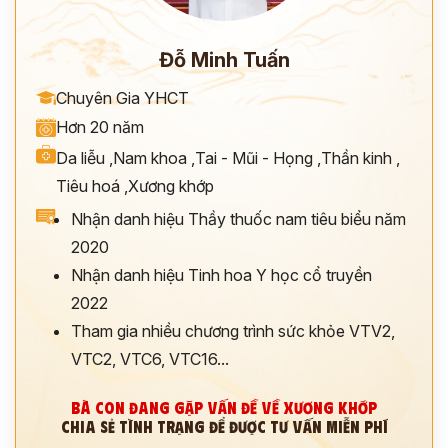
Đỗ Minh Tuấn
Chuyên Gia YHCT
Hơn 20 năm
Da liễu
,
Nam khoa
,
Tai - Mũi - Họng
,
Thần kinh
,
Tiêu hoá
,
Xương khớp
Nhận danh hiệu Thầy thuốc nam tiêu biểu năm
2020
Nhận danh hiệu Tinh hoa Y học cổ truyền
2022
Tham gia nhiều chương trình sức khỏe VTV2,
VTC2, VTC6, VTC16...
BÀ CON ĐANG GẶP VẤN ĐỀ VỀ XƯƠNG KHỚP
CHIA SẺ TÌNH TRẠNG ĐỂ ĐƯỢC TƯ VẤN MIỄN PHÍ