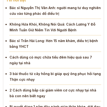
Bác sĩ Nguyễn Thị Vân Anh: người mang tư duy nghiên
cứu vào từng phác đồ điều trị
Không Hứa Khỏi, Không Nói Quá: Cách Lương Y Đỗ
Minh Tuấn Giữ Niềm Tin Với Người Bệnh
Bác sĩ Trần Hải Long: Hơn 15 năm khám, điều trị bệnh
bằng YHCT
Cách dùng cỏ mực chữa tiểu đêm hiệu quả sau 7
ngày tại nhà
3 bài thuốc từ cây hồng bì giúp quý ông phục hồi tạng
Thận cực nhạy
2 Cách dùng bắp cải giảm viêm cơ cực nhạy tại nhà
bà con nên biết ngay
Bí quyết dùng 1 nắm đậu nành giúp thận khỏe, dứt đau