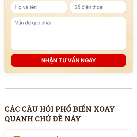
NHẬN TƯ VẤN NGAY
ĐĂNG KÝ TƯ VẤN
THĂM KHÁM
CÁC CÂU HỎI PHỔ BIẾN XOAY
CÙNG CHUYÊN GIA Y HỌC CỔ TRUYỀN
QUANH CHỦ ĐỀ NÀY
*
*