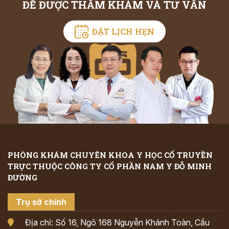
ĐỂ ĐƯỢC THĂM KHÁM VÀ TƯ VẤN
ĐẶT LỊCH HẸN
PHÒNG KHÁM CHUYÊN KHOA Y HỌC CỔ TRUYỀN
TRỰC THUỘC CÔNG TY CỔ PHẦN NAM Y ĐỖ MINH
ĐƯỜNG
Trụ sở chính
Địa chỉ: Số 16, Ngõ 168 Nguyễn Khánh Toàn, Cầu