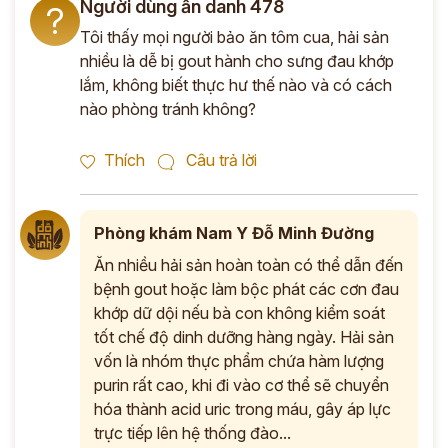
Người dùng ẩn danh 478
?
Tôi thấy mọi người bảo ăn tôm cua, hải sản
*
nhiều là dễ bị gout hành cho sưng đau khớp
lắm, không biết thực hư thế nào và có cách
ĐĂNG KÝ TƯ VẤN »
nào phòng tránh không?
ĐĂNG KÝ ĐẾN KHÁM TRỰC TIẾP
Thích
Câu trả lời
Thông tin của bạn được bảo mật và chỉ sử dụng cho mục đích tư vấn.
Phòng khám Nam Y Đỗ Minh Đường
Ăn nhiều hải sản hoàn toàn có thể dẫn đến
bệnh gout hoặc làm bộc phát các cơn đau
khớp dữ dội nếu bà con không kiểm soát
tốt chế độ dinh dưỡng hàng ngày. Hải sản
vốn là nhóm thực phẩm chứa hàm lượng
purin rất cao, khi đi vào cơ thể sẽ chuyển
hóa thành acid uric trong máu, gây áp lực
trực tiếp lên hệ thống đào...