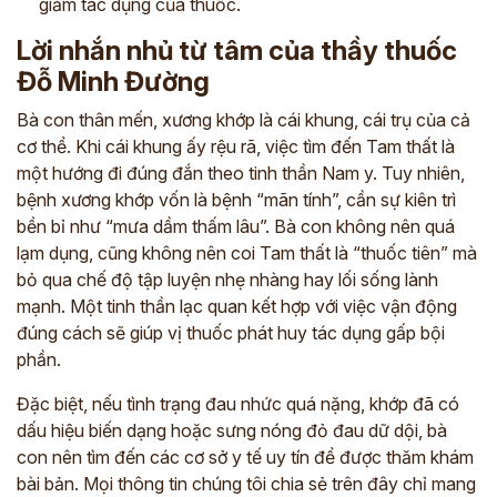
giảm tác dụng của thuốc.
Lời nhắn nhủ từ tâm của thầy thuốc
Đỗ Minh Đường
Bà con thân mến, xương khớp là cái khung, cái trụ của cả
cơ thể. Khi cái khung ấy rệu rã, việc tìm đến Tam thất là
một hướng đi đúng đắn theo tinh thần Nam y. Tuy nhiên,
bệnh xương khớp vốn là bệnh “mãn tính”, cần sự kiên trì
bền bỉ như “mưa dầm thấm lâu”. Bà con không nên quá
lạm dụng, cũng không nên coi Tam thất là “thuốc tiên” mà
bỏ qua chế độ tập luyện nhẹ nhàng hay lối sống lành
mạnh. Một tinh thần lạc quan kết hợp với việc vận động
đúng cách sẽ giúp vị thuốc phát huy tác dụng gấp bội
phần.
Đặc biệt, nếu tình trạng đau nhức quá nặng, khớp đã có
dấu hiệu biến dạng hoặc sưng nóng đỏ đau dữ dội, bà
con nên tìm đến các cơ sở y tế uy tín để được thăm khám
bài bản. Mọi thông tin chúng tôi chia sẻ trên đây chỉ mang