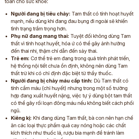
toàn cho sức khỏe:
Người đang bị tiêu chảy:
Tam thất có tính hoạt huyết
mạnh, nếu dùng khi đang đau bụng đi ngoài sẽ khiến
tình trạng trầm trọng hơn.
Phụ nữ đang mang thai:
Tuyệt đối không dùng Tam
thất vì tính hoạt huyết, hóa ứ có thể gây ảnh hưởng
đến thai nhi, thậm chí dẫn đến sảy thai.
Trẻ em:
Cơ thể trẻ em đang trong quá trình phát triển,
hệ thống nội tiết chưa ổn định, không nên dùng Tam
thất trừ khi có chỉ định đặc biệt từ thầy thuốc.
Người đang bị chảy máu cấp tính:
Dù Tam thất có
tính cầm máu (chỉ huyết) nhưng trong một số trường
hợp đang xuất huyết nặng, việc tự ý dùng bột tam thất
có thể gây rối loạn đông máu nếu không biết cách phối
ngũ.
Kiêng kị:
Khi đang dùng Tam thất, bà con nên hạn chế
ăn các loại thực phẩm quá cay nóng hoặc các chất
kích thích như thuốc lá, rượu bia mạnh để tránh làm