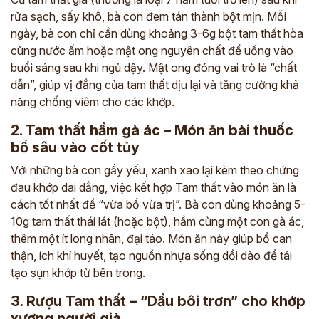
rửa sạch, sấy khô, bà con đem tán thành bột mịn. Mỗi
ngày, bà con chỉ cần dùng khoảng 3-6g bột tam thất hòa
cùng nước ấm hoặc mật ong nguyên chất để uống vào
buổi sáng sau khi ngủ dậy. Mật ong đóng vai trò là “chất
dẫn”, giúp vị đắng của tam thất dịu lại và tăng cường khả
năng chống viêm cho các khớp.
2. Tam thất hầm gà ác – Món ăn bài thuốc
bổ sâu vào cốt tủy
Với những bà con gầy yếu, xanh xao lại kèm theo chứng
đau khớp dai dẳng, việc kết hợp Tam thất vào món ăn là
cách tốt nhất để “vừa bổ vừa trị”. Bà con dùng khoảng 5-
10g tam thất thái lát (hoặc bột), hầm cùng một con gà ác,
thêm một ít long nhãn, đại táo. Món ăn này giúp bổ can
thận, ích khí huyết, tạo nguồn nhựa sống dồi dào để tái
tạo sụn khớp từ bên trong.
3. Rượu Tam thất – “Dầu bôi trơn” cho khớp
xương người già