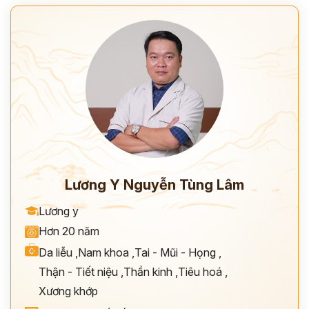
Lương Y Nguyễn Tùng Lâm
ĐĂNG KÝ TƯ VẤN
Lương y
THĂM KHÁM
Hơn 20 năm
CÙNG CHUYÊN GIA Y HỌC CỔ TRUYỀN
Da liễu
,
Nam khoa
,
Tai - Mũi - Họng
,
Thận - Tiết niệu
,
Thần kinh
,
Tiêu hoá
,
*
Xương khớp
*