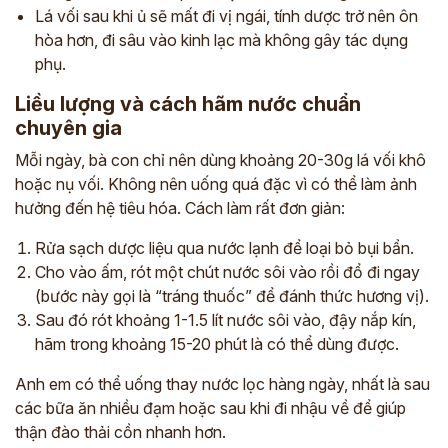
Lá vối sau khi ủ sẽ mất đi vị ngái, tính dược trở nên ôn
hòa hơn, đi sâu vào kinh lạc mà không gây tác dụng
phụ.
Liều lượng và cách hãm nước chuẩn
chuyên gia
Mỗi ngày, bà con chỉ nên dùng khoảng 20-30g lá vối khô
hoặc nụ vối. Không nên uống quá đặc vì có thể làm ảnh
hưởng đến hệ tiêu hóa. Cách làm rất đơn giản:
Rửa sạch dược liệu qua nước lạnh để loại bỏ bụi bẩn.
Cho vào ấm, rót một chút nước sôi vào rồi đổ đi ngay
(bước này gọi là “tráng thuốc” để đánh thức hương vị).
Sau đó rót khoảng 1-1.5 lít nước sôi vào, đậy nắp kín,
hãm trong khoảng 15-20 phút là có thể dùng được.
Anh em có thể uống thay nước lọc hàng ngày, nhất là sau
các bữa ăn nhiều đạm hoặc sau khi đi nhậu về để giúp
thận đào thải cồn nhanh hơn.