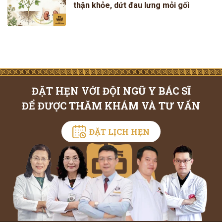
thận khỏe, dứt đau lưng mỏi gối
ĐẶT HẸN VỚI ĐỘI NGŨ Y BÁC SĨ
ĐỂ ĐƯỢC THĂM KHÁM VÀ TƯ VẤN
ĐẶT LỊCH HẸN