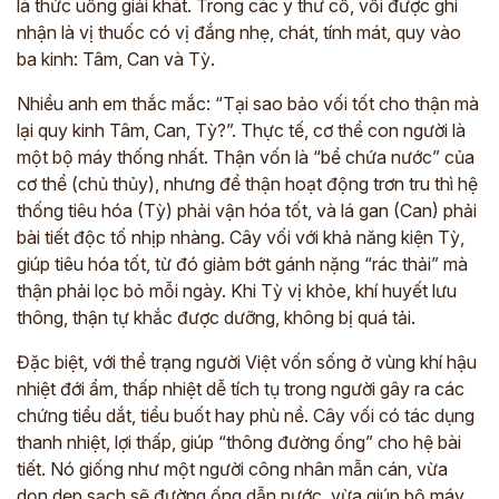
là thức uống giải khát. Trong các y thư cổ, vối được ghi
nhận là vị thuốc có vị đắng nhẹ, chát, tính mát, quy vào
ba kinh: Tâm, Can và Tỳ.
Nhiều anh em thắc mắc: “Tại sao bảo vối tốt cho thận mà
lại quy kinh Tâm, Can, Tỳ?”. Thực tế, cơ thể con người là
một bộ máy thống nhất. Thận vốn là “bể chứa nước” của
cơ thể (chủ thủy), nhưng để thận hoạt động trơn tru thì hệ
thống tiêu hóa (Tỳ) phải vận hóa tốt, và lá gan (Can) phải
bài tiết độc tố nhịp nhàng. Cây vối với khả năng kiện Tỳ,
giúp tiêu hóa tốt, từ đó giảm bớt gánh nặng “rác thải” mà
thận phải lọc bỏ mỗi ngày. Khi Tỳ vị khỏe, khí huyết lưu
thông, thận tự khắc được dưỡng, không bị quá tải.
Đặc biệt, với thể trạng người Việt vốn sống ở vùng khí hậu
nhiệt đới ẩm, thấp nhiệt dễ tích tụ trong người gây ra các
chứng tiểu dắt, tiểu buốt hay phù nề. Cây vối có tác dụng
thanh nhiệt, lợi thấp, giúp “thông đường ống” cho hệ bài
tiết. Nó giống như một người công nhân mẫn cán, vừa
dọn dẹp sạch sẽ đường ống dẫn nước, vừa giúp bộ máy