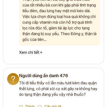
của rất nhiều bà con khi gặp phải tình trạng
tiểu đêm, đau lưng hay mệt mỏi kéo dài.
Việc lựa chọn đúng loại hoa quả không chỉ
cung cấp vitamin mà còn hỗ trợ quá trình
lọc rửa độc tố, giảm tải áp lực cho tạng
thận đang bị suy yếu. Theo Đông y, thận là
gốc của tiên...
Xem chi tiết »
Người dùng ẩn danh 476
?
Tôi đi tiểu thấy có lẫn máu tươi kèm đau quặn
thắt lưng, có phải sỏi cọ xát gây ra không hay
do tạng thận đang yếu vậy nhà thuốc?
Thích
Câu trả lời