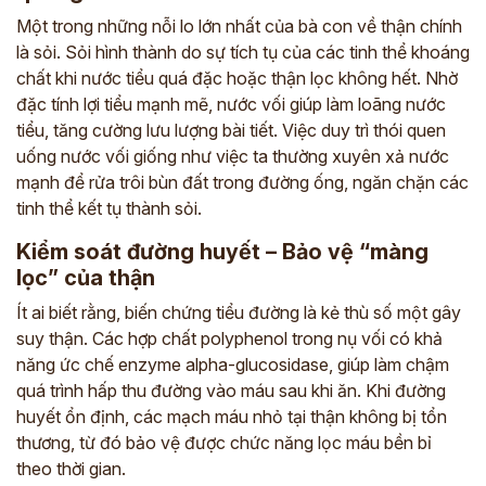
Một trong những nỗi lo lớn nhất của bà con về thận chính
là sỏi. Sỏi hình thành do sự tích tụ của các tinh thể khoáng
chất khi nước tiểu quá đặc hoặc thận lọc không hết. Nhờ
đặc tính lợi tiểu mạnh mẽ, nước vối giúp làm loãng nước
tiểu, tăng cường lưu lượng bài tiết. Việc duy trì thói quen
uống nước vối giống như việc ta thường xuyên xả nước
mạnh để rửa trôi bùn đất trong đường ống, ngăn chặn các
tinh thể kết tụ thành sỏi.
Kiểm soát đường huyết – Bảo vệ “màng
lọc” của thận
Ít ai biết rằng, biến chứng tiểu đường là kẻ thù số một gây
suy thận. Các hợp chất polyphenol trong nụ vối có khả
năng ức chế enzyme alpha-glucosidase, giúp làm chậm
quá trình hấp thu đường vào máu sau khi ăn. Khi đường
huyết ổn định, các mạch máu nhỏ tại thận không bị tổn
thương, từ đó bảo vệ được chức năng lọc máu bền bỉ
theo thời gian.