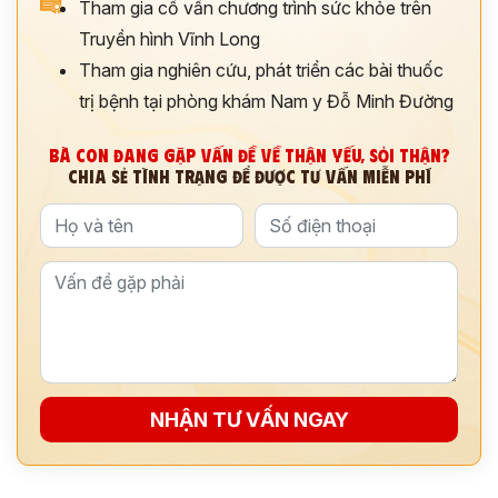
Tham gia cố vấn chương trình sức khỏe trên
Truyền hình Vĩnh Long
*
Tham gia nghiên cứu, phát triển các bài thuốc
trị bệnh tại phòng khám Nam y Đỗ Minh Đường
ĐĂNG KÝ TƯ VẤN »
BÀ CON ĐANG GẶP VẤN ĐỀ VỀ THẬN YẾU, SỎI THẬN?
ĐĂNG KÝ ĐẾN KHÁM TRỰC TIẾP
CHIA SẺ TÌNH TRẠNG ĐỂ ĐƯỢC TƯ VẤN MIỄN PHÍ
Thông tin của bạn được bảo mật và chỉ sử dụng cho mục đích tư vấn.
NHẬN TƯ VẤN NGAY