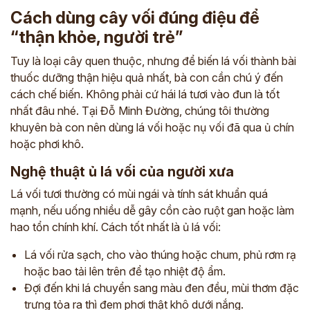
Cách dùng cây vối đúng điệu để
“thận khỏe, người trẻ”
Tuy là loại cây quen thuộc, nhưng để biến lá vối thành bài
thuốc dưỡng thận hiệu quả nhất, bà con cần chú ý đến
cách chế biến. Không phải cứ hái lá tươi vào đun là tốt
nhất đâu nhé. Tại Đỗ Minh Đường, chúng tôi thường
khuyên bà con nên dùng lá vối hoặc nụ vối đã qua ủ chín
hoặc phơi khô.
Nghệ thuật ủ lá vối của người xưa
Lá vối tươi thường có mùi ngái và tính sát khuẩn quá
mạnh, nếu uống nhiều dễ gây cồn cào ruột gan hoặc làm
hao tổn chính khí. Cách tốt nhất là ủ lá vối:
Lá vối rửa sạch, cho vào thúng hoặc chum, phủ rơm rạ
hoặc bao tải lên trên để tạo nhiệt độ ẩm.
Đợi đến khi lá chuyển sang màu đen đều, mùi thơm đặc
trưng tỏa ra thì đem phơi thật khô dưới nắng.