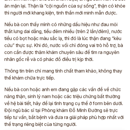
ăn mặn lại. Thận là “cội nguồn của sự sống”, thận có khỏe
thì người mới khang kiện, tinh thần mới minh mẫn được.
Nếu bà con thấy mình có những dấu hiệu như đau mỏi
thắt lưng dai dẳng, tiểu đêm nhiều (trên 2 lần/đêm), nước
tiểu có bọt hoặc màu sắc lạ, thì đó là lúc thận đang “kêu
cứu” thực sự. Khi đó, nước vối chỉ đóng vai trò hỗ trợ, bà
con cần được thăm khám chuyên sâu để tìm ra nguyên
nhân gốc rễ và có phác đồ điều trị kịp thời.
Thông tin trên chỉ mang tính chất tham khảo, không thay
thế khám chữa trực tiếp.
Nếu bà con hoặc anh em đang gặp các vấn đề về chức
năng thận, sinh lý nam hoặc các triệu chứng bất thường
về hệ bài tiết, hãy để lại tình trạng cụ thể ở form bên dưới.
Đội ngũ bác sĩ tại Phòng khám Đỗ Minh Đường sẽ trực
tiếp tư vấn, bắt bệnh và đưa ra giải pháp phù hợp nhất với
thể trạng riêng biệt của từng người.