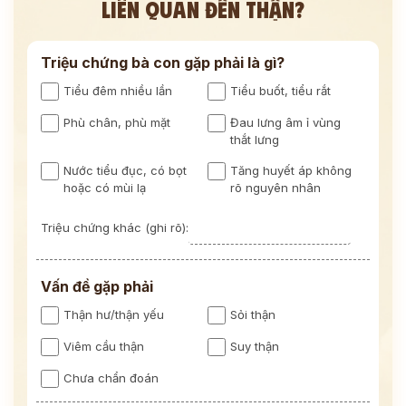
LIÊN QUAN ĐẾN THẬN?
Triệu chứng bà con gặp phải là gì?
Tiểu đêm nhiều lần
Tiểu buốt, tiểu rắt
Phù chân, phù mặt
Đau lưng âm ỉ vùng
thắt lưng
Nước tiểu đục, có bọt
Tăng huyết áp không
hoặc có mùi lạ
rõ nguyên nhân
Triệu chứng khác (ghi rõ):
Vấn đề gặp phải
Thận hư/thận yếu
Sỏi thận
Viêm cầu thận
Suy thận
Chưa chẩn đoán