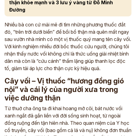
thận khỏe mạnh và 3 lưu ý vàng từ Đỗ Minh
Đường
Nhiều bà con cứ mải mê đi tìm những phương thuốc đắt
đỏ, “trên trời dưới biển” để bồi bổ thận mà quên mất ngay
sau vườn nhà mình có một vị thuốc quý mang tên cây vối.
Với kinh nghiệm nhiều đời bốc thuốc cứu người, chúng tôi
nhận thấy nước vối không chỉ là thức uống giải nhiệt bình
dân mà còn là “cứu cánh” thầm lặng giúp thanh lọc độc
tố, giảm tải áp lực cho thận cực kỳ hiệu quả.
Cây vối – Vị thuốc “hương đồng gió
nội” và cái lý của người xưa trong
việc dưỡng thận
Từ thuở cha ông ta đi khai hoang mở cõi, bát nước vối
xanh ngắt đã gắn liền với đời sống sinh hoạt, từ ngoài
đồng ruộng đến tận hiên nhà. Theo quan niệm của Y học
cổ truyền, cây vối (bao gồm cả lá và nụ) không đơn thuần