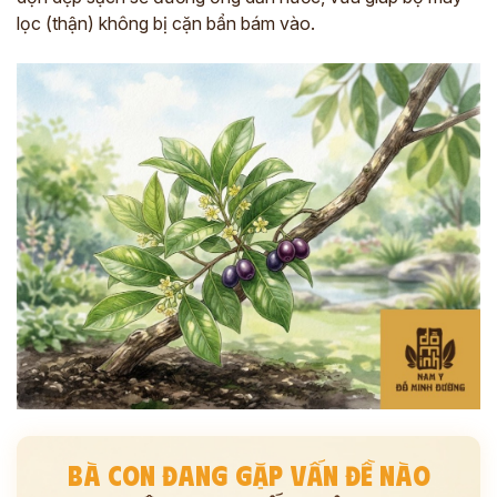
lọc (thận) không bị cặn bẩn bám vào.
BÀ CON ĐANG GẶP VẤN ĐỀ NÀO