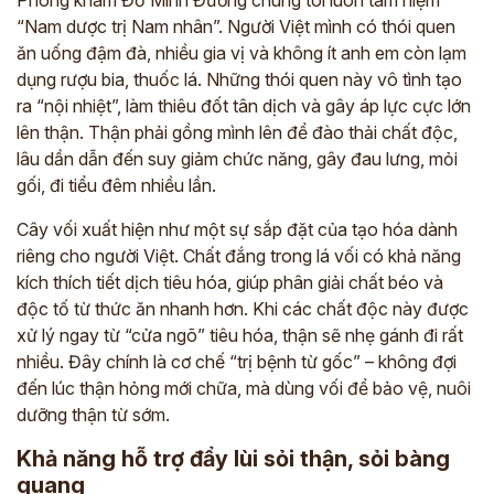
Phòng khám Đỗ Minh Đường chúng tôi luôn tâm niệm
“Nam dược trị Nam nhân”. Người Việt mình có thói quen
ăn uống đậm đà, nhiều gia vị và không ít anh em còn lạm
dụng rượu bia, thuốc lá. Những thói quen này vô tình tạo
ra “nội nhiệt”, làm thiêu đốt tân dịch và gây áp lực cực lớn
lên thận. Thận phải gồng mình lên để đào thải chất độc,
lâu dần dẫn đến suy giảm chức năng, gây đau lưng, mỏi
gối, đi tiểu đêm nhiều lần.
Cây vối xuất hiện như một sự sắp đặt của tạo hóa dành
riêng cho người Việt. Chất đắng trong lá vối có khả năng
kích thích tiết dịch tiêu hóa, giúp phân giải chất béo và
độc tố từ thức ăn nhanh hơn. Khi các chất độc này được
xử lý ngay từ “cửa ngõ” tiêu hóa, thận sẽ nhẹ gánh đi rất
nhiều. Đây chính là cơ chế “trị bệnh từ gốc” – không đợi
đến lúc thận hỏng mới chữa, mà dùng vối để bảo vệ, nuôi
dưỡng thận từ sớm.
Khả năng hỗ trợ đẩy lùi sỏi thận, sỏi bàng
quang