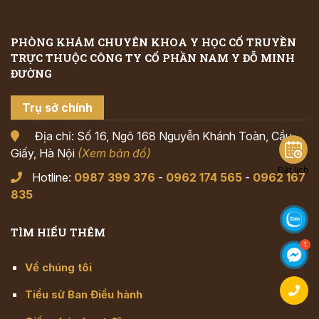
PHÒNG KHÁM CHUYÊN KHOA Y HỌC CỔ TRUYỀN
TRỰC THUỘC CÔNG TY CỔ PHẦN NAM Y ĐỖ MINH
ĐƯỜNG
Trụ sở chính
Địa chỉ: Số 16, Ngõ 168 Nguyễn Khánh Toàn, Cầu
Giấy, Hà Nội
(Xem bản đồ)
Đặt lịch
Hotline:
0987 399 376
-
0962 174 565
-
0962 167
835
TÌM HIỂU THÊM
Về chúng tôi
Tiểu sử Ban Điều hành