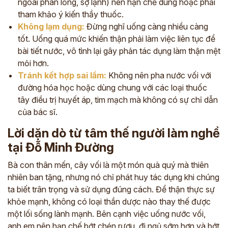
ngoài phân lỏng, sợ lạnh) nên hạn chế dùng hoặc phải
tham khảo ý kiến thầy thuốc.
Không lạm dụng:
Đừng nghĩ uống càng nhiều càng
tốt. Uống quá mức khiến thận phải làm việc liên tục để
bài tiết nước, vô tình lại gây phản tác dụng làm thận mệt
mỏi hơn.
Tránh kết hợp sai lầm:
Không nên pha nước vối với
đường hóa học hoặc dùng chung với các loại thuốc
tây điều trị huyết áp, tim mạch mà không có sự chỉ dẫn
của bác sĩ.
Lời dặn dò từ tâm thế người làm nghề
tại Đỗ Minh Đường
Bà con thân mến, cây vối là một món quà quý mà thiên
nhiên ban tặng, nhưng nó chỉ phát huy tác dụng khi chúng
ta biết trân trọng và sử dụng đúng cách. Để thận thực sự
khỏe mạnh, không có loại thần dược nào thay thế được
một lối sống lành mạnh. Bên cạnh việc uống nước vối,
anh em nên hạn chế bớt chén rượu, đi ngủ sớm hơn và bớt