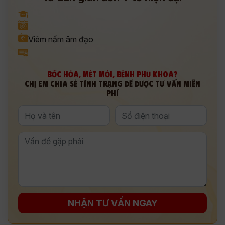
Viêm nấm âm đạo
BỐC HỎA, MỆT MỎI, BỆNH PHỤ KHOA?
CHỊ EM CHIA SẺ TÌNH TRẠNG ĐỂ ĐƯỢC TƯ VẤN MIỄN
PHÍ
NHẬN TƯ VẤN NGAY