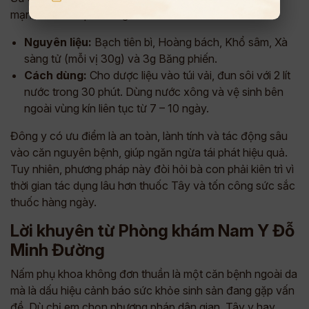
mạnh để làm sạch vùng kín:
Nguyên liệu:
Bạch tiên bì, Hoàng bách, Khổ sâm, Xà
sàng tử (mỗi vị 30g) và 3g Băng phiến.
Cách dùng:
Cho dược liệu vào túi vải, đun sôi với 2 lít
nước trong 30 phút. Dùng nước xông và vệ sinh bên
ngoài vùng kín liên tục từ 7 – 10 ngày.
Đông y có ưu điểm là an toàn, lành tính và tác động sâu
vào căn nguyên bệnh, giúp ngăn ngừa tái phát hiệu quả.
Tuy nhiên, phương pháp này đòi hỏi bà con phải kiên trì vì
thời gian tác dụng lâu hơn thuốc Tây và tốn công sức sắc
thuốc hàng ngày.
Lời khuyên từ Phòng khám Nam Y Đỗ
Minh Đường
Nấm phụ khoa không đơn thuần là một căn bệnh ngoài da
mà là dấu hiệu cảnh báo sức khỏe sinh sản đang gặp vấn
đề. Dù chị em chọn phương pháp dân gian, Tây y hay