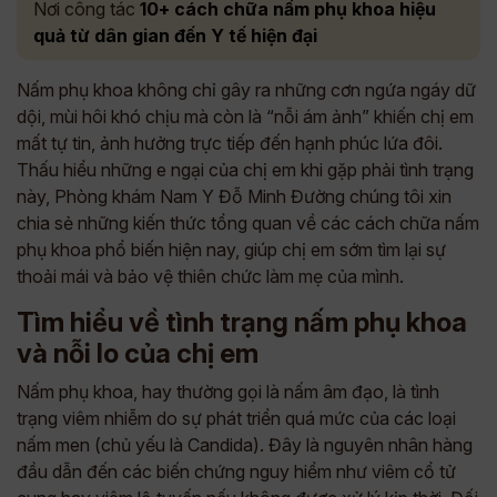
Nơi công tác
10+ cách chữa nấm phụ khoa hiệu
quả từ dân gian đến Y tế hiện đại
Nấm phụ khoa không chỉ gây ra những cơn ngứa ngáy dữ
dội, mùi hôi khó chịu mà còn là “nỗi ám ảnh” khiến chị em
mất tự tin, ảnh hưởng trực tiếp đến hạnh phúc lứa đôi.
Thấu hiểu những e ngại của chị em khi gặp phải tình trạng
này, Phòng khám Nam Y Đỗ Minh Đường chúng tôi xin
chia sẻ những kiến thức tổng quan về các cách chữa nấm
phụ khoa phổ biến hiện nay, giúp chị em sớm tìm lại sự
thoải mái và bảo vệ thiên chức làm mẹ của mình.
Tìm hiểu về tình trạng nấm phụ khoa
và nỗi lo của chị em
Nấm phụ khoa, hay thường gọi là nấm âm đạo, là tình
trạng viêm nhiễm do sự phát triển quá mức của các loại
nấm men (chủ yếu là Candida). Đây là nguyên nhân hàng
đầu dẫn đến các biến chứng nguy hiểm như viêm cổ tử