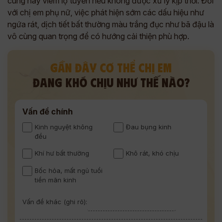
cung hay viêm lộ tuyến nếu không được xử lý kịp thời. Đối
với chị em phụ nữ, việc phát hiện sớm các dấu hiệu như
ngứa rát, dịch tiết bất thường màu trắng đục như bã đậu là
vô cùng quan trọng để có hướng cải thiện phù hợp.
GẦN ĐÂY CƠ THỂ CHỊ EM
ĐANG KHÓ CHỊU NHƯ THẾ NÀO?
Vấn đề chính
Kinh nguyệt không
Đau bụng kinh
đều
Khí hư bất thường
Khô rát, khó chịu
Bốc hỏa, mất ngủ tuổi
tiền mãn kinh
Vấn đề khác (ghi rõ):