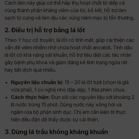
Cách làm này giúp cơ thể hấp thụ hoạt chất từ diếp cá
cùng thành phần kháng viêm của tỏi, bồ kết, hỗ trợ làm
sạch tử cung và làm dịu các vùng niêm mạc bị tổn thương.
2. Điều trị hỗ trợ bằng lá lốt
Theo Y học cổ truyền, lá lốt có tính mát, giúp cải thiện các
vấn đề viêm nhiễm nhờ chứa hoạt chất ancaloit. Tinh dầu
lá lốt có khả năng sát khuẩn, hỗ trợ tiêu diệt các tác nhân
gây bệnh phụ khoa và giảm đáng kể tình trạng ngứa rát
hay tiết dịch quá nhiều.
Nguyên liệu chuẩn bị:
15 – 20 lá lốt tươi (chọn lá già
vừa phải), 1 củ nghệ nhỏ đập dập, 1 thìa phèn chua.
Cách thực hiện:
Đun sôi các nguyên liệu với khoảng 2
lít nước trong 15 phút. Dùng nước này xông hơi và
ngâm rửa bộ phận sinh dục. Chị em cần kiên trì thực
hiện đều đặn để thấy được sự cải thiện.
3. Dùng lá trầu không kháng khuẩn