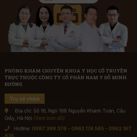
PHÒNG KHÁM CHUYÊN KHOA Y HỌC CỔ TRUYỀN
TRỰC THUỘC CÔNG TY CỔ PHẦN NAM Y ĐỖ MINH
ĐƯỜNG
Trụ sở chính
Địa chỉ: Số 16, Ngõ 168 Nguyễn Khánh Toàn, Cầu
Giấy, Hà Nội
(Xem bản đồ)
Hotline:
0987 399 376
-
0962 174 565
-
0962 167
835