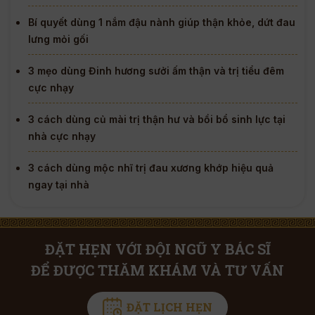
Bí quyết dùng 1 nắm đậu nành giúp thận khỏe, dứt đau
lưng mỏi gối
3 mẹo dùng Đinh hương sưởi ấm thận và trị tiểu đêm
cực nhạy
3 cách dùng củ mài trị thận hư và bồi bổ sinh lực tại
nhà cực nhạy
3 cách dùng mộc nhĩ trị đau xương khớp hiệu quả
ngay tại nhà
ĐẶT HẸN VỚI ĐỘI NGŨ Y BÁC SĨ
ĐỂ ĐƯỢC THĂM KHÁM VÀ TƯ VẤN
ĐẶT LỊCH HẸN