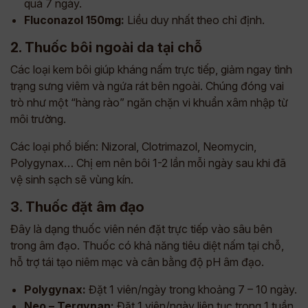
quá 7 ngày.
Fluconazol 150mg:
Liều duy nhất theo chỉ định.
2. Thuốc bôi ngoài da tại chỗ
Các loại kem bôi giúp kháng nấm trực tiếp, giảm ngay tình
trạng sưng viêm và ngứa rát bên ngoài. Chúng đóng vai
trò như một “hàng rào” ngăn chặn vi khuẩn xâm nhập từ
môi trường.
Các loại phổ biến: Nizoral, Clotrimazol, Neomycin,
Polygynax… Chị em nên bôi 1-2 lần mỗi ngày sau khi đã
vệ sinh sạch sẽ vùng kín.
3. Thuốc đặt âm đạo
Đây là dạng thuốc viên nén đặt trực tiếp vào sâu bên
trong âm đạo. Thuốc có khả năng tiêu diệt nấm tại chỗ,
hỗ trợ tái tạo niêm mạc và cân bằng độ pH âm đạo.
Polygynax:
Đặt 1 viên/ngày trong khoảng 7 – 10 ngày.
Neo – Tergynan:
Đặt 1 viên/ngày liên tục trong 1 tuần.