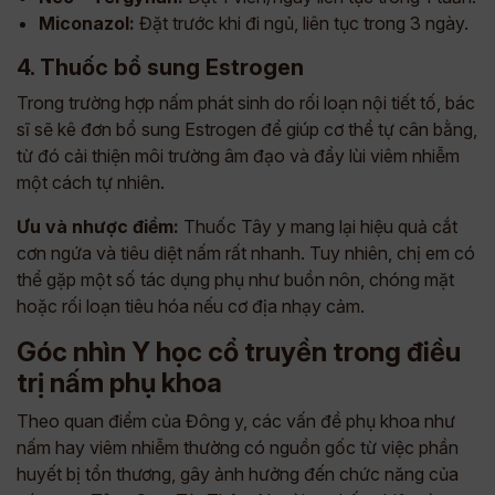
Miconazol:
Đặt trước khi đi ngủ, liên tục trong 3 ngày.
4. Thuốc bổ sung Estrogen
Trong trường hợp nấm phát sinh do rối loạn nội tiết tố, bác
sĩ sẽ kê đơn bổ sung Estrogen để giúp cơ thể tự cân bằng,
từ đó cải thiện môi trường âm đạo và đẩy lùi viêm nhiễm
một cách tự nhiên.
Ưu và nhược điểm:
Thuốc Tây y mang lại hiệu quả cắt
cơn ngứa và tiêu diệt nấm rất nhanh. Tuy nhiên, chị em có
thể gặp một số tác dụng phụ như buồn nôn, chóng mặt
hoặc rối loạn tiêu hóa nếu cơ địa nhạy cảm.
Góc nhìn Y học cổ truyền trong điều
trị nấm phụ khoa
Theo quan điểm của Đông y, các vấn đề phụ khoa như
nấm hay viêm nhiễm thường có nguồn gốc từ việc phần
huyết bị tổn thương, gây ảnh hưởng đến chức năng của