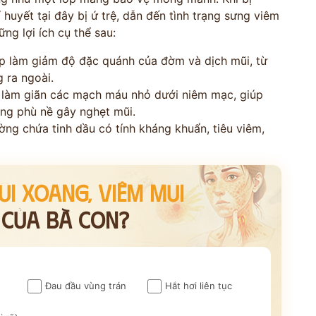
 huyết tại đây bị ứ trệ, dẫn đến tình trạng sưng viêm
*
ững lợi ích cụ thể sau:
*
p làm giảm độ đặc quánh của đờm và dịch mũi, từ
 ra ngoài.
*
làm giãn các mạch máu nhỏ dưới niêm mạc, giúp
rạng phù nề gây nghẹt mũi.
ờng chứa tinh dầu có tính kháng khuẩn, tiêu viêm,
VẤN »
HOTLINE TƯ VẤN
 TRỰC TIẾP
0962 167 835
ŨI XOANG, VIÊM MŨI
 sử dụng cho mục đích tư vấn.
I CỦA BÀ CON?
Đau đầu vùng trán
Hắt hơi liên tục