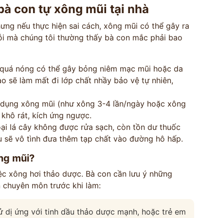
bà con tự xông mũi tại nhà
ưng nếu thực hiện sai cách, xông mũi có thể gây ra
ỗi mà chúng tôi thường thấy bà con mắc phải bao
quá nóng có thể gây bỏng niêm mạc mũi hoặc da
o sẽ làm mất đi lớp chất nhầy bảo vệ tự nhiên,
dụng xông mũi (như xông 3-4 lần/ngày hoặc xông
 khô rát, kích ứng ngược.
ại lá cây không được rửa sạch, còn tồn dư thuốc
u sẽ vô tình đưa thêm tạp chất vào đường hô hấp.
ông mũi?
ệc xông hơi thảo dược. Bà con cần lưu ý những
n chuyên môn trước khi làm:
sử dị ứng với tinh dầu thảo dược mạnh, hoặc trẻ em