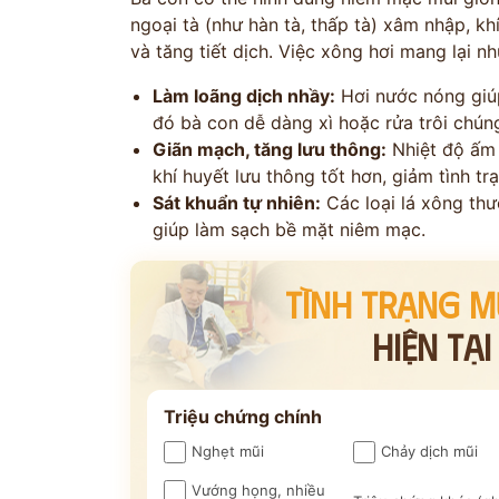
ngoại tà (như hàn tà, thấp tà) xâm nhập, khí
và tăng tiết dịch. Việc xông hơi mang lại nh
Làm loãng dịch nhầy:
Hơi nước nóng giú
đó bà con dễ dàng xì hoặc rửa trôi chúng
Giãn mạch, tăng lưu thông:
Nhiệt độ ấm 
khí huyết lưu thông tốt hơn, giảm tình t
Sát khuẩn tự nhiên:
Các loại lá xông thư
ĐĂNG KÝ TƯ 
giúp làm sạch bề mặt niêm mạc.
ĐĂNG KÝ ĐẾN KHÁM
TÌNH TRẠNG M
Thông tin của bạn được bảo mật và chỉ
HIỆN TẠ
Triệu chứng chính
Nghẹt mũi
Chảy dịch mũi
Vướng họng, nhiều