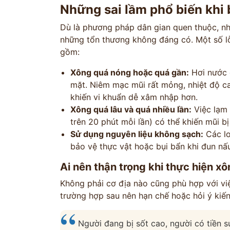
Những sai lầm phổ biến khi 
Dù là phương pháp dân gian quen thuộc, nh
những tổn thương không đáng có. Một số l
gồm:
Xông quá nóng hoặc quá gần:
Hơi nước 
mặt. Niêm mạc mũi rất mỏng, nhiệt độ ca
khiến vi khuẩn dễ xâm nhập hơn.
Xông quá lâu và quá nhiều lần:
Việc lạm 
trên 20 phút mỗi lần) có thể khiến mũi bị
Sử dụng nguyên liệu không sạch:
Các lo
bảo vệ thực vật hoặc bụi bẩn khi đun nấ
Ai nên thận trọng khi thực hiện x
Không phải cơ địa nào cũng phù hợp với vi
trường hợp sau nên hạn chế hoặc hỏi ý kiế
Người đang bị sốt cao, người có tiền 