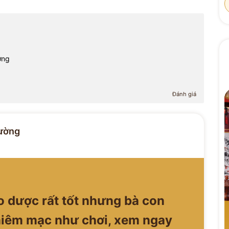
ờng
Đánh giá
ường
o dược rất tốt nhưng bà con
 niêm mạc như chơi, xem ngay