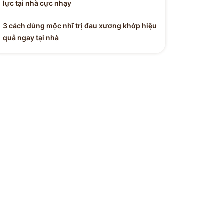
lực tại nhà cực nhạy
3 cách dùng mộc nhĩ trị đau xương khớp hiệu
quả ngay tại nhà
 Y BÁC SĨ
H ĐƯỜNG
Tận Tâm - Y Đức