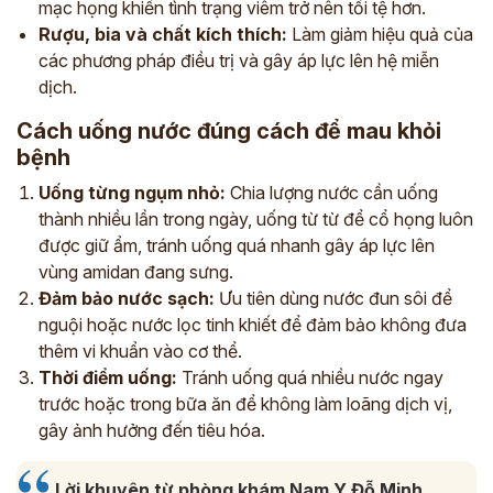
mạc họng khiến tình trạng viêm trở nên tồi tệ hơn.
Rượu, bia và chất kích thích:
Làm giảm hiệu quả của
các phương pháp điều trị và gây áp lực lên hệ miễn
dịch.
Cách uống nước đúng cách để mau khỏi
bệnh
Uống từng ngụm nhỏ:
Chia lượng nước cần uống
thành nhiều lần trong ngày, uống từ từ để cổ họng luôn
được giữ ẩm, tránh uống quá nhanh gây áp lực lên
ĐĂNG KÝ TƯ VẤN
vùng amidan đang sưng.
THĂM KHÁM
Đảm bảo nước sạch:
Ưu tiên dùng nước đun sôi để
nguội hoặc nước lọc tinh khiết để đảm bảo không đưa
CÙNG CHUYÊN GIA Y HỌC CỔ TRUYỀN
thêm vi khuẩn vào cơ thể.
*
Thời điểm uống:
Tránh uống quá nhiều nước ngay
trước hoặc trong bữa ăn để không làm loãng dịch vị,
*
gây ảnh hưởng đến tiêu hóa.
*
Lời khuyên từ phòng khám Nam Y Đỗ Minh