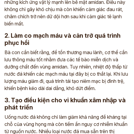
những kích ứng vật lý mạnh lên bề mặt amidan. Điều này
không chỉ gây khó chịu mà còn khiến cảm giác đau rát,
châm chích trở nên dữ dội hơn sau khi cảm giác tê lạnh
biến mất.
2. Làm co mạch máu và cản trở quá trình
phục hồi
Bà con cần biết rằng, để tổn thương mau lành, cơ thể cần
lưu thông máu tốt nhằm đưa các tế bào miễn dịch và
dưỡng chất đến vùng amidan. Tuy nhiên, nhiệt độ thấp từ
nước đá khiến các mạch máu tại đây bị co thắt lại. Khi lưu
lượng máu giảm đi, quá trình tái tạo niêm mạc bị đình trệ,
khiến bệnh kéo dài dai dẳng, khó dứt điểm.
3. Tạo điều kiện cho vi khuẩn xâm nhập và
phát triển
Uống nước đá không chỉ làm giảm khả năng đề kháng tại
chỗ của vùng họng mà còn tiềm ẩn nguy cơ nhiễm khuẩn
từ nguồn nước. Nhiều loại nước đá mua sẵn trên thị