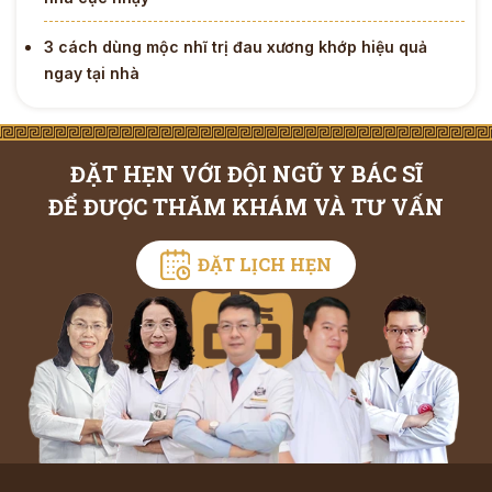
3 cách dùng mộc nhĩ trị đau xương khớp hiệu quả
ngay tại nhà
ĐẶT HẸN VỚI ĐỘI NGŨ Y BÁC SĨ
ĐỂ ĐƯỢC THĂM KHÁM VÀ TƯ VẤN
ĐẶT LỊCH HẸN