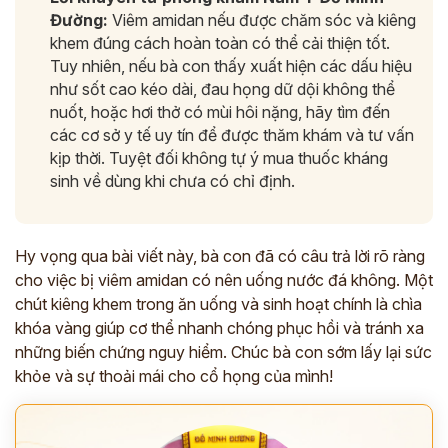
Đường:
Viêm amidan nếu được chăm sóc và kiêng
ĐĂNG KÝ TƯ VẤN »
khem đúng cách hoàn toàn có thể cải thiện tốt.
Tuy nhiên, nếu bà con thấy xuất hiện các dấu hiệu
ĐĂNG KÝ ĐẾN KHÁM TRỰC TIẾP
như sốt cao kéo dài, đau họng dữ dội không thể
nuốt, hoặc hơi thở có mùi hôi nặng, hãy tìm đến
Thông tin của bạn được bảo mật và chỉ sử dụng cho mục đích tư vấn.
các cơ sở y tế uy tín để được thăm khám và tư vấn
kịp thời. Tuyệt đối không tự ý mua thuốc kháng
sinh về dùng khi chưa có chỉ định.
Hy vọng qua bài viết này, bà con đã có câu trả lời rõ ràng
cho việc bị viêm amidan có nên uống nước đá không. Một
chút kiêng khem trong ăn uống và sinh hoạt chính là chìa
khóa vàng giúp cơ thể nhanh chóng phục hồi và tránh xa
những biến chứng nguy hiểm. Chúc bà con sớm lấy lại sức
khỏe và sự thoải mái cho cổ họng của mình!