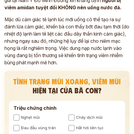
gia tại Nam Y Đỗ Minh Đường xin khẳng định
người bị
viêm amidan tuyệt đối KHÔNG nên uống nước đá.
Mặc dù cảm giác tê lạnh lúc mới uống có thể tạo ra sự
đánh lừa cảm giác, khiến bà con thấy bớt đau tạm thời (do
nhiệt độ lạnh làm tê liệt các đầu dây thần kinh cảm giác),
nhưng ngay sau đó, những hệ lụy để lại cho niêm mạc
họng là rất nghiêm trọng. Việc dung nạp nước lạnh vào
vùng đang bị tổn thương sẽ khiến tình trạng viêm nhiễm
bùng phát mạnh mẽ hơn.
TÌNH TRẠNG MŨI XOANG, VIÊM MŨI
HIỆN TẠI CỦA BÀ CON?
Triệu chứng chính
Nghẹt mũi
Chảy dịch mũi
Đau đầu vùng trán
Hắt hơi liên tục