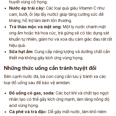
huyết vùng cổ họng.
Nước ép trái cây:
Các loại quả giàu Vitamin C như
cam, bưởi, ổi (ép lấy nước) giúp tăng cường sức đề
kháng, hỗ trợ làm lành tổn thương.
Trà thảo mộc và mật ong:
Một ly nước chanh mật
ong ấm hoặc trà hoa cúc, trà gừng sẽ có tác dụng sát
khuẩn tự nhiên, giảm ho và xoa dịu cảm giác đau rát rất
hiệu quả.
Sữa hạt ấm:
Cung cấp năng lượng và dưỡng chất cần
thiết mà không gây kích ứng vùng họng.
Những thức uống cần tránh tuyệt đối
Bên cạnh nước đá, bà con cũng cần lưu ý tránh xa các
loại đồ uống sau để bảo vệ amidan:
Đồ uống có gas, soda:
Các bọt khí và chất tạo ngọt
nhân tạo có thể gây kích ứng mạnh, làm tăng nồng độ
acid vùng họng.
Cà phê và trà đặc:
Dễ gây mất nước, làm khô niêm