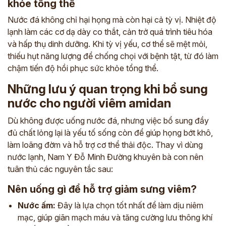
khỏe tổng thể
Nước đá không chỉ hại họng mà còn hại cả tỳ vị. Nhiệt độ
lạnh làm các cơ dạ dày co thắt, cản trở quá trình tiêu hóa
và hấp thụ dinh dưỡng. Khi tỳ vị yếu, cơ thể sẽ mệt mỏi,
thiếu hụt năng lượng để chống chọi với bệnh tật, từ đó làm
chậm tiến độ hồi phục sức khỏe tổng thể.
Những lưu ý quan trọng khi bổ sung
nước cho người viêm amidan
Dù không được uống nước đá, nhưng việc bổ sung đầy
đủ chất lỏng lại là yếu tố sống còn để giúp họng bớt khô,
làm loãng đờm và hỗ trợ cơ thể thải độc. Thay vì dùng
nước lạnh, Nam Y Đỗ Minh Đường khuyên bà con nên
tuân thủ các nguyên tắc sau:
Nên uống gì để hỗ trợ giảm sưng viêm?
Nước ấm:
Đây là lựa chọn tốt nhất để làm dịu niêm
mạc, giúp giãn mạch máu và tăng cường lưu thông khí