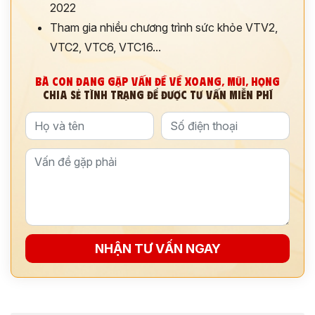
2022
Tham gia nhiều chương trình sức khỏe VTV2,
VTC2, VTC6, VTC16...
BÀ CON ĐANG GẶP VẤN ĐỀ VỀ XOANG, MŨI, HỌNG
CHIA SẺ TÌNH TRẠNG ĐỂ ĐƯỢC TƯ VẤN MIỄN PHÍ
NHẬN TƯ VẤN NGAY