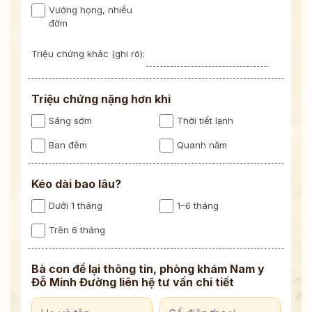
Vướng họng, nhiều
đờm
Triệu chứng khác (ghi rõ):
Triệu chứng nặng hơn khi
Sáng sớm
Thời tiết lạnh
Ban đêm
Quanh năm
Kéo dài bao lâu?
Dưới 1 tháng
1–6 tháng
Trên 6 tháng
Bà con để lại thông tin, phòng khám Nam y
Đỗ Minh Đường liên hệ tư vấn chi tiết