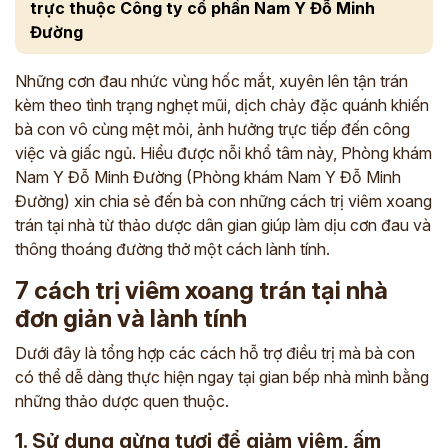
trực thuộc Công ty cổ phần Nam Y Đỗ Minh
Đường
Những cơn đau nhức vùng hốc mắt, xuyên lên tận trán
kèm theo tình trạng nghẹt mũi, dịch chảy đặc quánh khiến
bà con vô cùng mệt mỏi, ảnh hưởng trực tiếp đến công
việc và giấc ngủ. Hiểu được nỗi khổ tâm này, Phòng khám
Nam Y Đỗ Minh Đường (Phòng khám Nam Y Đỗ Minh
Đường) xin chia sẻ đến bà con những cách trị viêm xoang
trán tại nhà từ thảo dược dân gian giúp làm dịu cơn đau và
thông thoáng đường thở một cách lành tính.
7 cách trị viêm xoang trán tại nhà
đơn giản và lành tính
Dưới đây là tổng hợp các cách hỗ trợ điều trị mà bà con
có thể dễ dàng thực hiện ngay tại gian bếp nhà mình bằng
những thảo dược quen thuộc.
1. Sử dụng gừng tươi để giảm viêm, ấm