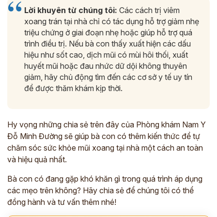
*
Lời khuyên từ chúng tôi:
Các cách trị viêm
xoang trán tại nhà chỉ có tác dụng hỗ trợ giảm nhẹ
ĐĂNG KÝ TƯ VẤN »
triệu chứng ở giai đoạn nhẹ hoặc giúp hỗ trợ quá
trình điều trị. Nếu bà con thấy xuất hiện các dấu
ĐĂNG KÝ ĐẾN KHÁM TRỰC TIẾP
hiệu như sốt cao, dịch mũi có mùi hôi thối, xuất
huyết mũi hoặc đau nhức dữ dội không thuyên
Thông tin của bạn được bảo mật và chỉ sử dụng cho mục đích tư vấn.
giảm, hãy chủ động tìm đến các cơ sở y tế uy tín
để được thăm khám kịp thời.
Hy vọng những chia sẻ trên đây của Phòng khám Nam Y
Đỗ Minh Đường sẽ giúp bà con có thêm kiến thức để tự
chăm sóc sức khỏe mũi xoang tại nhà một cách an toàn
và hiệu quả nhất.
Bà con có đang gặp khó khăn gì trong quá trình áp dụng
các mẹo trên không? Hãy chia sẻ để chúng tôi có thể
đồng hành và tư vấn thêm nhé!