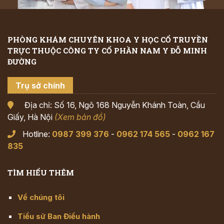
PHÒNG KHÁM CHUYÊN KHOA Y HỌC CỔ TRUYỀN
TRỰC THUỘC CÔNG TY CỔ PHẦN NAM Y ĐỖ MINH
ĐƯỜNG
Trụ sở chính
Địa chỉ: Số 16, Ngõ 168 Nguyễn Khánh Toàn, Cầu
Giấy, Hà Nội
(Xem bản đồ)
Hotline:
0987 399 376
-
0962 174 565
-
0962 167
835
TÌM HIỂU THÊM
Về chúng tôi
Tiểu sử Ban Điều hành