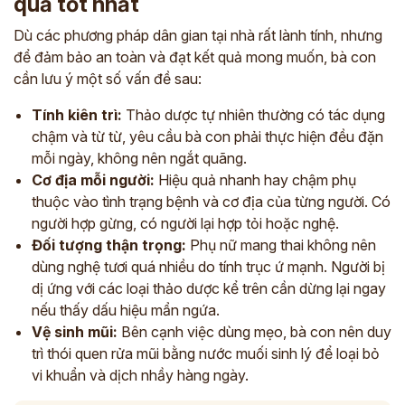
quả tốt nhất
Dù các phương pháp dân gian tại nhà rất lành tính, nhưng
để đảm bảo an toàn và đạt kết quả mong muốn, bà con
cần lưu ý một số vấn đề sau:
Tính kiên trì:
Thảo dược tự nhiên thường có tác dụng
chậm và từ từ, yêu cầu bà con phải thực hiện đều đặn
mỗi ngày, không nên ngắt quãng.
Cơ địa mỗi người:
Hiệu quả nhanh hay chậm phụ
thuộc vào tình trạng bệnh và cơ địa của từng người. Có
người hợp gừng, có người lại hợp tỏi hoặc nghệ.
ĐĂNG KÝ TƯ VẤN
Đối tượng thận trọng:
Phụ nữ mang thai không nên
THĂM KHÁM
dùng nghệ tươi quá nhiều do tính trục ứ mạnh. Người bị
dị ứng với các loại thảo dược kể trên cần dừng lại ngay
CÙNG CHUYÊN GIA Y HỌC CỔ TRUYỀN
nếu thấy dấu hiệu mẩn ngứa.
*
Vệ sinh mũi:
Bên cạnh việc dùng mẹo, bà con nên duy
trì thói quen rửa mũi bằng nước muối sinh lý để loại bỏ
*
vi khuẩn và dịch nhầy hàng ngày.