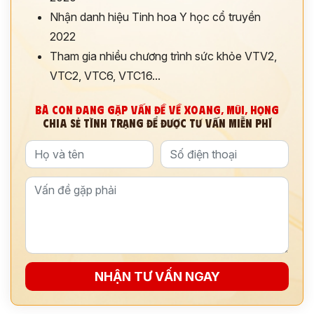
Nhận danh hiệu Tinh hoa Y học cổ truyền
2022
Tham gia nhiều chương trình sức khỏe VTV2,
VTC2, VTC6, VTC16...
BÀ CON ĐANG GẶP VẤN ĐỀ VỀ XOANG, MŨI, HỌNG
CHIA SẺ TÌNH TRẠNG ĐỂ ĐƯỢC TƯ VẤN MIỄN PHÍ
NHẬN TƯ VẤN NGAY