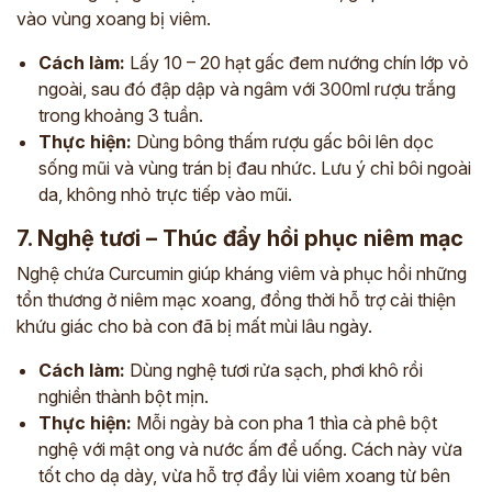
vào vùng xoang bị viêm.
Cách làm:
Lấy 10 – 20 hạt gấc đem nướng chín lớp vỏ
ngoài, sau đó đập dập và ngâm với 300ml rượu trắng
trong khoảng 3 tuần.
Thực hiện:
Dùng bông thấm rượu gấc bôi lên dọc
sống mũi và vùng trán bị đau nhức. Lưu ý chỉ bôi ngoài
da, không nhỏ trực tiếp vào mũi.
7. Nghệ tươi – Thúc đẩy hồi phục niêm mạc
Nghệ chứa Curcumin giúp kháng viêm và phục hồi những
tổn thương ở niêm mạc xoang, đồng thời hỗ trợ cải thiện
khứu giác cho bà con đã bị mất mùi lâu ngày.
Cách làm:
Dùng nghệ tươi rửa sạch, phơi khô rồi
nghiền thành bột mịn.
Thực hiện:
Mỗi ngày bà con pha 1 thìa cà phê bột
nghệ với mật ong và nước ấm để uống. Cách này vừa
tốt cho dạ dày, vừa hỗ trợ đẩy lùi viêm xoang từ bên