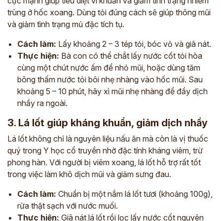
cực mạnh giúp tiêu diệt vi khuẩn và giảm tình trạng nhiễm
trùng ở hốc xoang. Dùng tỏi đúng cách sẽ giúp thông mũi
và giảm tình trạng mủ đặc tích tụ.
Cách làm:
Lấy khoảng 2 – 3 tép tỏi, bóc vỏ và giã nát.
Thực hiện:
Bà con có thể chắt lấy nước cốt tỏi hòa
cùng một chút nước ấm để nhỏ mũi, hoặc dùng tăm
bông thấm nước tỏi bôi nhẹ nhàng vào hốc mũi. Sau
khoảng 5 – 10 phút, hãy xì mũi nhẹ nhàng để đẩy dịch
nhầy ra ngoài.
3. Lá lốt giúp kháng khuẩn, giảm dịch nhầy
Lá lốt không chỉ là nguyên liệu nấu ăn mà còn là vị thuốc
quý trong Y học cổ truyền nhờ đặc tính kháng viêm, trừ
phong hàn. Với người bị viêm xoang, lá lốt hỗ trợ rất tốt
trong việc làm khô dịch mũi và giảm sưng đau.
Cách làm:
Chuẩn bị một nắm lá lốt tươi (khoảng 100g),
rửa thật sạch với nước muối.
Thực hiện:
Giã nát lá lốt rồi lọc lấy nước cốt nguyên