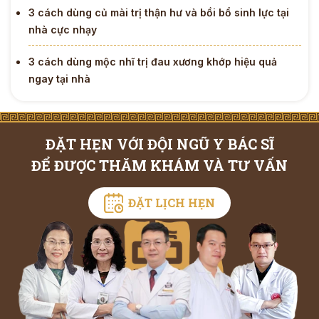
3 cách dùng củ mài trị thận hư và bồi bổ sinh lực tại
nhà cực nhạy
3 cách dùng mộc nhĩ trị đau xương khớp hiệu quả
ngay tại nhà
ĐẶT HẸN VỚI ĐỘI NGŨ Y BÁC SĨ
ĐỂ ĐƯỢC THĂM KHÁM VÀ TƯ VẤN
ĐẶT LỊCH HẸN