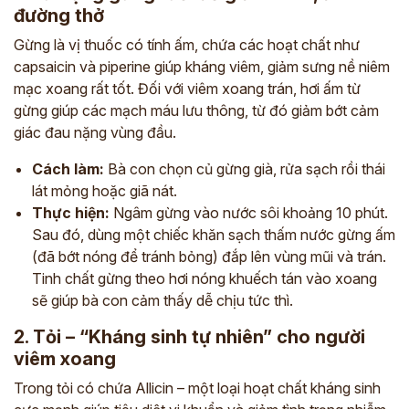
đường thở
Gừng là vị thuốc có tính ấm, chứa các hoạt chất như
capsaicin và piperine giúp kháng viêm, giảm sưng nề niêm
mạc xoang rất tốt. Đối với viêm xoang trán, hơi ấm từ
gừng giúp các mạch máu lưu thông, từ đó giảm bớt cảm
giác đau nặng vùng đầu.
Cách làm:
Bà con chọn củ gừng già, rửa sạch rồi thái
lát mỏng hoặc giã nát.
Thực hiện:
Ngâm gừng vào nước sôi khoảng 10 phút.
Sau đó, dùng một chiếc khăn sạch thấm nước gừng ấm
(đã bớt nóng để tránh bỏng) đắp lên vùng mũi và trán.
Tinh chất gừng theo hơi nóng khuếch tán vào xoang
sẽ giúp bà con cảm thấy dễ chịu tức thì.
2. Tỏi – “Kháng sinh tự nhiên” cho người
viêm xoang
Trong tỏi có chứa Allicin – một loại hoạt chất kháng sinh