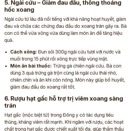
5. Ngải cứu – Giảm đau đầu, thông thoáng
hốc xoang
Ngải cứu từ lâu đã nổi tiếng với khả năng hoạt huyết, giảm
đau và chữa các chứng đau đầu do xoang trán gây ra. Bà
con có thể vừa xông vừa dùng làm món ăn để tăng hiệu
quả.
Cách xông:
Đun sôi 300g ngải cứu tươi với nước và
muối trong 15 phút rồi xông trực tiếp vùng mặt.
Món ăn bài thuốc:
Trứng gà chiên ngải cứu. Bà con
dùng 3 quả trứng gà trộn cùng lá ngải cứu thái nhỏ,
chiên chín và ăn khi còn nóng. Món này giúp bổ huyết,
giảm đau đầu do xoang rất tốt.
6. Rượu hạt gấc hỗ trợ trị viêm xoang sàng
trán
Hạt gấc (mộc biệt tử) trong Đông y có tác dụng tiêu
thũng, kháng viêm rất mạnh. Khi ngâm với rượu, các hoạt
chất trong hạt gấc được chiết xuất tối đa, giúp thẩm thấu