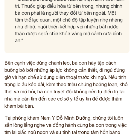
trì. Thuốc giúp điều hòa từ bên trong, nhưng chính
bà con phải là người thay đổi từ bên ngoài. Một
tâm thế lạc quan, một chế độ tập luyện nhẹ nhàng
như đi bộ, ngồi thiền kết hợp với những bát nước
thảo dược sẽ là chìa khóa vàng mở cánh cửa bình
an.”
Bên cạnh việc dùng chanh leo, bà con hãy tập cách
buông bỏ bớt những áp lực không cần thiết, đi ngủ đúng
giờ và hạn chế sử dụng điện thoại trước khi ngủ. Nếu tình
trạng lo âu kéo dài, kèm theo triệu chứng hoảng loạn, khó
thở, vã mồ hôi, bà con tuyệt đối không nên tự điều trị tại
nhà mà cần tìm đến các cơ sở y tế uy tín để được thăm
khám bài bản.
Tại phòng khám Nam Y Đỗ Minh Đường, chúng tôi luôn
sẵn lòng lắng nghe và đồng hành cùng bà con trong việc
tìm lại giấc ngủ ngon và sự tĩnh tại trong tâm hồn bằng