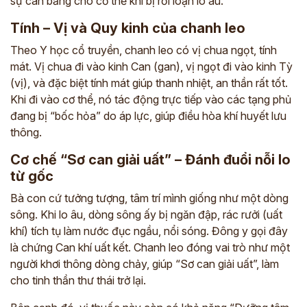
sự cân bằng cho cơ thể khi bị rối loạn lo âu.
Tính – Vị và Quy kinh của chanh leo
Theo Y học cổ truyền, chanh leo có vị chua ngọt, tính
mát. Vị chua đi vào kinh Can (gan), vị ngọt đi vào kinh Tỳ
(vị), và đặc biệt tính mát giúp thanh nhiệt, an thần rất tốt.
Khi đi vào cơ thể, nó tác động trực tiếp vào các tạng phủ
đang bị “bốc hỏa” do áp lực, giúp điều hòa khí huyết lưu
thông.
Cơ chế “Sơ can giải uất” – Đánh đuổi nỗi lo
từ gốc
Bà con cứ tưởng tượng, tâm trí mình giống như một dòng
sông. Khi lo âu, dòng sông ấy bị ngăn đập, rác rưởi (uất
khí) tích tụ làm nước đục ngầu, nổi sóng. Đông y gọi đây
là chứng Can khí uất kết. Chanh leo đóng vai trò như một
người khơi thông dòng chảy, giúp “Sơ can giải uất”, làm
cho tinh thần thư thái trở lại.