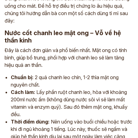
uống cho mát. Để hỗ trợ điều trị chứng lo âu hiệu quả,
chúng tôi hướng dẫn bà con một số cách dùng tỉ mỉ sau
đây:
Nước cốt chanh leo mật ong – Vỗ về hệ
thần kinh
Đây là cách đơn giản và phổ biến nhất. Mật ong có tính
bình, giúp bổ trung, phối hợp với chanh leo sẽ làm tăng
hiệu quả an thần.
Chuẩn bị:
2 quả chanh leo chín, 1-2 thìa mật ong
nguyên chất.
Cách làm:
Lấy phần ruột chanh leo, hòa với khoảng
200ml nước ấm (không dùng nước sôi vì sẽ làm mất
vitamin và enzym quý). Sau đó thêm mật ong, khuấy
đều.
Thời điểm dùng:
Nên uống vào buổi chiều hoặc trước
khi đi ngủ khoảng 1 tiếng. Lúc này, thuốc sẽ ngấm và
giúp hệ thần kinh dịu lại sau một ngày làm việc căng