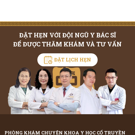
ĐẶT HẸN VỚI ĐỘI NGŨ Y BÁC SĨ
ĐỂ ĐƯỢC THĂM KHÁM VÀ TƯ VẤN
ĐẶT LỊCH HẸN
PHÒNG KHÁM CHUYÊN KHOA Y HỌC CỔ TRUYỀN