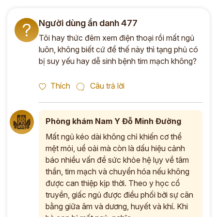
*
Người dùng ẩn danh 477
?
Tôi hay thức đêm xem điện thoại rồi mất ngủ
luôn, không biết cứ để thế này thì tạng phủ có
ĐĂNG KÝ TƯ VẤN »
bị suy yếu hay dễ sinh bệnh tim mạch không?
ĐĂNG KÝ ĐẾN KHÁM TRỰC TIẾP
Thích
Câu trả lời
Thông tin của bạn được bảo mật và chỉ sử dụng cho mục đích tư vấn.
Phòng khám Nam Y Đỗ Minh Đường
Mất ngủ kéo dài không chỉ khiến cơ thể
mệt mỏi, uể oải mà còn là dấu hiệu cảnh
báo nhiều vấn đề sức khỏe hệ lụy về tâm
thần, tim mạch và chuyển hóa nếu không
được can thiệp kịp thời. Theo y học cổ
truyền, giấc ngủ được điều phối bởi sự cân
bằng giữa âm và dương, huyết và khí. Khi