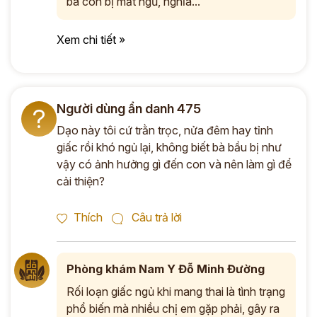
bà con bị mất ngủ, nghĩa...
Xem chi tiết »
Người dùng ẩn danh 475
?
Dạo này tôi cứ trằn trọc, nửa đêm hay tỉnh
giấc rồi khó ngủ lại, không biết bà bầu bị như
vậy có ảnh hưởng gì đến con và nên làm gì để
cải thiện?
Thích
Câu trả lời
Phòng khám Nam Y Đỗ Minh Đường
Rối loạn giấc ngủ khi mang thai là tình trạng
phổ biến mà nhiều chị em gặp phải, gây ra