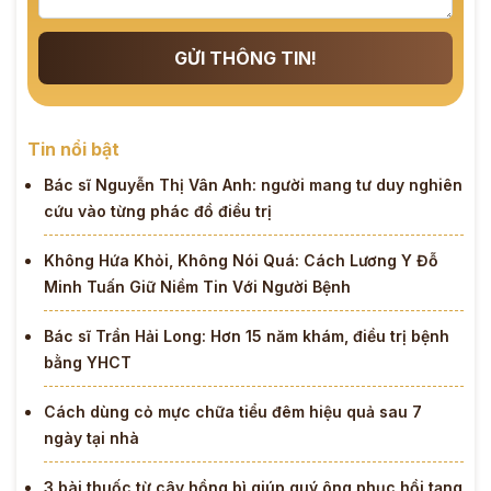
GỬI THÔNG TIN!
Tin nổi bật
Bác sĩ Nguyễn Thị Vân Anh: người mang tư duy nghiên
cứu vào từng phác đồ điều trị
Không Hứa Khỏi, Không Nói Quá: Cách Lương Y Đỗ
Minh Tuấn Giữ Niềm Tin Với Người Bệnh
Bác sĩ Trần Hải Long: Hơn 15 năm khám, điều trị bệnh
bằng YHCT
Cách dùng cỏ mực chữa tiểu đêm hiệu quả sau 7
ngày tại nhà
3 bài thuốc từ cây hồng bì giúp quý ông phục hồi tạng