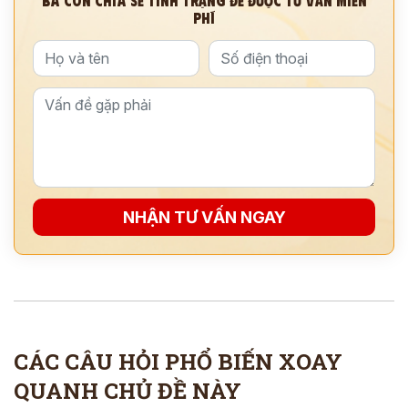
BÀ CON CHIA SẺ TÌNH TRẠNG ĐỂ ĐƯỢC TƯ VẤN MIỄN
PHÍ
NHẬN TƯ VẤN NGAY
ĐĂNG KÝ TƯ VẤN
THĂM KHÁM
CÙNG CHUYÊN GIA Y HỌC CỔ TRUYỀN
CÁC CÂU HỎI PHỔ BIẾN XOAY
*
QUANH CHỦ ĐỀ NÀY
*