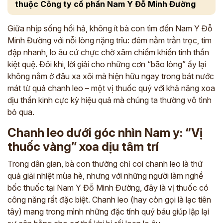
thuộc Công ty cổ phần Nam Y Đỗ Minh Đường
Giữa nhịp sống hối hả, không ít bà con tìm đến Nam Y Đỗ
Minh Đường với nỗi lòng nặng trĩu: đêm nằm trằn trọc, tim
đập nhanh, lo âu cứ chực chờ xâm chiếm khiến tinh thần
kiệt quệ. Đôi khi, lời giải cho những cơn “bão lòng” ấy lại
không nằm ở đâu xa xôi mà hiện hữu ngay trong bát nước
mát từ quả chanh leo – một vị thuốc quý với khả năng xoa
dịu thần kinh cực kỳ hiệu quả mà chúng ta thường vô tình
bỏ qua.
Chanh leo dưới góc nhìn Nam y: “Vị
thuốc vàng” xoa dịu tâm trí
Trong dân gian, bà con thường chỉ coi chanh leo là thứ
quả giải nhiệt mùa hè, nhưng với những người làm nghề
bốc thuốc tại Nam Y Đỗ Minh Đường, đây là vị thuốc có
công năng rất đặc biệt. Chanh leo (hay còn gọi là lạc tiên
tây) mang trong mình những đặc tính quý báu giúp lập lại