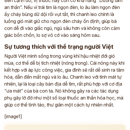
Bên cạnh đó, vị thuốc này còn có khả năng “Dưỡng tâm
an thần”. Nếu ví trái tim là ngọn đèn, lo âu làm ngọn đèn
ấy cháy bùng dữ dội rồi vụt tắt, thì chanh leo chính là
luồng gió mát giữ cho ngọn đèn cháy ổn định, giúp bà
con dễ đi vào giấc ngủ, ngủ sâu hơn và không còn cảm
giác bồn chồn, lo sợ vô cớ vào sáng hôm sau.
Sự tương thích với thể trạng người Việt
Người Việt mình sống trong vùng khí hậu nhiệt đới gió
mùa, cơ thể dễ bị tích nhiệt (nóng trong). Cái nóng này khi
kết hợp với áp lực công việc, gia đình sẽ rất dễ sinh ra tâm
hỏa, dẫn đến mất ngủ và lo âu. Chanh leo với tính mát tự
nhiên, lại là loại cây bản địa dễ tìm, rất phù hợp với cơ địa
“ưa mát” của bà con ta. Nó không gây ra các tác dụng
phụ gây lờ đờ như một số loại thuốc an thần hóa học, mà
giúp cơ thể tỉnh táo, thư giãn một cách tự nhiên nhất.
[image1]