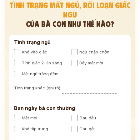
TÌNH TRẠNG MẤT NGỦ, RỐI LOẠN GIẤC
NGỦ
CỦA BÀ CON NHƯ THẾ NÀO?
Tình trạng ngủ
Khó vào giấc
Ngủ chập chờn
Tỉnh giấc 2–3h sáng
Dậy mệt mỏi
Mất ngủ trắng đêm
Tình trạng khác (ghi rõ):
Ban ngày bà con thường
Mệt mỏi
Đau đầu
Khó tập trung
Cáu gắt