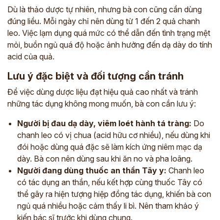
Dù là thảo dược tự nhiên, nhưng bà con cũng cần dùng
đúng liều. Mỗi ngày chỉ nên dùng từ 1 đến 2 quả chanh
leo. Việc lạm dụng quá mức có thể dẫn đến tình trạng mệt
mỏi, buồn ngủ quá độ hoặc ảnh hưởng đến dạ dày do tính
acid của quả.
Lưu ý đặc biệt và đối tượng cần tránh
Để việc dùng dược liệu đạt hiệu quả cao nhất và tránh
những tác dụng không mong muốn, bà con cần lưu ý:
Người bị đau dạ dày, viêm loét hành tá tràng:
Do
chanh leo có vị chua (acid hữu cơ nhiều), nếu dùng khi
đói hoặc dùng quá đặc sẽ làm kích ứng niêm mạc dạ
dày. Bà con nên dùng sau khi ăn no và pha loãng.
Người đang dùng thuốc an thần Tây y:
Chanh leo
có tác dụng an thần, nếu kết hợp cùng thuốc Tây có
thể gây ra hiện tượng hiệp đồng tác dụng, khiến bà con
ngủ quá nhiều hoặc cảm thấy li bì. Nên tham khảo ý
kiến bác sĩ trước khi dùng chung.