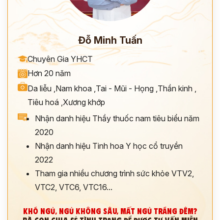
Đỗ Minh Tuấn
Chuyên Gia YHCT
Hơn 20 năm
Da liễu
,
Nam khoa
,
Tai - Mũi - Họng
,
Thần kinh
,
Tiêu hoá
,
Xương khớp
Nhận danh hiệu Thầy thuốc nam tiêu biểu năm
2020
Nhận danh hiệu Tinh hoa Y học cổ truyền
2022
Tham gia nhiều chương trình sức khỏe VTV2,
VTC2, VTC6, VTC16...
KHÓ NGỦ, NGỦ KHÔNG SÂU, MẤT NGỦ TRẮNG ĐÊM?