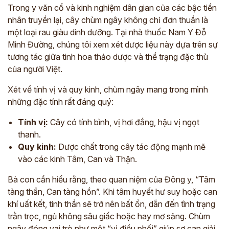
Trong y văn cổ và kinh nghiệm dân gian của các bậc tiền
nhân truyền lại, cây chùm ngây không chỉ đơn thuần là
một loại rau giàu dinh dưỡng. Tại nhà thuốc Nam Y Đỗ
Minh Đường, chúng tôi xem xét dược liệu này dựa trên sự
tương tác giữa tinh hoa thảo dược và thể trạng đặc thù
của người Việt.
Xét về tính vị và quy kinh, chùm ngây mang trong mình
những đặc tính rất đáng quý:
Tính vị:
Cây có tính bình, vị hơi đắng, hậu vị ngọt
thanh.
Quy kinh:
Dược chất trong cây tác động mạnh mẽ
vào các kinh Tâm, Can và Thận.
Bà con cần hiểu rằng, theo quan niệm của Đông y, “Tâm
tàng thần, Can tàng hồn”. Khi tâm huyết hư suy hoặc can
khí uất kết, tinh thần sẽ trở nên bất ổn, dẫn đến tình trạng
trằn trọc, ngủ không sâu giấc hoặc hay mơ sảng. Chùm
ngây đóng vai trò như một “vị điều phối” giúp sơ can giải