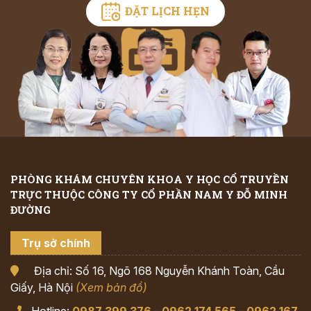
ĐẶT LỊCH HẸN
PHÒNG KHÁM CHUYÊN KHOA Y HỌC CỔ TRUYỀN
TRỰC THUỘC CÔNG TY CỔ PHẦN NAM Y ĐỖ MINH
ĐƯỜNG
Trụ sở chính
Địa chỉ: Số 16, Ngõ 168 Nguyễn Khánh Toàn, Cầu
Giấy, Hà Nội
(Xem bản đồ)
Hotline:
0987 399 376
-
0962 174 565
-
0962 167