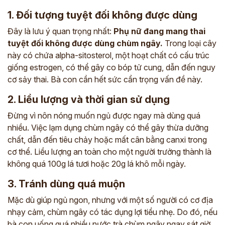
1. Đối tượng tuyệt đối không được dùng
Đây là lưu ý quan trọng nhất:
Phụ nữ đang mang thai
tuyệt đối không được dùng chùm ngây.
Trong loại cây
này có chứa alpha-sitosterol, một hoạt chất có cấu trúc
giống estrogen, có thể gây co bóp tử cung, dẫn đến nguy
cơ sảy thai. Bà con cần hết sức cẩn trọng vấn đề này.
2. Liều lượng và thời gian sử dụng
Đừng vì nôn nóng muốn ngủ được ngay mà dùng quá
nhiều. Việc lạm dụng chùm ngây có thể gây thừa dưỡng
chất, dẫn đến tiêu chảy hoặc mất cân bằng canxi trong
cơ thể. Liều lượng an toàn cho một người trưởng thành là
không quá 100g lá tươi hoặc 20g lá khô mỗi ngày.
3. Tránh dùng quá muộn
Mặc dù giúp ngủ ngon, nhưng với một số người có cơ địa
nhạy cảm, chùm ngây có tác dụng lợi tiểu nhẹ. Do đó, nếu
bà con uống quá nhiều nước trà chùm ngây ngay sát giờ