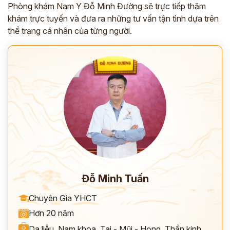
Phòng khám Nam Y Đỗ Minh Đường sẽ trực tiếp thăm
khám trực tuyến và đưa ra những tư vấn tận tình dựa trên
thể trạng cá nhân của từng người.
Đỗ Minh Tuấn
Chuyên Gia YHCT
Hơn 20 năm
Da liễu
,
Nam khoa
,
Tai - Mũi - Họng
,
Thần kinh
,