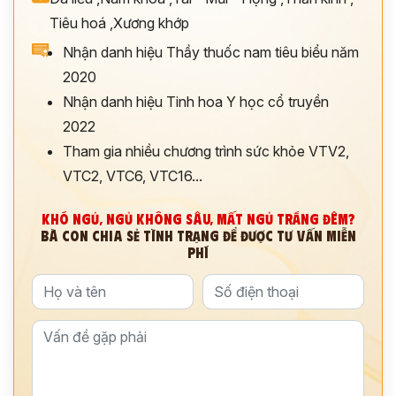
Tiêu hoá
,
Xương khớp
Nhận danh hiệu Thầy thuốc nam tiêu biểu năm
2020
Nhận danh hiệu Tinh hoa Y học cổ truyền
2022
Tham gia nhiều chương trình sức khỏe VTV2,
VTC2, VTC6, VTC16...
KHÓ NGỦ, NGỦ KHÔNG SÂU, MẤT NGỦ TRẮNG ĐÊM?
BÀ CON CHIA SẺ TÌNH TRẠNG ĐỂ ĐƯỢC TƯ VẤN MIỄN
PHÍ
ĐĂNG KÝ TƯ VẤN
THĂM KHÁM
CÙNG CHUYÊN GIA Y HỌC CỔ TRUYỀN
*
*