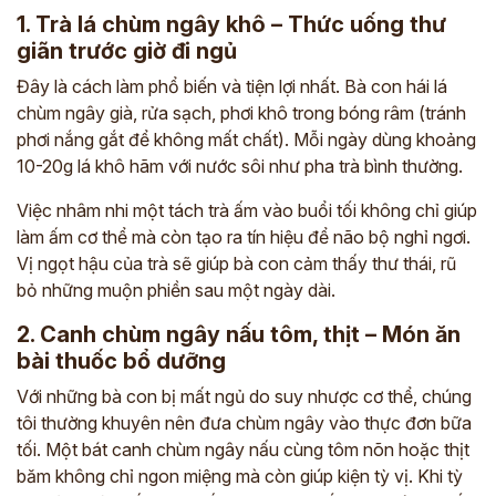
1. Trà lá chùm ngây khô – Thức uống thư
giãn trước giờ đi ngủ
Đây là cách làm phổ biến và tiện lợi nhất. Bà con hái lá
chùm ngây già, rửa sạch, phơi khô trong bóng râm (tránh
phơi nắng gắt để không mất chất). Mỗi ngày dùng khoảng
10-20g lá khô hãm với nước sôi như pha trà bình thường.
Việc nhâm nhi một tách trà ấm vào buổi tối không chỉ giúp
làm ấm cơ thể mà còn tạo ra tín hiệu để não bộ nghỉ ngơi.
Vị ngọt hậu của trà sẽ giúp bà con cảm thấy thư thái, rũ
bỏ những muộn phiền sau một ngày dài.
2. Canh chùm ngây nấu tôm, thịt – Món ăn
bài thuốc bổ dưỡng
Với những bà con bị mất ngủ do suy nhược cơ thể, chúng
tôi thường khuyên nên đưa chùm ngây vào thực đơn bữa
tối. Một bát canh chùm ngây nấu cùng tôm nõn hoặc thịt
băm không chỉ ngon miệng mà còn giúp kiện tỳ vị. Khi tỳ