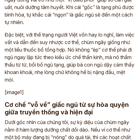
uất, nuôi dưỡng tâm huyết. Khi cái “gốc” là tạng phủ được
bình hòa, tự khắc cái “ngọn” là giấc ngủ sẽ đến một cách
tự nhiên.
Đặc biệt, với thể trạng người Việt vốn hay lo nghĩ, làm việc
vất vả dẫn đến suy nhược cơ thể, chùm ngây giống như
một liều thuốc bổ tổng hợp. Nó không “ép” cơ thể phải đi
ngủ ngay lập tức theo kiểu ức chế thần kinh, mà nó thẩm
thấu từ từ, bồi bổ ngũ tạng, giúp bà con ngủ dậy cảm thấy
khoan khoái, nhẹ lòng chứ không hề bị nặng đầu, mệt
mỏi.
[image1]
Cơ chế “vỗ về” giấc ngủ từ sự hòa quyện
giữa truyền thống và hiện đại
Dưới góc nhìn của chúng tôi, sự kỳ diệu của chùm ngây
nằm ở hàm lượng dưỡng chất dồi dào. Nếu ví cơ thể như
một bộ máy đang bị “nóng” do quá tải, thì các hoạt chất