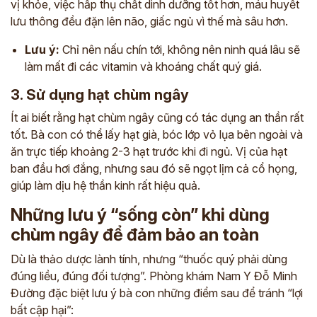
vị khỏe, việc hấp thụ chất dinh dưỡng tốt hơn, máu huyết
lưu thông đều đặn lên não, giấc ngủ vì thế mà sâu hơn.
Lưu ý:
Chỉ nên nấu chín tới, không nên ninh quá lâu sẽ
làm mất đi các vitamin và khoáng chất quý giá.
3. Sử dụng hạt chùm ngây
Ít ai biết rằng hạt chùm ngây cũng có tác dụng an thần rất
tốt. Bà con có thể lấy hạt già, bóc lớp vỏ lụa bên ngoài và
ăn trực tiếp khoảng 2-3 hạt trước khi đi ngủ. Vị của hạt
ban đầu hơi đắng, nhưng sau đó sẽ ngọt lịm cả cổ họng,
giúp làm dịu hệ thần kinh rất hiệu quả.
Những lưu ý “sống còn” khi dùng
chùm ngây để đảm bảo an toàn
Dù là thảo dược lành tính, nhưng “thuốc quý phải dùng
đúng liều, đúng đối tượng”. Phòng khám Nam Y Đỗ Minh
Đường đặc biệt lưu ý bà con những điểm sau để tránh “lợi
bất cập hại”: