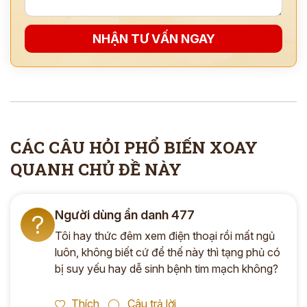
*
NHẬN TƯ VẤN NGAY
ĐĂNG KÝ TƯ VẤN »
ĐĂNG KÝ ĐẾN KHÁM TRỰC TIẾP
Thông tin của bạn được bảo mật và chỉ sử dụng cho mục đích tư vấn.
CÁC CÂU HỎI PHỔ BIẾN XOAY
QUANH CHỦ ĐỀ NÀY
Người dùng ẩn danh 477
?
Tôi hay thức đêm xem điện thoại rồi mất ngủ
luôn, không biết cứ để thế này thì tạng phủ có
bị suy yếu hay dễ sinh bệnh tim mạch không?
Thích
Câu trả lời