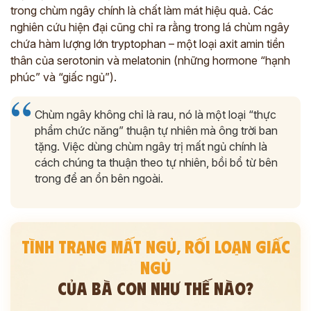
trong chùm ngây chính là chất làm mát hiệu quả. Các
nghiên cứu hiện đại cũng chỉ ra rằng trong lá chùm ngây
chứa hàm lượng lớn tryptophan – một loại axit amin tiền
thân của serotonin và melatonin (những hormone “hạnh
phúc” và “giấc ngủ”).
Chùm ngây không chỉ là rau, nó là một loại “thực
phẩm chức năng” thuận tự nhiên mà ông trời ban
tặng. Việc dùng chùm ngây trị mất ngủ chính là
cách chúng ta thuận theo tự nhiên, bồi bổ từ bên
trong để an ổn bên ngoài.
TÌNH TRẠNG MẤT NGỦ, RỐI LOẠN GIẤC
NGỦ
CỦA BÀ CON NHƯ THẾ NÀO?