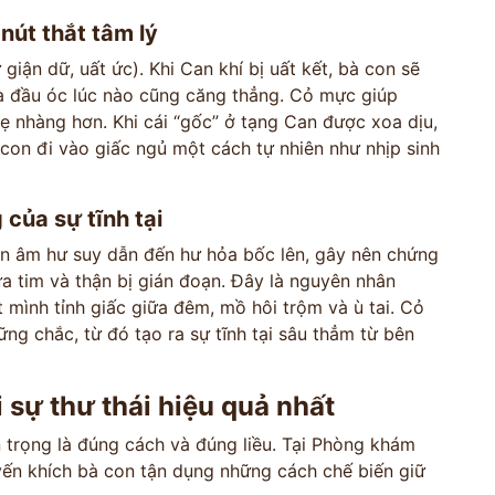
 nút thắt tâm lý
giận dữ, uất ức). Khi Can khí bị uất kết, bà con sẽ
à đầu óc lúc nào cũng căng thẳng. Cỏ mực giúp
hẹ nhàng hơn. Khi cái “gốc” ở tạng Can được xoa dịu,
 con đi vào giấc ngủ một cách tự nhiên như nhịp sinh
của sự tĩnh tại
ận âm hư suy dẫn đến hư hỏa bốc lên, gây nên chứng
iữa tim và thận bị gián đoạn. Đây là nguyên nhân
t mình tỉnh giấc giữa đêm, mồ hôi trộm và ù tai. Cỏ
ng chắc, từ đó tạo ra sự tĩnh tại sâu thẳm từ bên
 sự thư thái hiệu quả nhất
 trọng là đúng cách và đúng liều. Tại Phòng khám
ến khích bà con tận dụng những cách chế biến giữ