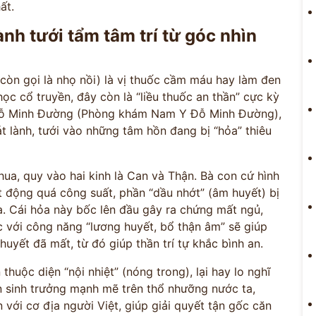
ất.
nh tưới tẩm tâm trí từ góc nhìn
còn gọi là nhọ nồi) là vị thuốc cầm máu hay làm đen
học cổ truyền, đây còn là “liều thuốc an thần” cực kỳ
Y Đỗ Minh Đường (Phòng khám Nam Y Đỗ Minh Đường),
 lành, tưới vào những tâm hồn đang bị “hỏa” thiêu
hua, quy vào hai kinh là Can và Thận. Bà con cứ hình
t động quá công suất, phần “dầu nhớt” (âm huyết) bị
ỏa. Cái hỏa này bốc lên đầu gây ra chứng mất ngủ,
c với công năng “lương huyết, bổ thận âm” sẽ giúp
huyết đã mất, từ đó giúp thần trí tự khắc bình an.
thuộc diện “nội nhiệt” (nóng trong), lại hay lo nghĩ
 sinh trưởng mạnh mẽ trên thổ nhưỡng nước ta,
 với cơ địa người Việt, giúp giải quyết tận gốc căn