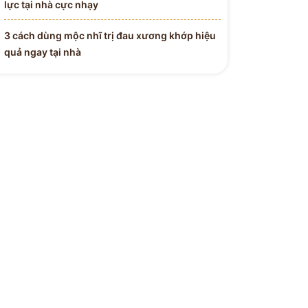
lực tại nhà cực nhạy
3 cách dùng mộc nhĩ trị đau xương khớp hiệu
quả ngay tại nhà
 Y BÁC SĨ
H ĐƯỜNG
Tận Tâm - Y Đức