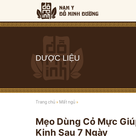
DƯỢC LIỆU
Trang chủ
»
Mất ngủ
»
Mẹo Dùng Cỏ Mực Giúp
Kinh Sau 7 Ngày