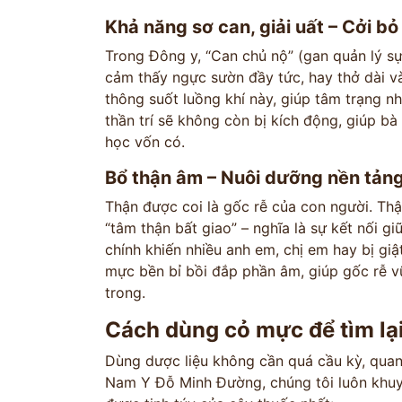
Khả năng sơ can, giải uất – Cởi bỏ
Trong Đông y, “Can chủ nộ” (gan quản lý sự 
cảm thấy ngực sườn đầy tức, hay thở dài v
thông suốt luồng khí này, giúp tâm trạng n
thần trí sẽ không còn bị kích động, giúp bà
học vốn có.
Bổ thận âm – Nuôi dưỡng nền tảng 
Thận được coi là gốc rễ của con người. Th
“tâm thận bất giao” – nghĩa là sự kết nối g
chính khiến nhiều anh em, chị em hay bị giậ
mực bền bỉ bồi đắp phần âm, giúp gốc rễ vữ
trong.
Cách dùng cỏ mực để tìm lại
Dùng dược liệu không cần quá cầu kỳ, quan
Nam Y Đỗ Minh Đường, chúng tôi luôn khuy