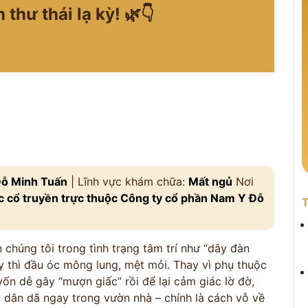
 thư thái lạ kỳ! 🌿👇
ỗ Minh Tuấn
| Lĩnh vực khám chữa:
Mất ngủ
Nơi
 cổ truyền trực thuộc Công ty cổ phần Nam Y Đỗ
T
 chúng tôi trong tình trạng tâm trí như “dây đàn
 thì đầu óc mông lung, mệt mỏi. Thay vì phụ thuộc
ốn dễ gây “mượn giấc” rồi để lại cảm giác lờ đờ,
 dân dã ngay trong vườn nhà – chính là cách vỗ về