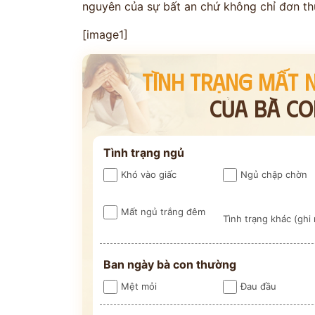
nguyên của sự bất an chứ không chỉ đơn thu
[image1]
TÌNH TRẠNG MẤT N
CỦA BÀ CO
ĐĂNG KÝ TƯ
Tình trạng ngủ
Khó vào giấc
Ngủ chập chờn
THĂM KHÁ
Mất ngủ trắng đêm
Tình trạng khác (ghi 
CÙNG CHUYÊN GIA Y HỌC 
Ban ngày bà con thường
Mệt mỏi
Đau đầu
Bác sĩ >20 năm kinh
Phác đồ cá nhâ
nghiệm
theo thể trạ