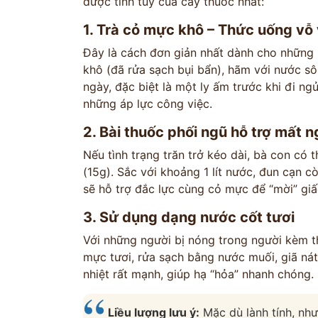
được tinh túy của cây thuốc nhất:
1. Trà cỏ mực khô – Thức uống vỗ v
Đây là cách đơn giản nhất dành cho những
khô (đã rửa sạch bụi bẩn), hãm với nước sô
ngày, đặc biệt là một ly ấm trước khi đi ngủ
những áp lực công việc.
2. Bài thuốc phối ngũ hỗ trợ mất n
Nếu tình trạng trăn trở kéo dài, bà con có t
(15g). Sắc với khoảng 1 lít nước, đun cạn cò
sẽ hỗ trợ đắc lực cùng cỏ mực để “mời” gi
3. Sử dụng dạng nước cốt tươi
Với những người bị nóng trong người kèm 
mực tươi, rửa sạch bằng nước muối, giã ná
nhiệt rất mạnh, giúp hạ “hỏa” nhanh chóng.
Liều lượng lưu ý:
Mặc dù lành tính, nh