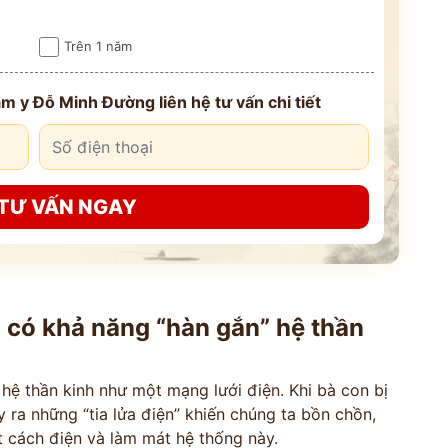
*
Trên 1 năm
*
m y Đỗ Minh Đường liên hệ tư vấn chi tiết
*
VẤN »
TƯ VẤN NGAY
HOTLINE TƯ VẤN
 TRỰC TIẾP
0962 167 835
 sử dụng cho mục đích tư vấn.
i có khả năng “hàn gắn” hệ thần
 hệ thần kinh như một mạng lưới điện. Khi bà con bị
y ra những “tia lửa điện” khiến chúng ta bồn chồn,
 cách điện và làm mát hệ thống này.