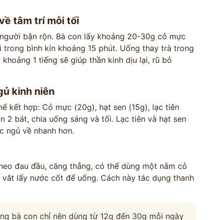
ề tâm trí mỗi tối
 người bận rộn. Bà con lấy khoảng 20-30g cỏ mực
i trong bình kín khoảng 15 phút. Uống thay trà trong
 khoảng 1 tiếng sẽ giúp thần kinh dịu lại, rũ bỏ
gủ kinh niên
hể kết hợp: Cỏ mực (20g), hạt sen (15g), lạc tiên
n 2 bát, chia uống sáng và tối. Lạc tiên và hạt sen
ấc ngủ về nhanh hơn.
theo đau đầu, căng thẳng, có thể dùng một nắm cỏ
t vắt lấy nước cốt để uống. Cách này tác dụng thanh
ưng bà con chỉ nên dùng từ 12g đến 30g mỗi ngày