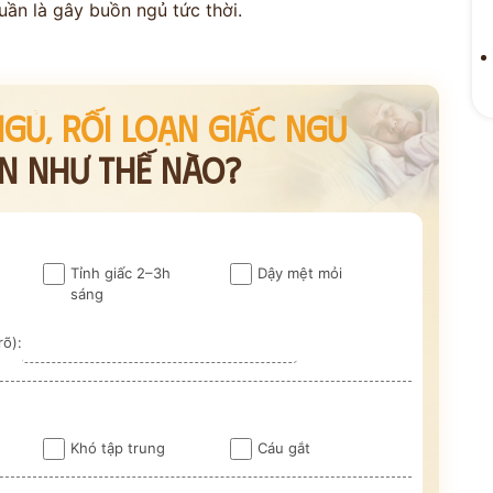
ần là gây buồn ngủ tức thời.
GỦ, RỐI LOẠN GIẤC NGỦ
N NHƯ THẾ NÀO?
ĐỘI NGŨ
 VẤN
ĐỖ MIN
Tỉnh giấc 2–3h
Dậy mệt mỏi
M
Kinh Nghiệm - 
sáng
rõ):
CỔ TRUYỀN
Khó tập trung
Cáu gắt
n hóa
Bảo mật thông tin tuyệt
ng
đối