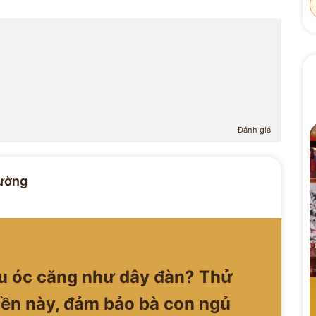
Đánh giá
ường
ầu óc căng như dây đàn? Thử
iền này, đảm bảo bà con ngủ