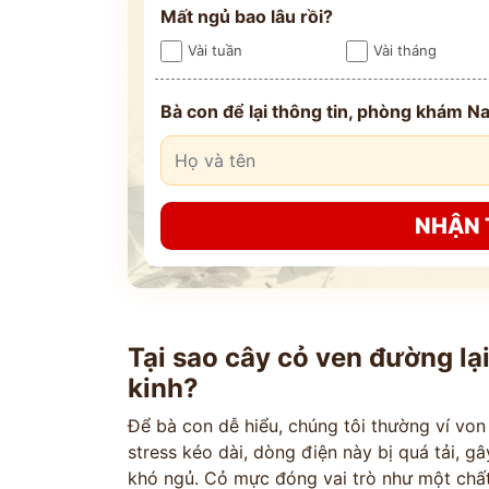
Mất ngủ bao lâu rồi?
Vài tuần
Vài tháng
Bà con để lại thông tin, phòng khám Na
ĐĂNG KÝ TƯ 
NHẬN 
ĐĂNG KÝ ĐẾN KHÁM
Thông tin của bạn được bảo mật và chỉ
Tại sao cây cỏ ven đường lạ
kinh?
Để bà con dễ hiểu, chúng tôi thường ví von
stress kéo dài, dòng điện này bị quá tải, gâ
khó ngủ. Cỏ mực đóng vai trò như một chất