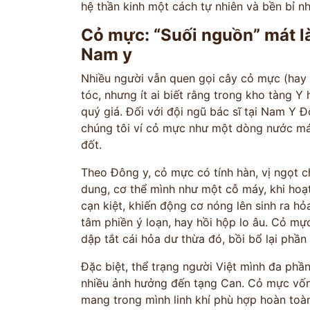
hệ thần kinh một cách tự nhiên và bền bỉ nh
Cỏ mực: “Suối nguồn” mát là
Nam y
Nhiều người vẫn quen gọi cây cỏ mực (hay 
tóc, nhưng ít ai biết rằng trong kho tàng Y 
quý giá. Đối với đội ngũ bác sĩ tại Nam 
chúng tôi ví cỏ mực như một dòng nước mát
đốt.
Theo Đông y, cỏ mực có tính hàn, vị ngọt c
dung, cơ thể mình như một cỗ máy, khi hoạ
cạn kiệt, khiến động cơ nóng lên sinh ra h
tâm phiền ý loạn, hay hồi hộp lo âu. Cỏ mự
dập tắt cái hỏa dư thừa đó, bồi bổ lại phần 
Đặc biệt, thể trạng người Việt mình đa phần 
nhiều ảnh hưởng đến tạng Can. Cỏ mực vốn
mang trong mình linh khí phù hợp hoàn toàn