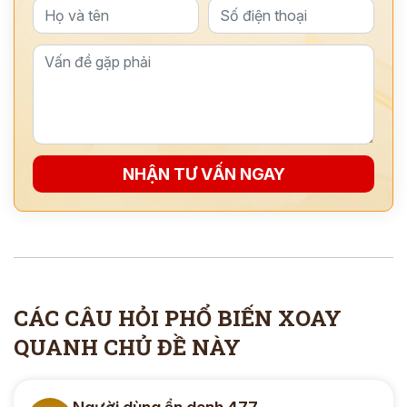
NHẬN TƯ VẤN NGAY
ĐĂNG KÝ TƯ VẤN
THĂM KHÁM
CÁC CÂU HỎI PHỔ BIẾN XOAY
CÙNG CHUYÊN GIA Y HỌC CỔ TRUYỀN
QUANH CHỦ ĐỀ NÀY
*
*