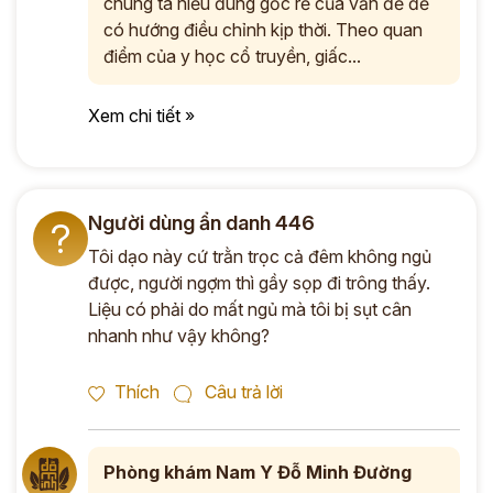
chúng ta hiểu đúng gốc rễ của vấn đề để
có hướng điều chỉnh kịp thời. Theo quan
điểm của y học cổ truyền, giấc...
Xem chi tiết »
Người dùng ẩn danh 446
?
Tôi dạo này cứ trằn trọc cả đêm không ngủ
được, người ngợm thì gầy sọp đi trông thấy.
Liệu có phải do mất ngủ mà tôi bị sụt cân
nhanh như vậy không?
Thích
Câu trả lời
Phòng khám Nam Y Đỗ Minh Đường