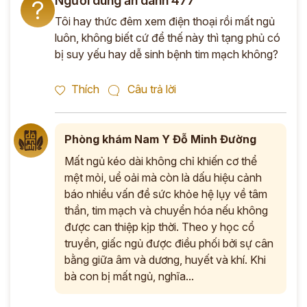
Người dùng ẩn danh 477
?
Tôi hay thức đêm xem điện thoại rồi mất ngủ
*
luôn, không biết cứ để thế này thì tạng phủ có
bị suy yếu hay dễ sinh bệnh tim mạch không?
ĐĂNG KÝ TƯ VẤN »
Thích
Câu trả lời
ĐĂNG KÝ ĐẾN KHÁM TRỰC TIẾP
Thông tin của bạn được bảo mật và chỉ sử dụng cho mục đích tư vấn.
Phòng khám Nam Y Đỗ Minh Đường
Mất ngủ kéo dài không chỉ khiến cơ thể
mệt mỏi, uể oải mà còn là dấu hiệu cảnh
báo nhiều vấn đề sức khỏe hệ lụy về tâm
thần, tim mạch và chuyển hóa nếu không
được can thiệp kịp thời. Theo y học cổ
truyền, giấc ngủ được điều phối bởi sự cân
bằng giữa âm và dương, huyết và khí. Khi
bà con bị mất ngủ, nghĩa...