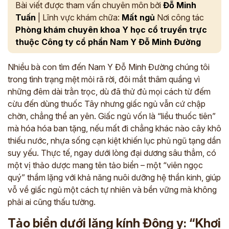
Bài viết được tham vấn chuyên môn bởi
Đỗ Minh
Tuấn
| Lĩnh vực khám chữa:
Mất ngủ
Nơi công tác
Phòng khám chuyên khoa Y học cổ truyền trực
thuộc Công ty cổ phần Nam Y Đỗ Minh Đường
Nhiều bà con tìm đến Nam Y Đỗ Minh Đường chúng tôi
trong tình trạng mệt mỏi rã rời, đôi mắt thâm quầng vì
những đêm dài trằn trọc, dù đã thử đủ mọi cách từ đếm
cừu đến dùng thuốc Tây nhưng giấc ngủ vẫn cứ chập
chờn, chẳng thể an yên. Giấc ngủ vốn là “liều thuốc tiên”
mà hóa hóa ban tặng, nếu mất đi chẳng khác nào cây khô
thiếu nước, nhựa sống cạn kiệt khiến lục phủ ngũ tạng dần
suy yếu. Thực tế, ngay dưới lòng đại dương sâu thẳm, có
một vị thảo dược mang tên tảo biển – một “viên ngọc
quý” thầm lặng với khả năng nuôi dưỡng hệ thần kinh, giúp
vỗ về giấc ngủ một cách tự nhiên và bền vững mà không
phải ai cũng thấu tường.
Tảo biển dưới lăng kính Đông y: “Khơi