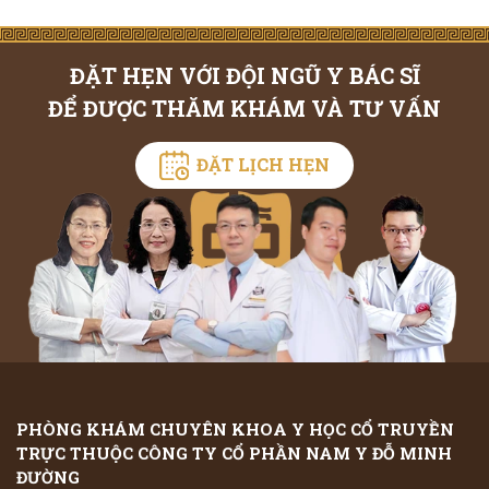
ĐẶT HẸN VỚI ĐỘI NGŨ Y BÁC SĨ
ĐỂ ĐƯỢC THĂM KHÁM VÀ TƯ VẤN
ĐẶT LỊCH HẸN
PHÒNG KHÁM CHUYÊN KHOA Y HỌC CỔ TRUYỀN
TRỰC THUỘC CÔNG TY CỔ PHẦN NAM Y ĐỖ MINH
ĐƯỜNG