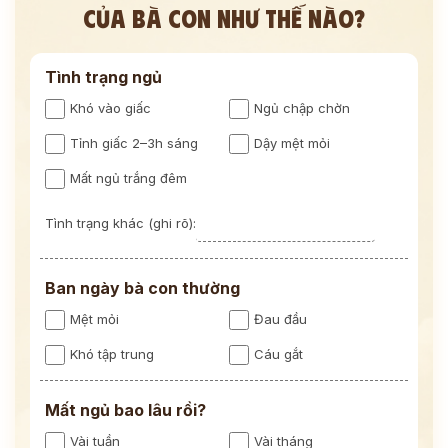
CỦA BÀ CON NHƯ THẾ NÀO?
Tình trạng ngủ
Khó vào giấc
Ngủ chập chờn
Tỉnh giấc 2–3h sáng
Dậy mệt mỏi
Mất ngủ trắng đêm
Tình trạng khác (ghi rõ):
Ban ngày bà con thường
Mệt mỏi
Đau đầu
Khó tập trung
Cáu gắt
Mất ngủ bao lâu rồi?
Vài tuần
Vài tháng