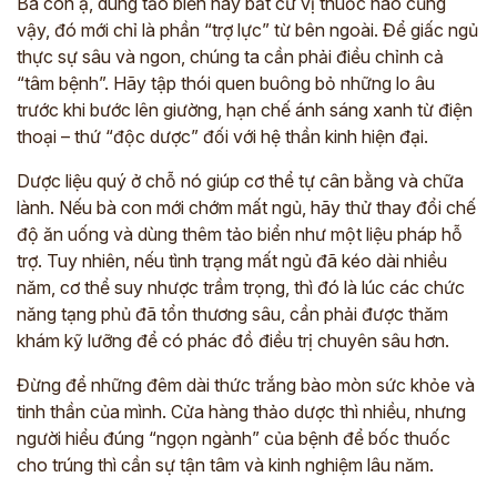
Bà con ạ, dùng tảo biển hay bất cứ vị thuốc nào cũng
vậy, đó mới chỉ là phần “trợ lực” từ bên ngoài. Để giấc ngủ
thực sự sâu và ngon, chúng ta cần phải điều chỉnh cả
“tâm bệnh”. Hãy tập thói quen buông bỏ những lo âu
trước khi bước lên giường, hạn chế ánh sáng xanh từ điện
thoại – thứ “độc dược” đối với hệ thần kinh hiện đại.
Dược liệu quý ở chỗ nó giúp cơ thể tự cân bằng và chữa
lành. Nếu bà con mới chớm mất ngủ, hãy thử thay đổi chế
độ ăn uống và dùng thêm tảo biển như một liệu pháp hỗ
trợ. Tuy nhiên, nếu tình trạng mất ngủ đã kéo dài nhiều
năm, cơ thể suy nhược trầm trọng, thì đó là lúc các chức
năng tạng phủ đã tổn thương sâu, cần phải được thăm
khám kỹ lưỡng để có phác đồ điều trị chuyên sâu hơn.
Đừng để những đêm dài thức trắng bào mòn sức khỏe và
tinh thần của mình. Cửa hàng thảo dược thì nhiều, nhưng
người hiểu đúng “ngọn ngành” của bệnh để bốc thuốc
cho trúng thì cần sự tận tâm và kinh nghiệm lâu năm.