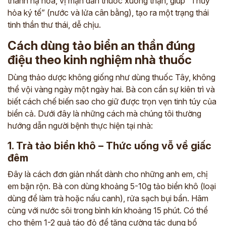
thanh hạ hỏa, vị mặn dẫn thuốc xuống thận, giúp “Thủy
hỏa ký tế” (nước và lửa cân bằng), tạo ra một trạng thái
tinh thần thư thái, dễ chịu.
Cách dùng tảo biển an thần đúng
điệu theo kinh nghiệm nhà thuốc
Dùng thảo dược không giống như dùng thuốc Tây, không
thể vội vàng ngày một ngày hai. Bà con cần sự kiên trì và
biết cách chế biến sao cho giữ được trọn vẹn tinh túy của
biển cả. Dưới đây là những cách mà chúng tôi thường
hướng dẫn người bệnh thực hiện tại nhà:
1. Trà tảo biển khô – Thức uống vỗ về giấc
đêm
Đây là cách đơn giản nhất dành cho những anh em, chị
em bận rộn. Bà con dùng khoảng 5-10g tảo biển khô (loại
dùng để làm trà hoặc nấu canh), rửa sạch bụi bẩn. Hãm
cùng với nước sôi trong bình kín khoảng 15 phút. Có thể
cho thêm 1-2 quả táo đỏ để tăng cường tác dụng bổ