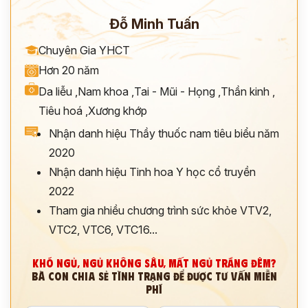
Đỗ Minh Tuấn
Chuyên Gia YHCT
Hơn 20 năm
Da liễu
,
Nam khoa
,
Tai - Mũi - Họng
,
Thần kinh
,
Tiêu hoá
,
Xương khớp
Nhận danh hiệu Thầy thuốc nam tiêu biểu năm
2020
Nhận danh hiệu Tinh hoa Y học cổ truyền
2022
Tham gia nhiều chương trình sức khỏe VTV2,
VTC2, VTC6, VTC16...
KHÓ NGỦ, NGỦ KHÔNG SÂU, MẤT NGỦ TRẮNG ĐÊM?
BÀ CON CHIA SẺ TÌNH TRẠNG ĐỂ ĐƯỢC TƯ VẤN MIỄN
PHÍ