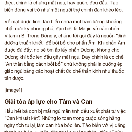
điệu, chính là chứng mất ngủ, hay quên, đau đầu. Tảo
biển đóng vai trò như một người thợ chỉnh đàn khéo léo.
Về mặt dược tính, tảo biển chứa một hàm lượng khoáng
chất cực kỳ phong phú, đặc biệt là Magie và các nhóm
Vitamin B. Trong Đông y, chúng tôi gọi đây là nguồn “dinh
dưỡng thuần khiết” để bồi bổ cho phần Âm. Khi phần Âm
được đủ đầy, nó sẽ ôm ấp lấy phần Dương, không cho
Dương khí bốc lên đầu gây mất ngủ. Đây chính là cơ chế
“An thần bằng cách bồi bổ” chứ không phải là cưỡng ép
giấc ngủ bằng các hoạt chất ức chế thần kinh như thuốc
tân dược.
[image1]
Giải tỏa áp lực cho Tâm và Can
Hầu hết bà con bị mất ngủ mãn tính đều xuất phát từ việc
“Can khí uất kết”. Những lo toan trong cuộc sống hằng
ngày tích tụ lại, làm can hỏa bốc lên. Tảo biển với vị đắng