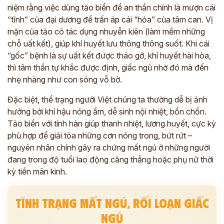
niệm rằng việc dùng tảo biển để an thần chính là mượn cái
“tĩnh” của đại dương để trấn áp cái “hỏa” của tâm can. Vị
mặn của tảo có tác dụng nhuyễn kiên (làm mềm những
chỗ uất kết), giúp khí huyết lưu thông thông suốt. Khi cái
“gốc” bệnh là sự uất kết được tháo gỡ, khí huyết hài hòa,
thì tâm thần tự khắc được định, giấc ngủ nhờ đó mà đến
nhẹ nhàng như con sóng vỗ bờ.
Đặc biệt, thể trạng người Việt chúng ta thường dễ bị ảnh
hưởng bởi khí hậu nóng ẩm, dễ sinh nội nhiệt, bồn chồn.
Tảo biển với tính hàn giúp thanh nhiệt, lương huyết, cực kỳ
phù hợp để giải tỏa những cơn nóng trong, bứt rứt –
nguyên nhân chính gây ra chứng mất ngủ ở những người
đang trong độ tuổi lao động căng thẳng hoặc phụ nữ thời
kỳ tiền mãn kinh.
TÌNH TRẠNG MẤT NGỦ, RỐI LOẠN GIẤC
NGỦ