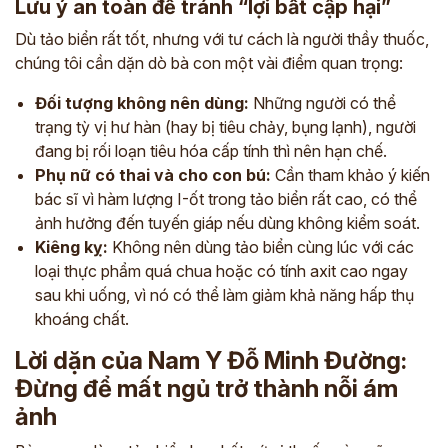
Lưu ý an toàn để tránh “lợi bất cập hại”
Dù tảo biển rất tốt, nhưng với tư cách là người thầy thuốc,
chúng tôi cần dặn dò bà con một vài điểm quan trọng:
Đối tượng không nên dùng:
Những người có thể
trạng tỳ vị hư hàn (hay bị tiêu chảy, bụng lạnh), người
đang bị rối loạn tiêu hóa cấp tính thì nên hạn chế.
Phụ nữ có thai và cho con bú:
Cần tham khảo ý kiến
bác sĩ vì hàm lượng I-ốt trong tảo biển rất cao, có thể
ảnh hưởng đến tuyến giáp nếu dùng không kiểm soát.
Kiêng kỵ:
Không nên dùng tảo biển cùng lúc với các
loại thực phẩm quá chua hoặc có tính axit cao ngay
sau khi uống, vì nó có thể làm giảm khả năng hấp thụ
khoáng chất.
Lời dặn của Nam Y Đỗ Minh Đường:
Đừng để mất ngủ trở thành nỗi ám
ảnh