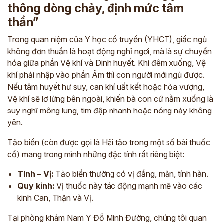
thông dòng chảy, định mức tâm
thần”
Trong quan niệm của Y học cổ truyền (YHCT), giấc ngủ
không đơn thuần là hoạt động nghỉ ngơi, mà là sự chuyển
hóa giữa phần Vệ khí và Dinh huyết. Khi đêm xuống, Vệ
khí phải nhập vào phần Âm thì con người mới ngủ được.
Nếu tâm huyết hư suy, can khí uất kết hoặc hỏa vượng,
Vệ khí sẽ lơ lửng bên ngoài, khiến bà con cứ nằm xuống là
suy nghĩ mông lung, tim đập nhanh hoặc nóng nảy không
yên.
Tảo biển (còn được gọi là Hải tảo trong một số bài thuốc
cổ) mang trong mình những đặc tính rất riêng biệt:
Tính – Vị:
Tảo biển thường có vị đắng, mặn, tính hàn.
Quy kinh:
Vị thuốc này tác động mạnh mẽ vào các
kinh Can, Thận và Vị.
Tại phòng khám Nam Y Đỗ Minh Đường, chúng tôi quan