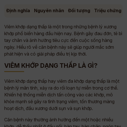
Định nghĩa
Nguyên nhân
Đối tượng
Triệu chứng
Viêm khớp dạng thấp là một trong những bệnh lý xương
khớp phổ biến hàng đầu hiện nay. Bệnh gây đau đớn, tê bì
tay chân và ảnh hưởng tiêu cực đến cuộc sống hàng
ngày. Hiểu rõ về căn bệnh này sẽ giúp người mắc sớm
phát hiện và có giải pháp điều trị kịp thời.
VIÊM KHỚP DẠNG THẤP LÀ GÌ?
Viêm khớp dạng thấp hay viêm đa khớp dạng thấp là một
bệnh lý mãn tính, xảy ra do rối loạn tự miễn trong cơ thể.
Khiến hệ thống miễn dịch tấn công vào các khớp, mô
khỏe mạnh sẽ gây ra tình trạng viêm, tổn thương màng
hoạt dịch, đầu xương dưới sụn và sụn khớp.
Căn bệnh này thường ảnh hưởng đến một hoặc nhiều
khớp, dễ thấy nhất ở đầu gối, bàn tay, bàn chân, ngón tay,