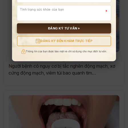
*
ĐĂNG KÝ TƯ VẤN »
ĐĂNG KÝ ĐẾN KHÁM TRỰC TIẾP
Thông tin của bạn được bảo mật và chỉ sử dụng cho mục đích tư vấn.
Ảnh hưởng tim mạch
Người bệnh có nguy cơ bị tắc nghẽn động mạch, xơ
cứng động mạch, viêm túi bao quanh tim…