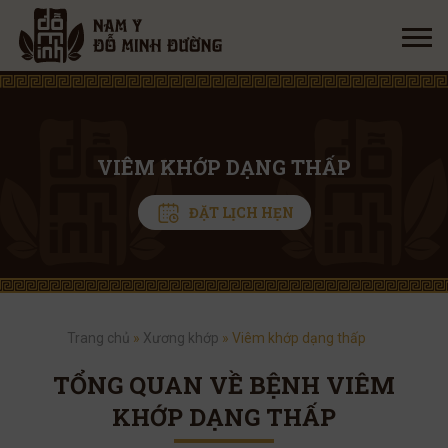
VIÊM KHỚP DẠNG THẤP
ĐẶT LỊCH HẸN
Trang chủ
»
Xương khớp
»
Viêm khớp dạng thấp
TỔNG QUAN VỀ BỆNH VIÊM
KHỚP DẠNG THẤP