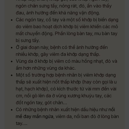
ngón chân sưng tấy, nóng rát, đỏ, ấn vào thấy
đau, ảnh hưởng đến khả năng vận động.
Các ngón tay, cổ tay và một số khớp bị biến dạng
do viêm bao hoạt dịch khớp bị viêm khiến các mô
mất chuyển động. Phần lòng bàn tay, mu bàn tay
bị sưng tấy.
Ở giai đoạn này, bệnh có thể ảnh hưởng đến
nhiều khớp, gây viêm đa khớp dạng thấp.
Vùng da ở khớp bị viêm có màu hồng nhạt, đỏ và
ấm hơn những vùng da khác.
Một số trường hợp bệnh nhân bị viêm khớp dạng
thấp sẽ xuất hiện nốt thấp khớp (hay còn gọi là u
hạt, hạch khớp), có kích thước từ vài mm đến vài
cm, nổi gò lên da ở vùng xương khuỷu tay, các
đốt ngón tay, gót chân…
Có những bệnh nhân xuất hiện dấu hiệu như
nổi
mề đay mẩn ngứa
, viêm da, nổi ban đỏ ở lòng bàn
tay….