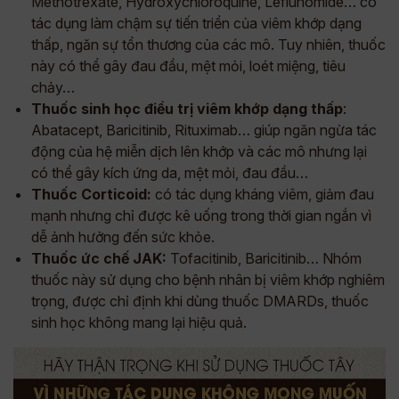
Methotrexate, Hydroxychloroquine, Leflunomide… có
tác dụng làm chậm sự tiến triển của viêm khớp dạng
thấp, ngăn sự tổn thương của các mô. Tuy nhiên, thuốc
này có thể gây đau đầu, mệt mỏi, loét miệng, tiêu
chảy…
Thuốc sinh học điều trị viêm khớp dạng thấp
:
Abatacept, Baricitinib, Rituximab… giúp ngăn ngừa tác
động của hệ miễn dịch lên khớp và các mô nhưng lại
có thể gây kích ứng da, mệt mỏi, đau đầu…
Thuốc Corticoid:
có tác dụng kháng viêm, giảm đau
mạnh nhưng chỉ được kê uống trong thời gian ngắn vì
dễ ảnh hưởng đến sức khỏe.
Thuốc ức chế JAK:
Tofacitinib, Baricitinib… Nhóm
thuốc này sử dụng cho bệnh nhân bị viêm khớp nghiêm
trọng, được chỉ định khi dùng thuốc DMARDs, thuốc
sinh học không mang lại hiệu quả.