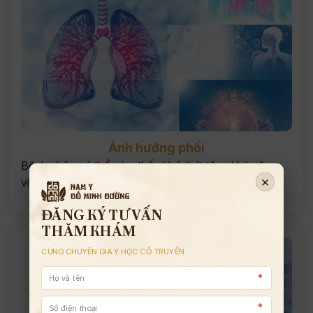
Ảnh hưởng phổi
Bệnh nhân có thể cảm thấy khó thở, tăng khả năng
×
viêm phổi, xơ phổi…
ĐĂNG KÝ TƯ VẤN
THĂM KHÁM
CÙNG CHUYÊN GIA Y HỌC CỔ TRUYỀN
*
*