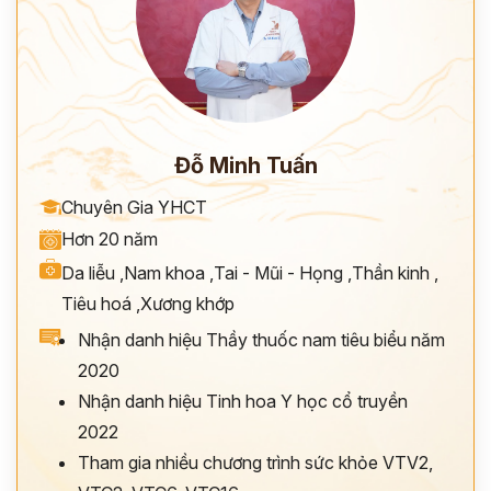
*
ĐĂNG KÝ TƯ VẤN »
ĐĂNG KÝ ĐẾN KHÁM TRỰC TIẾP
Đỗ Minh Tuấn
Thông tin của bạn được bảo mật và chỉ sử dụng cho mục đích tư vấn.
Chuyên Gia YHCT
Hơn 20 năm
Da liễu
,
Nam khoa
,
Tai - Mũi - Họng
,
Thần kinh
,
Tiêu hoá
,
Xương khớp
Nhận danh hiệu Thầy thuốc nam tiêu biểu năm
2020
Nhận danh hiệu Tinh hoa Y học cổ truyền
2022
Tham gia nhiều chương trình sức khỏe VTV2,