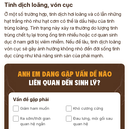
Tinh dịch loãng, vón cục
Ở một số trường hợp, tinh dịch hơi loãng và có lẫn những
hạt trắng nhỏ như hạt cơm có thể là dấu hiệu của tinh
trùng loãng. Tình trạng này xảy ra thường do lượng tinh
trùng chết tụ lại trong ống tinh nhiều hoặc cơ quan sinh
dục ở nam giới bị viêm nhiễm. Nếu để lâu, tinh dịch loãng
vón cục sẽ gây ảnh hưởng không nhỏ đến đời sống tình
dục cũng như khả năng sinh sản của phái mạnh.
ANH EM ĐANG GẶP VẤN ĐỀ NÀO
LIÊN QUAN ĐẾN SINH LÝ?
Vấn đề gặp phải
Giảm ham muốn
Khó cương cứng
Ra sớm/thời gian
Đau lưng, mỏi gối sau
quan hệ ngắn
quan hệ