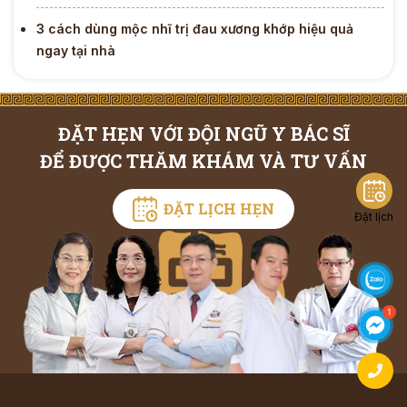
3 cách dùng mộc nhĩ trị đau xương khớp hiệu quả
ngay tại nhà
ĐẶT HẸN VỚI ĐỘI NGŨ Y BÁC SĨ
ĐỂ ĐƯỢC THĂM KHÁM VÀ TƯ VẤN
ĐẶT LỊCH HẸN
Đặt lịch