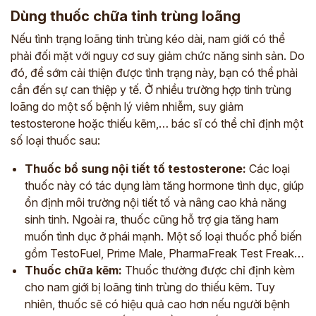
Dùng thuốc chữa tinh trùng loãng
Nếu tình trạng loãng tinh trùng kéo dài, nam giới có thể
phải đối mặt với nguy cơ suy giảm chức năng sinh sản. Do
đó, để sớm cải thiện được tình trạng này, bạn có thể phải
cần đến sự can thiệp y tế. Ở nhiều trường hợp tinh trùng
loãng do một số bệnh lý viêm nhiễm, suy giảm
testosterone hoặc thiếu kẽm,… bác sĩ có thể chỉ định một
số loại thuốc sau:
Thuốc bổ sung nội tiết tố testosterone:
Các loại
thuốc này có tác dụng làm tăng hormone tình dục, giúp
ổn định môi trường nội tiết tố và nâng cao khả năng
sinh tinh. Ngoài ra, thuốc cũng hỗ trợ gia tăng ham
muốn tình dục ở phái mạnh. Một số loại thuốc phổ biến
gồm TestoFuel, Prime Male, PharmaFreak Test Freak…
Thuốc chữa kẽm:
Thuốc thường được chỉ định kèm
cho nam giới bị loãng tinh trùng do thiếu kẽm. Tuy
nhiên, thuốc sẽ có hiệu quả cao hơn nếu người bệnh