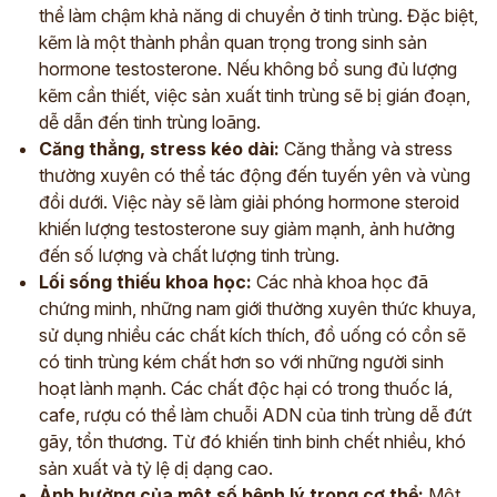
thể làm chậm khả năng di chuyển ở tinh trùng. Đặc biệt,
kẽm là một thành phần quan trọng trong sinh sản
hormone testosterone. Nếu không bổ sung đủ lượng
kẽm cần thiết, việc sản xuất tinh trùng sẽ bị gián đoạn,
dễ dẫn đến tinh trùng loãng.
Căng thẳng, stress kéo dài:
Căng thẳng và stress
thường xuyên có thể tác động đến tuyến yên và vùng
đồi dưới. Việc này sẽ làm giải phóng hormone steroid
khiến lượng testosterone suy giảm mạnh, ảnh hưởng
đến số lượng và chất lượng tinh trùng.
Lối sống thiếu khoa học:
Các nhà khoa học đã
chứng minh, những nam giới thường xuyên thức khuya,
sử dụng nhiều các chất kích thích, đồ uống có cồn sẽ
có tinh trùng kém chất hơn so với những người sinh
hoạt lành mạnh. Các chất độc hại có trong thuốc lá,
cafe, rượu có thể làm chuỗi ADN của tinh trùng dễ đứt
gãy, tổn thương. Từ đó khiến tinh binh chết nhiều, khó
sản xuất và tỷ lệ dị dạng cao.
Ảnh hưởng của một số bệnh lý trong cơ thể:
Một