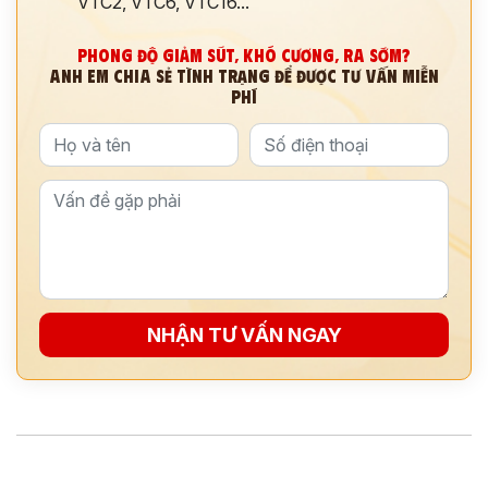
VTC2, VTC6, VTC16...
PHONG ĐỘ GIẢM SÚT, KHÓ CƯƠNG, RA SỚM?
ANH EM CHIA SẺ TÌNH TRẠNG ĐỂ ĐƯỢC TƯ VẤN MIỄN
PHÍ
NHẬN TƯ VẤN NGAY