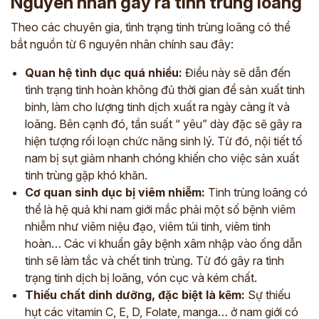
Nguyên nhân gây ra tình trùng loãng
Theo các chuyên gia, tình trạng tinh trùng loãng có thể
bắt nguồn từ 6 nguyên nhân chính sau đây:
Quan hệ tình dục quá nhiều:
Điều này sẽ dẫn đến
tình trạng tinh hoàn không đủ thời gian để sản xuất tinh
binh, làm cho lượng tinh dịch xuất ra ngày càng ít và
loãng. Bên cạnh đó, tần suất “ yêu” dày đặc sẽ gây ra
hiện tượng rối loạn chức năng sinh lý. Từ đó, nội tiết tố
nam bị sụt giảm nhanh chóng khiến cho việc sản xuất
tinh trùng gặp khó khăn.
Cơ quan sinh dục bị viêm nhiễm:
Tinh trùng loãng có
thể là hệ quả khi nam giới mắc phải một số bệnh viêm
nhiễm như viêm niệu đạo, viêm túi tinh, viêm tinh
hoàn… Các vi khuẩn gây bệnh xâm nhập vào ống dẫn
tinh sẽ làm tắc và chết tinh trùng. Từ đó gây ra tình
trạng tinh dịch bị loãng, vón cục và kém chất.
Thiếu chất dinh dưỡng, đặc biệt là kẽm:
Sự thiếu
hụt các vitamin C, E, D, Folate, manga… ở nam giới có