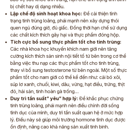
bị chết hay dị dạng nhiều.
Lập chế độ sinh hoạt khoa học:
Để cải thiện tình
trạng tinh trùng loãng, phái mạnh nên xây dựng thói
quen ngủ đúng giờ, đủ giấc. Đồng thời hạn chế sử dụng
các chất kích thích gây hại và thực phẩm đóng hộp.
Tích cực bổ sung thực phẩm tốt cho tinh trùng:
Các nhà khoa học khuyến khích nam giới nên tăng
cường kích thích sản sinh nội tiết tố từ bên trong cơ thể
bằng việc thu nạp các thực phẩm tốt cho tinh trùng,
thay vì bổ sung testosterone từ bên ngoài. Một số thực
phẩm tốt cho nam giới có thể kể đến như: cải bó xôi,
súp lơ xanh, chuối, kiwi, dâu, vừng, hạt điều, trứng, thịt
đỏ, hải sản, tinh hoàn gà trống…
Duy trì tần suất” yêu” hợp lý:
Để khắc phục chứng
tinh trùng loãng, phái mạnh nên điều chỉnh đời sống
tình dục của mình, duy trì tần suất quan hệ ở mức hợp
lý. Điều này sẽ giúp môi trường hormone tình dục được
ổn định, nâng cao khả năng sản xuất tinh binh.