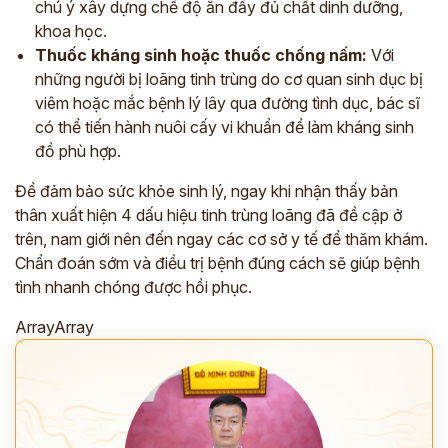
chú ý xây dựng chế độ ăn đầy đủ chất dinh dưỡng,
khoa học.
Thuốc kháng sinh hoặc thuốc chống nấm:
Với
những người bị loãng tinh trùng do cơ quan sinh dục bị
viêm hoặc mắc bệnh lý lây qua đường tình dục, bác sĩ
có thể tiến hành nuôi cấy vi khuẩn để làm kháng sinh
đồ phù hợp.
Để đảm bảo sức khỏe sinh lý, ngay khi nhận thấy bản
thân xuất hiện 4 dấu hiệu tinh trùng loãng đã đề cập ở
trên, nam giới nên đến ngay các cơ sở y tế để thăm khám.
Chẩn đoán sớm và điều trị bệnh đúng cách sẽ giúp bệnh
tình nhanh chóng được hồi phục.
ĐĂNG KÝ TƯ VẤN
ArrayArray
THĂM KHÁM
CÙNG CHUYÊN GIA Y HỌC CỔ TRUYỀN
*
*