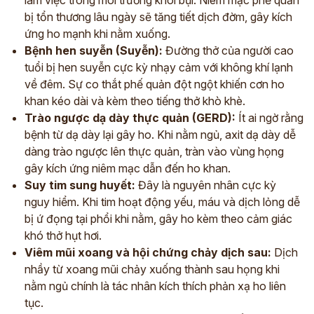
làm việc trong môi trường khói bụi. Niêm mạc phế quản
bị tổn thương lâu ngày sẽ tăng tiết dịch đờm, gây kích
ứng ho mạnh khi nằm xuống.
Bệnh hen suyễn (Suyễn):
Đường thở của người cao
tuổi bị hen suyễn cực kỳ nhạy cảm với không khí lạnh
về đêm. Sự co thắt phế quản đột ngột khiến cơn ho
khan kéo dài và kèm theo tiếng thở khò khè.
Trào ngược dạ dày thực quản (GERD):
Ít ai ngờ rằng
bệnh từ dạ dày lại gây ho. Khi nằm ngủ, axit dạ dày dễ
dàng trào ngược lên thực quản, tràn vào vùng họng
gây kích ứng niêm mạc dẫn đến ho khan.
Suy tim sung huyết:
Đây là nguyên nhân cực kỳ
nguy hiểm. Khi tim hoạt động yếu, máu và dịch lỏng dễ
bị ứ đọng tại phổi khi nằm, gây ho kèm theo cảm giác
khó thở hụt hơi.
Viêm mũi xoang và hội chứng chảy dịch sau:
Dịch
nhầy từ xoang mũi chảy xuống thành sau họng khi
nằm ngủ chính là tác nhân kích thích phản xạ ho liên
tục.