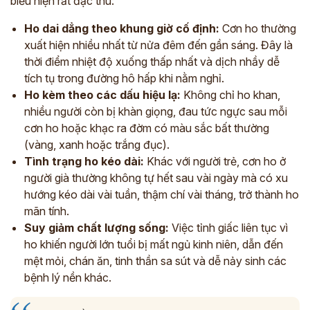
biểu hiện rất đặc thù:
Ho dai dẳng theo khung giờ cố định:
Cơn ho thường
xuất hiện nhiều nhất từ nửa đêm đến gần sáng. Đây là
thời điểm nhiệt độ xuống thấp nhất và dịch nhầy dễ
tích tụ trong đường hô hấp khi nằm nghỉ.
Ho kèm theo các dấu hiệu lạ:
Không chỉ ho khan,
nhiều người còn bị khàn giọng, đau tức ngực sau mỗi
cơn ho hoặc khạc ra đờm có màu sắc bất thường
(vàng, xanh hoặc trắng đục).
Tình trạng ho kéo dài:
Khác với người trẻ, cơn ho ở
người già thường không tự hết sau vài ngày mà có xu
hướng kéo dài vài tuần, thậm chí vài tháng, trở thành ho
mãn tính.
Suy giảm chất lượng sống:
Việc tỉnh giấc liên tục vì
ho khiến người lớn tuổi bị mất ngủ kinh niên, dẫn đến
mệt mỏi, chán ăn, tinh thần sa sút và dễ nảy sinh các
bệnh lý nền khác.