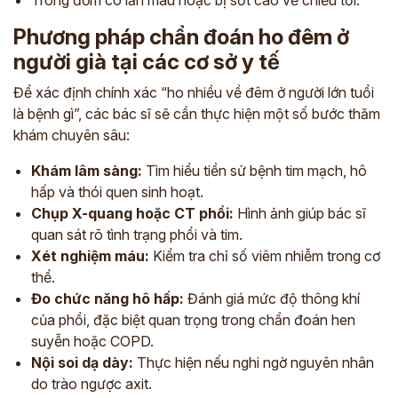
Trong đờm có lẫn máu hoặc bị sốt cao về chiều tối.
Phương pháp chẩn đoán ho đêm ở
người già tại các cơ sở y tế
Để xác định chính xác “ho nhiều về đêm ở người lớn tuổi
là bệnh gì”, các bác sĩ sẽ cần thực hiện một số bước thăm
khám chuyên sâu:
Khám lâm sàng:
Tìm hiểu tiền sử bệnh tim mạch, hô
hấp và thói quen sinh hoạt.
Chụp X-quang hoặc CT phổi:
Hình ảnh giúp bác sĩ
quan sát rõ tình trạng phổi và tim.
Xét nghiệm máu:
Kiểm tra chỉ số viêm nhiễm trong cơ
thể.
Đo chức năng hô hấp:
Đánh giá mức độ thông khí
của phổi, đặc biệt quan trọng trong chẩn đoán hen
suyễn hoặc COPD.
Nội soi dạ dày:
Thực hiện nếu nghi ngờ nguyên nhân
do trào ngược axit.