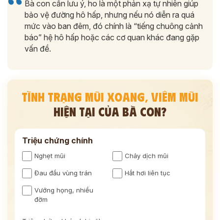
Bà con cần lưu ý, ho là một phản xạ tự nhiên giúp
bảo vệ đường hô hấp, nhưng nếu nó diễn ra quá
mức vào ban đêm, đó chính là “tiếng chuông cảnh
báo” hệ hô hấp hoặc các cơ quan khác đang gặp
vấn đề.
TÌNH TRẠNG MŨI XOANG, VIÊM MŨI
HIỆN TẠI CỦA BÀ CON?
Triệu chứng chính
Nghẹt mũi
Chảy dịch mũi
Đau đầu vùng trán
Hắt hơi liên tục
Vướng họng, nhiều
đờm