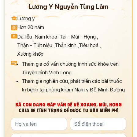
Lương Y Nguyễn Tùng Lâm
Lương y
Hơn 20 năm
Da liễu
,
Nam khoa
,
Tai - Mũi - Họng
,
Thận - Tiết niệu
,
Thần kinh
,
Tiêu hoá
,
Xương khớp
Tham gia cố vấn chương trình sức khỏe trên
Truyền hình Vĩnh Long
Tham gia nghiên cứu, phát triển các bài thuốc
trị bệnh tại phòng khám Nam y Đỗ Minh Đường
BÀ CON ĐANG GẶP VẤN ĐỀ VỀ XOANG, MŨI, HỌNG
CHIA SẺ TÌNH TRẠNG ĐỂ ĐƯỢC TƯ VẤN MIỄN PHÍ