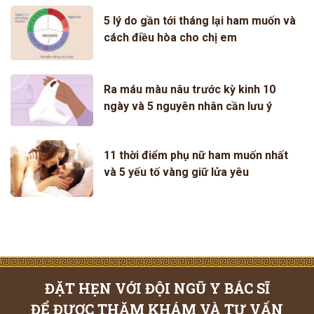
5 lý do gần tới tháng lại ham muốn và
cách điều hòa cho chị em
Ra máu màu nâu trước kỳ kinh 10
ngày và 5 nguyên nhân cần lưu ý
11 thời điểm phụ nữ ham muốn nhất
và 5 yếu tố vàng giữ lửa yêu
ĐẶT HẸN VỚI ĐỘI NGŨ Y BÁC SĨ
ĐỂ ĐƯỢC THĂM KHÁM VÀ TƯ VẤN