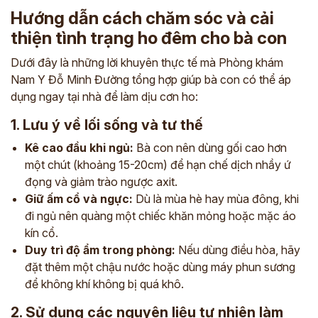
Hướng dẫn cách chăm sóc và cải
thiện tình trạng ho đêm cho bà con
Dưới đây là những lời khuyên thực tế mà Phòng khám
Nam Y Đỗ Minh Đường tổng hợp giúp bà con có thể áp
dụng ngay tại nhà để làm dịu cơn ho:
1. Lưu ý về lối sống và tư thế
Kê cao đầu khi ngủ:
Bà con nên dùng gối cao hơn
một chút (khoảng 15-20cm) để hạn chế dịch nhầy ứ
đọng và giảm trào ngược axit.
Giữ ấm cổ và ngực:
Dù là mùa hè hay mùa đông, khi
đi ngủ nên quàng một chiếc khăn mỏng hoặc mặc áo
kín cổ.
Duy trì độ ẩm trong phòng:
Nếu dùng điều hòa, hãy
ĐĂNG KÝ TƯ VẤN
đặt thêm một chậu nước hoặc dùng máy phun sương
THĂM KHÁM
để không khí không bị quá khô.
CÙNG CHUYÊN GIA Y HỌC CỔ TRUYỀN
2. Sử dụng các nguyên liệu tự nhiên làm