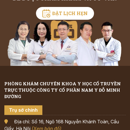
ĐẶT LỊCH HẸN
PHÒNG KHÁM CHUYÊN KHOA Y HỌC CỔ TRUYỀN
TRỰC THUỘC CÔNG TY CỔ PHẦN NAM Y ĐỖ MINH
ĐƯỜNG
Trụ sở chính
Địa chỉ: Số 16, Ngõ 168 Nguyễn Khánh Toàn, Cầu
Giấy, Hà Nội
(Xem bản đồ)