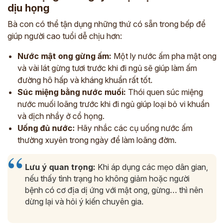
dịu họng
*
Bà con có thể tận dụng những thứ có sẵn trong bếp để
*
giúp người cao tuổi dễ chịu hơn:
*
Nước mật ong gừng ấm:
Một ly nước ấm pha mật ong
và vài lát gừng tươi trước khi đi ngủ sẽ giúp làm ấm
đường hô hấp và kháng khuẩn rất tốt.
ĐĂNG KÝ TƯ VẤN »
Súc miệng bằng nước muối:
Thói quen súc miệng
nước muối loãng trước khi đi ngủ giúp loại bỏ vi khuẩn
ĐĂNG KÝ ĐẾN KHÁM TRỰC TIẾP
và dịch nhầy ở cổ họng.
Thông tin của bạn được bảo mật và chỉ sử dụng cho mục đích tư vấn.
Uống đủ nước:
Hãy nhắc các cụ uống nước ấm
thường xuyên trong ngày để làm loãng đờm.
Lưu ý quan trọng:
Khi áp dụng các mẹo dân gian,
nếu thấy tình trạng ho không giảm hoặc người
bệnh có cơ địa dị ứng với mật ong, gừng… thì nên
dừng lại và hỏi ý kiến chuyên gia.