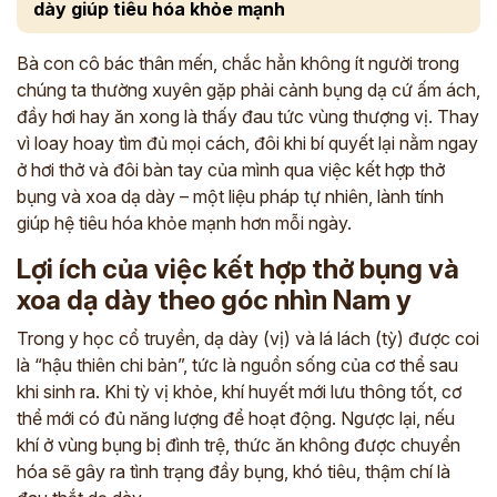
dày giúp tiêu hóa khỏe mạnh
Bà con cô bác thân mến, chắc hẳn không ít người trong
chúng ta thường xuyên gặp phải cảnh bụng dạ cứ ấm ách,
đầy hơi hay ăn xong là thấy đau tức vùng thượng vị. Thay
vì loay hoay tìm đủ mọi cách, đôi khi bí quyết lại nằm ngay
ở hơi thở và đôi bàn tay của mình qua việc kết hợp thở
bụng và xoa dạ dày – một liệu pháp tự nhiên, lành tính
giúp hệ tiêu hóa khỏe mạnh hơn mỗi ngày.
Lợi ích của việc kết hợp thở bụng và
xoa dạ dày theo góc nhìn Nam y
Trong y học cổ truyền, dạ dày (vị) và lá lách (tỳ) được coi
là “hậu thiên chi bản”, tức là nguồn sống của cơ thể sau
khi sinh ra. Khi tỳ vị khỏe, khí huyết mới lưu thông tốt, cơ
thể mới có đủ năng lượng để hoạt động. Ngược lại, nếu
khí ở vùng bụng bị đình trệ, thức ăn không được chuyển
hóa sẽ gây ra tình trạng đầy bụng, khó tiêu, thậm chí là