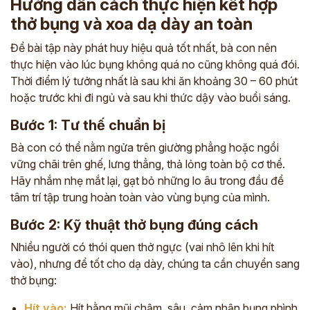
Hướng dẫn cách thực hiện kết hợp
thở bụng và xoa dạ dày an toàn
Để bài tập này phát huy hiệu quả tốt nhất, bà con nên
thực hiện vào lúc bụng không quá no cũng không quá đói.
Thời điểm lý tưởng nhất là sau khi ăn khoảng 30 – 60 phút
hoặc trước khi đi ngủ và sau khi thức dậy vào buổi sáng.
Bước 1: Tư thế chuẩn bị
Bà con có thể nằm ngửa trên giường phẳng hoặc ngồi
vững chãi trên ghế, lưng thẳng, thả lỏng toàn bộ cơ thể.
Hãy nhắm nhẹ mắt lại, gạt bỏ những lo âu trong đầu để
tâm trí tập trung hoàn toàn vào vùng bụng của mình.
Bước 2: Kỹ thuật thở bụng đúng cách
Nhiều người có thói quen thở ngực (vai nhô lên khi hít
vào), nhưng để tốt cho dạ dày, chúng ta cần chuyển sang
thở bụng:
Hít vào:
Hít bằng mũi chậm, sâu, cảm nhận bụng phình