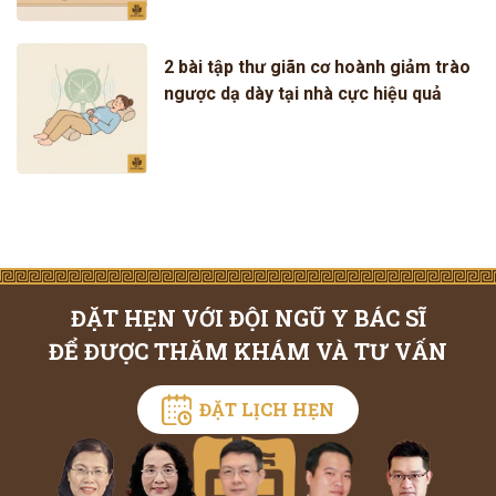
2 bài tập thư giãn cơ hoành giảm trào
ngược dạ dày tại nhà cực hiệu quả
ĐẶT HẸN VỚI ĐỘI NGŨ Y BÁC SĨ
ĐỂ ĐƯỢC THĂM KHÁM VÀ TƯ VẤN
ĐẶT LỊCH HẸN