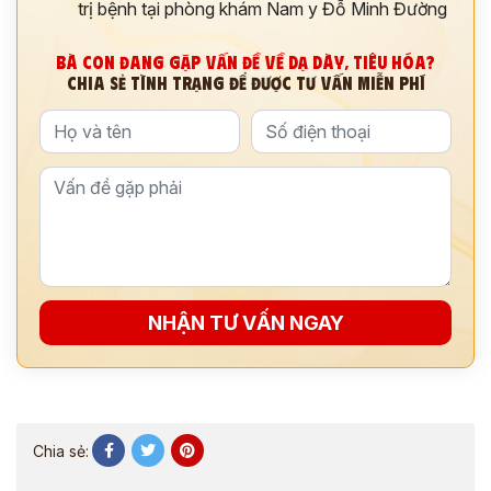
trị bệnh tại phòng khám Nam y Đỗ Minh Đường
BÀ CON ĐANG GẶP VẤN ĐỀ VỀ DẠ DÀY, TIÊU HÓA?
CHIA SẺ TÌNH TRẠNG ĐỂ ĐƯỢC TƯ VẤN MIỄN PHÍ
NHẬN TƯ VẤN NGAY
Chia sẻ: