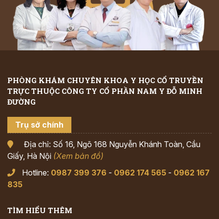
PHÒNG KHÁM CHUYÊN KHOA Y HỌC CỔ TRUYỀN
TRỰC THUỘC CÔNG TY CỔ PHẦN NAM Y ĐỖ MINH
ĐƯỜNG
Trụ sở chính
Địa chỉ: Số 16, Ngõ 168 Nguyễn Khánh Toàn, Cầu
Giấy, Hà Nội
(Xem bản đồ)
Hotline:
0987 399 376
-
0962 174 565
-
0962 167
835
TÌM HIỂU THÊM