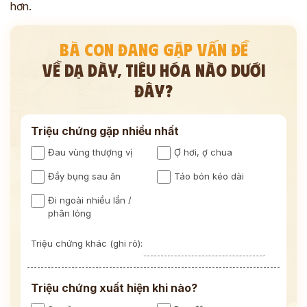
hơn.
BÀ CON ĐANG GẶP VẤN ĐỀ
VỀ DẠ DÀY, TIÊU HÓA NÀO DƯỚI
ĐÂY?
Triệu chứng gặp nhiều nhất
Đau vùng thượng vị
Ợ hơi, ợ chua
Đầy bụng sau ăn
Táo bón kéo dài
Đi ngoài nhiều lần /
phân lỏng
Triệu chứng khác (ghi rõ):
Triệu chứng xuất hiện khi nào?