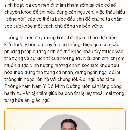
sinh hoạt, bà con nên đi thăm khám sớm tại các cơ sở
chuyên khoa để tìm hiểu đúng căn nguyên. Việc thấu hiểu
“tiếng nói” của cơ thể là bước đầu tiên để chúng ta chăm
ĐĂNG KÝ TƯ VẤN
sóc sức khỏe một cách chủ động và bền vững.
THĂM KHÁM
Thông tin trên đây mang tính chất tham khảo dựa trên
CÙNG CHUYÊN GIA Y HỌC CỔ TRUYỀN
kiến thức y học cổ truyền phổ thông. Hiệu quả của các
phương pháp dưỡng sinh có thể khác nhau tùy thuộc vào
*
thể trạng và sự kiên trì của mỗi người. Nếu anh em, chị em
*
muốn được định hướng hướng chăm sóc sức khỏe tiêu
hóa theo đúng thể trạng cá nhân, đừng ngần ngại để lại
*
thông tin hoặc liên hệ với chúng tôi. Đội ngũ bác sĩ tại
Phòng khám Nam Y Đỗ Minh Đường luôn sẵn lòng đồng
hành, tư vấn tận tâm giúp bà con tìm lại sự thoải mái trong
ĐĂNG KÝ TƯ VẤN »
từng bữa ăn, giấc ngủ.
ĐĂNG KÝ ĐẾN KHÁM TRỰC TIẾP
Thông tin của bạn được bảo mật và chỉ sử dụng cho mục đích tư vấn.