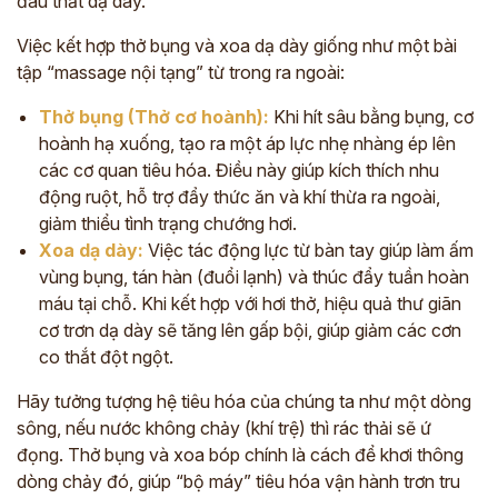
đau thắt dạ dày.
Việc kết hợp thở bụng và xoa dạ dày giống như một bài
tập “massage nội tạng” từ trong ra ngoài:
Thở bụng (Thở cơ hoành):
Khi hít sâu bằng bụng, cơ
hoành hạ xuống, tạo ra một áp lực nhẹ nhàng ép lên
các cơ quan tiêu hóa. Điều này giúp kích thích nhu
động ruột, hỗ trợ đẩy thức ăn và khí thừa ra ngoài,
giảm thiểu tình trạng chướng hơi.
Xoa dạ dày:
Việc tác động lực từ bàn tay giúp làm ấm
vùng bụng, tán hàn (đuổi lạnh) và thúc đẩy tuần hoàn
máu tại chỗ. Khi kết hợp với hơi thở, hiệu quả thư giãn
cơ trơn dạ dày sẽ tăng lên gấp bội, giúp giảm các cơn
co thắt đột ngột.
Hãy tưởng tượng hệ tiêu hóa của chúng ta như một dòng
sông, nếu nước không chảy (khí trệ) thì rác thải sẽ ứ
đọng. Thở bụng và xoa bóp chính là cách để khơi thông
dòng chảy đó, giúp “bộ máy” tiêu hóa vận hành trơn tru