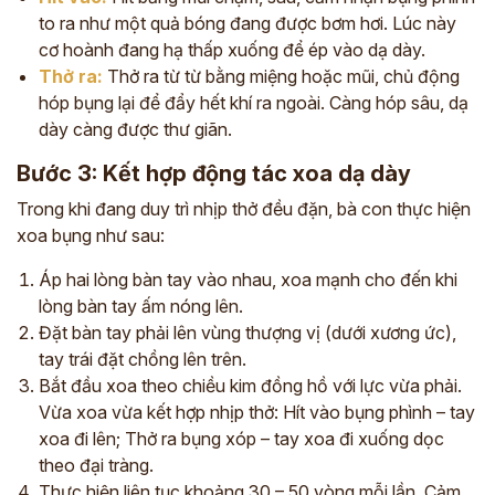
to ra như một quả bóng đang được bơm hơi. Lúc này
cơ hoành đang hạ thấp xuống để ép vào dạ dày.
Thở ra:
Thở ra từ từ bằng miệng hoặc mũi, chủ động
hóp bụng lại để đẩy hết khí ra ngoài. Càng hóp sâu, dạ
dày càng được thư giãn.
Bước 3: Kết hợp động tác xoa dạ dày
Trong khi đang duy trì nhịp thở đều đặn, bà con thực hiện
xoa bụng như sau:
Áp hai lòng bàn tay vào nhau, xoa mạnh cho đến khi
lòng bàn tay ấm nóng lên.
Đặt bàn tay phải lên vùng thượng vị (dưới xương ức),
tay trái đặt chồng lên trên.
Bắt đầu xoa theo chiều kim đồng hồ với lực vừa phải.
Vừa xoa vừa kết hợp nhịp thở: Hít vào bụng phình – tay
xoa đi lên; Thở ra bụng xóp – tay xoa đi xuống dọc
theo đại tràng.
Thực hiện liên tục khoảng 30 – 50 vòng mỗi lần. Cảm