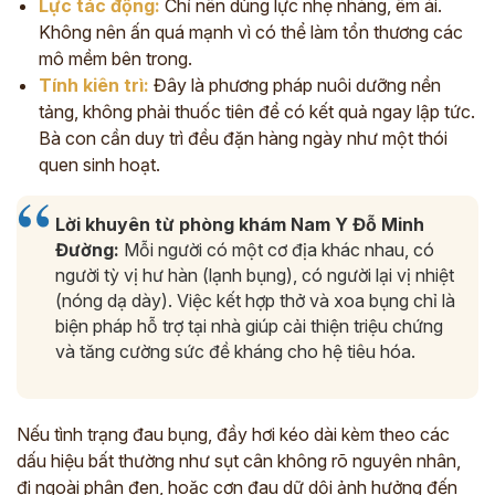
Lực tác động:
Chỉ nên dùng lực nhẹ nhàng, êm ái.
Không nên ấn quá mạnh vì có thể làm tổn thương các
mô mềm bên trong.
Tính kiên trì:
Đây là phương pháp nuôi dưỡng nền
tảng, không phải thuốc tiên để có kết quả ngay lập tức.
Bà con cần duy trì đều đặn hàng ngày như một thói
quen sinh hoạt.
Lời khuyên từ phòng khám Nam Y Đỗ Minh
Đường:
Mỗi người có một cơ địa khác nhau, có
người tỳ vị hư hàn (lạnh bụng), có người lại vị nhiệt
(nóng dạ dày). Việc kết hợp thở và xoa bụng chỉ là
biện pháp hỗ trợ tại nhà giúp cải thiện triệu chứng
và tăng cường sức đề kháng cho hệ tiêu hóa.
Nếu tình trạng đau bụng, đầy hơi kéo dài kèm theo các
dấu hiệu bất thường như sụt cân không rõ nguyên nhân,
đi ngoài phân đen, hoặc cơn đau dữ dội ảnh hưởng đến