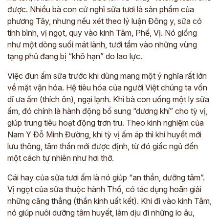
được. Nhiều bà con cứ nghĩ sữa tươi là sản phẩm của
phương Tây, nhưng nếu xét theo lý luận Đông y, sữa có
tính bình, vị ngọt, quy vào kinh Tâm, Phế, Vị. Nó giống
như một dòng suối mát lành, tưới tẩm vào những vùng
tạng phủ đang bị “khô hạn” do lao lực.
Việc đun ấm sữa trước khi dùng mang một ý nghĩa rất lớn
về mặt vận hóa. Hệ tiêu hóa của người Việt chúng ta vốn
dĩ ưa ấm (thích ôn), ngại lạnh. Khi bà con uống một ly sữa
ấm, đó chính là hành động bổ sung “dương khí” cho tỳ vị,
giúp trung tiêu hoạt động trơn tru. Theo kinh nghiệm của
Nam Y Đỗ Minh Đường, khi tỳ vị ấm áp thì khí huyết mới
lưu thông, tâm thần mới được định, từ đó giấc ngủ đến
một cách tự nhiên như hơi thở.
Cái hay của sữa tươi ấm là nó giúp “an thần, dưỡng tâm”.
Vị ngọt của sữa thuộc hành Thổ, có tác dụng hoãn giải
những căng thẳng (thần kinh uất kết). Khi đi vào kinh Tâm,
nó giúp nuôi dưỡng tâm huyết, làm dịu đi những lo âu,