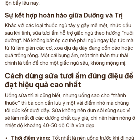
lộn bấy lâu nay.
Sự kết hợp hoàn hảo giữa Dưỡng và Trị
Khác với các loại thuốc ngủ tây y gây mê mệt, nhức đầu
sau khi tỉnh, sữa tươi ấm hỗ trợ giấc ngủ theo hướng “nuôi
dưỡng”. Nó không bắt ép cơ thể phải ngủ ngay lập tức mà
từ từ làm giãn các cơ, xoa dịu dạ dày đang cồn cào hoặc
quá trống rỗng. Một cái bụng ấm, một tinh thần thư thái
chính là tiền đề cho một giấc ngủ sâu, không mộng mị.
Cách dùng sữa tươi ấm đúng điệu để
đạt hiệu quả cao nhất
Uống sữa thì ai cũng biết, nhưng uống sao cho “thành
thuốc” thì bà con cần lưu ý một vài điểm nhỏ mà chúng
tôi đúc kết dưới đây. Sữa không nên đun sôi sùng sục vì
sẽ làm mất đi các dưỡng chất quý giá, chỉ nên hâm nóng ở
nhiệt độ khoảng 40-50 độ C là vừa đẹp.
Thời điểm vàng:
Tốt nhất là nên uống trước khi đi ngủ