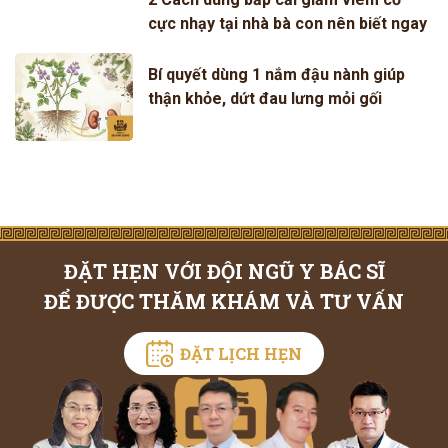
cực nhạy tại nhà bà con nên biết ngay
Bí quyết dùng 1 nắm đậu nành giúp
thận khỏe, dứt đau lưng mỏi gối
ĐẶT HẸN VỚI ĐỘI NGŨ Y BÁC SĨ
ĐỂ ĐƯỢC THĂM KHÁM VÀ TƯ VẤN
ĐẶT LỊCH HẸN