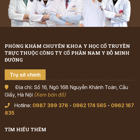
PHÒNG KHÁM CHUYÊN KHOA Y HỌC CỔ TRUYỀN
TRỰC THUỘC CÔNG TY CỔ PHẦN NAM Y ĐỖ MINH
ĐƯỜNG
Trụ sở chính
Địa chỉ: Số 16, Ngõ 168 Nguyễn Khánh Toàn, Cầu
Giấy, Hà Nội
(Xem bản đồ)
Hotline:
0987 399 376
-
0962 174 565
-
0962 167
835
TÌM HIỂU THÊM