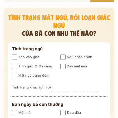
TÌNH TRẠNG MẤT NGỦ, RỐI LOẠN GIẤC
NGỦ
CỦA BÀ CON NHƯ THẾ NÀO?
Tình trạng ngủ
Khó vào giấc
Ngủ chập chờn
Tỉnh giấc 2–3h sáng
Dậy mệt mỏi
Mất ngủ trắng đêm
Tình trạng khác (ghi rõ):
Ban ngày bà con thường
Mệt mỏi
Đau đầu