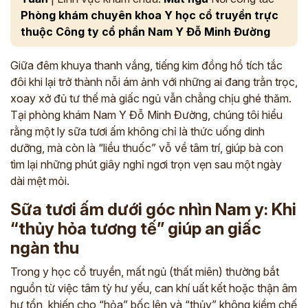
Phòng khám chuyên khoa Y học cổ truyền trực
thuộc Công ty cổ phần Nam Y Đỗ Minh Đường
Giữa đêm khuya thanh vắng, tiếng kim đồng hồ tích tắc
đôi khi lại trở thành nỗi ám ảnh với những ai đang trằn trọc,
xoay xở đủ tư thế mà giấc ngủ vẫn chẳng chịu ghé thăm.
Tại phòng khám Nam Y Đỗ Minh Đường, chúng tôi hiểu
rằng một ly sữa tươi ấm không chỉ là thức uống dinh
dưỡng, mà còn là “liều thuốc” vỗ về tâm trí, giúp bà con
tìm lại những phút giây nghỉ ngơi trọn vẹn sau một ngày
dài mệt mỏi.
Sữa tươi ấm dưới góc nhìn Nam y: Khi
“thủy hỏa tương tế” giúp an giấc
ngàn thu
Trong y học cổ truyền, mất ngủ (thất miên) thường bắt
nguồn từ việc tâm tỳ hư yếu, can khí uất kết hoặc thận âm
hư tổn, khiến cho “hỏa” bốc lên và “thủy” không kiềm chế