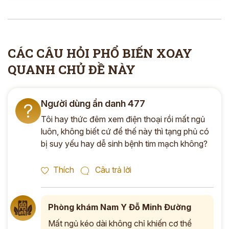
*
CÁC CÂU HỎI PHỔ BIẾN XOAY
ĐĂNG KÝ TƯ VẤN »
QUANH CHỦ ĐỀ NÀY
ĐĂNG KÝ ĐẾN KHÁM TRỰC TIẾP
Thông tin của bạn được bảo mật và chỉ sử dụng cho mục đích tư vấn.
Người dùng ẩn danh 477
?
Tôi hay thức đêm xem điện thoại rồi mất ngủ
luôn, không biết cứ để thế này thì tạng phủ có
bị suy yếu hay dễ sinh bệnh tim mạch không?
Thích
Câu trả lời
Phòng khám Nam Y Đỗ Minh Đường
Mất ngủ kéo dài không chỉ khiến cơ thể