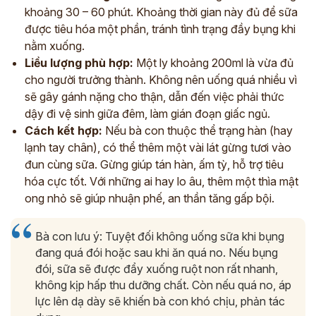
khoảng 30 – 60 phút. Khoảng thời gian này đủ để sữa
được tiêu hóa một phần, tránh tình trạng đầy bụng khi
nằm xuống.
Liều lượng phù hợp:
Một ly khoảng 200ml là vừa đủ
cho người trưởng thành. Không nên uống quá nhiều vì
sẽ gây gánh nặng cho thận, dẫn đến việc phải thức
dậy đi vệ sinh giữa đêm, làm gián đoạn giấc ngủ.
Cách kết hợp:
Nếu bà con thuộc thể trạng hàn (hay
lạnh tay chân), có thể thêm một vài lát gừng tươi vào
đun cùng sữa. Gừng giúp tán hàn, ấm tỳ, hỗ trợ tiêu
hóa cực tốt. Với những ai hay lo âu, thêm một thìa mật
ong nhỏ sẽ giúp nhuận phế, an thần tăng gấp bội.
Bà con lưu ý: Tuyệt đối không uống sữa khi bụng
đang quá đói hoặc sau khi ăn quá no. Nếu bụng
đói, sữa sẽ được đẩy xuống ruột non rất nhanh,
không kịp hấp thu dưỡng chất. Còn nếu quá no, áp
lực lên dạ dày sẽ khiến bà con khó chịu, phản tác