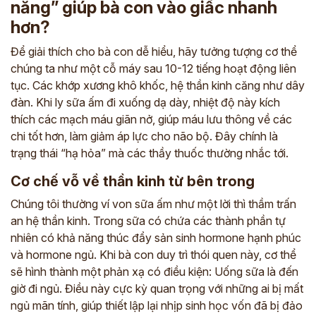
năng” giúp bà con vào giấc nhanh
hơn?
Để giải thích cho bà con dễ hiểu, hãy tưởng tượng cơ thể
chúng ta như một cỗ máy sau 10-12 tiếng hoạt động liên
tục. Các khớp xương khô khốc, hệ thần kinh căng như dây
đàn. Khi ly sữa ấm đi xuống dạ dày, nhiệt độ này kích
thích các mạch máu giãn nở, giúp máu lưu thông về các
chi tốt hơn, làm giảm áp lực cho não bộ. Đây chính là
trạng thái “hạ hỏa” mà các thầy thuốc thường nhắc tới.
Cơ chế vỗ về thần kinh từ bên trong
Chúng tôi thường ví von sữa ấm như một lời thì thầm trấn
an hệ thần kinh. Trong sữa có chứa các thành phần tự
nhiên có khả năng thúc đẩy sản sinh hormone hạnh phúc
và hormone ngủ. Khi bà con duy trì thói quen này, cơ thể
sẽ hình thành một phản xạ có điều kiện: Uống sữa là đến
giờ đi ngủ. Điều này cực kỳ quan trọng với những ai bị mất
ngủ mãn tính, giúp thiết lập lại nhịp sinh học vốn đã bị đảo