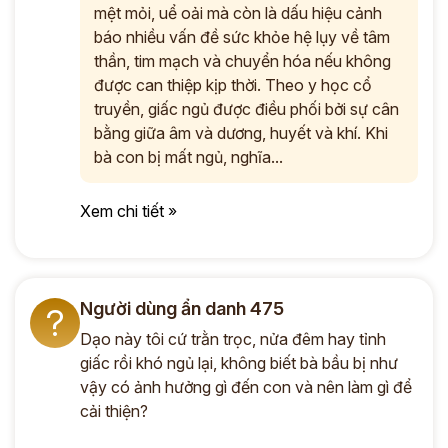
mệt mỏi, uể oải mà còn là dấu hiệu cảnh
báo nhiều vấn đề sức khỏe hệ lụy về tâm
thần, tim mạch và chuyển hóa nếu không
được can thiệp kịp thời. Theo y học cổ
truyền, giấc ngủ được điều phối bởi sự cân
bằng giữa âm và dương, huyết và khí. Khi
bà con bị mất ngủ, nghĩa...
Xem chi tiết »
Người dùng ẩn danh 475
?
Dạo này tôi cứ trằn trọc, nửa đêm hay tỉnh
giấc rồi khó ngủ lại, không biết bà bầu bị như
vậy có ảnh hưởng gì đến con và nên làm gì để
cải thiện?