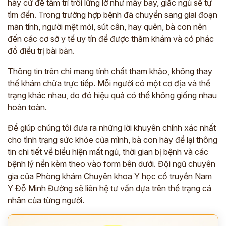
hãy cứ để tâm trí trôi lững lờ như mây bay, giấc ngủ sẽ tự
tìm đến. Trong trường hợp bệnh đã chuyển sang giai đoạn
mãn tính, người mệt mỏi, sút cân, hay quên, bà con nên
đến các cơ sở y tế uy tín để được thăm khám và có phác
đồ điều trị bài bản.
Thông tin trên chỉ mang tính chất tham khảo, không thay
thế khám chữa trực tiếp. Mỗi người có một cơ địa và thể
trạng khác nhau, do đó hiệu quả có thể không giống nhau
hoàn toàn.
Để giúp chúng tôi đưa ra những lời khuyên chính xác nhất
cho tình trạng sức khỏe của mình, bà con hãy để lại thông
tin chi tiết về biểu hiện mất ngủ, thời gian bị bệnh và các
bệnh lý nền kèm theo vào form bên dưới. Đội ngũ chuyên
gia của Phòng khám Chuyên khoa Y học cổ truyền Nam
Y Đỗ Minh Đường sẽ liên hệ tư vấn dựa trên thể trạng cá
nhân của từng người.