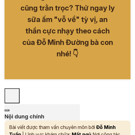
cũng trằn trọc? Thử ngay ly
sữa ấm "vỗ về" tỳ vị, an
thần cực nhạy theo cách
của Đỗ Minh Đường bà con
nhé! 👇
Nội dung chính
Bài viết được tham vấn chuyên môn bởi
Đỗ Minh
Tuấn
| Lĩnh vực khám chữa:
Mất ngủ
Nơi công tác