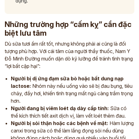
dụng.
Những trường hợp “cấm kỵ” cần đặc
biệt lưu tâm
Dù sữa tươi ấm rất tốt, nhưng không phải ai cũng là đối
tượng phù hợp. Với cái tâm của người thầy thuốc, Nam Y
Đỗ Minh Đường muốn dặn dò kỹ lưỡng để tránh tình trạng
“lợi bất cập hại”:
Người bị dị ứng đạm sữa bò hoặc bất dung nạp
lactose:
Nhóm này nếu uống vào sẽ bị đau bụng, tiêu
chảy, đầy hơi, khiến tình trạng mất ngủ càng trầm trọng
hơn.
Người đang bị viêm loét dạ dày cấp tính:
Sữa có
thể kích thích tiết axit dịch vị, làm vết loét thêm đau.
Người bị sỏi thận hoặc các bệnh về mật:
Hàm lượng
canxi trong sữa có thể làm lắng đọng sỏi nếu dùng
không đúng cách hoặc dùng quá nhiều vào buổi tối.