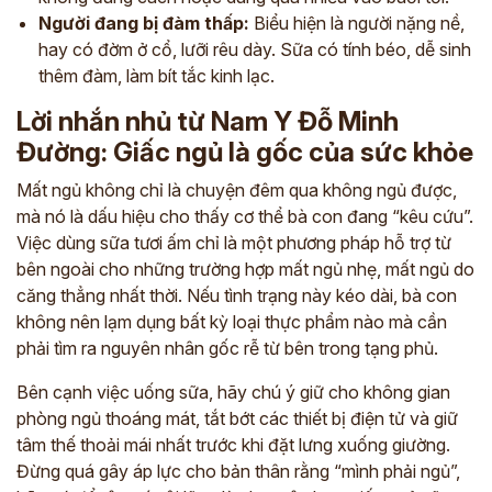
Người đang bị đàm thấp:
Biểu hiện là người nặng nề,
hay có đờm ở cổ, lưỡi rêu dày. Sữa có tính béo, dễ sinh
thêm đàm, làm bít tắc kinh lạc.
Lời nhắn nhủ từ Nam Y Đỗ Minh
Đường: Giấc ngủ là gốc của sức khỏe
Mất ngủ không chỉ là chuyện đêm qua không ngủ được,
mà nó là dấu hiệu cho thấy cơ thể bà con đang “kêu cứu”.
Việc dùng sữa tươi ấm chỉ là một phương pháp hỗ trợ từ
bên ngoài cho những trường hợp mất ngủ nhẹ, mất ngủ do
căng thẳng nhất thời. Nếu tình trạng này kéo dài, bà con
không nên lạm dụng bất kỳ loại thực phẩm nào mà cần
phải tìm ra nguyên nhân gốc rễ từ bên trong tạng phủ.
Bên cạnh việc uống sữa, hãy chú ý giữ cho không gian
phòng ngủ thoáng mát, tắt bớt các thiết bị điện tử và giữ
tâm thế thoải mái nhất trước khi đặt lưng xuống giường.
Đừng quá gây áp lực cho bản thân rằng “mình phải ngủ”,