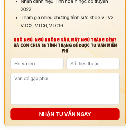
Nhận danh hiệu Tinh hoa Y học cổ truyền
2022
Tham gia nhiều chương trình sức khỏe VTV2,
VTC2, VTC6, VTC16...
KHÓ NGỦ, NGỦ KHÔNG SÂU, MẤT NGỦ TRẮNG ĐÊM?
BÀ CON CHIA SẺ TÌNH TRẠNG ĐỂ ĐƯỢC TƯ VẤN MIỄN
PHÍ
ĐĂNG KÝ TƯ VẤN
THĂM KHÁM
CÙNG CHUYÊN GIA Y HỌC CỔ TRUYỀN
NHẬN TƯ VẤN NGAY
*
*