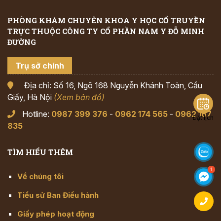
PHÒNG KHÁM CHUYÊN KHOA Y HỌC CỔ TRUYỀN
TRỰC THUỘC CÔNG TY CỔ PHẦN NAM Y ĐỖ MINH
ĐƯỜNG
Trụ sở chính
Địa chỉ: Số 16, Ngõ 168 Nguyễn Khánh Toàn, Cầu
Giấy, Hà Nội
(Xem bản đồ)
Hotline:
0987 399 376
-
0962 174 565
-
0962 167
Đặt lịch
835
TÌM HIỂU THÊM
Về chúng tôi
Tiểu sử Ban Điều hành
Giấy phép hoạt động