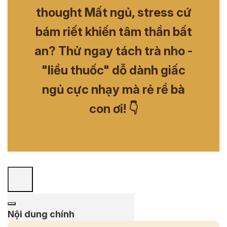
thought Mất ngủ, stress cứ
bám riết khiến tâm thần bất
an? Thử ngay tách trà nho -
"liều thuốc" dỗ dành giấc
ngủ cực nhạy mà rẻ rề bà
con ơi! 👇
Nội dung chính