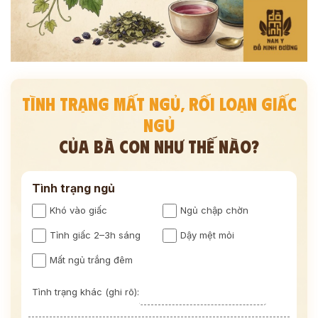
TÌNH TRẠNG MẤT NGỦ, RỐI LOẠN GIẤC
NGỦ
CỦA BÀ CON NHƯ THẾ NÀO?
Tình trạng ngủ
Khó vào giấc
Ngủ chập chờn
Tỉnh giấc 2–3h sáng
Dậy mệt mỏi
Mất ngủ trắng đêm
Tình trạng khác (ghi rõ):