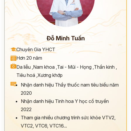
Đỗ Minh Tuấn
Chuyên Gia YHCT
Hơn 20 năm
Da liễu
,
Nam khoa
,
Tai - Mũi - Họng
,
Thần kinh
,
Tiêu hoá
,
Xương khớp
Nhận danh hiệu Thầy thuốc nam tiêu biểu năm
ĐĂNG KÝ TƯ VẤN
2020
THĂM KHÁM
Nhận danh hiệu Tinh hoa Y học cổ truyền
CÙNG CHUYÊN GIA Y HỌC CỔ TRUYỀN
2022
*
Tham gia nhiều chương trình sức khỏe VTV2,
VTC2, VTC6, VTC16...
*