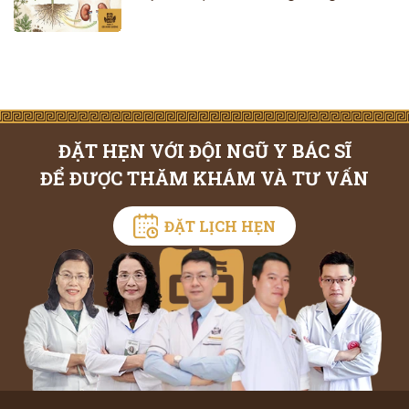
ĐẶT HẸN VỚI ĐỘI NGŨ Y BÁC SĨ
ĐỂ ĐƯỢC THĂM KHÁM VÀ TƯ VẤN
ĐẶT LỊCH HẸN