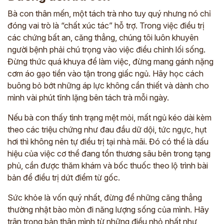
Bà con thân mến, một tách trà nho tuy quý nhưng nó chỉ
đóng vai trò là “chất xúc tác” hỗ trợ. Trong việc điều trị
các chứng bất an, căng thẳng, chúng tôi luôn khuyên
người bệnh phải chú trọng vào việc điều chỉnh lối sống.
Đừng thức quá khuya để làm việc, đừng mang gánh nặng
cơm áo gạo tiền vào tận trong giấc ngủ. Hãy học cách
buông bỏ bớt những áp lực không cần thiết và dành cho
mình vài phút tĩnh lặng bên tách trà mỗi ngày.
Nếu bà con thấy tình trạng mệt mỏi, mất ngủ kéo dài kèm
theo các triệu chứng như đau đầu dữ dội, tức ngực, hụt
hơi thì không nên tự điều trị tại nhà mãi. Đó có thể là dấu
hiệu của việc cơ thể đang tổn thương sâu bên trong tạng
phủ, cần được thăm khám và bốc thuốc theo lộ trình bài
bản để điều trị dứt điểm từ gốc.
Sức khỏe là vốn quý nhất, đừng để những căng thẳng
thường nhật bào mòn đi năng lượng sống của mình. Hãy
trân trọng bản thân mình từ những điều nhỏ nhất như