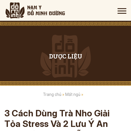
DƯỢC LIỆU
Trang chủ
»
Mất ngủ
»
3 Cách Dùng Trà Nho Giải
Tỏa Stress Và 2 Lưu Ý An