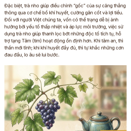
Đặc biệt, trà nho giúp điều chỉnh “gốc” của sự căng thẳng
thông qua cơ chế bổ khí huyết, cường gân cốt và lợi tiểu.
Đối với người Việt chúng ta, vốn có thể trạng dễ bị ảnh
hưởng bởi yếu tố thấp nhiệt và áp lực môi trường, việc sử
dụng trà nho giúp thanh lọc bớt những độc tố tích tụ, hỗ
trợ tạng Tâm (tim) hoạt động ổn định hơn. Khi tâm an, thì
thần mới tĩnh; khi khí huyết đầy đủ, thì tự khắc những cơn
đau đầu, lo âu sẽ lui bước.