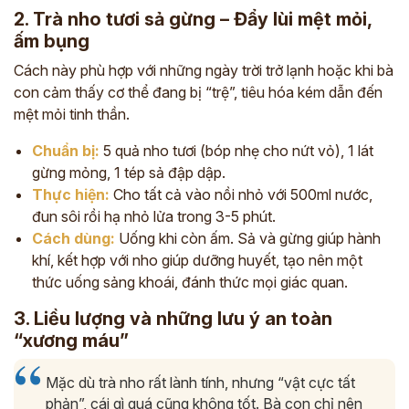
2. Trà nho tươi sả gừng – Đẩy lùi mệt mỏi,
ấm bụng
Cách này phù hợp với những ngày trời trở lạnh hoặc khi bà
con cảm thấy cơ thể đang bị “trệ”, tiêu hóa kém dẫn đến
mệt mỏi tinh thần.
Chuẩn bị:
5 quả nho tươi (bóp nhẹ cho nứt vỏ), 1 lát
gừng mỏng, 1 tép sả đập dập.
Thực hiện:
Cho tất cả vào nồi nhỏ với 500ml nước,
đun sôi rồi hạ nhỏ lửa trong 3-5 phút.
Cách dùng:
Uống khi còn ấm. Sả và gừng giúp hành
khí, kết hợp với nho giúp dưỡng huyết, tạo nên một
thức uống sảng khoái, đánh thức mọi giác quan.
3. Liều lượng và những lưu ý an toàn
“xương máu”
Mặc dù trà nho rất lành tính, nhưng “vật cực tất
phản”, cái gì quá cũng không tốt. Bà con chỉ nên