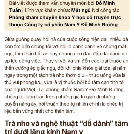
Bài viết được tham vấn chuyên môn bởi
Đỗ Minh
Tuấn
| Lĩnh vực khám chữa:
Mất ngủ
Nơi công tác
Phòng khám chuyên khoa Y học cổ truyền trực
thuộc Công ty cổ phần Nam Y Đỗ Minh Đường
Giữa guồng quay hối hả của cuộc sống hiện đại, nhiều bà
con tìm đến chúng tôi với nỗi lo canh cánh về chứng mất
ngủ, tâm thần bất an hay những cơn đau đầu dai dẳng do
áp lực công việc. Thay vì vội vã tìm đến các loại thuốc an
thần cưỡng ép giấc ngủ, đôi khi chìa khóa giải tỏa lại nằm
ngay trong một tách trà nho thơm dịu – thức uống vừa là
thú vui phong lưu, vừa là vị thuốc bồi bổ tâm can tinh tế
của người Việt. Tại phòng khám Nam Y Đỗ Minh Đường,
chúng tôi luôn trân trọng những giá trị giản dị nhưng
quyền năng ấy, bởi thuận theo tự nhiên chính là phép trị
liệu bền vững nhất cho thân tâm.
Trà nho và nghệ thuật “dỗ dành” tâm
trí dưới lăng kính Nam y