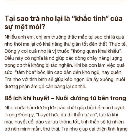
Tại sao trà nho lại là “khắc tinh” của
sự mệt mỏi?
Nhiều anh em, chị em thường thắc mắc tại sao chỉ là quả
nho thôi mà lại có khả năng thư giãn tốt đến thế? Thực tế,
Đông y coi quả nho là vị thuốc “thông quan khai khiếu”.
Điều này có nghĩa là nó giúp các dòng chảy năng lượng
trong cơ thể không bị tắc nghẽn. Khi bà con làm việc quá
sức, “tâm hỏa” bốc lên cao dẫn đến khó ngủ, hay quên.
Trà nho với tính bình sẽ giúp kéo ngọn lửa ấy xuống, nuôi
dưỡng phần âm để cân bằng lại cơ thể.
Bổ ích khí huyết – Nuôi dưỡng từ bên trong
Nho chứa hàm lượng lớn các chất giúp bồi bổ máu huyết.
Trong Đông y, “huyết hữu dư thì thần tự an”, tức là khi
máu huyết dồi dào và lưu thông tốt, tinh thần sẽ tự nhiên
trở nên minh mẫn, thư thái. Trà nho giúp cải thiện tình trạng