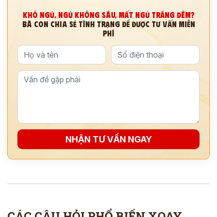
KHÓ NGỦ, NGỦ KHÔNG SÂU, MẤT NGỦ TRẮNG ĐÊM?
*
BÀ CON CHIA SẺ TÌNH TRẠNG ĐỂ ĐƯỢC TƯ VẤN MIỄN
PHÍ
ĐĂNG KÝ TƯ VẤN »
ĐĂNG KÝ ĐẾN KHÁM TRỰC TIẾP
Thông tin của bạn được bảo mật và chỉ sử dụng cho mục đích tư vấn.
NHẬN TƯ VẤN NGAY
CÁC CÂU HỎI PHỔ BIẾN XOAY