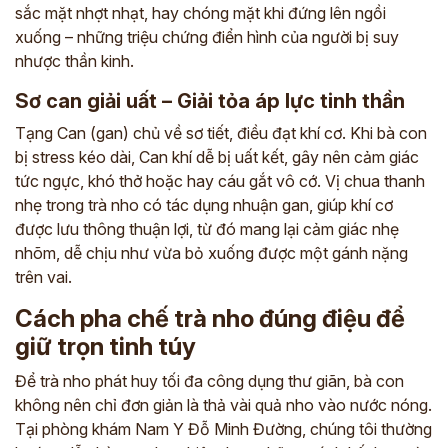
sắc mặt nhợt nhạt, hay chóng mặt khi đứng lên ngồi
xuống – những triệu chứng điển hình của người bị suy
nhược thần kinh.
Sơ can giải uất – Giải tỏa áp lực tinh thần
Tạng Can (gan) chủ về sơ tiết, điều đạt khí cơ. Khi bà con
bị stress kéo dài, Can khí dễ bị uất kết, gây nên cảm giác
tức ngực, khó thở hoặc hay cáu gắt vô cớ. Vị chua thanh
nhẹ trong trà nho có tác dụng nhuận gan, giúp khí cơ
được lưu thông thuận lợi, từ đó mang lại cảm giác nhẹ
nhõm, dễ chịu như vừa bỏ xuống được một gánh nặng
trên vai.
Cách pha chế trà nho đúng điệu để
giữ trọn tinh túy
Để trà nho phát huy tối đa công dụng thư giãn, bà con
không nên chỉ đơn giản là thả vài quả nho vào nước nóng.
Tại phòng khám Nam Y Đỗ Minh Đường, chúng tôi thường