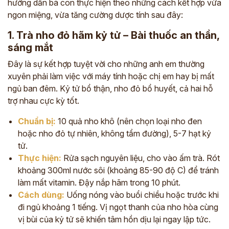
hướng dẫn bà con thực hiện theo những cách kết hợp vừa
ngon miệng, vừa tăng cường dược tính sau đây:
1. Trà nho đỏ hãm kỷ tử – Bài thuốc an thần,
sáng mắt
Đây là sự kết hợp tuyệt vời cho những anh em thường
xuyên phải làm việc với máy tính hoặc chị em hay bị mất
ngủ ban đêm. Kỷ tử bổ thận, nho đỏ bổ huyết, cả hai hỗ
trợ nhau cực kỳ tốt.
Chuẩn bị:
10 quả nho khô (nên chọn loại nho đen
hoặc nho đỏ tự nhiên, không tẩm đường), 5-7 hạt kỷ
tử.
Thực hiện:
Rửa sạch nguyên liệu, cho vào ấm trà. Rót
khoảng 300ml nước sôi (khoảng 85-90 độ C) để tránh
làm mất vitamin. Đậy nắp hãm trong 10 phút.
Cách dùng:
Uống nóng vào buổi chiều hoặc trước khi
đi ngủ khoảng 1 tiếng. Vị ngọt thanh của nho hòa cùng
vị bùi của kỷ tử sẽ khiến tâm hồn dịu lại ngay lập tức.