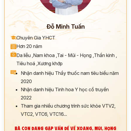
Đỗ Minh Tuấn
Chuyên Gia YHCT
Hơn 20 năm
Da liễu
,
Nam khoa
,
Tai - Mũi - Họng
,
Thần kinh
,
Tiêu hoá
,
Xương khớp
Nhận danh hiệu Thầy thuốc nam tiêu biểu năm
2020
Nhận danh hiệu Tinh hoa Y học cổ truyền
2022
Tham gia nhiều chương trình sức khỏe VTV2,
VTC2, VTC6, VTC16...
BÀ CON ĐANG GẶP VẤN ĐỀ VỀ XOANG, MŨI, HỌNG