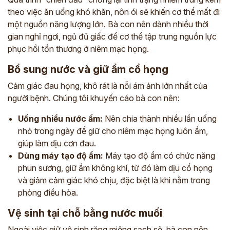
theo việc ăn uống khó khăn, nôn ói sẽ khiến cơ thể mất đi
một nguồn năng lượng lớn. Bà con nên dành nhiều thời
gian nghỉ ngơi, ngủ đủ giấc để cơ thể tập trung nguồn lực
phục hồi tổn thương ở niêm mạc họng.
Bổ sung nước và giữ ẩm cổ họng
Cảm giác đau họng, khô rát là nỗi ám ảnh lớn nhất của
người bệnh. Chúng tôi khuyến cáo bà con nên:
Uống nhiều nước ấm:
Nên chia thành nhiều lần uống
nhỏ trong ngày để giữ cho niêm mạc họng luôn ẩm,
giúp làm dịu cơn đau.
Dùng máy tạo độ ẩm:
Máy tạo độ ẩm có chức năng
phun sương, giữ ẩm không khí, từ đó làm dịu cổ họng
và giảm cảm giác khó chịu, đặc biệt là khi nằm trong
phòng điều hòa.
Vệ sinh tại chỗ bằng nước muối
Ngoài việc giữ vệ sinh răng miệng sạch sẽ, bà con nên