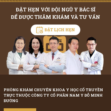
ĐẶT HẸN VỚI ĐỘI NGŨ Y BÁC SĨ
ĐỂ ĐƯỢC THĂM KHÁM VÀ TƯ VẤN
ĐẶT LỊCH HẸN
PHÒNG KHÁM CHUYÊN KHOA Y HỌC CỔ TRUYỀN
TRỰC THUỘC CÔNG TY CỔ PHẦN NAM Y ĐỖ MINH
ĐƯỜNG