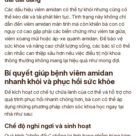
Các dấu hiệu viêm amidan có thể tự khỏi nhưng cũng có
thể kéo dài và tái phát liên tục. Tình trạng này không chỉ
dẫn đến viêm amidan mãn tính mà còn khiến bà con có
nguy cơ cao gặp phải các biến chứng như viêm tai giữa,
viêm xoang mũi hoặc áp-xe quanh amidan. Để bảo vệ
sức khỏe và nâng cao chất lượng sống, các bác sĩ có thể
cân nhắc can thiệp sâu hơn nếu việc điều trị nội khoa
thông thường không mang lại hiệu quả như mong đợi.
Bí quyết giúp bệnh viêm amidan
nhanh khỏi và phục hồi sức khỏe
Để kích hoạt cơ chế tự chữa lành của cơ thể và hỗ trợ cho
quá trình phục hồi nhanh chóng hơn, bà con có thể áp
dụng những phương pháp chăm sóc khoa học ngay tại
nhà như sau:
Chế độ nghỉ ngơi và sinh hoạt
Quá trình “chiến đấu” chống lại tình trạng nhiễm trùng kèm