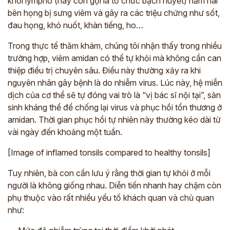
khối lympho (hay còn gọi là tổ chức bạch huyết) nằm hai
bên họng bị sưng viêm và gây ra các triệu chứng như sốt,
đau họng, khó nuốt, khàn tiếng, ho…
Trong thực tế thăm khám, chúng tôi nhận thấy trong nhiều
trường hợp, viêm amidan có thể tự khỏi mà không cần can
thiệp điều trị chuyên sâu. Điều này thường xảy ra khi
nguyên nhân gây bệnh là do nhiễm virus. Lúc này, hệ miễn
dịch của cơ thể sẽ tự đóng vai trò là “vị bác sĩ nội tại”, sản
sinh kháng thể để chống lại virus và phục hồi tổn thương ở
amidan. Thời gian phục hồi tự nhiên này thường kéo dài từ
vài ngày đến khoảng một tuần.
[Image of inflamed tonsils compared to healthy tonsils]
Tuy nhiên, bà con cần lưu ý rằng thời gian tự khỏi ở mỗi
người là không giống nhau. Diễn tiến nhanh hay chậm còn
phụ thuộc vào rất nhiều yếu tố khách quan và chủ quan
như: