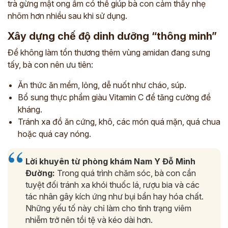
trà gừng mật ong ấm có thể giúp bà con cảm thấy nhẹ
CÙNG CHUYÊN GIA Y HỌC CỔ TRUYỀN
nhõm hơn nhiều sau khi sử dụng.
*
Xây dựng chế độ dinh dưỡng “thông minh”
*
Để không làm tổn thương thêm vùng amidan đang sưng
tấy, bà con nên ưu tiên:
*
Ăn thức ăn mềm, lỏng, dễ nuốt như cháo, súp.
Bổ sung thực phẩm giàu Vitamin C để tăng cường đề
ĐĂNG KÝ TƯ VẤN »
kháng.
Tránh xa đồ ăn cứng, khô, các món quá mặn, quá chua
ĐĂNG KÝ ĐẾN KHÁM TRỰC TIẾP
hoặc quá cay nóng.
Thông tin của bạn được bảo mật và chỉ sử dụng cho mục đích tư vấn.
Lời khuyên từ phòng khám Nam Y Đỗ Minh
Đường:
Trong quá trình chăm sóc, bà con cần
tuyệt đối tránh xa khói thuốc lá, rượu bia và các
tác nhân gây kích ứng như bụi bẩn hay hóa chất.
Những yếu tố này chỉ làm cho tình trạng viêm
nhiễm trở nên tồi tệ và kéo dài hơn.