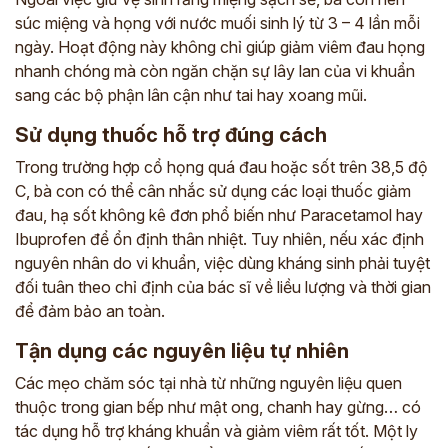
súc miệng và họng với nước muối sinh lý từ 3 – 4 lần mỗi
ngày. Hoạt động này không chỉ giúp giảm viêm đau họng
nhanh chóng mà còn ngăn chặn sự lây lan của vi khuẩn
sang các bộ phận lân cận như tai hay xoang mũi.
Sử dụng thuốc hỗ trợ đúng cách
Trong trường hợp cổ họng quá đau hoặc sốt trên 38,5 độ
C, bà con có thể cân nhắc sử dụng các loại thuốc giảm
đau, hạ sốt không kê đơn phổ biến như Paracetamol hay
Ibuprofen để ổn định thân nhiệt. Tuy nhiên, nếu xác định
nguyên nhân do vi khuẩn, việc dùng kháng sinh phải tuyệt
đối tuân theo chỉ định của bác sĩ về liều lượng và thời gian
để đảm bảo an toàn.
Tận dụng các nguyên liệu tự nhiên
Các mẹo chăm sóc tại nhà từ những nguyên liệu quen
thuộc trong gian bếp như mật ong, chanh hay gừng… có
ĐĂNG KÝ TƯ VẤN
tác dụng hỗ trợ kháng khuẩn và giảm viêm rất tốt. Một ly
THĂM KHÁM