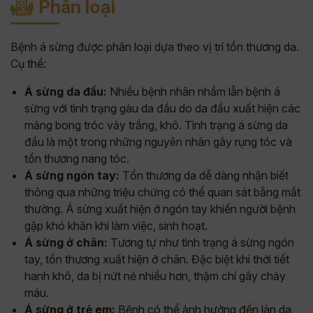
Phân loại
Bệnh á sừng được phân loại dựa theo vị trí tổn thương da.
Cụ thể:
Á sừng da đầu:
Nhiều bệnh nhân nhầm lẫn bệnh á
sừng với tình trạng gàu da đầu do da đầu xuất hiện các
mảng bong tróc vảy trắng, khô. Tình trạng á sừng da
đầu là một trong những nguyên nhân gây rụng tóc và
tổn thương nang tóc.
Á sừng ngón tay:
Tổn thương da dễ dàng nhận biết
thông qua những triệu chứng có thể quan sát bằng mắt
thường. Á sừng xuất hiện ở ngón tay khiến người bệnh
gặp khó khăn khi làm việc, sinh hoạt.
Á sừng ở chân:
Tương tự như tình trạng á sừng ngón
tay, tổn thương xuất hiện ở chân. Đặc biệt khi thời tiết
hanh khô, da bị nứt nẻ nhiều hơn, thậm chí gây chảy
máu.
Á sừng ở trẻ em:
Bệnh có thể ảnh hưởng đến làn da