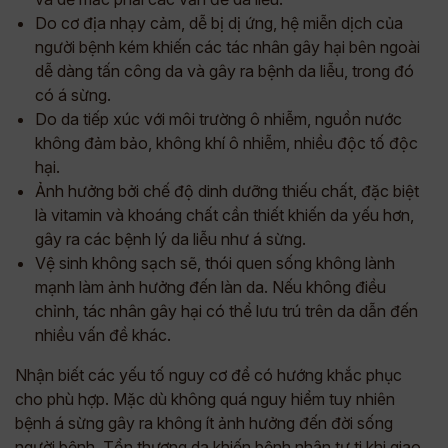
Do cơ địa nhạy cảm, dễ bị dị ứng, hệ miễn dịch của
người bệnh kém khiến các tác nhân gây hại bên ngoài
dễ dàng tấn công da và gây ra bệnh da liễu, trong đó
có á sừng.
Do da tiếp xúc với môi trường ô nhiễm, nguồn nước
không đảm bảo, không khí ô nhiễm, nhiều độc tố độc
hại.
Ảnh hưởng bởi chế độ dinh dưỡng thiếu chất, đặc biệt
là vitamin và khoáng chất cần thiết khiến da yếu hơn,
gây ra các bệnh lý da liễu như á sừng.
Vệ sinh không sạch sẽ, thói quen sống không lành
mạnh làm ảnh hưởng đến làn da. Nếu không điều
chỉnh, tác nhân gây hại có thể lưu trú trên da dẫn đến
nhiều vấn đề khác.
Nhận biết các yếu tố nguy cơ để có hướng khắc phục
cho phù hợp. Mặc dù không quá nguy hiểm tuy nhiên
bệnh á sừng gây ra không ít ảnh hưởng đến đời sống
người bệnh. Tổn thương da khiến bệnh nhân tự ti khi giao