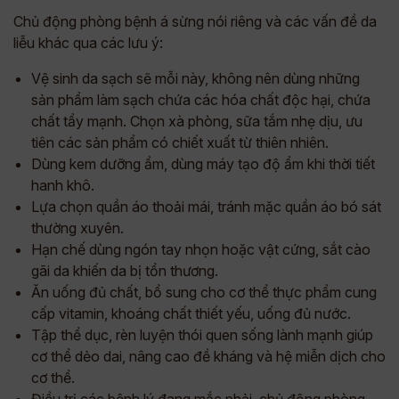
Chủ động phòng bệnh á sừng nói riêng và các vấn đề da
liễu khác qua các lưu ý:
Vệ sinh da sạch sẽ mỗi này, không nên dùng những
sản phẩm làm sạch chứa các hóa chất độc hại, chứa
chất tẩy mạnh. Chọn xà phòng, sữa tắm nhẹ dịu, ưu
tiên các sản phẩm có chiết xuất từ thiên nhiên.
Dùng kem dưỡng ẩm, dùng máy tạo độ ẩm khi thời tiết
hanh khô.
Lựa chọn quần áo thoải mái, tránh mặc quần áo bó sát
thường xuyên.
Hạn chế dùng ngón tay nhọn hoặc vật cứng, sắt cào
gãi da khiến da bị tổn thương.
Ăn uống đủ chất, bổ sung cho cơ thể thực phẩm cung
cấp vitamin, khoáng chất thiết yếu, uống đủ nước.
Tập thể dục, rèn luyện thói quen sống lành mạnh giúp
cơ thể dẻo dai, nâng cao đề kháng và hệ miễn dịch cho
cơ thể.
Điều trị các bệnh lý đang mắc phải, chủ động phòng