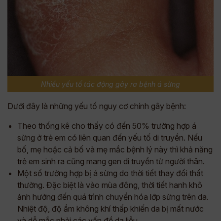
Nhiều yếu tố tác động gây ra bệnh á sừng
Dưới đây là những yếu tố nguy cơ chính gây bệnh:
Theo thống kê cho thấy có đến 50% trường hợp á
sừng ở trẻ em có liên quan đến yếu tố di truyền. Nếu
bố, mẹ hoặc cả bố và mẹ mắc bệnh lý này thì khả năng
trẻ em sinh ra cũng mang gen di truyền từ người thân.
Một số trường hợp bị á sừng do thời tiết thay đổi thất
thường. Đặc biệt là vào mùa đông, thời tiết hanh khô
ảnh hưởng đến quá trình chuyển hóa lớp sừng trên da.
Nhiệt độ, độ ẩm không khí thấp khiến da bị mất nước
và dễ mắc phải các vấn đề da liễu.