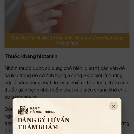
Bác sĩ chỉ định điều trị các triệu chứng á sừng theo từng
trường hợp
Thuốc kháng histamin
Nhóm thuốc được sử dụng phổ biến, điều trị các vấn đề
da liễu trong đó có tình trạng á sừng. Đặc biệt là trường
hợp á sừng bùng phát do viêm nhiễm. Tác dụng chính của
thuốc giúp bệnh nhân kiểm soát các triệu chứng khó chịu
do bệnh gây ra.
×
Đồng thời, thuốc còn giúp ngăn chặn các tác nhân bên
ngoài xâm nhập, bảo vệ vùng da tổn thương tránh hiện
ĐĂNG KÝ TƯ VẤN
tượng sừng hóa, nứt da. Các thuốc kháng histamin thường
THĂM KHÁM
được dùng: