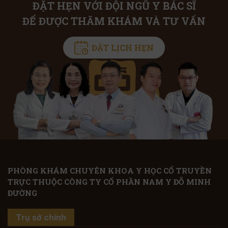
ĐẶT HẸN VỚI ĐỘI NGŨ Y BÁC SĨ
ĐỂ ĐƯỢC THĂM KHÁM VÀ TƯ VẤN
ĐẶT LỊCH HẸN
PHÒNG KHÁM CHUYÊN KHOA Y HỌC CỔ TRUYỀN
TRỰC THUỘC CÔNG TY CỔ PHẦN NAM Y ĐỖ MINH
ĐƯỜNG
Trụ sở chính