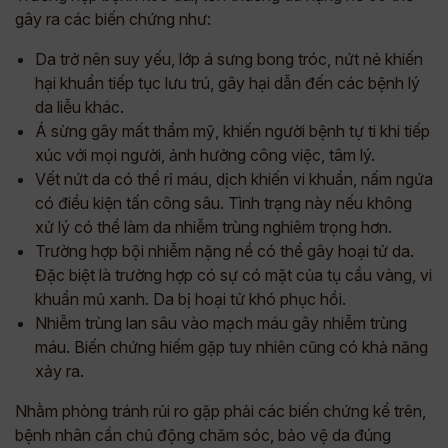
gây ra các biến chứng như:
Da trở nên suy yếu, lớp á sưng bong tróc, nứt nẻ khiến
hại khuẩn tiếp tục lưu trú, gây hại dẫn đến các bệnh lý
da liễu khác.
Á sừng gây mất thẩm mỹ, khiến người bệnh tự ti khi tiếp
xúc với mọi người, ảnh hưởng công việc, tâm lý.
Vết nứt da có thể rỉ máu, dịch khiến vi khuẩn, nấm ngứa
có điều kiện tấn công sâu. Tình trạng này nếu không
xử lý có thể làm da nhiễm trùng nghiêm trọng hơn.
Trường hợp bội nhiễm nặng nề có thể gây hoại tử da.
Đặc biệt là trường hợp có sự có mặt của tụ cầu vàng, vi
khuẩn mủ xanh. Da bị hoại tử khó phục hồi.
Nhiễm trùng lan sâu vào mạch máu gây nhiễm trùng
máu. Biến chứng hiếm gặp tuy nhiên cũng có khả năng
xảy ra.
Nhằm phòng tránh rủi ro gặp phải các biến chứng kể trên,
bệnh nhân cần chủ động chăm sóc, bảo vệ da đúng