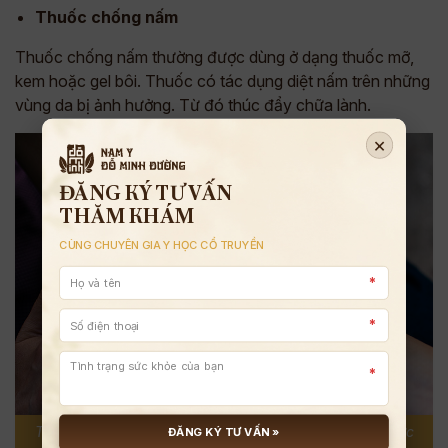
Thuốc chống nấm
Thuốc chống nấm thường được dùng ở dạng thuốc mỡ,
kem hoặc gel bôi. Thuốc có tác dụng diệt nấm trên những
vùng da bị ảnh hưởng. Từ đó thúc đẩy chữa lành.
×
ĐĂNG KÝ TƯ VẤN
THĂM KHÁM
CÙNG CHUYÊN GIA Y HỌC CỔ TRUYỀN
*
*
*
Thuốc chống nấm tại chỗ như Ketoconazole thường được
ĐĂNG KÝ TƯ VẤN »