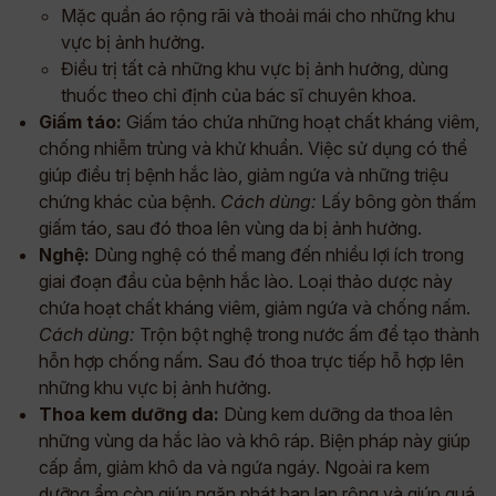
Mặc quần áo rộng rãi và thoải mái cho những khu
vực bị ảnh hưởng.
Điều trị tất cả những khu vực bị ảnh hưởng, dùng
thuốc theo chỉ định của bác sĩ chuyên khoa.
Giấm táo:
Giấm táo chứa những hoạt chất kháng viêm,
chống nhiễm trùng và khử khuẩn. Việc sử dụng có thể
giúp điều trị bệnh hắc lào, giảm ngứa và những triệu
chứng khác của bệnh.
Cách dùng:
Lấy bông gòn thấm
giấm táo, sau đó thoa lên vùng da bị ảnh hưởng.
Nghệ:
Dùng nghệ có thể mang đến nhiều lợi ích trong
giai đoạn đầu của bệnh hắc lào. Loại thảo dược này
chứa hoạt chất kháng viêm, giảm ngứa và chống nấm.
Cách dùng:
Trộn bột nghệ trong nước ấm để tạo thành
hỗn hợp chống nấm. Sau đó thoa trực tiếp hỗ hợp lên
những khu vực bị ảnh hưởng.
Thoa kem dưỡng da:
Dùng kem dưỡng da thoa lên
những vùng da hắc lào và khô ráp. Biện pháp này giúp
cấp ẩm, giảm khô da và ngứa ngáy. Ngoài ra kem
dưỡng ẩm còn giúp ngăn phát ban lan rộng và giúp quá