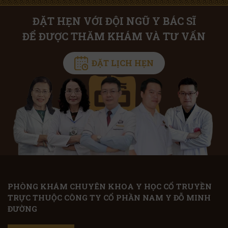
ĐẶT HẸN VỚI ĐỘI NGŨ Y BÁC SĨ
ĐỂ ĐƯỢC THĂM KHÁM VÀ TƯ VẤN
ĐẶT LỊCH HẸN
PHÒNG KHÁM CHUYÊN KHOA Y HỌC CỔ TRUYỀN
TRỰC THUỘC CÔNG TY CỔ PHẦN NAM Y ĐỖ MINH
ĐƯỜNG