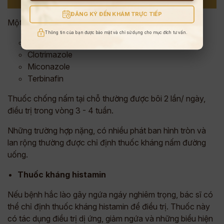
dùng để chữa các triệu chứng của hắc lào
ĐĂNG KÝ ĐẾN KHÁM TRỰC TIẾP
Một số loại thường được sử dụng gồm:
Thông tin của bạn được bảo mật và chỉ sử dụng cho mục đích tư vấn.
Ketoconazole
Clotrimazole
Miconazole
Terbinafin
Thuốc chống nấm tại chỗ thường được bôi 2 lần/ ngày,
điều trị trong vòng 3 - 4 tuần.
Những trường hợp nặng, có nhiều phát ban hình tròn và
lan rộng thường được chỉ định thuốc kháng nấm đường
uống.
Thuốc kháng histamin
Nếu bệnh hắc lào gây ngứa ngáy nghiêm trọng, bác sĩ có
thể chỉ định thuốc kháng histamin để điều trị. Thuốc này
có tác dụng điều trị dị ứng, giảm ngứa và những biểu hiện