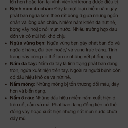
lớn hơn hoặc tồn tại vĩnh viễn khi không được điều trị.
Bệnh nám da chân:
Đây là một loại nhiễm nấm gây
phát ban ngứa kèm theo rát bỏng ở giữa những ngón
chân và lòng bàn chân. Nhiễm nấm khiến da nứt nẻ,
bong vảy hoặc nổi mụn nước. Nhiều trường hợp đau
đớn và có mùi hôi khó chịu.
Ngứa vùng bẹn:
Ngứa vùng bẹn gây phát ban đỏ và
ngứa ở háng, đùi trên hoặc/ và vùng trực tràng. Tình
trạng này cũng có thể tạo ra những vết phồng rộp.
Nấm da tay:
Nấm da tay là tình trạng phát ban dạng
tròn, ngứa xuất hiện trên tay. Ngoài ra người bệnh còn
có dấu hiệu khô da và nứt nẻ.
Nấm móng:
Những móng bị tổn thương đổi màu, dày
hơn và biến dạng.
Nấm ở râu:
Những dấu hiệu nhiễm nấm xuất hiện ở
trên cổ, cằm và má. Phát ban dạng đồng tiền có thể
đóng vảy hoặc xuất hiện những nốt mụn nước chứa
đầy mủ.