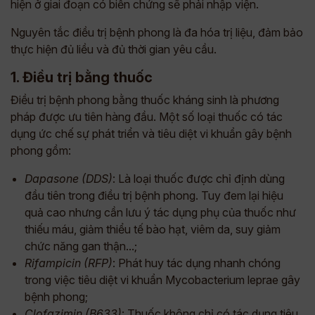
hiện ở giai đoạn có biến chứng sẽ phải nhập viện.
Nguyên tắc điều trị bệnh phong là đa hóa trị liệu, đảm bảo
thực hiện đủ liều và đủ thời gian yêu cầu.
1. Điều trị bằng thuốc
Điều trị bệnh phong bằng thuốc kháng sinh là phương
pháp được ưu tiên hàng đầu. Một số loại thuốc có tác
dụng ức chế sự phát triển và tiêu diệt vi khuẩn gây bệnh
phong gồm:
Dapasone (DDS)
: Là loại thuốc được chỉ định dùng
đầu tiên trong điều trị bệnh phong. Tuy đem lại hiệu
quả cao nhưng cần lưu ý tác dụng phụ của thuốc như
thiếu máu, giảm thiểu tế bào hạt, viêm da, suy giảm
chức năng gan thận...;
Rifampicin (RFP)
: Phát huy tác dụng nhanh chóng
trong việc tiêu diệt vi khuẩn Mycobacterium leprae gây
bệnh phong;
Clofazimin (B633)
: Thuốc không chỉ có tác dụng tiêu