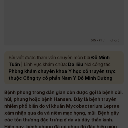
5/5 - (1 bình chọn)
Bài viết được tham vấn chuyên môn bởi
Đỗ Minh
Tuấn
| Lĩnh vực khám chữa:
Da liễu
Nơi công tác
Phòng khám chuyên khoa Y học cổ truyền trực
thuộc Công ty cổ phần Nam Y Đỗ Minh Đường
Bệnh phong trong dân gian còn được gọi là bệnh cùi,
hủi, phung hoặc bệnh Hansen. Đây là bệnh truyền
nhiễm phổ biến do vi khuẩn Mycobacterium Leprae
xâm nhập qua da và niêm mạc họng, mũi. Bệnh gây
các tổn thương đặc trưng ở da và dây thần kinh.
Hiện nay, bệnh phong đã có phác đồ đặc hiệu giúp