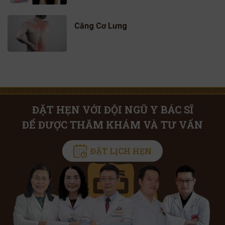
Căng Cơ Lưng
ĐẶT HẸN VỚI ĐỘI NGŨ Y BÁC SĨ
ĐỂ ĐƯỢC THĂM KHÁM VÀ TƯ VẤN
ĐẶT LỊCH HẸN