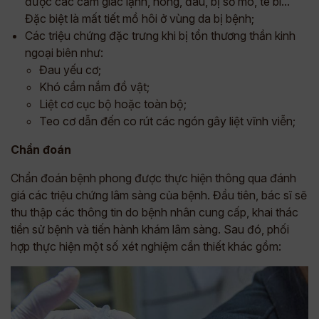
được các cảm giác lạnh, nóng, đau, bị sờ mó, tê bì...
Đặc biệt là mất tiết mồ hôi ở vùng da bị bệnh;
Các triệu chứng đặc trưng khi bị tổn thương thần kinh
ngoại biên như:
Đau yếu cơ;
Khó cầm nắm đồ vật;
Liệt cơ cục bộ hoặc toàn bộ;
Teo cơ dẫn đến co rút các ngón gây liệt vĩnh viễn;
Chẩn đoán
Chẩn đoán bệnh phong được thực hiện thông qua đánh
giá các triệu chứng lâm sàng của bệnh. Đầu tiên, bác sĩ sẽ
thu thập các thông tin do bệnh nhân cung cấp, khai thác
tiền sử bệnh và tiến hành khám lâm sàng. Sau đó, phối
hợp thực hiện một số xét nghiệm cần thiết khác gồm: