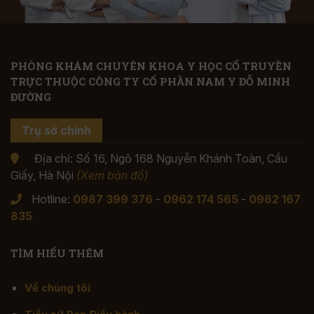
PHÒNG KHÁM CHUYÊN KHOA Y HỌC CỔ TRUYỀN
TRỰC THUỘC CÔNG TY CỔ PHẦN NAM Y ĐỖ MINH
ĐƯỜNG
Trụ sở chính
Địa chỉ: Số 16, Ngõ 168 Nguyễn Khánh Toàn, Cầu
Giấy, Hà Nội
(Xem bản đồ)
Hotline:
0987 399 376
-
0962 174 565
-
0962 167
835
TÌM HIỂU THÊM
Về chúng tôi