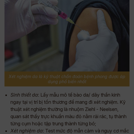
Xét nghiệm da là kỹ thuật chẩn đoán bệnh phong được áp
dụng phổ biến nhất
Sinh thiết da
: Lấy mẫu mô tế bào da/ dây thần kinh
ngay tại vị trí bị tổn thương để mang đi xét nghiệm. Kỹ
thuật xét nghiệm thường là nhuộm Ziehl - Neelsen,
quan sát thấy trực khuẩn màu đỏ nằm rải rác, tụ thành
từng cụm hoặc tập trung thành từng bó;
Xét nghiệm da
: Test mức độ mẫn cảm và nguy cơ mắc