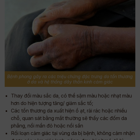
Bệnh phong gây ra các triệu chứng đặc trưng do tổn thương
ở da và hệ thống dây thần kinh cảm giác
Thay đổi màu sắc da, có thể sậm màu hoặc nhạt màu
hơn do hiện tượng tăng/ giảm sắc tố;
Các tổn thương da xuất hiện ồ ạt, rải rác hoặc nhiều
chỗ, quan sát bằng mắt thường sẽ thấy các đốm da
phẳng, nổi mẩn đỏ hoặc nổi sần
Rối loạn cảm giác tại vùng da bị bệnh, không cảm nhận