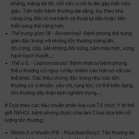
phẳng, mảng da đỏ, nốt sần, u nổi to lên gây mất cảm
giác. Tiến triển bệnh thường dai dẳng, tùy theo khả
năng ứng điều trị mà bệnh sẽ thoái lui dần hoặc tiến
triển sang thể nặng hơn;
Thể trung gian (B - Borderline)
: Bệnh phong thể trung
gian đặc trưng với những tổn thương mảng lớn,
đỏ,cứng, cộp, sần không đối xứng, sậm màu hơn, sưng
hạch bạch huyết...;
Thể u (L - Lepromatous)
: Bệnh nhân bị bệnh phong
thể u thường có nguy cơ lây nhiễm cao hơn so với các
thể khác. Các triệu chứng đặc trưng như các tổn
thương có vi khuẩn, yếu chi, rụng tóc, cơ thể biến dạng,
tổn thương dây thần kinh nghiêm trọng...;
# Dựa theo các tiêu chuẩn phân loại của Tổ chức Y tế thế
giới (WHO), bệnh phong được chia làm 2 loại dựa trên số
lượng tổn thương:
Nhóm ít vi khuẩn (PB - Paucibacillary)
: Tổn thương da