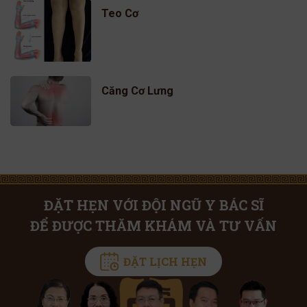
Teo Cơ
Căng Cơ Lưng
ĐẶT HẸN VỚI ĐỘI NGŨ Y BÁC SĨ
ĐỂ ĐƯỢC THĂM KHÁM VÀ TƯ VẤN
ĐẶT LỊCH HẸN