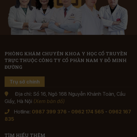
PHÒNG KHÁM CHUYÊN KHOA Y HỌC CỔ TRUYỀN
TRỰC THUỘC CÔNG TY CỔ PHẦN NAM Y ĐỖ MINH
ĐƯỜNG
Trụ sở chính
Địa chỉ: Số 16, Ngõ 168 Nguyễn Khánh Toàn, Cầu
Giấy, Hà Nội
(Xem bản đồ)
Hotline:
0987 399 376
-
0962 174 565
-
0962 167
835
TÌM HIỂU THÊM