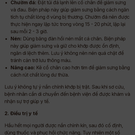
Chườm đá:
Đặt túi đá lạnh lên cổ chân để giảm sưng
và đau. Biện pháp này giúp giảm sưng bằng cách ngăn
tích tụ chất lỏng ở vùng bị thương. Chườm đá nên được
thực hiện ngay lập tức trong vòng 15 - 20 phút, lặp lại
sau mỗi 2 - 3 giờ.
Nén:
Dùng băng đàn hồi nén mắt cá chân. Biện pháp
này giúp giảm sưng và giữ cho khớp được ổn định,
ngăn di lệch thêm. Lưu ý không nên nén quá chật để
tránh cản trở lưu thông máu.
Nâng cao:
Kê cổ chân cao hơn tim để giảm sưng bằng
cách rút chất lỏng dư thừa.
Lưu ý không tự ý nắn chỉnh khớp bị trật. Sau khi sơ cứu,
bệnh nhân cần di chuyển đến bệnh viện để được khám và
nhận sự trợ giúp y tế.
2. Điều trị y tế
Hầu hết mọi người được nắn chỉnh kín, sau đó cố định,
dùng thuốc và phục hồi chức năng. Tuy nhiên một số