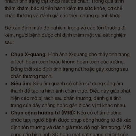
nhanh tình trạng trật khớp mắt cá chân. Trong quá trình
thăm khám, bác sĩ tiến hành kiểm tra sức khỏe, cơ chế
chấn thương và đánh giá các triệu chứng quanh khớp.
Để xác định mức độ nghiêm trọng và các tổn thương đi
kèm, người bệnh được chỉ định thêm một vài xét nghiệm
sau:
Chụp X-quang:
Hình ảnh X-quang cho thấy tình trạng
di lệch hoàn toàn hoặc không hoàn toàn của xương.
Đồng thời xác định tình trạng nứt hoặc gãy xương sau
chấn thương mạnh.
Siêu âm:
Siêu âm quanh cổ chân sử dụng sóng âm
thanh để tạo ra hình ảnh chân thực. Điều này giúp phát
hiện các mô bị rách sau chấn thương, đánh giá tình
trạng của dây chằng hoặc gân ở các vị trí khác nhau.
Chụp cộng hưởng từ (MRI):
Nếu có chấn thương
phức tạp, người bệnh được chụp cộng hưởng từ để xác
định tổn thương và đánh giá mức độ nghiêm trọng. MRI
cung cấp hình ảnh 3D hoặc mặt cắt ngang chi tiết của