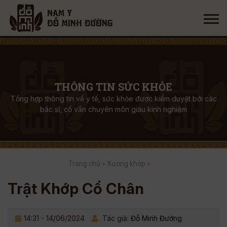
THÔNG TIN SỨC KHỎE
Tổng hợp thông tin về y tế, sức khỏe được kiểm duyệt bởi các
bác sĩ, cố vấn chuyên môn giàu kinh nghiệm
Trang chủ
»
Xương khớp
»
Trật Khớp Cổ Chân
14:31 - 14/06/2024
Tác giả:
Đỗ Minh Đường