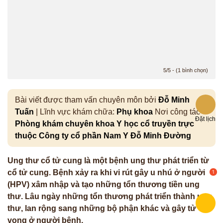
*
ĐĂNG KÝ TƯ VẤN »
ĐĂNG KÝ ĐẾN KHÁM TRỰC TIẾP
5/5 - (1 bình chọn)
Thông tin của bạn được bảo mật và chỉ sử dụng cho mục đích tư vấn.
Bài viết được tham vấn chuyên môn bởi
Đỗ Minh
Tuấn
| Lĩnh vực khám chữa:
Phụ khoa
Nơi công tác
Đặt lịch
Phòng khám chuyên khoa Y học cổ truyền trực
thuộc Công ty cổ phần Nam Y Đỗ Minh Đường
Ung thư cổ tử cung là một bệnh ung thư phát triển từ
cổ tử cung. Bệnh xảy ra khi vi rút gây u nhú ở người
(HPV) xâm nhập và tạo những tổn thương tiền ung
thư. Lâu ngày những tổn thương phát triển thành ung
thư, lan rộng sang những bộ phận khác và gây tử
vong ở người bệnh.