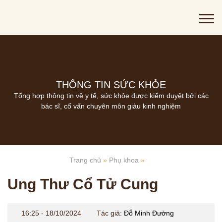
THÔNG TIN SỨC KHỎE
Tổng hợp thông tin về y tế, sức khỏe được kiểm duyệt bởi các
bác sĩ, cố vấn chuyên môn giàu kinh nghiệm
ĐĂNG KÝ TƯ VẤN
Trang chủ
»
Phụ khoa
»
THĂM KHÁM
CÙNG CHUYÊN GIA Y HỌC CỔ TRUYỀN
Ung Thư Cổ Tử Cung
*
16:25 - 18/10/2024
Tác giả:
Đỗ Minh Đường
*