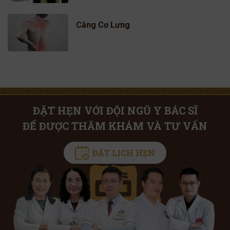
Căng Cơ Lưng
ĐẶT HẸN VỚI ĐỘI NGŨ Y BÁC SĨ
ĐỂ ĐƯỢC THĂM KHÁM VÀ TƯ VẤN
ĐẶT LỊCH HẸN