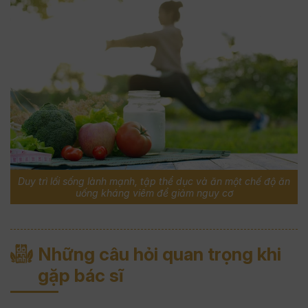
Duy trì lối sống lành mạnh, tập thể dục và ăn một chế độ ăn
uống kháng viêm để giảm nguy cơ
Những câu hỏi quan trọng khi
gặp bác sĩ