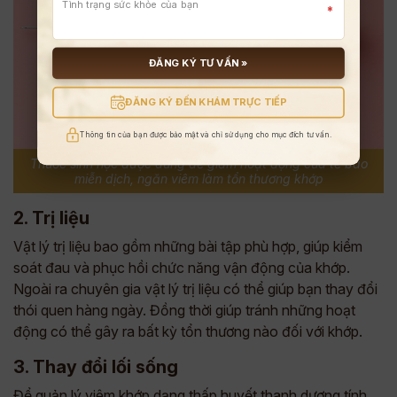
*
ĐĂNG KÝ TƯ VẤN »
ĐĂNG KÝ ĐẾN KHÁM TRỰC TIẾP
Thông tin của bạn được bảo mật và chỉ sử dụng cho mục đích tư vấn.
Thuốc sinh học được dùng để giảm hoạt động của tế bào
miễn dịch, ngăn viêm làm tổn thương khớp
2. Trị liệu
Vật lý trị liệu bao gồm những bài tập phù hợp, giúp kiểm
soát đau và phục hồi chức năng vận động của khớp.
Ngoài ra chuyên gia vật lý trị liệu có thể giúp bạn thay đổi
thói quen hàng ngày. Đồng thời giúp tránh những hoạt
động có thể gây ra bất kỳ tổn thương nào đối với khớp.
3. Thay đổi lối sống
Để quản lý viêm khớp dạng thấp huyết thanh dương tính,