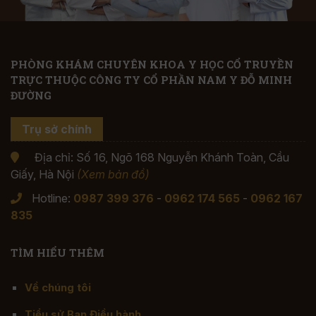
PHÒNG KHÁM CHUYÊN KHOA Y HỌC CỔ TRUYỀN
TRỰC THUỘC CÔNG TY CỔ PHẦN NAM Y ĐỖ MINH
ĐƯỜNG
Trụ sở chính
Địa chỉ: Số 16, Ngõ 168 Nguyễn Khánh Toàn, Cầu
Giấy, Hà Nội
(Xem bản đồ)
Hotline:
0987 399 376
-
0962 174 565
-
0962 167
835
TÌM HIỂU THÊM
Về chúng tôi
Tiểu sử Ban Điều hành