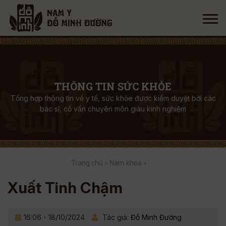
THÔNG TIN SỨC KHỎE
Tổng hợp thông tin về y tế, sức khỏe được kiểm duyệt bởi các
bác sĩ, cố vấn chuyên môn giàu kinh nghiệm
Trang chủ
»
Nam khoa
»
Xuất Tinh Chậm
16:06 - 18/10/2024
Tác giả:
Đỗ Minh Đường