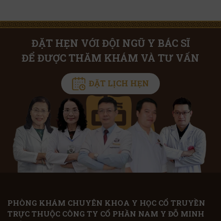
ĐẶT HẸN VỚI ĐỘI NGŨ Y BÁC SĨ
ĐỂ ĐƯỢC THĂM KHÁM VÀ TƯ VẤN
ĐẶT LỊCH HẸN
PHÒNG KHÁM CHUYÊN KHOA Y HỌC CỔ TRUYỀN
TRỰC THUỘC CÔNG TY CỔ PHẦN NAM Y ĐỖ MINH