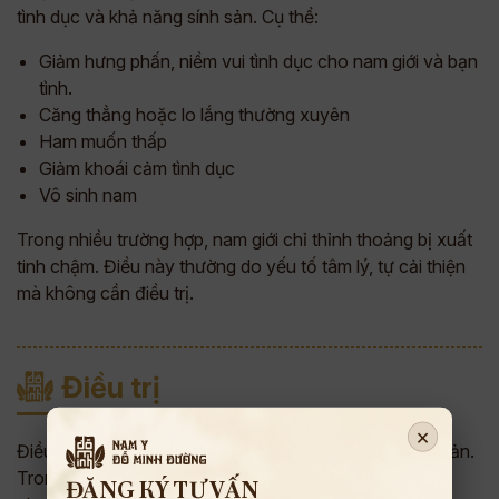
tình dục và khả năng sính sản. Cụ thể:
Giảm hưng phấn, niềm vui tình dục cho nam giới và bạn
tình.
Căng thẳng hoặc lo lắng thường xuyên
Ham muốn thấp
Giảm khoái cảm tình dục
Vô sinh nam
Trong nhiều trường hợp, nam giới chỉ thỉnh thoảng bị xuất
tinh chậm. Điều này thường do yếu tố tâm lý, tự cải thiện
mà không cần điều trị.
Điều trị
×
Điều trị xuất tinh chậm cần dựa vào nguyên nhân cơ bản.
Trong đó dùng thuốc và thay đổi lối sống là những
ĐĂNG KÝ TƯ VẤN