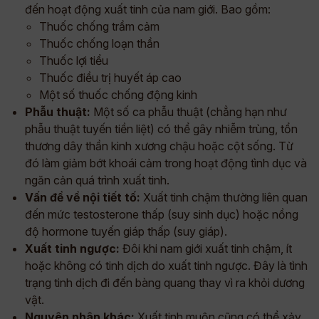
đến hoạt động xuất tinh của nam giới. Bao gồm:
Thuốc chống trầm cảm
Thuốc chống loạn thần
Thuốc lợi tiểu
Thuốc điều trị huyết áp cao
Một số thuốc chống động kinh
Phẫu thuật:
Một số ca phẫu thuật (chẳng hạn như
phẫu thuật tuyến tiền liệt) có thể gây nhiễm trùng, tổn
thương dây thần kinh xương chậu hoặc cột sống. Từ
đó làm giảm bớt khoái cảm trong hoạt động tình dục và
ngăn cản quá trình xuất tinh.
Vấn đề về nội tiết tố:
Xuất tinh chậm thường liên quan
đến mức testosterone thấp (suy sinh dục) hoặc nồng
độ hormone tuyến giáp thấp (suy giáp).
Xuất tinh ngược:
Đôi khi nam giới xuất tinh chậm, ít
hoặc không có tinh dịch do xuất tinh ngược. Đây là tình
trạng tinh dịch đi đến bàng quang thay vì ra khỏi dương
vật.
Nguyên nhân khác:
Xuất tinh muộn cũng có thể xảy