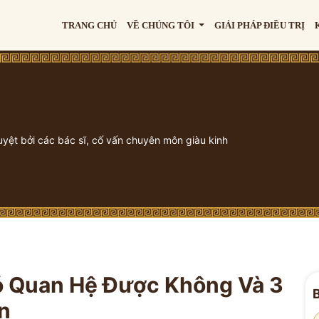
TRANG CHỦ
VỀ CHÚNG TÔI
GIẢI PHÁP ĐIỀU TRỊ
uyệt bởi các bác sĩ, cố vấn chuyên môn giàu kinh
ó Quan Hệ Được Không Và 3
n