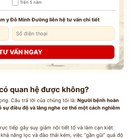
Trên 5 năm
*
m y Đỗ Minh Đường liên hệ tư vấn chi tiết
*
*
TƯ VẤN NGAY
VẤN »
HOTLINE TƯ VẤN
 TRỰC TIẾP
0962 167 835
 có quan hệ được không?
 sử dụng cho mục đích tư vấn.
ng. Câu trả lời của chúng tôi là:
Người bệnh hoàn
ó sự điều độ và lắng nghe cơ thể một cách nghiêm
rực tiếp gây suy giảm nội tiết tố và làm cạn kiệt
 khả năng lọc và đào thải kém, việc “gần gũi” quá độ