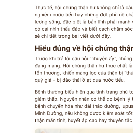
Thực tế, hội chứng thận hư không chỉ là câ
nghiệm nước tiểu hay những đợt phù nề châ
lượng sống, đặc biệt là bản lĩnh phái mạnh
có cái nhìn thấu đáo và biết cách chăm só
sẻ chi tiết trong bài viết dưới đây.
Hiểu đúng về hội chứng thậ
Trước khi trả lời câu hỏi “chuyện ấy”, chún
đang mang. Hội chứng thận hư thực chất là 
tổn thương, khiến màng lọc của thận bị “th
quý giá – bị đào thải ồ ạt qua nước tiểu.
Bệnh thường biểu hiện qua tình trạng phù t
giảm thấp. Nguyên nhân có thể do bệnh lý t
bệnh chuyển hóa như đái tháo đường, lupu
Minh Đường, nếu không được kiểm soát tốt
thận mãn tính, huyết áp cao hay thuyên tắc