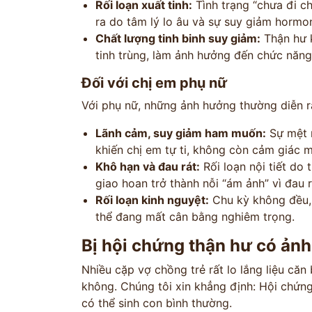
Rối loạn xuất tinh:
Tình trạng “chưa đi ch
ra do tâm lý lo âu và sự suy giảm hormo
Chất lượng tinh binh suy giảm:
Thận hư k
tinh trùng, làm ảnh hưởng đến chức năng 
Đối với chị em phụ nữ
Với phụ nữ, những ảnh hưởng thường diễn r
Lãnh cảm, suy giảm ham muốn:
Sự mệt m
khiến chị em tự ti, không còn cảm giác 
Khô hạn và đau rát:
Rối loạn nội tiết do
giao hoan trở thành nỗi “ám ảnh” vì đau r
Rối loạn kinh nguyệt:
Chu kỳ không đều, 
thể đang mất cân bằng nghiêm trọng.
Bị hội chứng thận hư có ản
Nhiều cặp vợ chồng trẻ rất lo lắng liệu că
không. Chúng tôi xin khẳng định: Hội chứn
có thể sinh con bình thường.