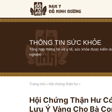
THÔNG TIN SỨC KHỎE
Tổng hợp thông tin về y tế, sức khỏe được kiểm d
nghiệm
Trang chủ
»
Hội chứng thận hư
»
Hội Chứng Thận Hư C
Lưu Ý Vàng Cho Bà Co