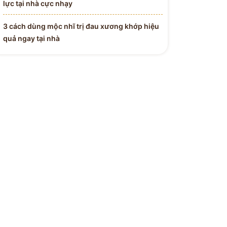
lực tại nhà cực nhạy
3 cách dùng mộc nhĩ trị đau xương khớp hiệu
quả ngay tại nhà
 Y BÁC SĨ
H ĐƯỜNG
Tận Tâm - Y Đức