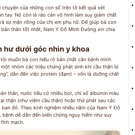
u chuyện của những con số trên tờ kết quả xét
n tay. Nó còn là rào cản vô hình làm suy giảm chất
 và sự mặn nồng của chị em phụ nữ. Để giúp bà con
c bản thân tốt nhất, Nam Y Đỗ Minh Đường xin chia
n hư dưới góc nhìn y khoa
g tôi muốn bà con hiểu rõ bản chất căn bệnh mình
một nhóm các triệu chứng phát sinh khi cầu thận bị
ủng”, dẫn đến việc protein (đạm) – vốn là dưỡng chất
oàn thân, nước tiểu có nhiều bọt, chỉ số albumin máu
ại thận (như viêm cầu thận) hoặc thứ phát sau các
s ban đỏ. Theo kinh nghiệm nhiều năm của Nam Y Đỗ
, bệnh dễ dẫn đến biến chứng nguy hiểm như suy
 tĩnh mạch.