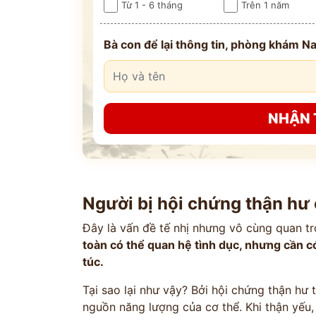
Từ 1 - 6 tháng
Trên 1 năm
Bà con để lại thông tin, phòng khám Na
NHẬN 
ĐĂNG KÝ TƯ 
ĐĂNG KÝ ĐẾN KHÁM
Người bị hội chứng thận hư
Thông tin của bạn được bảo mật và chỉ
Đây là vấn đề tế nhị nhưng vô cùng quan trọ
toàn có thể quan hệ tình dục, nhưng cần c
túc.
Tại sao lại như vậy? Bởi hội chứng thận hư t
nguồn năng lượng của cơ thể. Khi thận yếu,