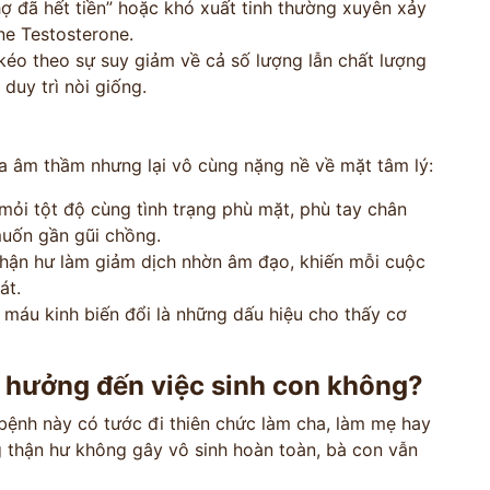
ợ đã hết tiền” hoặc khó xuất tinh thường xuyên xảy
ne Testosterone.
éo theo sự suy giảm về cả số lượng lẫn chất lượng
duy trì nòi giống.
a âm thầm nhưng lại vô cùng nặng nề về mặt tâm lý:
ỏi tột độ cùng tình trạng phù mặt, phù tay chân
muốn gần gũi chồng.
 thận hư làm giảm dịch nhờn âm đạo, khiến mỗi cuộc
át.
máu kinh biến đổi là những dấu hiệu cho thấy cơ
h hưởng đến việc sinh con không?
n bệnh này có tước đi thiên chức làm cha, làm mẹ hay
g thận hư không gây vô sinh hoàn toàn, bà con vẫn