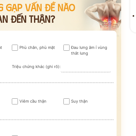
G GẶP VẤN ĐỀ NÀO
AN ĐẾN THẬN?
ắt
Phù chân, phù mặt
Đau lưng âm ỉ vùng
ĐỘI NGŨ
thắt lưng
 VẤN
ĐỖ MIN
Triệu chứng khác (ghi rõ):
n
M
Kinh Nghiệm - 
CỔ TRUYỀN
Viêm cầu thận
Suy thận
n hóa
Bảo mật thông tin tuyệt
ng
đối