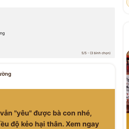
ờng
5/5 - (3 bình chọn)
ường
 vẫn "yêu" được bà con nhé,
iều độ kẻo hại thân. Xem ngay