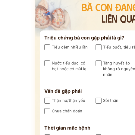
BÀ CON ĐAN
LIÊN QU
Triệu chứng bà con gặp phải là gì?
Tiểu đêm nhiều lần
Tiểu buốt, tiểu r
ĐĂNG KÝ TƯ
Nước tiểu đục, có
Tăng huyết áp
bọt hoặc có mùi lạ
không rõ nguyê
nhân
THĂM KHÁ
Vấn đề gặp phải
CÙNG CHUYÊN GIA Y HỌC 
Thận hư/thận yếu
Sỏi thận
Chưa chẩn đoán
Bác sĩ >20 năm kinh
Phác đồ cá nhâ
Thời gian mắc bệnh
nghiệm
theo thể trạ