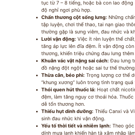
tục từ 7 – 8 tiếng, hoặc bà con lao động
độ nghỉ ngơi phù hợp.
Chấn thương cột sống lưng:
Những chấn 
tập luyện, chơi thể thao, tai nạn giao t
thường gặp là sưng viêm, đau nhức và k
Lười vận động:
Việc ít rèn luyện thể chấ
tăng áp lực lên đĩa đệm. Ít vận động cò
thương, khiến triệu chứng đau lưng thêm
Khuân vác vật nặng sai cách:
Đau lưng t
ĐĂNG KÝ TƯ
đồ nặng đột ngột hoặc sai tư thế thường
Thừa cân, béo phì:
Trọng lượng cơ thể d
THĂM KHÁ
“khung xương” luôn trong tình trạng quá 
Thói quen hút thuốc lá:
Hoạt chất nicoti
CÙNG CHUYÊN GIA Y HỌC 
đệm, làm tăng nguy cơ thoái hóa. Thuốc 
dễ tổn thương hơn.
Thiếu hụt dinh dưỡng:
Thiếu Canxi và V
sinh đau nhức khi vận động.
Bác sĩ >20 năm kinh
Phác đồ cá nhâ
Yếu tố thời tiết và nhiễm lạnh:
Theo góc 
nghiệm
theo thể trạ
dính mưa lạnh khiến hàn tà xâm nhập làm