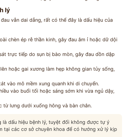
*
h lý
đau vẫn dai dẳng, rất có thể đây là dấu hiệu của
*
*
ài chèn ép rễ thần kinh, gây đau âm ỉ hoặc dữ dội
t trực tiếp do sụn bị bào mòn, gây đau dồn dập
VẤN »
ên hoặc gai xương làm hẹp không gian tủy sống,
HOTLINE TƯ VẤN
 TRỰC TIẾP
0962 167 835
át vào mô mềm xung quanh khi di chuyển.
 sử dụng cho mục đích tư vấn.
iều vào buổi tối hoặc sáng sớm khi vừa ngủ dậy,
 từ lưng dưới xuống hông và bàn chân.
g là dấu hiệu bệnh lý, tuyệt đối không được tự ý
tại các cơ sở chuyên khoa để có hướng xử lý kịp