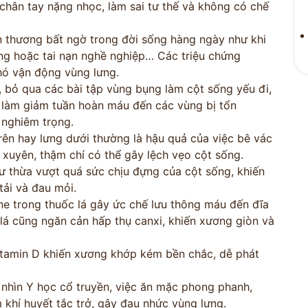
 chân tay nặng nhọc, làm sai tư thế và không có chế
thương bất ngờ trong đời sống hàng ngày như khi
hông hoặc tai nạn nghề nghiệp… Các triệu chứng
hó vận động vùng lưng.
t, bỏ qua các bài tập vùng bụng làm cột sống yếu đi,
n làm giảm tuần hoàn máu đến các vùng bị tổn
ĐỘI NGŨ
 nghiêm trọng.
rên hay lưng dưới thường là hậu quả của việc bê vác
 VẤN
ĐỖ MIN
 xuyên, thậm chí có thể gây lệch vẹo cột sống.
ư thừa vượt quá sức chịu đựng của cột sống, khiến
M
Kinh Nghiệm - 
tải và đau mỏi.
ne trong thuốc lá gây ức chế lưu thông máu đến đĩa
CỔ TRUYỀN
lá cũng ngăn cản hấp thụ canxi, khiến xương giòn và
itamin D khiến xương khớp kém bền chắc, dễ phát
n hóa
Bảo mật thông tin tuyệt
nhìn Y học cổ truyền, việc ăn mặc phong phanh,
ng
đối
 khí huyết tắc trở, gây đau nhức vùng lưng.