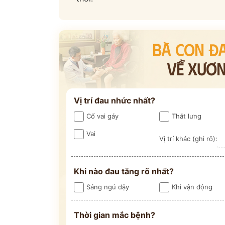
BÀ CON Đ
VỀ XƯƠ
Vị trí đau nhức nhất?
Cổ vai gáy
Thắt lưng
Vai
Vị trí khác (ghi rõ):
Khi nào đau tăng rõ nhất?
Sáng ngủ dậy
Khi vận động
Thời gian mắc bệnh?