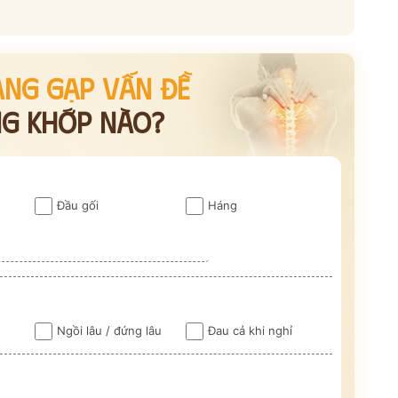
ANG GẶP VẤN ĐỀ
NG KHỚP NÀO?
Đầu gối
Háng
Ngồi lâu / đứng lâu
Đau cả khi nghỉ