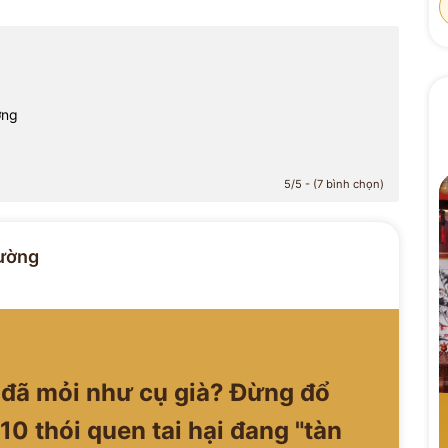
ờng
5/5 - (7 bình chọn)
ường
 đã mỏi như cụ già? Đừng đổ
10 thói quen tai hại đang "tàn