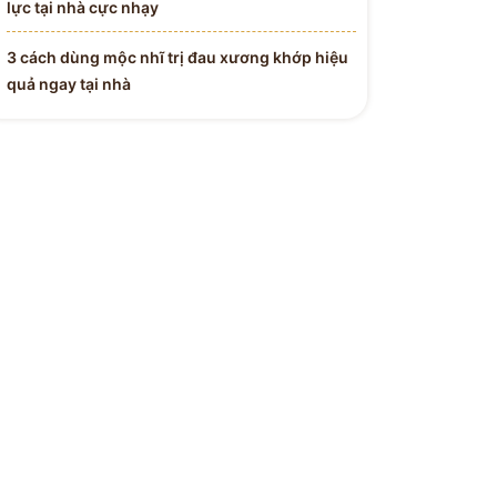
lực tại nhà cực nhạy
3 cách dùng mộc nhĩ trị đau xương khớp hiệu
quả ngay tại nhà
 Y BÁC SĨ
H ĐƯỜNG
Tận Tâm - Y Đức