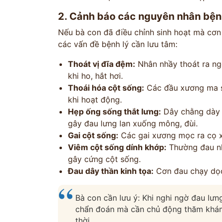
2. Cảnh báo các nguyên nhân bện
Nếu bà con đã điều chỉnh sinh hoạt mà cơn 
các vấn đề bệnh lý cần lưu tâm:
Thoát vị đĩa đệm:
Nhân nhầy thoát ra ngo
khi ho, hắt hơi.
Thoái hóa cột sống:
Các đầu xương ma sá
khi hoạt động.
ĐĂNG KÝ TƯ 
Hẹp ống sống thắt lưng:
Dây chằng dày l
gây đau lưng lan xuống mông, đùi.
ĐĂNG KÝ ĐẾN KHÁM
Gai cột sống:
Các gai xương mọc ra cọ x
Thông tin của bạn được bảo mật và chỉ
Viêm cột sống dính khớp:
Thường đau nh
gây cứng cột sống.
Đau dây thần kinh tọa:
Cơn đau chạy dọc
Bà con cần lưu ý: Khi nghi ngờ đau lưn
chẩn đoán mà cần chủ động thăm khám 
thời.