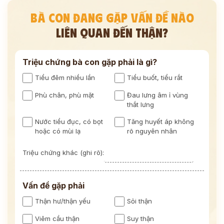
BÀ CON ĐANG GẶP VẤN ĐỀ NÀO
LIÊN QUAN ĐẾN THẬN?
Triệu chứng bà con gặp phải là gì?
Tiểu đêm nhiều lần
Tiểu buốt, tiểu rắt
Phù chân, phù mặt
Đau lưng âm ỉ vùng
thắt lưng
Nước tiểu đục, có bọt
Tăng huyết áp không
hoặc có mùi lạ
rõ nguyên nhân
Triệu chứng khác (ghi rõ):
Vấn đề gặp phải
Thận hư/thận yếu
Sỏi thận
Viêm cầu thận
Suy thận