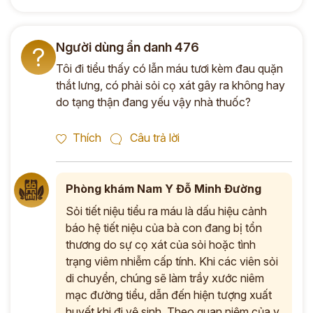
Người dùng ẩn danh 476
?
Tôi đi tiểu thấy có lẫn máu tươi kèm đau quặn
thắt lưng, có phải sỏi cọ xát gây ra không hay
do tạng thận đang yếu vậy nhà thuốc?
Thích
Câu trả lời
Phòng khám Nam Y Đỗ Minh Đường
Sỏi tiết niệu tiểu ra máu là dấu hiệu cảnh
báo hệ tiết niệu của bà con đang bị tổn
thương do sự cọ xát của sỏi hoặc tình
trạng viêm nhiễm cấp tính. Khi các viên sỏi
di chuyển, chúng sẽ làm trầy xước niêm
mạc đường tiểu, dẫn đến hiện tượng xuất
huyết khi đi vệ sinh. Theo quan niệm của y