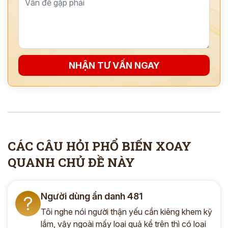
*
ĐĂNG KÝ TƯ VẤN »
NHẬN TƯ VẤN NGAY
ĐĂNG KÝ ĐẾN KHÁM TRỰC TIẾP
Thông tin của bạn được bảo mật và chỉ sử dụng cho mục đích tư vấn.
CÁC CÂU HỎI PHỔ BIẾN XOAY
QUANH CHỦ ĐỀ NÀY
Người dùng ẩn danh 481
?
Tôi nghe nói người thận yếu cần kiêng khem kỹ
lắm, vậy ngoài mấy loại quả kể trên thì có loại