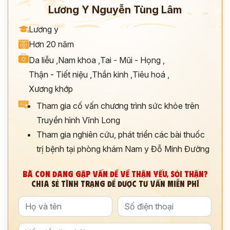
Lương Y Nguyễn Tùng Lâm
Lương y
Hơn 20 năm
Da liễu
,
Nam khoa
,
Tai - Mũi - Họng
,
Thận - Tiết niệu
,
Thần kinh
,
Tiêu hoá
,
Xương khớp
Tham gia cố vấn chương trình sức khỏe trên
Truyền hình Vĩnh Long
Tham gia nghiên cứu, phát triển các bài thuốc
trị bệnh tại phòng khám Nam y Đỗ Minh Đường
ĐĂNG KÝ TƯ VẤN
THĂM KHÁM
BÀ CON ĐANG GẶP VẤN ĐỀ VỀ THẬN YẾU, SỎI THẬN?
CHIA SẺ TÌNH TRẠNG ĐỂ ĐƯỢC TƯ VẤN MIỄN PHÍ
CÙNG CHUYÊN GIA Y HỌC CỔ TRUYỀN
*
*