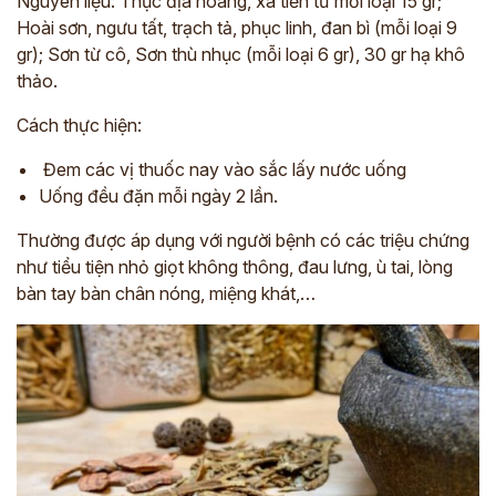
Nguyên liệu: Thục địa hoàng, xa tiền tử mỗi loại 15 gr;
Hoài sơn, ngưu tất, trạch tả, phục linh, đan bì (mỗi loại 9
gr); Sơn từ cô, Sơn thù nhục (mỗi loại 6 gr), 30 gr hạ khô
thảo.
Cách thực hiện:
Đem các vị thuốc nay vào sắc lấy nước uống
Uống đều đặn mỗi ngày 2 lần.
Thường được áp dụng với người bệnh có các triệu chứng
như tiểu tiện nhỏ giọt không thông, đau lưng, ù tai, lòng
bàn tay bàn chân nóng, miệng khát,…