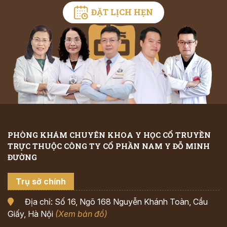
ĐẶT LỊCH HẸN
PHÒNG KHÁM CHUYÊN KHOA Y HỌC CỔ TRUYỀN
TRỰC THUỘC CÔNG TY CỔ PHẦN NAM Y ĐỖ MINH
ĐƯỜNG
Trụ sở chính
Địa chỉ: Số 16, Ngõ 168 Nguyễn Khánh Toàn, Cầu
Giấy, Hà Nội
(Xem bản đồ)