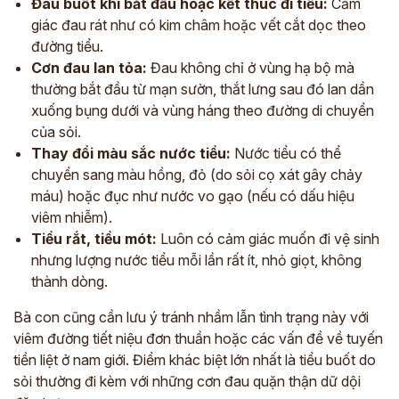
Đau buốt khi bắt đầu hoặc kết thúc đi tiểu:
Cảm
giác đau rát như có kim châm hoặc vết cắt dọc theo
đường tiểu.
Cơn đau lan tỏa:
Đau không chỉ ở vùng hạ bộ mà
thường bắt đầu từ mạn sườn, thắt lưng sau đó lan dần
xuống bụng dưới và vùng háng theo đường di chuyển
của sỏi.
Thay đổi màu sắc nước tiểu:
Nước tiểu có thể
chuyển sang màu hồng, đỏ (do sỏi cọ xát gây chảy
máu) hoặc đục như nước vo gạo (nếu có dấu hiệu
viêm nhiễm).
Tiểu rắt, tiểu mót:
Luôn có cảm giác muốn đi vệ sinh
nhưng lượng nước tiểu mỗi lần rất ít, nhỏ giọt, không
thành dòng.
Bà con cũng cần lưu ý tránh nhầm lẫn tình trạng này với
viêm đường tiết niệu đơn thuần hoặc các vấn đề về tuyến
tiền liệt ở nam giới. Điểm khác biệt lớn nhất là tiểu buốt do
sỏi thường đi kèm với những cơn đau quặn thận dữ dội