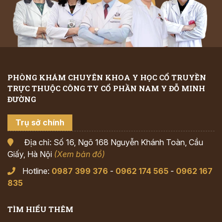
PHÒNG KHÁM CHUYÊN KHOA Y HỌC CỔ TRUYỀN
TRỰC THUỘC CÔNG TY CỔ PHẦN NAM Y ĐỖ MINH
ĐƯỜNG
Trụ sở chính
Địa chỉ: Số 16, Ngõ 168 Nguyễn Khánh Toàn, Cầu
Giấy, Hà Nội
(Xem bản đồ)
Hotline:
0987 399 376
-
0962 174 565
-
0962 167
835
TÌM HIỂU THÊM