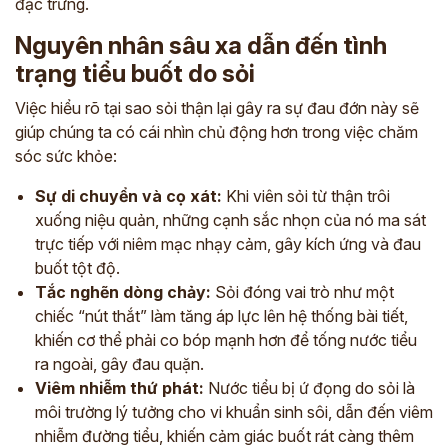
đặc trưng.
Nguyên nhân sâu xa dẫn đến tình
trạng tiểu buốt do sỏi
Việc hiểu rõ tại sao sỏi thận lại gây ra sự đau đớn này sẽ
giúp chúng ta có cái nhìn chủ động hơn trong việc chăm
sóc sức khỏe:
Sự di chuyển và cọ xát:
Khi viên sỏi từ thận trôi
xuống niệu quản, những cạnh sắc nhọn của nó ma sát
trực tiếp với niêm mạc nhạy cảm, gây kích ứng và đau
buốt tột độ.
Tắc nghẽn dòng chảy:
Sỏi đóng vai trò như một
chiếc “nút thắt” làm tăng áp lực lên hệ thống bài tiết,
khiến cơ thể phải co bóp mạnh hơn để tống nước tiểu
ra ngoài, gây đau quặn.
Viêm nhiễm thứ phát:
Nước tiểu bị ứ đọng do sỏi là
môi trường lý tưởng cho vi khuẩn sinh sôi, dẫn đến viêm
nhiễm đường tiểu, khiến cảm giác buốt rát càng thêm