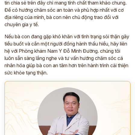
tin chia sẻ trên đây chỉ mang tính chất tham khảo chung.
Để có hướng chăm sóc an toàn và phù hợp nhất với cơ
*
địa riêng của mình, bà con nên chủ động trao đổi với
chuyên gia y tế.
ĐĂNG KÝ TƯ VẤN »
Nếu bà con đang gặp khó khăn với tình trạng sỏi thận gây
tiểu buốt và cần một người đồng hành thấu hiểu, hãy liên
ĐĂNG KÝ ĐẾN KHÁM TRỰC TIẾP
hệ với Phòng khám Nam Y Đỗ Minh Đường. chúng tôi
Thông tin của bạn được bảo mật và chỉ sử dụng cho mục đích tư vấn.
luôn sẵn sàng lắng nghe và tư vấn hướng chăm sóc cá
nhân hóa giúp bà con an tâm hơn trên hành trình cải thiện
sức khỏe tạng thận.