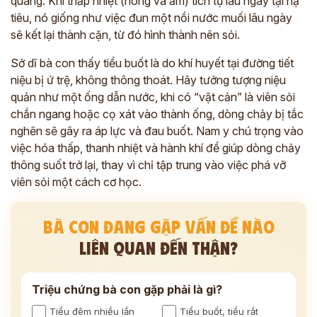
quang. Khi thấp nhiệt (nóng và ẩm) tích tụ lâu ngày tại hạ
tiêu, nó giống như việc đun một nồi nước muối lâu ngày
sẽ kết lại thành cặn, từ đó hình thành nên sỏi.
Sở dĩ bà con thấy tiểu buốt là do khí huyết tại đường tiết
niệu bị ứ trệ, không thông thoát. Hãy tưởng tượng niệu
quản như một ống dẫn nước, khi có “vật cản” là viên sỏi
chắn ngang hoặc cọ xát vào thành ống, dòng chảy bị tắc
nghẽn sẽ gây ra áp lực và đau buốt. Nam y chú trọng vào
việc hóa thấp, thanh nhiệt và hành khí để giúp dòng chảy
thông suốt trở lại, thay vì chỉ tập trung vào việc phá vỡ
viên sỏi một cách cơ học.
BÀ CON ĐANG GẶP VẤN ĐỀ NÀO
LIÊN QUAN ĐẾN THẬN?
Triệu chứng bà con gặp phải là gì?
Tiểu đêm nhiều lần
Tiểu buốt, tiểu rắt