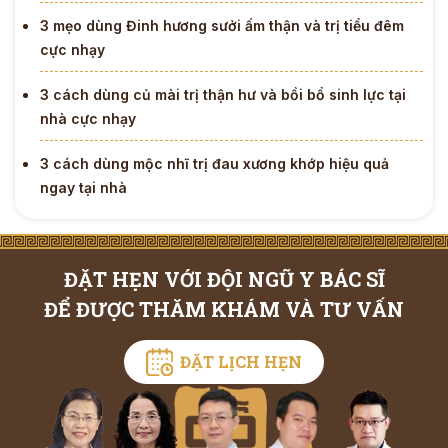
3 mẹo dùng Đinh hương sưởi ấm thận và trị tiểu đêm
cực nhạy
3 cách dùng củ mài trị thận hư và bồi bổ sinh lực tại
nhà cực nhạy
3 cách dùng mộc nhĩ trị đau xương khớp hiệu quả
ngay tại nhà
ĐẶT HẸN VỚI ĐỘI NGŨ Y BÁC SĨ
ĐỂ ĐƯỢC THĂM KHÁM VÀ TƯ VẤN
ĐẶT LỊCH HẸN