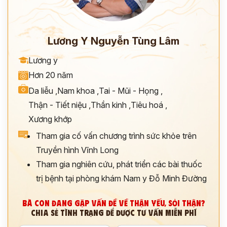
Lương Y Nguyễn Tùng Lâm
Lương y
Hơn 20 năm
Da liễu
,
Nam khoa
,
Tai - Mũi - Họng
,
Thận - Tiết niệu
,
Thần kinh
,
Tiêu hoá
,
Xương khớp
Tham gia cố vấn chương trình sức khỏe trên
Truyền hình Vĩnh Long
Tham gia nghiên cứu, phát triển các bài thuốc
trị bệnh tại phòng khám Nam y Đỗ Minh Đường
BÀ CON ĐANG GẶP VẤN ĐỀ VỀ THẬN YẾU, SỎI THẬN?
CHIA SẺ TÌNH TRẠNG ĐỂ ĐƯỢC TƯ VẤN MIỄN PHÍ