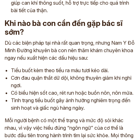
giúp can khí thông suốt, hỗ trợ trực tiếp cho quá trình
bài tiết của thận.
Khi nào bà con cần đến gặp bác sĩ
sớm?
Dù các biện pháp tại nhà rất quan trọng, nhưng Nam Y Đỗ
Minh Đường khuyên bà con nên thăm khám chuyên khoa
ngay nếu xuất hiện các dấu hiệu sau:
Tiểu buốt kèm theo tiểu ra máu tươi kéo dài.
Cơn đau quặn thắt dữ dội, không thuyên giảm khi nghỉ
ngơi.
Có biểu hiện sốt cao, rét run hoặc buồn nôn, nôn mửa.
ĐĂNG KÝ TƯ VẤN
Tình trạng tiểu buốt gây ảnh hưởng nghiêm trọng đến
THĂM KHÁM
sinh hoạt và giấc ngủ hàng ngày.
CÙNG CHUYÊN GIA Y HỌC CỔ TRUYỀN
Mỗi người bệnh có một thể trạng và mức độ sỏi khác
*
nhau, vì vậy việc hiểu đúng “ngôn ngữ” của cơ thể là
bước đầu tiên trong hành trình tìm lại sức khỏe. Mọi thông
*