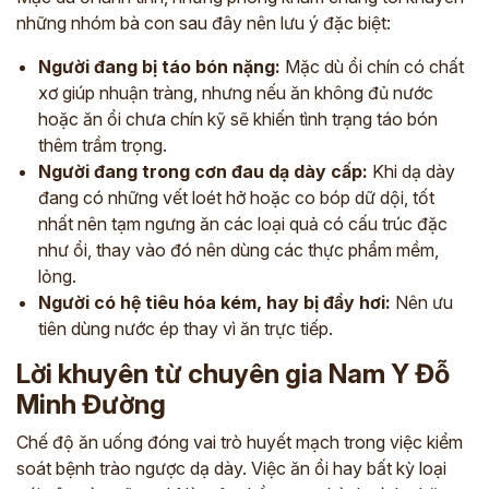
những nhóm bà con sau đây nên lưu ý đặc biệt:
Người đang bị táo bón nặng:
Mặc dù ổi chín có chất
xơ giúp nhuận tràng, nhưng nếu ăn không đủ nước
hoặc ăn ổi chưa chín kỹ sẽ khiến tình trạng táo bón
thêm trầm trọng.
Người đang trong cơn đau dạ dày cấp:
Khi dạ dày
đang có những vết loét hở hoặc co bóp dữ dội, tốt
nhất nên tạm ngưng ăn các loại quả có cấu trúc đặc
như ổi, thay vào đó nên dùng các thực phẩm mềm,
lỏng.
Người có hệ tiêu hóa kém, hay bị đầy hơi:
Nên ưu
tiên dùng nước ép thay vì ăn trực tiếp.
Lời khuyên từ chuyên gia Nam Y Đỗ
Minh Đường
Chế độ ăn uống đóng vai trò huyết mạch trong việc kiểm
soát bệnh trào ngược dạ dày. Việc ăn ổi hay bất kỳ loại