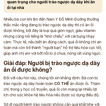
quan trọng cho người trào ngược dạ dày khi ăn
ổi tại nhà
Nhiều bà con khi tìm đến Nam Y Đỗ Minh Đường thường
thắc mắc rằng đang bị trào ngược dạ dày thì có ăn ổi
được không, bởi đây là loại quả giòn ngọt, giàu vitamin
nhưng cũng nổi tiếng là “khó chiều” với cái bụng nhạy
cảm. Thực tế, nếu biết ăn đúng cách, quả ổi không chỉ an
toàn mà còn trở thành “người bạn” hỗ trợ tiêu hóa cực tốt,
giúp anh chị em vơi bớt nỗi lo ợ chua, nóng rát vùng ngực.
Giải đáp: Người bị trào ngược dạ dày
ăn ổi được không?
Đối với câu hỏi này, chúng tôi xin khẳng định: Bà con bị
trào ngược dạ dày hoàn toàn
CÓ THỂ
ăn được ổi. Thậm
chí, trong y học cổ truyền, quả ổi còn mang lại nhiều lợi
ích cho sức khỏe hệ tiêu hóa nếu được sử dụng điều độ.
Sở dĩ người bệnh trào ngược không cần quá khắt khe với