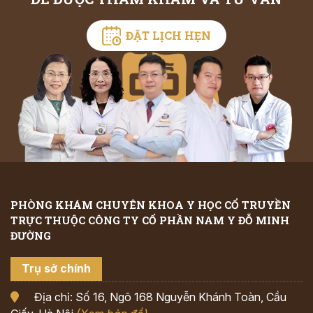
ĐẶT LỊCH HẸN
PHÒNG KHÁM CHUYÊN KHOA Y HỌC CỔ TRUYỀN
TRỰC THUỘC CÔNG TY CỔ PHẦN NAM Y ĐỖ MINH
ĐƯỜNG
Trụ sở chính
Địa chỉ: Số 16, Ngõ 168 Nguyễn Khánh Toàn, Cầu