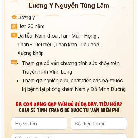
Lương Y Nguyễn Tùng Lâm
Lương y
Hơn 20 năm
Da liễu
,
Nam khoa
,
Tai - Mũi - Họng
,
Thận - Tiết niệu
,
Thần kinh
,
Tiêu hoá
,
Xương khớp
Tham gia cố vấn chương trình sức khỏe trên
Truyền hình Vĩnh Long
Tham gia nghiên cứu, phát triển các bài thuốc
trị bệnh tại phòng khám Nam y Đỗ Minh Đường
BÀ CON ĐANG GẶP VẤN ĐỀ VỀ DẠ DÀY, TIÊU HÓA?
CHIA SẺ TÌNH TRẠNG ĐỂ ĐƯỢC TƯ VẤN MIỄN PHÍ