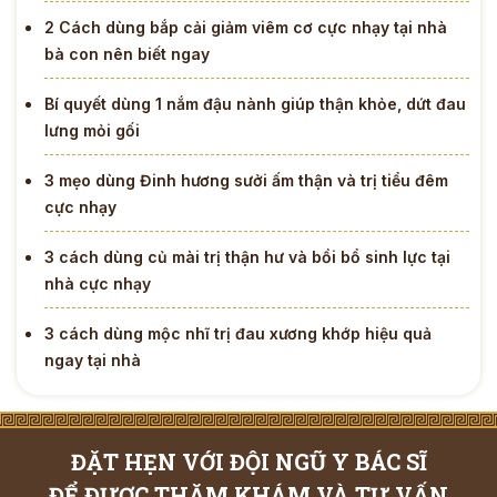
2 Cách dùng bắp cải giảm viêm cơ cực nhạy tại nhà
bà con nên biết ngay
Bí quyết dùng 1 nắm đậu nành giúp thận khỏe, dứt đau
lưng mỏi gối
3 mẹo dùng Đinh hương sưởi ấm thận và trị tiểu đêm
cực nhạy
3 cách dùng củ mài trị thận hư và bồi bổ sinh lực tại
nhà cực nhạy
3 cách dùng mộc nhĩ trị đau xương khớp hiệu quả
ngay tại nhà
ĐẶT HẸN VỚI ĐỘI NGŨ Y BÁC SĨ
ĐỂ ĐƯỢC THĂM KHÁM VÀ TƯ VẤN