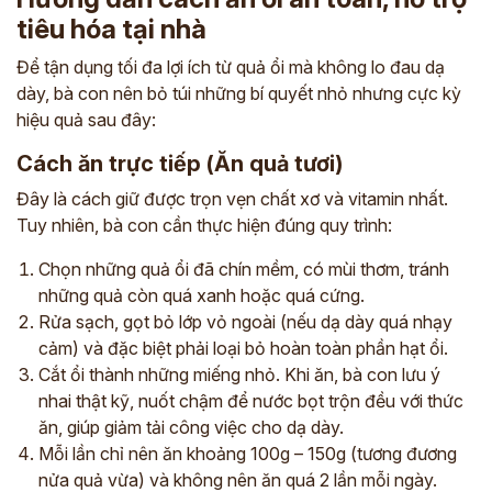
tiêu hóa tại nhà
Để tận dụng tối đa lợi ích từ quả ổi mà không lo đau dạ
dày, bà con nên bỏ túi những bí quyết nhỏ nhưng cực kỳ
hiệu quả sau đây:
Cách ăn trực tiếp (Ăn quả tươi)
Đây là cách giữ được trọn vẹn chất xơ và vitamin nhất.
Tuy nhiên, bà con cần thực hiện đúng quy trình:
Chọn những quả ổi đã chín mềm, có mùi thơm, tránh
những quả còn quá xanh hoặc quá cứng.
Rửa sạch, gọt bỏ lớp vỏ ngoài (nếu dạ dày quá nhạy
cảm) và đặc biệt phải loại bỏ hoàn toàn phần hạt ổi.
Cắt ổi thành những miếng nhỏ. Khi ăn, bà con lưu ý
nhai thật kỹ, nuốt chậm để nước bọt trộn đều với thức
ăn, giúp giảm tải công việc cho dạ dày.
Mỗi lần chỉ nên ăn khoảng 100g – 150g (tương đương
nửa quả vừa) và không nên ăn quá 2 lần mỗi ngày.