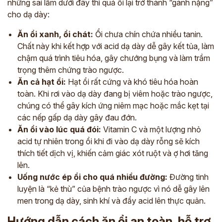
những sai lầm dưới đây thì quả ổi lại trở thành “gánh nặng”
cho dạ dày:
Ăn ổi xanh, ổi chát:
Ổi chưa chín chứa nhiều tanin.
Chất này khi kết hợp với acid dạ dày dễ gây kết tủa, làm
chậm quá trình tiêu hóa, gây chướng bụng và làm trầm
trọng thêm chứng trào ngược.
Ăn cả hạt ổi:
Hạt ổi rất cứng và khó tiêu hóa hoàn
toàn. Khi rơi vào dạ dày đang bị viêm hoặc trào ngược,
chúng có thể gây kích ứng niêm mạc hoặc mắc kẹt tại
các nếp gấp dạ dày gây đau đớn.
Ăn ổi vào lúc quá đói:
Vitamin C và một lượng nhỏ
acid tự nhiên trong ổi khi đi vào dạ dày rỗng sẽ kích
thích tiết dịch vị, khiến cảm giác xót ruột và ợ hơi tăng
lên.
Uống nước ép ổi cho quá nhiều đường:
Đường tinh
luyện là “kẻ thù” của bệnh trào ngược vì nó dễ gây lên
men trong dạ dày, sinh khí và đẩy acid lên thực quản.
Hướng dẫn cách ăn ổi an toàn, hỗ trợ