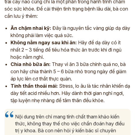
trái cây nào cũng chỉ là một phần trong hành trình chăm
sóc sức khỏe. Để cải thiện tình trạng bệnh lâu dài, bà con
cần lưu ý thêm:
Ăn chậm nhai kỹ:
Đây là nguyên tắc vàng giúp dạ dày
không phải làm việc quá sức.
Không nằm ngay sau khi ăn:
Hãy để dạ dày có ít
ĐĂNG KÝ TƯ VẤN
nhất 2 – 3 tiếng để tiêu hóa thức ăn trước khi đi ngủ
THĂM KHÁM
hoặc nằm nghỉ.
CÙNG CHUYÊN GIA Y HỌC CỔ TRUYỀN
Chia nhỏ bữa ăn:
Thay vì ăn 3 bữa chính quá no, bà
con hãy chia thành 5 – 6 bữa nhỏ trong ngày để giảm
*
áp lực lên cơ thắt thực quản.
Tinh thần thoải mái:
Stress, lo âu là tác nhân khiến dạ
*
dày tiết acid nhiều hơn. Hãy dành thời gian nghỉ ngơi,
tập luyện nhẹ nhàng để tâm thân đều khỏe.
*
Nội dung trên chỉ mang tính chất tham khảo kiến
ĐĂNG KÝ TƯ VẤN »
thức, không thay thế cho việc chẩn đoán hay điều
trị y khoa. Bà con nên hỏi ý kiến bác sĩ chuyên
ĐĂNG KÝ ĐẾN KHÁM TRỰC TIẾP