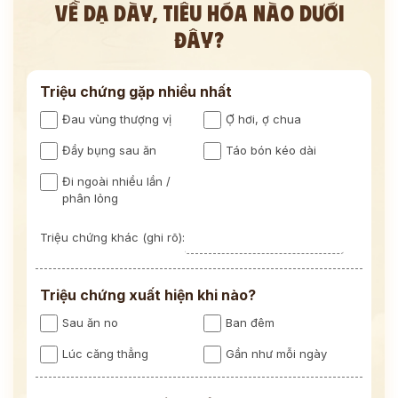
VỀ DẠ DÀY, TIÊU HÓA NÀO DƯỚI
ĐÂY?
Triệu chứng gặp nhiều nhất
Đau vùng thượng vị
Ợ hơi, ợ chua
Đầy bụng sau ăn
Táo bón kéo dài
Đi ngoài nhiều lần /
phân lỏng
Triệu chứng khác (ghi rõ):
Triệu chứng xuất hiện khi nào?
Sau ăn no
Ban đêm
Lúc căng thẳng
Gần như mỗi ngày