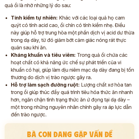
quả ổi là nhờ những lý do sau:
Tính kiềm tự nhiên:
Khác với các loại quả họ cam
quýt có tính acid cao, ổi chín có tính kiềm nhẹ. Điều
này giúp hỗ trợ trung hòa một phần dịch vị acid dư thừa
trong dạ dày, từ đó giảm bớt cảm giác nóng rát thực
quản sau khi ăn.
Kháng khuẩn và tiêu viêm:
Trong quả ổi chứa các
hoạt chất có khả năng ức chế sự phát triển của vi
khuẩn có hại, giúp làm dịu niêm mạc dạ dày đang bị tổn
thương do dịch vị trào ngược gây ra.
Hỗ trợ làm sạch đường ruột:
Lượng chất xơ hòa tan
trong ổi giúp thúc đẩy quá trình tiêu hóa thức ăn nhanh
hơn, ngăn chặn tình trạng thức ăn ứ đọng tại dạ dày –
một trong những nguyên nhân chính gây ra áp lực dẫn
đến trào ngược.
BÀ CON ĐANG GẶP VẤN ĐỀ