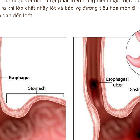
 loét hoặc vết nứt rõ rệt phát triển trong niêm mạc thực qu
 ra khi lớp chất nhầy lót và bảo vệ đường tiêu hóa mòn đi,
 dẫn đến loét.