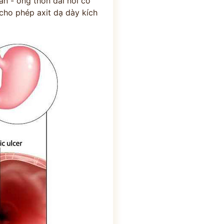
ản - ống thon dài nối cổ
 cho phép axit dạ dày kích