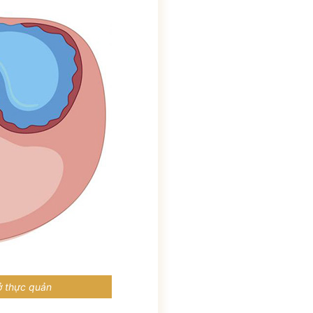
THỜI GIAN LÀM VIỆC
8h00 - 17h30 (Tất cả các ngày
trong tuần)
ở thực quản