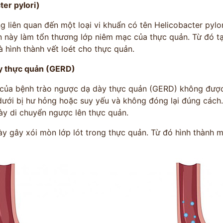
ter pylori)
 liên quan đến một loại vi khuẩn có tên Helicobacter pylor
n này làm tổn thương lớp niêm mạc của thực quản. Từ đó tạ
 hình thành vết loét cho thực quản.
y thực quản (GERD)
ĐỘI NGŨ
 của bệnh trào ngược dạ dày thực quản (GERD) không được 
dưới bị hư hỏng hoặc suy yếu và không đóng lại đúng cách.
 VẤN
ĐỖ MIN
dày di chuyển ngược lên thực quản.
M
Kinh Nghiệm - 
ày gây xói mòn lớp lót trong thực quản. Từ đó hình thành m
CỔ TRUYỀN
n hóa
Bảo mật thông tin tuyệt
ng
đối