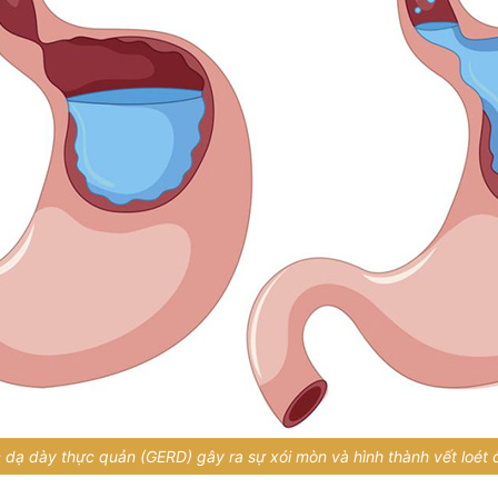
*
*
*
VẤN »
HOTLINE TƯ VẤN
 TRỰC TIẾP
0962 167 835
 sử dụng cho mục đích tư vấn.
 dạ dày thực quản (GERD) gây ra sự xói mòn và hình thành vết loét 