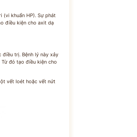
i (vi khuẩn HP). Sự phát
o điều kiện cho axit dạ
×
 Y BÁC SĨ
điều trị. Bệnh lý này xảy
 Từ đó tạo điều kiện cho
H ĐƯỜNG
Tận Tâm - Y Đức
ột vết loét hoặc vết nứt