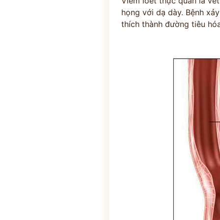
Viêm loét thực quản là vết
họng với dạ dày. Bệnh xảy
thích thành đường tiêu hóa