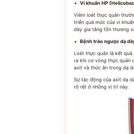
Vi khuẩn HP (Helicobac
Viêm loét thực quản thường
triển quá mức của vi khuẩ
dày gia tăng tổn thương và
Bệnh trào ngược dạ dà
Loét thực quản là kết quả
ra khi cơ vòng thực quản 
ĐĂNG KÝ TƯ
axit và thức ăn trong dạ 
THĂM KHÁ
Sự tác động của axit dạ d
rõ rệt ở những vị trí này.
CÙNG CHUYÊN GIA Y HỌC 
Bác sĩ >20 năm kinh
Phác đồ cá nhâ
nghiệm
theo thể trạ