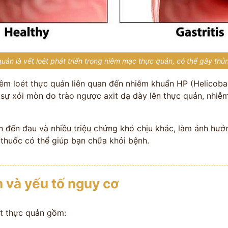
quản là vết loét phát triển trong niêm mạc thực quản, có thể gây thủ
êm loét thực quản liên quan đến nhiễm khuẩn HP (Helicobact
 sự xói mòn do trào ngược axit dạ dày lên thực quản, nhi
n đến đau và nhiều triệu chứng khó chịu khác, làm ảnh hưở
 thuốc có thể giúp bạn chữa khỏi bệnh.
 và yếu tố nguy cơ
t thực quản gồm: