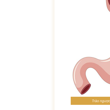
ĐĂNG KÝ TƯ 
ĐĂNG KÝ ĐẾN KHÁM
Thông tin của bạn được bảo mật và chỉ
Trào ngược