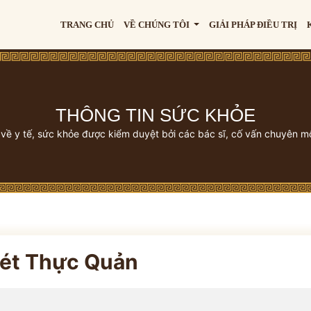
TRANG CHỦ
VỀ CHÚNG TÔI
GIẢI PHÁP ĐIỀU TRỊ
THÔNG TIN SỨC KHỎE
 về y tế, sức khỏe được kiểm duyệt bởi các bác sĩ, cố vấn chuyên m
ét Thực Quản