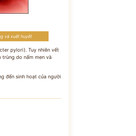
ng và xuất huyết
er pylori). Tuy nhiên vết
ễm trùng do nấm men và
ng đến sinh hoạt của người