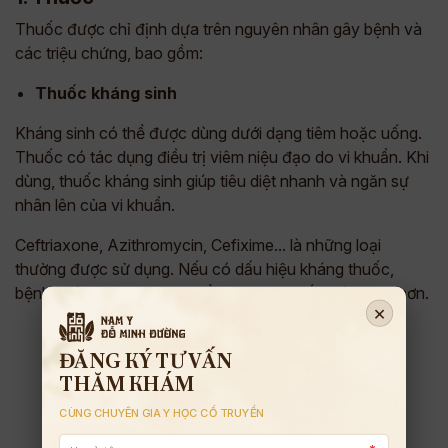
Thuốc được chỉ định dựa trên nguyên nhân gây bệnh và
các triệu chứng, bao gồm:
Thuốc kháng sinh
Kháng sinh có thể được dùng dưới dạng tiêm hoặc uống.
Thuốc có tác dụng điều trị viêm niệu đạo do vi khuẩn. Khi
dùng, thuốc kháng sinh giúp tiêu diệt nhanh và ngăn sự
nhân lên của vi khuẩn.
Ceftriaxone, Azithromycin, Cefixime... là những loại
thường được sử dụng. Nếu có dấu hiệu kháng thuốc,
bệnh nhân sẽ được thay đổi một loại thuốc thích hợp hơn.
×
ĐĂNG KÝ TƯ VẤN
THĂM KHÁM
CÙNG CHUYÊN GIA Y HỌC CỔ TRUYỀN