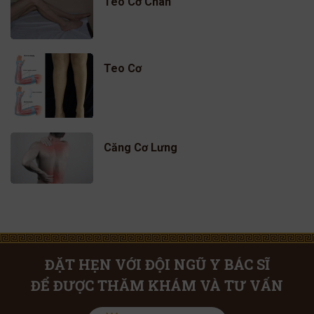
Teo Cơ Chân
Teo Cơ
Căng Cơ Lưng
ĐẶT HẸN VỚI ĐỘI NGŨ Y BÁC SĨ
ĐỂ ĐƯỢC THĂM KHÁM VÀ TƯ VẤN