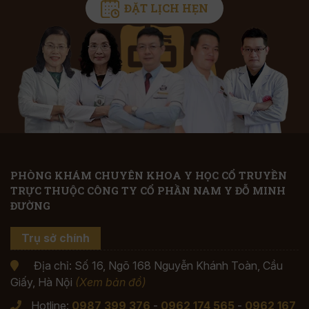
ĐẶT LỊCH HẸN
PHÒNG KHÁM CHUYÊN KHOA Y HỌC CỔ TRUYỀN
TRỰC THUỘC CÔNG TY CỔ PHẦN NAM Y ĐỖ MINH
ĐƯỜNG
Trụ sở chính
Địa chỉ: Số 16, Ngõ 168 Nguyễn Khánh Toàn, Cầu
Giấy, Hà Nội
(Xem bản đồ)
Hotline:
0987 399 376
-
0962 174 565
-
0962 167