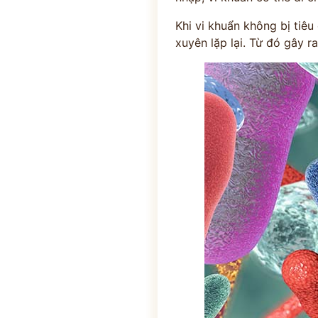
Khi vi khuẩn không bị tiêu
xuyên lặp lại. Từ đó gây r
ĐĂNG KÝ TƯ 
ĐĂNG KÝ ĐẾN KHÁM
Thông tin của bạn được bảo mật và chỉ