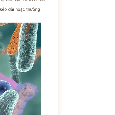
a kéo dài hoặc thường
THỜI GIAN LÀM VIỆC
8h00 - 17h30 (Tất cả các ngày
trong tuần)