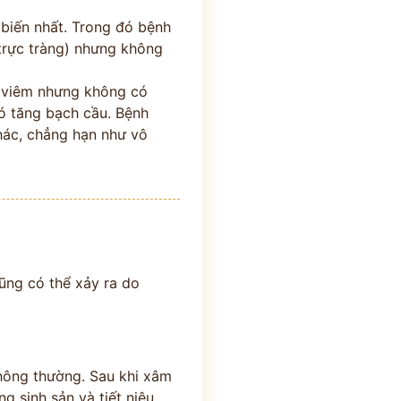
 biến nhất. Trong đó bệnh
 trực tràng) nhưng không
bị viêm nhưng không có
có tăng bạch cầu. Bệnh
×
hác, chẳng hạn như vô
 Y BÁC SĨ
H ĐƯỜNG
Tận Tâm - Y Đức
ũng có thể xảy ra do
thông thường. Sau khi xâm
g sinh sản và tiết niệu.