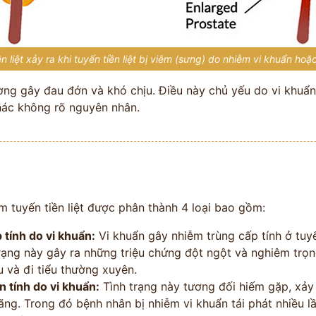
n liệt xảy ra khi tuyến tiền liệt bị viêm (sưng) do nhiễm vi khuẩn h
hường gây đau đớn và khó chịu. Điều này chủ yếu do vi khuẩ
hác không rõ nguyên nhân.
m tuyến tiền liệt được phân thành 4 loại bao gồm:
 tính do vi khuẩn:
Vi khuẩn gây nhiễm trùng cấp tính ở tuyế
 trạng này gây ra những triệu chứng đột ngột và nghiêm trọn
u và đi tiểu thường xuyên.
n tính do vi khuẩn:
Tình trạng này tương đối hiếm gặp, xảy
ãng. Trong đó bệnh nhân bị nhiễm vi khuẩn tái phát nhiều l