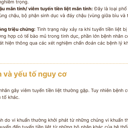
nghiêm trọng.
u mãn tính/ viêm tuyến tiền liệt mãn tính:
Đây là loại phổ
vùng chậu, bộ phận sinh dục và đáy chậu (vùng giữa bìu và
ông triệu chứng:
Tình trạng này xảy ra khi tuyến tiền liệt 
ường hợp có tế bào mủ trong tinh dục, phần lớn bệnh nhân 
át hiện thông qua các xét nghiệm chẩn đoán các bệnh lý k
ĐỘI NGŨ
 VẤN
ĐỖ MIN
 và yếu tố nguy cơ
M
Kinh Nghiệm - 
CỔ TRUYỀN
nhân gây viêm tuyến tiền liệt thường gặp. Tuy nhiên bệnh c
 tố khác.
n hóa
Bảo mật thông tin tuyệt
tính do vi khuẩn thường khởi phát từ những chủng vi khuẩn 
ng
đối
huyển đến tuyến tiền liệt từ những bộ phận khác của hệ thốn