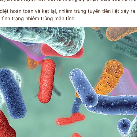
*
 diệt hoàn toàn và kẹt lại, nhiễm trùng tuyến tiền liệt xảy r
a tình trạng nhiễm trùng mãn tính.
*
*
VẤN »
HOTLINE TƯ VẤN
 TRỰC TIẾP
0962 167 835
 sử dụng cho mục đích tư vấn.