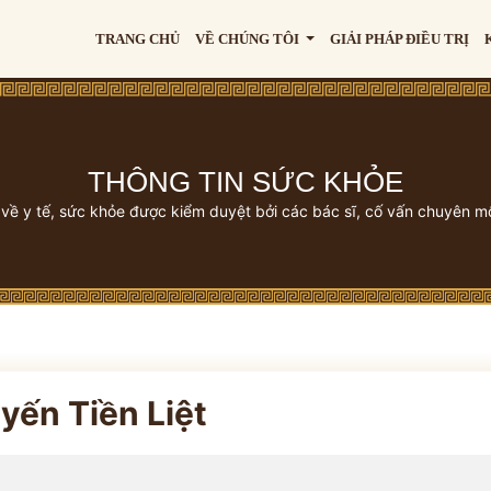
TRANG CHỦ
VỀ CHÚNG TÔI
GIẢI PHÁP ĐIỀU TRỊ
THÔNG TIN SỨC KHỎE
 về y tế, sức khỏe được kiểm duyệt bởi các bác sĩ, cố vấn chuyên m
yến Tiền Liệt