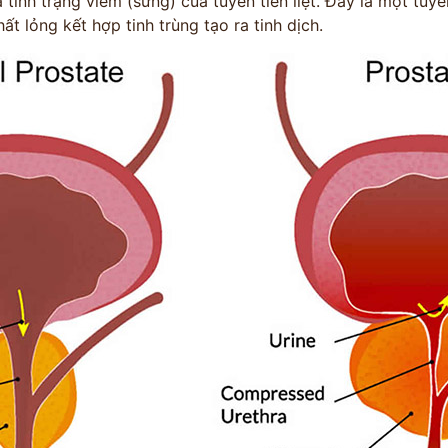
là tình trạng viêm (sưng) của tuyến tiền liệt. Đây là một t
ất lỏng kết hợp tinh trùng tạo ra tinh dịch.