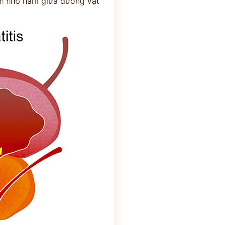
uyến nhỏ nằm giữa dương vật