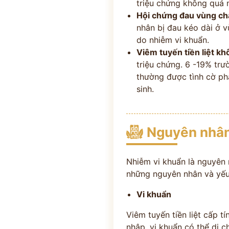
triệu chứng không quá 
Hội chứng đau vùng chậ
nhân bị đau kéo dài ở 
do nhiễm vi khuẩn.
Viêm tuyến tiền liệt kh
triệu chứng. 6 -19% tr
thường được tình cờ ph
sinh.
ĐĂNG KÝ TƯ
Nguyên nhân
THĂM KHÁ
CÙNG CHUYÊN GIA Y HỌC 
Nhiễm vi khuẩn là nguyên 
những nguyên nhân và yếu
Vi khuẩn
Bác sĩ >20 năm kinh
Phác đồ cá nhâ
Viêm tuyến tiền liệt cấp 
nghiệm
theo thể trạ
nhập, vi khuẩn có thể di c