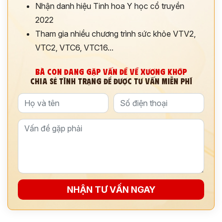
Nhận danh hiệu Tinh hoa Y học cổ truyền
2022
Tham gia nhiều chương trình sức khỏe VTV2,
VTC2, VTC6, VTC16...
BÀ CON ĐANG GẶP VẤN ĐỀ VỀ XƯƠNG KHỚP
CHIA SẺ TÌNH TRẠNG ĐỂ ĐƯỢC TƯ VẤN MIỄN PHÍ
NHẬN TƯ VẤN NGAY