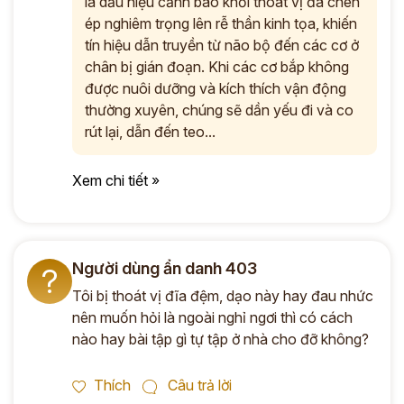
là dấu hiệu cảnh báo khối thoát vị đã chèn
ép nghiêm trọng lên rễ thần kinh tọa, khiến
ĐĂNG KÝ TƯ VẤN
tín hiệu dẫn truyền từ não bộ đến các cơ ở
THĂM KHÁM
chân bị gián đoạn. Khi các cơ bắp không
CÙNG CHUYÊN GIA Y HỌC CỔ TRUYỀN
được nuôi dưỡng và kích thích vận động
thường xuyên, chúng sẽ dần yếu đi và co
*
rút lại, dẫn đến teo...
*
Xem chi tiết »
*
ĐĂNG KÝ TƯ VẤN »
Người dùng ẩn danh 403
?
ĐĂNG KÝ ĐẾN KHÁM TRỰC TIẾP
Tôi bị thoát vị đĩa đệm, dạo này hay đau nhức
nên muốn hỏi là ngoài nghỉ ngơi thì có cách
Thông tin của bạn được bảo mật và chỉ sử dụng cho mục đích tư vấn.
nào hay bài tập gì tự tập ở nhà cho đỡ không?
Thích
Câu trả lời