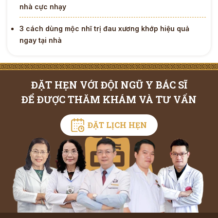
nhà cực nhạy
3 cách dùng mộc nhĩ trị đau xương khớp hiệu quả
ngay tại nhà
ĐẶT HẸN VỚI ĐỘI NGŨ Y BÁC SĨ
ĐỂ ĐƯỢC THĂM KHÁM VÀ TƯ VẤN
ĐẶT LỊCH HẸN