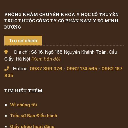
PHÒNG KHÁM CHUYÊN KHOA Y HỌC CỔ TRUYỀN
TRỰC THUỘC CÔNG TY CỔ PHẦN NAM Y ĐỖ MINH
ĐƯỜNG
Trụ sở chính
Địa chỉ: Số 16, Ngõ 168 Nguyễn Khánh Toàn, Cầu
Giấy, Hà Nội
(Xem bản đồ)
Hotline:
0987 399 376
-
0962 174 565
-
0962 167
835
TÌM HIỂU THÊM
Về chúng tôi
Tiểu sử Ban Điều hành
Giấy phép hoạt động