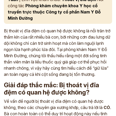
công tác
Phòng khám chuyên khoa Y học cổ
truyền trực thuộc Công ty cổ phần Nam Y Đỗ
Minh Đường
Bị thoát vị đĩa đệm có quan hệ được không là nỗi trăn trở
thầm kín của rất nhiều bà con, bởi những cơn đau lưng dữ
dội không chỉ cản trở sinh hoạt mà còn làm nguội lạnh
ngọn lửa hạnh phúc lứa đôi. Tại phòng khám Nam Y Đỗ
Minh Đường, chúng tôi thấu hiểu rằng một đời sống tinh
thần viên mãn là liều thuốc quý giá giúp cơ thể phục hồi
nhanh chóng, vì vậy hãy cùng tìm hiểu cách để “giữ lửa”
an toàn ngay cả khi cột sống đang bị tổn thương.
Giải đáp thắc mắc: Bị thoát vị đĩa
đệm có quan hệ được không?
Về vấn đề người bị thoát vị đĩa đệm có quan hệ được
không, theo các chuyên gia xương khớp, câu trả lời là
CÓ
.
Bà con hoàn toàn có thể duy trì hoạt động này nếu tình