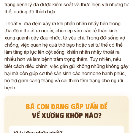
trạng bệnh lý đã được kiểm soát và thực hiện với những tư
thế, cường độ thích hợp.
Thoát vị đĩa đệm xảy ra khi phần nhân nhầy bên trong
đĩa đệm thoát ra ngoài, chèn ép vào các rễ thần kinh
xung quanh gây đau nhức, tê yếu chi. Trong đời sống vợ
chồng, việc quan hệ quá thô bạo hoặc sai tư thế có thể
làm tăng áp lực lên cột sống, khiến nhân nhầy thoát ra
nhiều hơn và làm bệnh trầm trọng thêm. Tuy nhiên, nếu
biết cách điều chỉnh, việc gần gũi không những không gây
hại mà còn giúp cơ thể sản sinh các hormone hạnh phúc,
hỗ trợ giảm căng thẳng và cải thiện tâm trạng cho người
bệnh.
BÀ CON ĐANG GẶP VẤN ĐỀ
VỀ XƯƠNG KHỚP NÀO?
Vị trí đau nhức nhất?