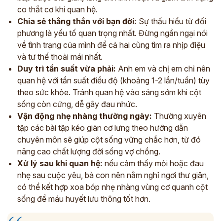
co thắt cơ khi quan hệ.
Chia sẻ thẳng thắn với bạn đời:
Sự thấu hiểu từ đối
phương là yếu tố quan trọng nhất. Đừng ngần ngại nói
về tình trạng của mình để cả hai cùng tìm ra nhịp điệu
và tư thế thoải mái nhất.
Duy trì tần suất vừa phải:
Anh em và chị em chỉ nên
quan hệ với tần suất điều độ (khoảng 1-2 lần/tuần) tùy
theo sức khỏe. Tránh quan hệ vào sáng sớm khi cột
sống còn cứng, dễ gây đau nhức.
Vận động nhẹ nhàng thường ngày:
Thường xuyên
tập các bài tập kéo giãn cơ lưng theo hướng dẫn
chuyên môn sẽ giúp cột sống vững chắc hơn, từ đó
nâng cao chất lượng đời sống vợ chồng.
Xử lý sau khi quan hệ:
nếu cảm thấy mỏi hoặc đau
nhẹ sau cuộc yêu, bà con nên nằm nghỉ ngơi thư giãn,
có thể kết hợp xoa bóp nhẹ nhàng vùng cơ quanh cột
sống để máu huyết lưu thông tốt hơn.