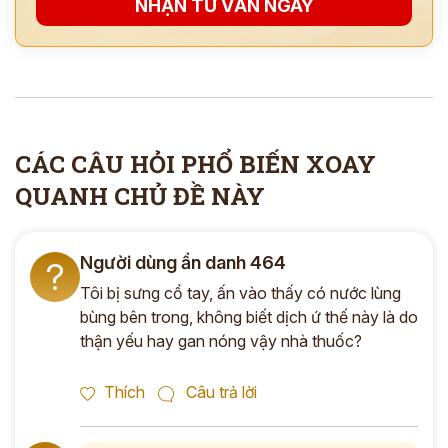
NHẬN TƯ VẤN NGAY
*
ĐĂNG KÝ TƯ VẤN »
ĐĂNG KÝ ĐẾN KHÁM TRỰC TIẾP
CÁC CÂU HỎI PHỔ BIẾN XOAY
Thông tin của bạn được bảo mật và chỉ sử dụng cho mục đích tư vấn.
QUANH CHỦ ĐỀ NÀY
Người dùng ẩn danh 464
?
Tôi bị sưng cổ tay, ấn vào thấy có nước lùng
bùng bên trong, không biết dịch ứ thế này là do
thận yếu hay gan nóng vậy nhà thuốc?
Thích
Câu trả lời