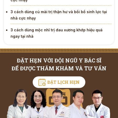
3 cách dùng củ mài trị thận hư và bồi bổ sinh lực tại
nhà cực nhạy
3 cách dùng mộc nhĩ trị đau xương khớp hiệu quả
ngay tại nhà
ĐẶT HẸN VỚI ĐỘI NGŨ Y BÁC SĨ
ĐỂ ĐƯỢC THĂM KHÁM VÀ TƯ VẤN
ĐẶT LỊCH HẸN