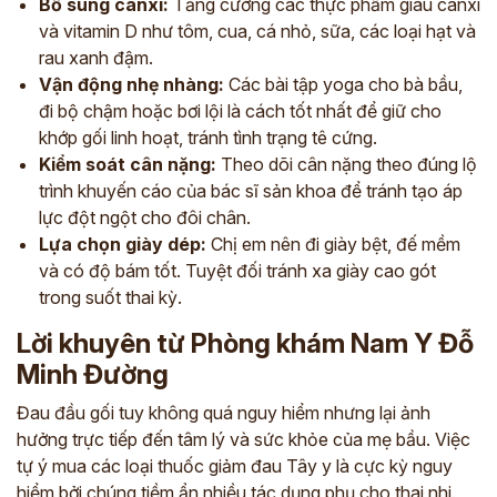
Bổ sung canxi:
Tăng cường các thực phẩm giàu canxi
và vitamin D như tôm, cua, cá nhỏ, sữa, các loại hạt và
rau xanh đậm.
Vận động nhẹ nhàng:
Các bài tập yoga cho bà bầu,
đi bộ chậm hoặc bơi lội là cách tốt nhất để giữ cho
khớp gối linh hoạt, tránh tình trạng tê cứng.
Kiểm soát cân nặng:
Theo dõi cân nặng theo đúng lộ
trình khuyến cáo của bác sĩ sản khoa để tránh tạo áp
lực đột ngột cho đôi chân.
Lựa chọn giày dép:
Chị em nên đi giày bệt, đế mềm
và có độ bám tốt. Tuyệt đối tránh xa giày cao gót
trong suốt thai kỳ.
Lời khuyên từ Phòng khám Nam Y Đỗ
Minh Đường
Đau đầu gối tuy không quá nguy hiểm nhưng lại ảnh
hưởng trực tiếp đến tâm lý và sức khỏe của mẹ bầu. Việc
tự ý mua các loại thuốc giảm đau Tây y là cực kỳ nguy
hiểm bởi chúng tiềm ẩn nhiều tác dụng phụ cho thai nhi.