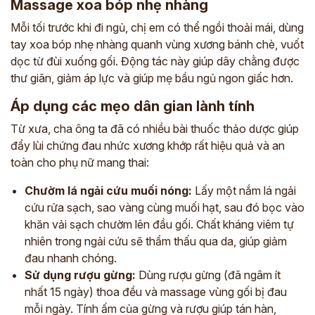
Massage xoa bóp nhẹ nhàng
Mỗi tối trước khi đi ngủ, chị em có thể ngồi thoải mái, dùng
tay xoa bóp nhẹ nhàng quanh vùng xương bánh chè, vuốt
dọc từ đùi xuống gối. Động tác này giúp dây chằng được
thư giãn, giảm áp lực và giúp mẹ bầu ngủ ngon giấc hơn.
Áp dụng các mẹo dân gian lành tính
Từ xưa, cha ông ta đã có nhiều bài thuốc thảo dược giúp
đẩy lùi chứng đau nhức xương khớp rất hiệu quả và an
toàn cho phụ nữ mang thai:
Chườm lá ngải cứu muối nóng:
Lấy một nắm lá ngải
cứu rửa sạch, sao vàng cùng muối hạt, sau đó bọc vào
khăn vải sạch chườm lên đầu gối. Chất kháng viêm tự
nhiên trong ngải cứu sẽ thẩm thấu qua da, giúp giảm
đau nhanh chóng.
Sử dụng rượu gừng:
Dùng rượu gừng (đã ngâm ít
nhất 15 ngày) thoa đều và massage vùng gối bị đau
mỗi ngày. Tính ấm của gừng và rượu giúp tán hàn,