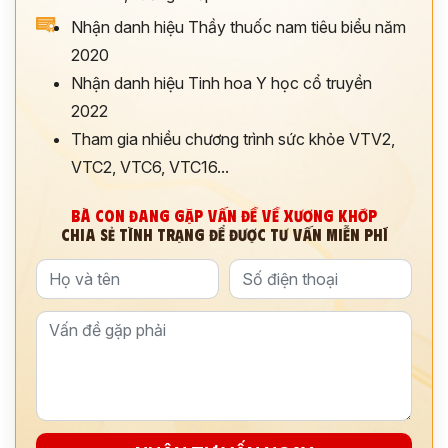
Nhận danh hiệu Thầy thuốc nam tiêu biểu năm
2020
Nhận danh hiệu Tinh hoa Y học cổ truyền
2022
Tham gia nhiều chương trình sức khỏe VTV2,
VTC2, VTC6, VTC16...
BÀ CON ĐANG GẶP VẤN ĐỀ VỀ XƯƠNG KHỚP
CHIA SẺ TÌNH TRẠNG ĐỂ ĐƯỢC TƯ VẤN MIỄN PHÍ
ĐĂNG KÝ TƯ VẤN
THĂM KHÁM
CÙNG CHUYÊN GIA Y HỌC CỔ TRUYỀN
*
*