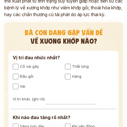
thể xuất phát từ tình trạng suy tuyến giáp hoặc tiền sử các
bệnh lý về xương khớp như viêm khớp gối, thoái hóa khớp,
hay các chấn thương cũ tái phát do áp lực thai kỳ.
BÀ CON ĐANG GẶP VẤN ĐỀ
VỀ XƯƠNG KHỚP NÀO?
Vị trí đau nhức nhất?
Cổ vai gáy
Thắt lưng
Đầu gối
Háng
Vai
Vị trí khác (ghi rõ):
Khi nào đau tăng rõ nhất?
Sáng ngủ dậy
Khi vận động