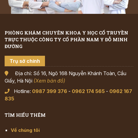
PHÒNG KHÁM CHUYÊN KHOA Y HỌC CỔ TRUYỀN
TRỰC THUỘC CÔNG TY CỔ PHẦN NAM Y ĐỖ MINH
ĐƯỜNG
Trụ sở chính
Địa chỉ: Số 16, Ngõ 168 Nguyễn Khánh Toàn, Cầu
Giấy, Hà Nội
(Xem bản đồ)
Hotline:
0987 399 376
-
0962 174 565
-
0962 167
835
TÌM HIỂU THÊM
Về chúng tôi