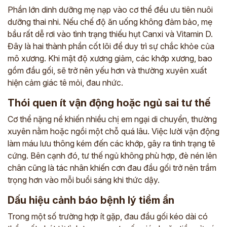
Phần lớn dinh dưỡng mẹ nạp vào cơ thể đều ưu tiên nuôi
dưỡng thai nhi. Nếu chế độ ăn uống không đảm bảo, mẹ
bầu rất dễ rơi vào tình trạng thiếu hụt Canxi và Vitamin D.
Đây là hai thành phần cốt lõi để duy trì sự chắc khỏe của
mô xương. Khi mật độ xương giảm, các khớp xương, bao
gồm đầu gối, sẽ trở nên yếu hơn và thường xuyên xuất
hiện cảm giác tê mỏi, đau nhức.
Thói quen ít vận động hoặc ngủ sai tư thế
Cơ thể nặng nề khiến nhiều chị em ngại di chuyển, thường
xuyên nằm hoặc ngồi một chỗ quá lâu. Việc lười vận động
làm máu lưu thông kém đến các khớp, gây ra tình trạng tê
cứng. Bên cạnh đó, tư thế ngủ không phù hợp, đè nén lên
chân cũng là tác nhân khiến cơn đau đầu gối trở nên trầm
trọng hơn vào mỗi buổi sáng khi thức dậy.
Dấu hiệu cảnh báo bệnh lý tiềm ẩn
Trong một số trường hợp ít gặp, đau đầu gối kéo dài có