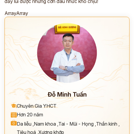
đẩy lùi được những cơn đau nhức khó chịu!
ArrayArray
Đỗ Minh Tuấn
Chuyên Gia YHCT
Hơn 20 năm
Da liễu
,
Nam khoa
,
Tai - Mũi - Họng
,
Thần kinh
,
Tiêu hoá
,
Xương khớp