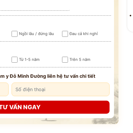
Ngồi lâu / đứng lâu
Đau cả khi nghỉ
ĐỘI NGŨ
Từ 1-5 năm
Trên 5 năm
 VẤN
ĐỖ MIN
M
Kinh Nghiệm - 
m y Đỗ Minh Đường liên hệ tư vấn chi tiết
CỔ TRUYỀN
TƯ VẤN NGAY
n hóa
Bảo mật thông tin tuyệt
ng
đối