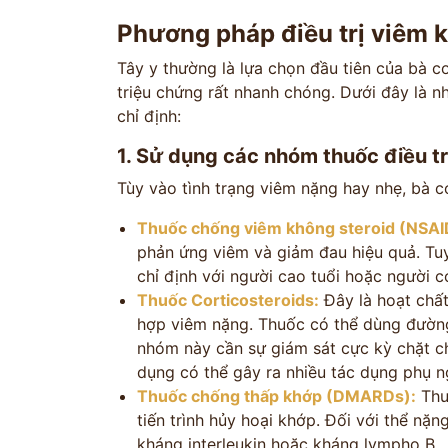
Phương pháp điều trị viêm k
Tây y thường là lựa chọn đầu tiên của bà c
triệu chứng rất nhanh chóng. Dưới đây là 
chỉ định:
1. Sử dụng các nhóm thuốc điều tr
Tùy vào tình trạng viêm nặng hay nhẹ, bà c
ĐĂNG KÝ TƯ 
Thuốc chống viêm không steroid (NSAI
phản ứng viêm và giảm đau hiệu quả. Tu
ĐĂNG KÝ ĐẾN KHÁM
chỉ định với người cao tuổi hoặc người c
Thông tin của bạn được bảo mật và chỉ
Thuốc Corticosteroids:
Đây là hoạt chấ
hợp viêm nặng. Thuốc có thể dùng đường
nhóm này cần sự giám sát cực kỳ chặt c
dụng có thể gây ra nhiều tác dụng phụ n
Thuốc chống thấp khớp (DMARDs):
Thư
tiến trình hủy hoại khớp. Đối với thể nặn
kháng interleukin hoặc kháng lympho B.