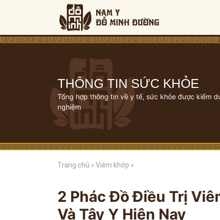
THÔNG TIN SỨC KHỎE
Tổng hợp thông tin về y tế, sức khỏe được kiểm d
nghiệm
Trang chủ
»
Viêm khớp
»
2 Phác Đồ Điều Trị Vi
Và Tây Y Hiện Nay