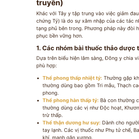
truyền)
Khác với Tây y tập trung vào việc giảm đau
chứng Tý) là do sự xâm nhập của các tác nh
tạng phủ bên trong. Phương pháp này đòi hỏi
phục bền vững hơn.
1. Các nhóm bài thuốc thảo dược 
Dựa trên biểu hiện lâm sàng, Đông y chia 
phù hợp:
Thể phong thấp nhiệt tý:
Thường gặp khi
thường dùng bao gồm Tri mẫu, Thạch cao
phong.
Thể phong hàn thấp tý:
Bà con thường cả
thường dùng các vị như Độc hoạt, Khươn
trừ thấp.
Thể thận dương hư suy:
Dành cho người 
tay lạnh. Các vị thuốc như Phụ tử chế, B
khí, mạnh gân xương.