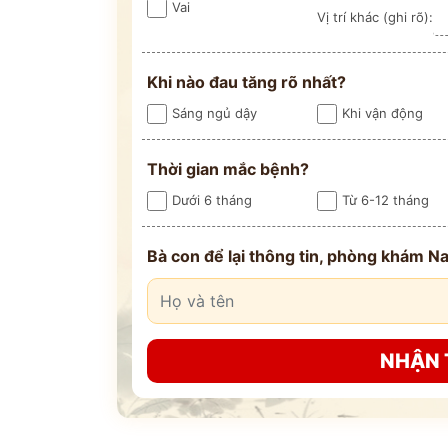
Vai
Vị trí khác (ghi rõ):
Khi nào đau tăng rõ nhất?
Sáng ngủ dậy
Khi vận động
Thời gian mắc bệnh?
Dưới 6 tháng
Từ 6-12 tháng
ĐĂNG KÝ TƯ
THĂM KHÁ
Bà con để lại thông tin, phòng khám Na
CÙNG CHUYÊN GIA Y HỌC 
NHẬN 
Bác sĩ >20 năm kinh
Phác đồ cá nhâ
nghiệm
theo thể trạ