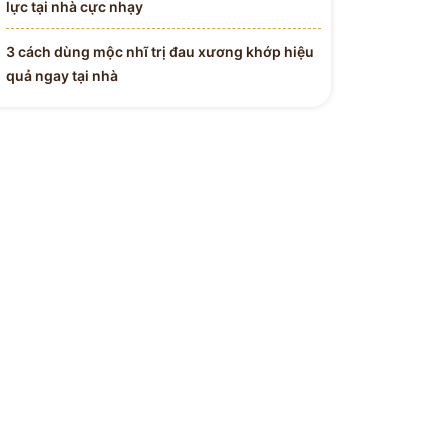
lực tại nhà cực nhạy
3 cách dùng mộc nhĩ trị đau xương khớp hiệu
quả ngay tại nhà
 Y BÁC SĨ
H ĐƯỜNG
Tận Tâm - Y Đức