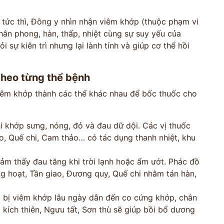
 tức thì, Đông y nhìn nhận viêm khớp (thuộc phạm vi
ân phong, hàn, thấp, nhiệt cùng sự suy yếu của
 sự kiên trì nhưng lại lành tính và giúp cơ thể hồi
theo từng thể bệnh
viêm khớp thành các thể khác nhau để bốc thuốc cho
 khớp sưng, nóng, đỏ và đau dữ dội. Các vị thuốc
, Quế chi, Cam thảo… có tác dụng thanh nhiệt, khu
m thấy đau tăng khi trời lạnh hoặc ẩm ướt. Phác đồ
g hoạt, Tần giao, Đương quy, Quế chi nhằm tán hàn,
bị viêm khớp lâu ngày dẫn đến co cứng khớp, chân
a kích thiên, Ngưu tất, Sơn thù sẽ giúp bồi bổ dương