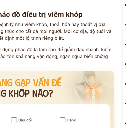
hác đồ điều trị viêm khớp
ệnh lý như viêm khớp, thoái hóa hay thoát vị đĩa
thức cho tất cả mọi người. Mỗi cơ địa, độ tuổi và
 định một lộ trình riêng biệt.
ây dựng phác đồ là làm sao để giảm đau nhanh, kiểm
bảo tồn khả năng vận động, ngăn ngừa biến chứng
ANG GẶP VẤN ĐỀ
NG KHỚP NÀO?
Đầu gối
Háng