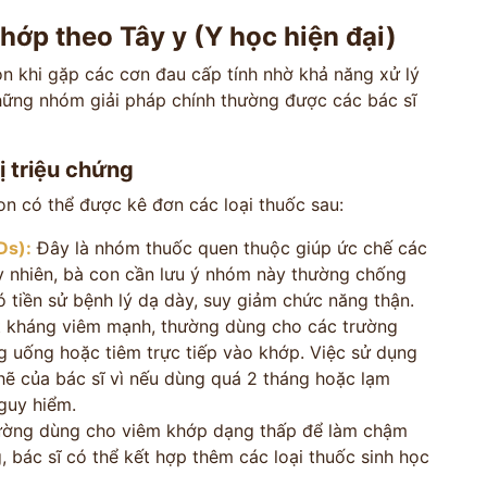
*
hớp theo Tây y (Y học hiện đại)
on khi gặp các cơn đau cấp tính nhờ khả năng xử lý
*
những nhóm giải pháp chính thường được các bác sĩ
*
ị triệu chứng
on có thể được kê đơn các loại thuốc sau:
VẤN »
Ds):
Đây là nhóm thuốc quen thuộc giúp ức chế các
HOTLINE TƯ VẤN
y nhiên, bà con cần lưu ý nhóm này thường chống
 TRỰC TIẾP
0962 167 835
ó tiền sử bệnh lý dạ dày, suy giảm chức năng thận.
 sử dụng cho mục đích tư vấn.
t kháng viêm mạnh, thường dùng cho các trường
 uống hoặc tiêm trực tiếp vào khớp. Việc sử dụng
hẽ của bác sĩ vì nếu dùng quá 2 tháng hoặc lạm
guy hiểm.
ờng dùng cho viêm khớp dạng thấp để làm chậm
g, bác sĩ có thể kết hợp thêm các loại thuốc sinh học