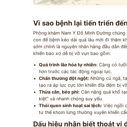
Vì sao bệnh lại tiến triển đ
Phòng khám Nam Y Đỗ Minh Đường chúng tô
con để bệnh kéo dài quá lâu mới đi thăm k
sớm chính là nguyên nhân hàng đầu dẫn đến
khiến bao xơ dễ bị vỡ vụn bao gồm:
ĐĂNG KÝ TƯ 
Quá trình lão hóa tự nhiên:
Càng có tuổi,
hơn trước các tác động ngoại lực.
ĐĂNG KÝ ĐẾN KHÁM
Chấn thương đột ngột:
Những cú ngã, ta
Thông tin của bạn được bảo mật và chỉ
tạo ra áp lực cực lớn khiến đĩa đệm bị vỡ
Thừa cân, béo phì:
Cân nặng quá khổ tạo 
kiệt” và nhanh chóng suy yếu.
Thói quen sinh hoạt sai lệch:
Việc ngồi q
tư thế khom lưng thường xuyên khiến cấu
Dấu hiệu nhận biết thoát vị