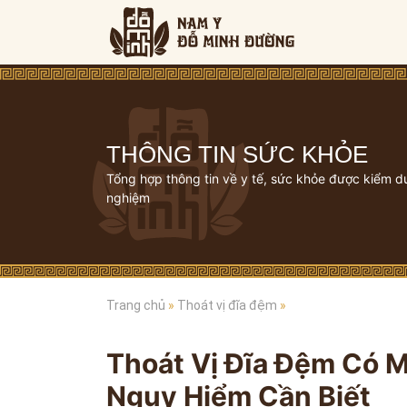
THÔNG TIN SỨC KHỎE
Tổng hợp thông tin về y tế, sức khỏe được kiểm d
nghiệm
Trang chủ
»
Thoát vị đĩa đệm
»
Thoát Vị Đĩa Đệm Có M
Nguy Hiểm Cần Biết