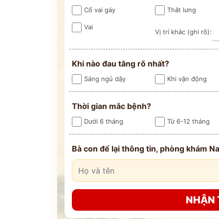
Cổ vai gáy
Thắt lưng
Vai
Vị trí khác (ghi rõ):
Khi nào đau tăng rõ nhất?
Sáng ngủ dậy
Khi vận động
ĐĂNG KÝ TƯ
Thời gian mắc bệnh?
Dưới 6 tháng
Từ 6-12 tháng
THĂM KHÁ
Bà con để lại thông tin, phòng khám Na
CÙNG CHUYÊN GIA Y HỌC 
NHẬN 
Bác sĩ >20 năm kinh
Phác đồ cá nhâ
nghiệm
theo thể trạ