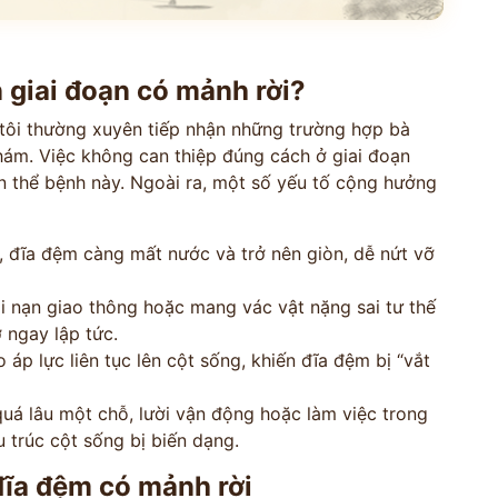
*
*
ến giai đoạn có mảnh rời?
i thường xuyên tiếp nhận những trường hợp bà
*
hám. Việc không can thiệp đúng cách ở giai đoạn
 thể bệnh này. Ngoài ra, một số yếu tố cộng hưởng
VẤN »
 đĩa đệm càng mất nước và trở nên giòn, dễ nứt vỡ
HOTLINE TƯ VẤN
 TRỰC TIẾP
0962 167 835
i nạn giao thông hoặc mang vác vật nặng sai tư thế
 sử dụng cho mục đích tư vấn.
 ngay lập tức.
áp lực liên tục lên cột sống, khiến đĩa đệm bị “vắt
uá lâu một chỗ, lười vận động hoặc làm việc trong
 trúc cột sống bị biến dạng.
 đĩa đệm có mảnh rời