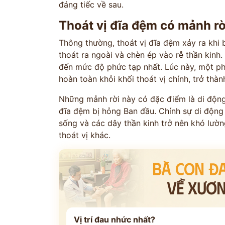
đáng tiếc về sau.
Thoát vị đĩa đệm có mảnh rời
Thông thường, thoát vị đĩa đệm xảy ra khi 
thoát ra ngoài và chèn ép vào rễ thần kinh. 
đến mức độ phức tạp nhất. Lúc này, một ph
hoàn toàn khỏi khối thoát vị chính, trở th
Những mảnh rời này có đặc điểm là di động,
đĩa đệm bị hỏng Ban đầu. Chính sự di động
sống và các dây thần kinh trở nên khó lườn
thoát vị khác.
BÀ CON Đ
VỀ XƯƠ
Vị trí đau nhức nhất?