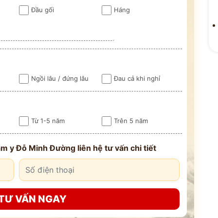
Đầu gối
Háng
Ngồi lâu / đứng lâu
Đau cả khi nghỉ
ĐỘI NGŨ
 VẤN
ĐỖ MIN
Từ 1-5 năm
Trên 5 năm
M
Kinh Nghiệm - 
m y Đỗ Minh Đường liên hệ tư vấn chi tiết
CỔ TRUYỀN
TƯ VẤN NGAY
n hóa
Bảo mật thông tin tuyệt
ng
đối