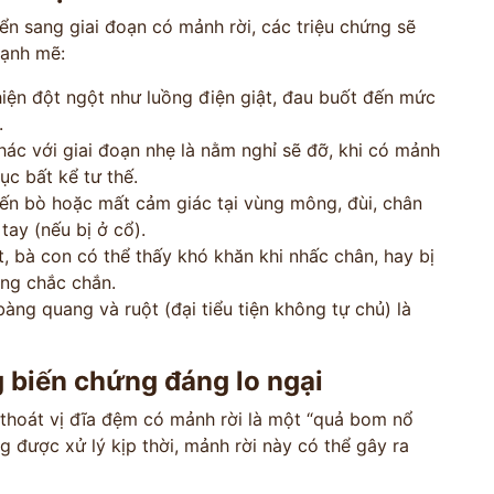
ển sang giai đoạn có mảnh rời, các triệu chứng sẽ
mạnh mẽ:
ện đột ngột như luồng điện giật, đau buốt đến mức
.
ác với giai đoạn nhẹ là nằm nghỉ sẽ đỡ, khi có mảnh
ục bất kể tư thế.
ến bò hoặc mất cảm giác tại vùng mông, đùi, chân
tay (nếu bị ở cổ).
t, bà con có thể thấy khó khăn khi nhấc chân, hay bị
ng chắc chắn.
àng quang và ruột (đại tiểu tiện không tự chủ) là
 biến chứng đáng lo ngại
 thoát vị đĩa đệm có mảnh rời là một “quả bom nổ
 được xử lý kịp thời, mảnh rời này có thể gây ra