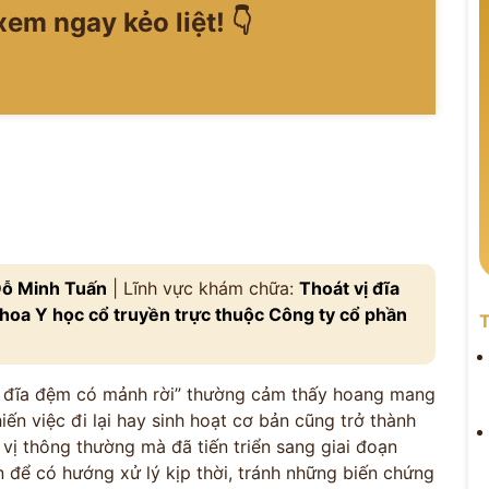
em ngay kẻo liệt! 👇
ỗ Minh Tuấn
| Lĩnh vực khám chữa:
Thoát vị đĩa
oa Y học cổ truyền trực thuộc Công ty cổ phần
T
vị đĩa đệm có mảnh rời” thường cảm thấy hoang mang
ến việc đi lại hay sinh hoạt cơ bản cũng trở thành
 vị thông thường mà đã tiến triển sang giai đoạn
n để có hướng xử lý kịp thời, tránh những biến chứng