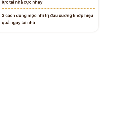
lực tại nhà cực nhạy
3 cách dùng mộc nhĩ trị đau xương khớp hiệu
quả ngay tại nhà
 Y BÁC SĨ
H ĐƯỜNG
Tận Tâm - Y Đức