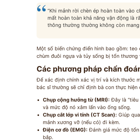
“Khi mảnh rời chèn ép hoàn toàn vào c
mất hoàn toàn khả năng vận động là rấ
thông thường thường không còn mang 
Một số biến chứng điển hình bao gồm: teo 
chùm đuôi ngựa và tủy sống bị tổn thương v
Các phương pháp chẩn đoá
Để xác định chính xác vị trí và kích thước
bác sĩ thường sẽ chỉ định bà con thực hiện 
Chụp cộng hưởng từ (MRI):
Đây là “tiêu
và mức độ nó xâm lấn vào ống sống.
Chụp cắt lớp vi tính (CT Scan):
Giúp quan
mảnh xương vỡ (nếu có) đi kèm.
Điện cơ đồ (EMG):
Đánh giá mức độ tổn 
bắp.