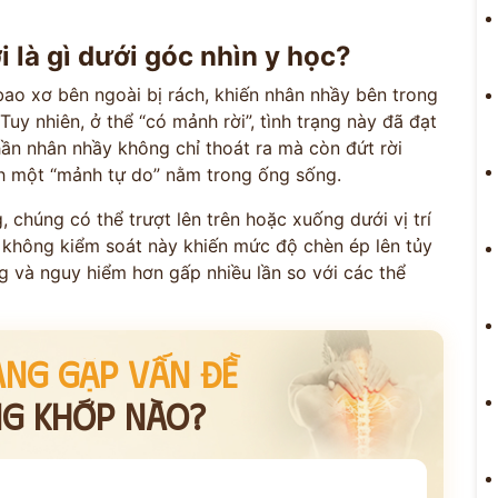
 là gì dưới góc nhìn y học?
bao xơ bên ngoài bị rách, khiến nhân nhầy bên trong
Tuy nhiên, ở thể “có mảnh rời”, tình trạng này đã đạt
ần nhân nhầy không chỉ thoát ra mà còn đứt rời
ành một “mảnh tự do” nằm trong ống sống.
 chúng có thể trượt lên trên hoặc xuống dưới vị trí
 không kiểm soát này khiến mức độ chèn ép lên tủy
g và nguy hiểm hơn gấp nhiều lần so với các thể
ANG GẶP VẤN ĐỀ
NG KHỚP NÀO?