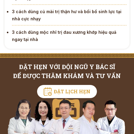
3 cách dùng củ mài trị thận hư và bồi bổ sinh lực tại
nhà cực nhạy
3 cách dùng mộc nhĩ trị đau xương khớp hiệu quả
ngay tại nhà
ĐẶT HẸN VỚI ĐỘI NGŨ Y BÁC SĨ
ĐỂ ĐƯỢC THĂM KHÁM VÀ TƯ VẤN
ĐẶT LỊCH HẸN