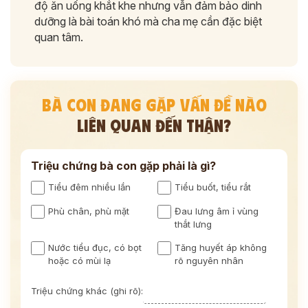
độ ăn uống khắt khe nhưng vẫn đảm bảo dinh
dưỡng là bài toán khó mà cha mẹ cần đặc biệt
quan tâm.
BÀ CON ĐANG GẶP VẤN ĐỀ NÀO
LIÊN QUAN ĐẾN THẬN?
Triệu chứng bà con gặp phải là gì?
Tiểu đêm nhiều lần
Tiểu buốt, tiểu rắt
Phù chân, phù mặt
Đau lưng âm ỉ vùng
thắt lưng
Nước tiểu đục, có bọt
Tăng huyết áp không
hoặc có mùi lạ
rõ nguyên nhân
Triệu chứng khác (ghi rõ):