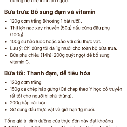
đường nếu trẻ thích ăn ngọt).
Bữa trưa: Bổ sung đạm và vitamin
120g cơm trắng (khoảng 1 bát rưỡi).
Thịt lợn nạc xay nhuyễn (50g) nấu cùng đậu phụ
(100g).
100g su hào luộc hoặc xào với dầu thực vật.
Lưu ý: Chỉ dùng tối đa 1g muối cho toàn bộ bữa trưa.
Bữa phụ chiều (14h): 200g quýt ngọt để bổ sung
vitamin C.
Bữa tối: Thanh đạm, dễ tiêu hóa
ĐĂNG KÝ TƯ VẤN
120g cơm trắng.
THĂM KHÁM
150g cá chép hấp gừng (Cá chép theo Y học cổ truyền
CÙNG CHUYÊN GIA Y HỌC CỔ TRUYỀN
rất tốt cho người bị phù thũng).
200g bắp cải luộc.
*
Sử dụng dầu thực vật và giới hạn 1g muối.
*
Tổng giá trị dinh dưỡng của thực đơn này đạt khoảng