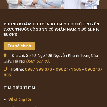
PHÒNG KHÁM CHUYÊN KHOA Y HỌC CỔ TRUYỀN
TRỰC THUỘC CÔNG TY CỔ PHẦN NAM Y ĐỖ MINH
ĐƯỜNG
Trụ sở chính
Địa chỉ: Số 16, Ngõ 168 Nguyễn Khánh Toàn, Cầu
Giấy, Hà Nội
(Xem bản đồ)
Hotline:
0987 399 376
-
0962 174 565
-
0962 167
835
TÌM HIỂU THÊM
Về chúng tôi