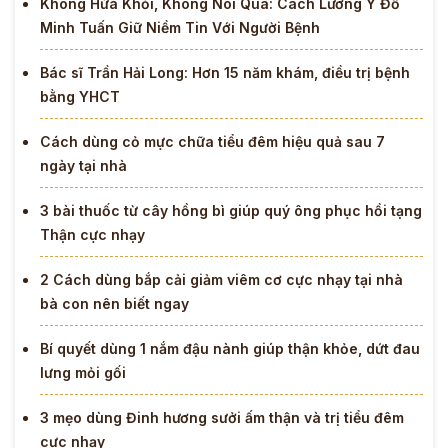
Không Hứa Khỏi, Không Nói Quá: Cách Lương Y Đỗ
Minh Tuấn Giữ Niềm Tin Với Người Bệnh
Bác sĩ Trần Hải Long: Hơn 15 năm khám, điều trị bệnh
bằng YHCT
Cách dùng cỏ mực chữa tiểu đêm hiệu quả sau 7
ngày tại nhà
3 bài thuốc từ cây hồng bì giúp quý ông phục hồi tạng
Thận cực nhạy
2 Cách dùng bắp cải giảm viêm cơ cực nhạy tại nhà
bà con nên biết ngay
Bí quyết dùng 1 nắm đậu nành giúp thận khỏe, dứt đau
lưng mỏi gối
3 mẹo dùng Đinh hương sưởi ấm thận và trị tiểu đêm
cực nhạy