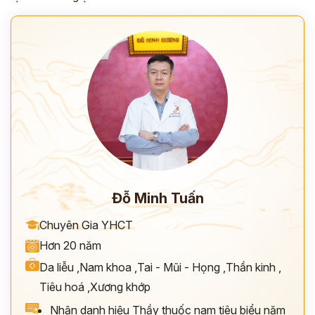
Đỗ Minh Tuấn
Chuyên Gia YHCT
Hơn 20 năm
Da liễu
,
Nam khoa
,
Tai - Mũi - Họng
,
Thần kinh
,
Tiêu hoá
,
Xương khớp
Nhận danh hiệu Thầy thuốc nam tiêu biểu năm