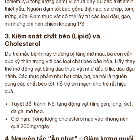
(chiếm 2/3 tổng lượng đạm) vì chứa đầy đủ các axit amin
thiết yếu. Nguồn đạm tốt bao gồm: thịt nạc, cá chép, tôm,
trứng, sữa. Đạm thực vật có thể lấy từ các loại đậu, gạo,
mì nhưng chỉ nên chiếm khoảng 1/3.
3. Kiểm soát chất béo (Lipid) và
Cholesterol
Do trẻ mắc bệnh này thường bị tăng mỡ máu, bà con cần
cực kỳ thận trọng với các loại chất béo bão hòa. Hãy thay
thế mỡ động vật bằng dầu thực vật như dầu ô liu, dầu đậu
nành. Các thực phẩm như hạt chia, bơ, cá hồi là nguồn
cung cấp chất béo tốt, hỗ trợ tim mạch cho trẻ rất hiệu
quả.
Tuyệt đối tránh: Nội tạng động vật (tim, gan, lòng, óc),
da gà, mỡ heo.
Giới hạn: Tổng lượng cholesterol nạp vào không nên
quá 200mg/ngày.
4. Nguyên tắc “Ăn nhạt” – Giảm lượng muối