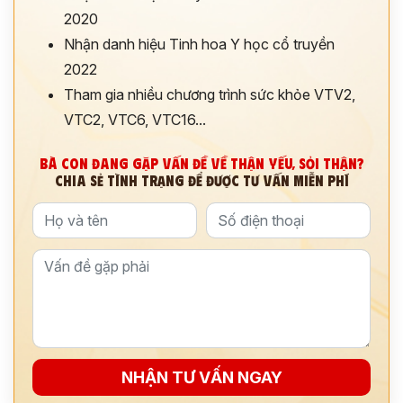
2020
Nhận danh hiệu Tinh hoa Y học cổ truyền
2022
Tham gia nhiều chương trình sức khỏe VTV2,
VTC2, VTC6, VTC16...
BÀ CON ĐANG GẶP VẤN ĐỀ VỀ THẬN YẾU, SỎI THẬN?
CHIA SẺ TÌNH TRẠNG ĐỂ ĐƯỢC TƯ VẤN MIỄN PHÍ
NHẬN TƯ VẤN NGAY