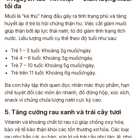
tối đa
Muối là “kẻ thù” hàng đầu gây ra tình trạng phù và tăng
huyết áp ở trẻ bị hội chứng thận hư. Việc cắt giảm muối
giúp thận bớt áp lực thải natri, từ đó giảm tình trạng tích
nước. Liều lượng muối cụ thể theo độ tuổi như sau:
Trẻ 1 – 3 tuổi: Khoảng 2g muối/ngày.
Trẻ 4 – 6 tuổi: Khoảng 3g muối/ngày.
Trẻ 7 – 10 tuổi: Khoảng 5g muối/ngày.
Trẻ trên 11 tuổi: Khoảng 6g muối/ngày.
Bà con hãy tập thói quen đọc nhãn mác thực phẩm, hạn
chế tuyệt đối các món ăn nhanh, đồ đóng hộp, xúc xích,
snack vì chúng chứa lượng natri cực kỳ cao.
5. Tăng cường rau xanh và trái cây tươi
Vitamin và khoáng chất từ rau củ giúp chống oxy hóa,
bảo vệ tế bào thận khỏi các tổn thương xơ hóa. Các loại
rau như bắp cải, su hào, súp lơ và trái cây như táo, lê, nho