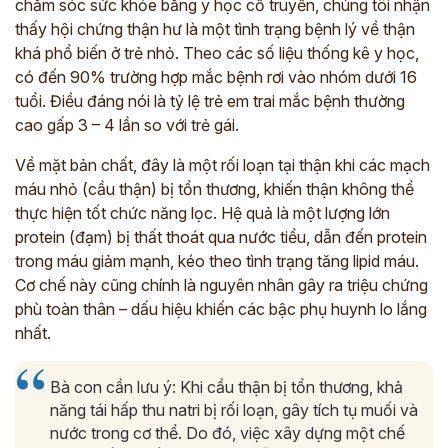
chăm sóc sức khỏe bằng y học cổ truyền, chúng tôi nhận
thấy hội chứng thận hư là một tình trạng bệnh lý về thận
khá phổ biến ở trẻ nhỏ. Theo các số liệu thống kê y học,
có đến 90% trường hợp mắc bệnh rơi vào nhóm dưới 16
tuổi. Điều đáng nói là tỷ lệ trẻ em trai mắc bệnh thường
cao gấp 3 – 4 lần so với trẻ gái.
Về mặt bản chất, đây là một rối loạn tại thận khi các mạch
máu nhỏ (cầu thận) bị tổn thương, khiến thận không thể
thực hiện tốt chức năng lọc. Hệ quả là một lượng lớn
protein (đạm) bị thất thoát qua nước tiểu, dẫn đến protein
trong máu giảm mạnh, kéo theo tình trạng tăng lipid máu.
Cơ chế này cũng chính là nguyên nhân gây ra triệu chứng
phù toàn thân – dấu hiệu khiến các bậc phụ huynh lo lắng
nhất.
Bà con cần lưu ý: Khi cầu thận bị tổn thương, khả
năng tái hấp thu natri bị rối loạn, gây tích tụ muối và
nước trong cơ thể. Do đó, việc xây dựng một chế