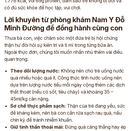
1.776 kcal, với 69g protein, đảm bảo trẻ không bị đói và
*
có đủ sức khỏe để học tập, vui chơi.
Lời khuyên từ phòng khám Nam Y Đỗ
ĐĂNG KÝ TƯ VẤN »
Minh Đường để đồng hành cùng con
ĐĂNG KÝ ĐẾN KHÁM TRỰC TIẾP
Thưa bà con, việc chăm sóc một đứa trẻ bị hội chứng
thận hư đòi hỏi sự kiên trì và tỉ mỉ trong từng bữa ăn.
Thông tin của bạn được bảo mật và chỉ sử dụng cho mục đích tư vấn.
Ngoài thực đơn, chúng tôi muốn nhắn nhủ thêm vài điều
quan trọng:
Theo dõi lượng nước:
Không nên cho trẻ uống nước
quá nhiều hoặc quá ít. Công thức tính nước uống nên
dựa trên lượng nước tiểu mỗi ngày cộng thêm các dịch
thất thoát (nếu có sốt, tiêu chảy) và khoảng 35 –
45ml/kg cân nặng.
Sơ chế thực phẩm sạch:
Thận của trẻ đang yếu, sức
đề kháng kém, nên bà con cần rửa sạch rau quả, nấu
chín kỹ để tránh nhiễm khuẩn.
Giữ tinh thần thoải mái:
Đừng quá căng thẳng hay ép