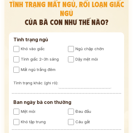
TÌNH TRẠNG MẤT NGỦ, RỐI LOẠN GIẤC
NGỦ
CỦA BÀ CON NHƯ THẾ NÀO?
Tình trạng ngủ
Khó vào giấc
Ngủ chập chờn
Tỉnh giấc 2–3h sáng
Dậy mệt mỏi
Mất ngủ trắng đêm
Tình trạng khác (ghi rõ):
Ban ngày bà con thường
Mệt mỏi
Đau đầu
Khó tập trung
Cáu gắt