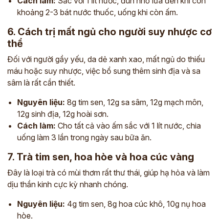
Cách làm:
Sắc với 1 lít nước, đun nhỏ lửa đến khi còn
khoảng 2-3 bát nước thuốc, uống khi còn ấm.
6. Cách trị mất ngủ cho người suy nhược cơ
thể
Đối với người gầy yếu, da dẻ xanh xao, mất ngủ do thiếu
máu hoặc suy nhược, việc bổ sung thêm sinh địa và sa
sâm là rất cần thiết.
Nguyên liệu:
8g tim sen, 12g sa sâm, 12g mạch môn,
12g sinh địa, 12g hoài sơn.
Cách làm:
Cho tất cả vào ấm sắc với 1 lít nước, chia
uống làm 3 lần trong ngày sau bữa ăn.
7. Trà tim sen, hoa hòe và hoa cúc vàng
Đây là loại trà có mùi thơm rất thư thái, giúp hạ hỏa và làm
dịu thần kinh cực kỳ nhanh chóng.
Nguyên liệu:
4g tim sen, 8g hoa cúc khô, 10g nụ hoa
hòe.