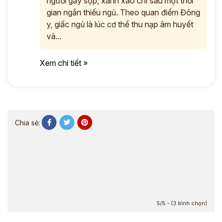
người gầy sọp, xanh xao chỉ sau một thời
gian ngắn thiếu ngủ. Theo quan điểm Đông
y, giấc ngủ là lúc cơ thể thu nạp âm huyết
và...
Xem chi tiết »
Chia sẻ:
5/5 - (3 bình chọn)