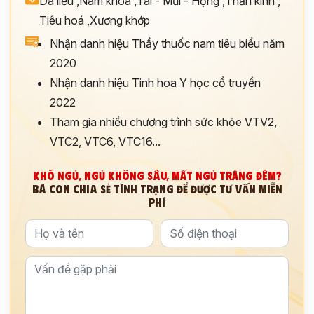
Da liễu
,
Nam khoa
,
Tai - Mũi - Họng
,
Thần kinh
,
Tiêu hoá
,
Xương khớp
*
Nhận danh hiệu Thầy thuốc nam tiêu biểu năm
2020
ĐĂNG KÝ TƯ VẤN »
Nhận danh hiệu Tinh hoa Y học cổ truyền
2022
ĐĂNG KÝ ĐẾN KHÁM TRỰC TIẾP
Tham gia nhiều chương trình sức khỏe VTV2,
Thông tin của bạn được bảo mật và chỉ sử dụng cho mục đích tư vấn.
VTC2, VTC6, VTC16...
KHÓ NGỦ, NGỦ KHÔNG SÂU, MẤT NGỦ TRẮNG ĐÊM?
BÀ CON CHIA SẺ TÌNH TRẠNG ĐỂ ĐƯỢC TƯ VẤN MIỄN
PHÍ