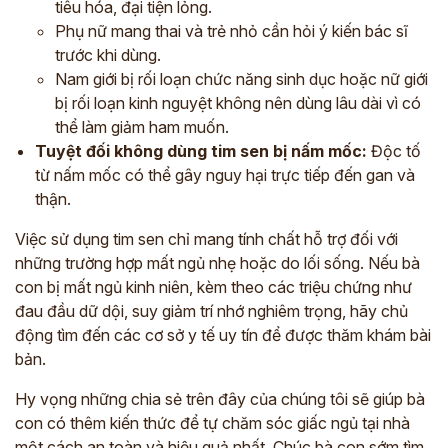
tiêu hóa, đại tiện lỏng.
Phụ nữ mang thai và trẻ nhỏ cần hỏi ý kiến bác sĩ
trước khi dùng.
Nam giới bị rối loạn chức năng sinh dục hoặc nữ giới
bị rối loạn kinh nguyệt không nên dùng lâu dài vì có
thể làm giảm ham muốn.
Tuyệt đối không dùng tim sen bị nấm mốc:
Độc tố
từ nấm mốc có thể gây nguy hại trực tiếp đến gan và
thận.
Việc sử dụng tim sen chỉ mang tính chất hỗ trợ đối với
những trường hợp mất ngủ nhẹ hoặc do lối sống. Nếu bà
con bị mất ngủ kinh niên, kèm theo các triệu chứng như
đau đầu dữ dội, suy giảm trí nhớ nghiêm trọng, hãy chủ
động tìm đến các cơ sở y tế uy tín để được thăm khám bài
bản.
Hy vọng những chia sẻ trên đây của chúng tôi sẽ giúp bà
con có thêm kiến thức để tự chăm sóc giấc ngủ tại nhà
một cách an toàn và hiệu quả nhất. Chúc bà con sớm tìm