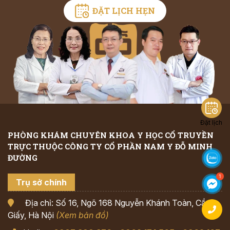
ĐẶT LỊCH HẸN
Đặt lịch
PHÒNG KHÁM CHUYÊN KHOA Y HỌC CỔ TRUYỀN
TRỰC THUỘC CÔNG TY CỔ PHẦN NAM Y ĐỖ MINH
ĐƯỜNG
Trụ sở chính
Địa chỉ: Số 16, Ngõ 168 Nguyễn Khánh Toàn, Cầu
Giấy, Hà Nội
(Xem bản đồ)