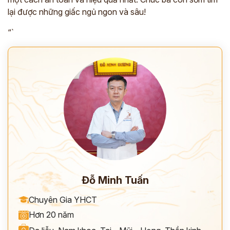
lại được những giấc ngủ ngon và sâu!
“`
ĐĂNG KÝ TƯ VẤN
THĂM KHÁM
Đỗ Minh Tuấn
CÙNG CHUYÊN GIA Y HỌC CỔ TRUYỀN
Chuyên Gia YHCT
*
Hơn 20 năm
*