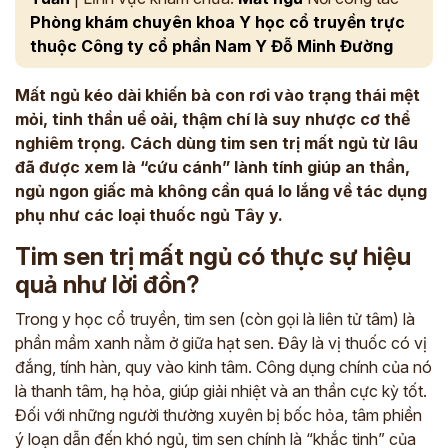
Phòng khám chuyên khoa Y học cổ truyền trực
thuộc Công ty cổ phần Nam Y Đỗ Minh Đường
Mất ngủ kéo dài khiến bà con rơi vào trạng thái mệt
mỏi, tinh thần uể oải, thậm chí là suy nhược cơ thể
nghiêm trọng. Cách dùng tim sen trị mất ngủ từ lâu
đã được xem là “cứu cánh” lành tính giúp an thần,
ngủ ngon giấc mà không cần quá lo lắng về tác dụng
phụ như các loại thuốc ngủ Tây y.
Tim sen trị mất ngủ có thực sự hiệu
quả như lời đồn?
Trong y học cổ truyền, tim sen (còn gọi là liên tử tâm) là
phần mầm xanh nằm ở giữa hạt sen. Đây là vị thuốc có vị
đắng, tính hàn, quy vào kinh tâm. Công dụng chính của nó
là thanh tâm, hạ hỏa, giúp giải nhiệt và an thần cực kỳ tốt.
Đối với những người thường xuyên bị bốc hỏa, tâm phiền
ý loạn dẫn đến khó ngủ, tim sen chính là “khắc tinh” của