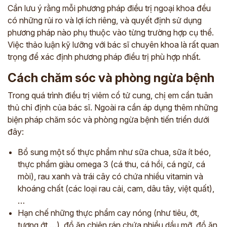
Cần lưu ý rằng mỗi phương pháp điều trị ngoại khoa đều
có những rủi ro và lợi ích riêng, và quyết định sử dụng
phương pháp nào phụ thuộc vào từng trường hợp cụ thể.
Việc thảo luận kỹ lưỡng với bác sĩ chuyên khoa là rất quan
trọng để xác định phương pháp điều trị phù hợp nhất.
Cách chăm sóc và phòng ngừa bệnh
Trong quá trình điều trị viêm cổ tử cung, chị em cần tuân
thủ chỉ định của bác sĩ. Ngoài ra cần áp dụng thêm những
biện pháp chăm sóc và phòng ngừa bệnh tiến triển dưới
đây:
Bổ sung một số thực phẩm như sữa chua, sữa ít béo,
ĐĂNG KÝ TƯ VẤN
thực phẩm giàu omega 3 (cá thu, cá hồi, cá ngừ, cá
THĂM KHÁM
mòi), rau xanh và trái cây có chứa nhiều vitamin và
CÙNG CHUYÊN GIA Y HỌC CỔ TRUYỀN
khoáng chất (các loại rau cải, cam, dâu tây, việt quất),
…
*
Hạn chế những thực phẩm cay nóng (như tiêu, ớt,
*
tương ớt,…), đồ ăn chiên rán chứa nhiều dầu mỡ, đồ ăn