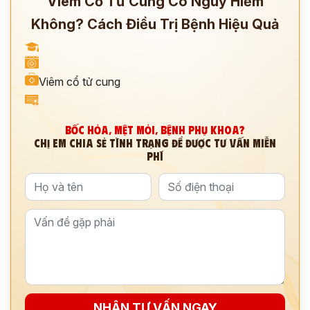
Viêm Cổ Tử Cung Có Nguy Hiểm
Không? Cách Điều Trị Bệnh Hiệu Quả
Viêm cổ tử cung
BỐC HỎA, MỆT MỎI, BỆNH PHỤ KHOA?
CHỊ EM CHIA SẺ TÌNH TRẠNG ĐỂ ĐƯỢC TƯ VẤN MIỄN
PHÍ
NHẬN TƯ VẤN NGAY