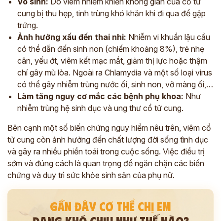
Vô sinh:
Do viêm nhiễm khiến không gian của cổ tử
cung bị thu hẹp, tinh trùng khó khăn khi đi qua để gặp
trứng.
Ảnh hưởng xấu đến thai nhi:
Nhiễm vi khuẩn lậu cầu
có thể dẫn đến sinh non (chiếm khoảng 8%), trẻ nhẹ
cân, yếu ớt, viêm kết mạc mắt, giảm thị lực hoặc thậm
chí gây mù lòa. Ngoài ra Chlamydia và một số loại virus
có thể gây nhiễm trùng nước ối, sinh non, vỡ màng ối,…
Làm tăng nguy cơ mắc các bệnh phụ khoa:
Như
nhiễm trùng hệ sinh dục và ung thư cổ tử cung.
Bên cạnh một số biến chứng nguy hiểm nêu trên, viêm cổ
tử cung còn ảnh hưởng đến chất lượng đời sống tình dục
và gây ra nhiều phiền toái trong cuộc sống. Việc điều trị
sớm và đúng cách là quan trọng để ngăn chặn các biến
chứng và duy trì sức khỏe sinh sản của phụ nữ.
GẦN ĐÂY CƠ THỂ CHỊ EM
ĐANG KHÓ CHỊU NHƯ THẾ NÀO?