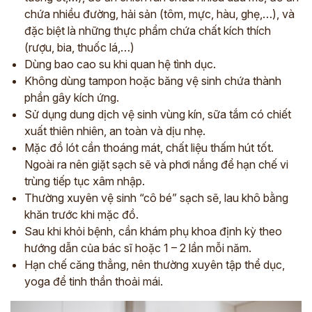
chứa nhiều đường, hải sản (tôm, mực, hàu, ghẹ,…), và
*
đặc biệt là những thực phẩm chứa chất kích thích
(rượu, bia, thuốc lá,…)
Dùng bao cao su khi quan hệ tình dục.
ĐĂNG KÝ TƯ VẤN »
Không dùng tampon hoặc băng vệ sinh chứa thành
phần gây kích ứng.
ĐĂNG KÝ ĐẾN KHÁM TRỰC TIẾP
Sử dụng dung dịch vệ sinh vùng kín, sữa tắm có chiết
Thông tin của bạn được bảo mật và chỉ sử dụng cho mục đích tư vấn.
xuất thiên nhiên, an toàn và dịu nhẹ.
Mặc đồ lót cần thoáng mát, chất liệu thấm hút tốt.
Ngoài ra nên giặt sạch sẽ và phơi nắng để hạn chế vi
trùng tiếp tục xâm nhập.
Thường xuyên vệ sinh “cô bé” sạch sẽ, lau khô bằng
khăn trước khi mặc đồ.
Sau khi khỏi bệnh, cần khám phụ khoa định kỳ theo
hướng dẫn của bác sĩ hoặc 1 – 2 lần mỗi năm.
Hạn chế căng thẳng, nên thường xuyên tập thể dục,
yoga để tinh thần thoải mái.