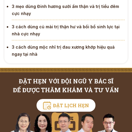
3 mẹo dùng Đinh hương sưởi ấm thận và trị tiểu đêm
cực nhạy
3 cách dùng củ mài trị thận hư và bồi bổ sinh lực tại
nhà cực nhạy
3 cách dùng mộc nhĩ trị đau xương khớp hiệu quả
ngay tại nhà
ĐẶT HẸN VỚI ĐỘI NGŨ Y BÁC SĨ
ĐỂ ĐƯỢC THĂM KHÁM VÀ TƯ VẤN
ĐẶT LỊCH HẸN