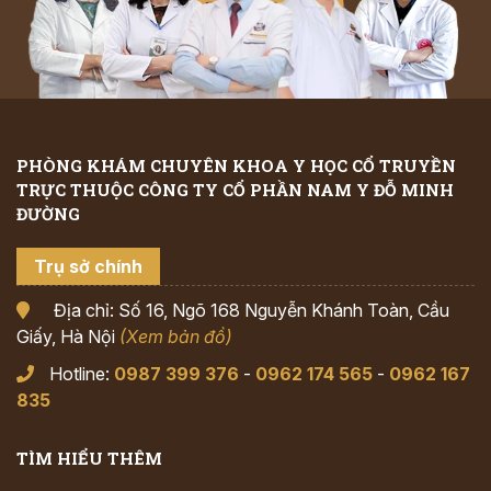
PHÒNG KHÁM CHUYÊN KHOA Y HỌC CỔ TRUYỀN
TRỰC THUỘC CÔNG TY CỔ PHẦN NAM Y ĐỖ MINH
ĐƯỜNG
Trụ sở chính
Địa chỉ: Số 16, Ngõ 168 Nguyễn Khánh Toàn, Cầu
Giấy, Hà Nội
(Xem bản đồ)
Hotline:
0987 399 376
-
0962 174 565
-
0962 167
835
TÌM HIỂU THÊM